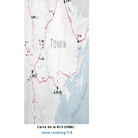
Carte de la RC4 (ONAC :
www.caobang.fr/
)