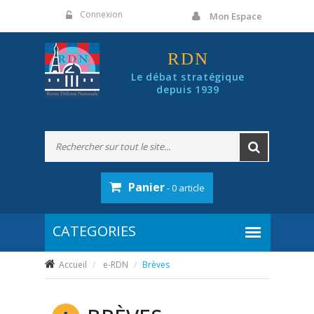
Panneau de gestion des cookies
Connexion
Mon Espace
RDN
Le débat stratégique
depuis 1939
Panier
- 0 article
Accueil
e-RDN
Brèves