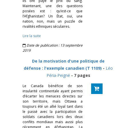
ils ont payé le prix du sang.
Maintenant, une des questions
posées est : qu’est-ce que
l’Afghanistan? Un État, oui, une
nation, non, mais un puzzle de
rivalités ethniques séculaires.
Lire la suite
Date de publication : 13 septembre
2019
De la motivation d'une politique de
défense : l'exemple canadien (T 1109)
-
Léo
Péria-Peigné
- 7 pages
Le Canada bénéficie de son
insularité continentale ayant permis
d’écarter les menaces directes sur
son territoire, mais Ottawa a
toujours été un allié loyal tant dans
le passé avec la participation de
soldats canadiens lors des deux
conflits mondiaux mais aussi plus
récemment en Afghanistan. La