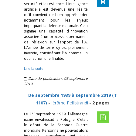
sécurité et la résilience. L’Intelligence
artificielle est devenue une réalité
qu’il convient de bien appréhender
notamment pour les enjeux
impliquant la défense nationale. Cela
signifie une capacité d’innovation
associée à un processus permanent
de réflexion sur l’apport de l’IA.
L’Armée de terre s’y est pleinement
investie, considérant l’IA comme un
outil et non une finalité.
Lire la suite
Date de publication : 05 septembre
2019
De septembre 1939 à septembre 2019 (T
1107)
-
Jérôme Pellistrandi
- 2 pages
er
Le 1
septembre 1939, l’Allemagne
nazie envahissait la Pologne. C’était
le début de la Seconde Guerre
mondiale. Personne ne pouvait alors
imaginer l’apocalypse qui allait