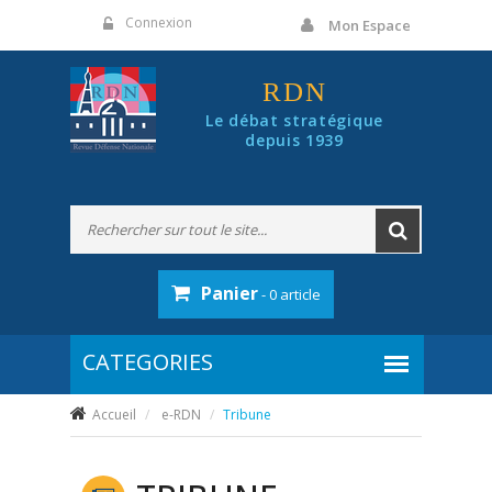
Panneau de gestion des cookies
Connexion
Mon Espace
RDN
Le débat stratégique
depuis 1939
Panier
- 0 article
Accueil
e-RDN
Tribune