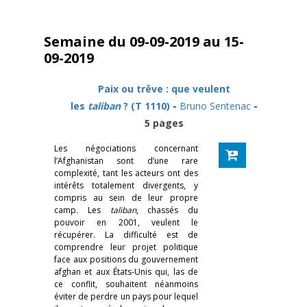
Semaine du 09-09-2019 au 15-
09-2019
Paix ou trêve : que veulent
les
taliban
? (T 1110)
-
Bruno Sentenac
-
5 pages
Les négociations concernant
l’Afghanistan sont d’une rare
complexité, tant les acteurs ont des
intérêts totalement divergents, y
compris au sein de leur propre
camp. Les
taliban
, chassés du
pouvoir en 2001, veulent le
récupérer. La difficulté est de
comprendre leur projet politique
face aux positions du gouvernement
afghan et aux États-Unis qui, las de
ce conflit, souhaitent néanmoins
éviter de perdre un pays pour lequel