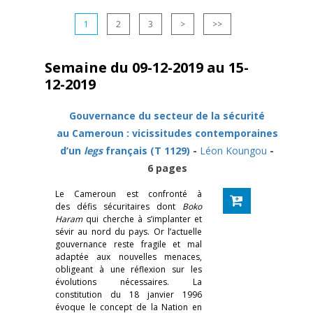
1
2
3
>
>>
Semaine du 09-12-2019 au 15-
12-2019
Gouvernance du secteur de la sécurité
au Cameroun : vicissitudes contemporaines
d’un
legs
français (T 1129)
-
Léon Koungou
-
6 pages
Le Cameroun est confronté à
des défis sécuritaires dont
Boko
Haram
qui cherche à s’implanter et
sévir au nord du pays. Or l’actuelle
gouvernance reste fragile et mal
adaptée aux nouvelles menaces,
obligeant à une réflexion sur les
évolutions nécessaires. La
constitution du 18 janvier 1996
évoque le concept de la Nation en