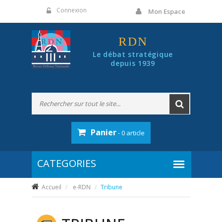
Panneau de gestion des cookies
Connexion
Mon Espace
RDN
Le débat stratégique
depuis 1939
Panier
- 0 article
Accueil
e-RDN
Tribune