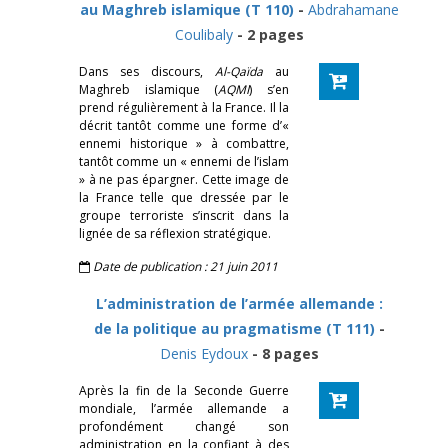
au Maghreb islamique (T 110)
-
Abdrahamane
Coulibaly
- 2 pages
Dans ses discours,
Al-Qaïda
au
Maghreb islamique (
AQMI
) s’en
prend régulièrement à la France. Il la
décrit tantôt comme une forme d’«
ennemi historique » à combattre,
tantôt comme un « ennemi de l’islam
» à ne pas épargner. Cette image de
la France telle que dressée par le
groupe terroriste s’inscrit dans la
lignée de sa réflexion stratégique.
Date de publication : 21 juin 2011
L’administration de l’armée allemande :
de la politique au pragmatisme (T 111)
-
Denis Eydoux
- 8 pages
Après la fin de la Seconde Guerre
mondiale, l’armée allemande a
profondément changé son
administration en la confiant à des