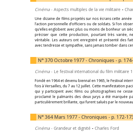
Cinéma
- Aspects multiples de la vie militaire
-
Char
Une dizaine de films projetés sur nos écrans cette année o
l’action personnelle d’officiers ou de soldats. Si l’on ob
qu’elles englobent avec plus ou moins de bonheur un siècle
préciser que cette production, pourtant très variée,
véritable. Les auteurs ont enregistré et présenté des fai
avec tendresse et sympathie, sans jamais tomber dans c
N° 370 Octobre 1977 - Chroniques - p. 174
Cinéma
- Le festival international du film militaire
Fondé en 1964 et devenu biennal en 1965, le Festival intern
fois à Versailles, du 7 au 12 juillet. Cette manifestation p
qui y participent avec films ou photographies ne cesse
proclamé le palmarès des deux jurys a été marquée par 
particulièrement brillante, qui furent salués par le nouve
N° 364 Mars 1977 - Chroniques - p. 172-17
Cinéma
- Grandeur et dignité
-
Charles Ford