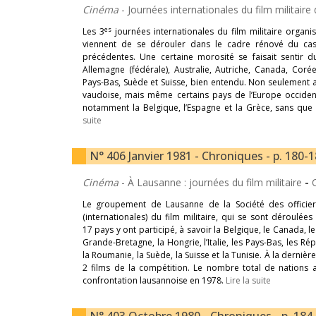
Cinéma
- Journées internationales du film militai
es
Les 3
journées internationales du film militaire organi
viennent de se dérouler dans le cadre rénové du ca
précédentes. Une certaine morosité se faisait sentir 
Allemagne (fédérale), Australie, Autriche, Canada, Corée,
Pays-Bas, Suède et Suisse, bien entendu. Non seulement au
vaudoise, mais même certains pays de l’Europe occidenta
notamment la Belgique, l’Espagne et la Grèce, sans que 
suite
N° 406 Janvier 1981 - Chroniques - p. 180-
Cinéma
- À Lausanne : journées du film militaire
-
Le groupement de Lausanne de la Société des officie
(internationales) du film militaire, qui se sont déroulé
17 pays y ont participé, à savoir la Belgique, le Canada, le
Grande-Bretagne, la Hongrie, l’Italie, les Pays-Bas, les 
la Roumanie, la Suède, la Suisse et la Tunisie. À la dernière
2 films de la compétition. Le nombre total de nations
confrontation lausannoise en 1978.
Lire la suite