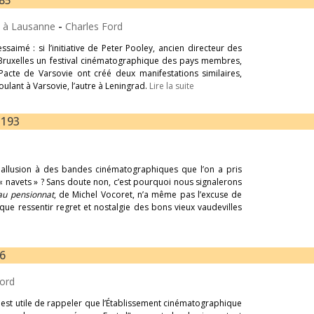
185
es à Lausanne
-
Charles Ford
essaimé : si l’initiative de Peter Pooley, ancien directeur des
à Bruxelles un festival cinématographique des pays membres,
acte de Varsovie ont créé deux manifestations similaires,
ulant à Varsovie, l’autre à Leningrad.
Lire la suite
-193
re allusion à des bandes cinématographiques que l’on a pris
 navets » ? Sans doute non, c’est pourquoi nous signalerons
au pensionnat
, de Michel Vocoret, n’a même pas l’excuse de
que ressentir regret et nostalgie des bons vieux vaudevilles
76
Ford
l est utile de rappeler que l’Établissement cinématographique