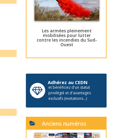
Les armées pleinement
mobilisées pour lutter
contre les incendies du Sud-
Ouest
Adhérez au CEDN
et bénéficiez d'un statut
privilégié et d'avantages
exclusifs (invitations...)
Anciens numéros