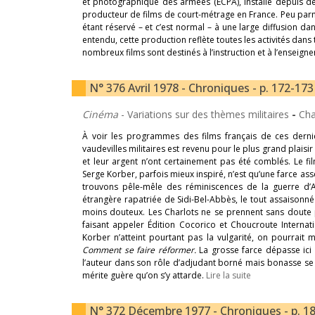
et photographique des armées (ECPA), installé depuis de
producteur de films de court-métrage en France. Peu parmi
étant réservé – et c’est normal – à une large diffusion dan
entendu, cette production reflète toutes les activités dan
nombreux films sont destinés à l’instruction et à l’enseign
N° 376 Avril 1978 - Chroniques - p. 172-173
Cinéma
- Variations sur des thèmes militaires
-
Cha
À voir les programmes des films français de ces dern
vaudevilles militaires est revenu pour le plus grand plais
et leur argent n’ont certainement pas été comblés. Le fi
Serge Korber, parfois mieux inspiré, n’est qu’une farce as
trouvons pêle-mêle des réminiscences de la guerre d’A
étrangère rapatriée de Sidi-Bel-Abbès, le tout assaison
moins douteux. Les Charlots ne se prennent sans doute 
faisant appeler Édition Cocorico et Choucroute Internatio
Korber n’atteint pourtant pas la vulgarité, on pourrait m
Comment se faire réformer.
La grosse farce dépasse ici l
l’auteur dans son rôle d’adjudant borné mais bonasse se 
mérite guère qu’on s’y attarde.
Lire la suite
N° 372 Décembre 1977 - Chroniques - p. 1