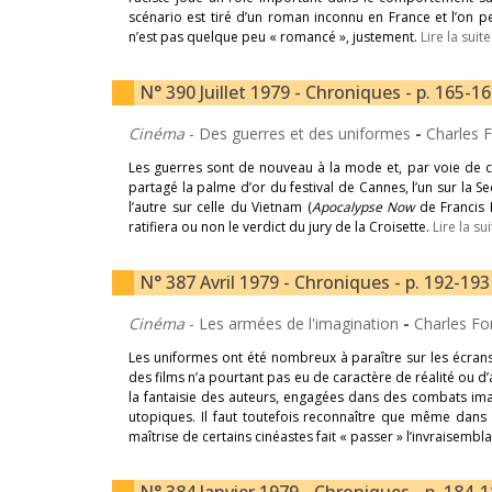
scénario est tiré d’un roman inconnu en France et l’on 
n’est pas quelque peu « romancé », justement.
Lire la suite
N° 390 Juillet 1979 - Chroniques - p. 165-1
Cinéma
- Des guerres et des uniformes
-
Charles 
Les guerres sont de nouveau à la mode et, par voie de c
partagé la palme d’or du festival de Cannes, l’un sur la 
l’autre sur celle du Vietnam (
Apocalypse Now
de Francis
ratifiera ou non le verdict du jury de la Croisette.
Lire la su
N° 387 Avril 1979 - Chroniques - p. 192-193
Cinéma
- Les armées de l'imagination
-
Charles Fo
Les uniformes ont été nombreux à paraître sur les écrans
des films n’a pourtant pas eu de caractère de réalité ou 
la fantaisie des auteurs, engagées dans des combats i
utopiques. Il faut toutefois reconnaître que même dans le
maîtrise de certains cinéastes fait « passer » l’invraisembl