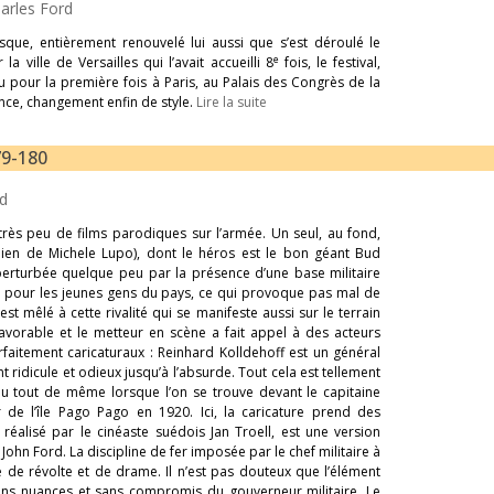
arles Ford
que, entièrement renouvelé lui aussi que s’est déroulé le
e
a ville de Versailles qui l’avait accueilli 8
fois, le festival,
eu pour la première fois à Paris, au Palais des Congrès de la
ce, changement enfin de style.
Lire la suite
79-180
rd
très peu de films parodiques sur l’armée. Un seul, au fond,
talien de Michele Lupo), dont le héros est le bon géant Bud
e perturbée quelque peu par la présence d’une base militaire
x pour les jeunes gens du pays, ce qui provoque pas mal de
est mêlé à cette rivalité qui se manifeste aussi sur le terrain
favorable et le metteur en scène a fait appel à des acteurs
aitement caricaturaux : Reinhard Kolldehoff est un général
ridicule et odieux jusqu’à l’absurde. Tout cela est tellement
 du tout de même lorsque l’on se trouve devant le capitaine
 de l’île Pago Pago en 1920. Ici, la caricature prend des
, réalisé par le cinéaste suédois Jan Troell, est une version
 John Ford. La discipline de fer imposée par le chef militaire à
ce de révolte et de drame. Il n’est pas douteux que l’élément
ans nuances et sans compromis du gouverneur militaire. Le