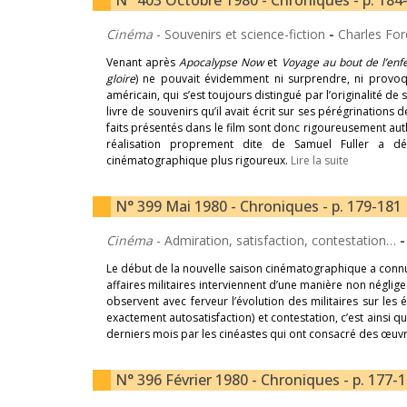
N° 403 Octobre 1980 - Chroniques - p. 184
Cinéma
- Souvenirs et science-fiction
-
Charles For
Venant après
Apocalypse Now
et
Voyage au bout de l’enf
gloire
) ne pouvait évidemment ni surprendre, ni provoq
américain, qui s’est toujours distingué par l’originalité de
livre de souvenirs qu’il avait écrit sur ses pérégrinatio
faits présentés dans le film sont donc rigoureusement aut
réalisation proprement dite de Samuel Fuller a d
cinématographique plus rigoureux.
Lire la suite
N° 399 Mai 1980 - Chroniques - p. 179-181
Cinéma
- Admiration, satisfaction, contestation…
Le début de la nouvelle saison cinématographique a con
affaires militaires interviennent d’une manière non négligea
observent avec ferveur l’évolution des militaires sur les 
exactement autosatisfaction) et contestation, c’est ainsi 
derniers mois par les cinéastes qui ont consacré des œuv
N° 396 Février 1980 - Chroniques - p. 177-