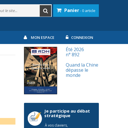
Panier
- 0 article
MON ESPACE
CONNEXION
Été 2026
n° 892
Quand la Chine
dépasse le
monde
Je participe au débat
stratégique
À vos claviers,