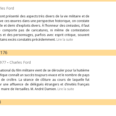
les Ford
nt présenté des aspects très divers de la vie militaire et de
serve ces œuvres dans une perspective historique, on constate
 et demi d’exploits divers. À l’honneur des cinéastes, il faut
 ne comporte pas de caricatures, ni même de contestation
ts et des personnages, parfois avec esprit critique, souvent
ertains excès constatés précédemment.
Lire la suite
-176
 1977
-
Charles Ford
ational du film militaire vient de se dérouler pour la huitième
acifique connaît un succès toujours vivace et le nombre de pays
 de croître. La séance de clôture au cours de laquelle fut
une affluence de délégués étrangers et d’invités français
au maire de Versailles. M. André Damien.
Lire la suite
3