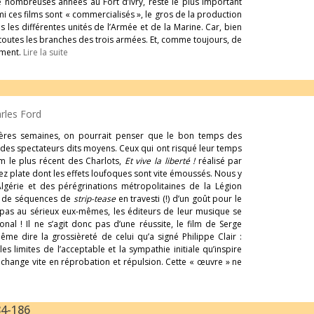
 nombreuses années au Fort d’Ivry, reste le plus important
 ces films sont « commercialisés », le gros de la production
s les différentes unités de l’Armée et de la Marine. Car, bien
s toutes les branches des trois armées. Et, comme toujours, de
ement.
Lire la suite
rles Ford
ières semaines, on pourrait penser que le bon temps des
ir des spectateurs dits moyens. Ceux qui ont risqué leur temps
lm le plus récent des Charlots,
Et vive la liberté !
réalisé par
sez plate dont les effets loufoques sont vite émoussés. Nous y
lgérie et des pérégrinations métropolitaines de la Légion
né de séquences de
strip-tease
en travesti (!) d’un goût pour le
pas au sérieux eux-mêmes, les éditeurs de leur musique se
nal ! Il ne s’agit donc pas d’une réussite, le film de Serge
ême dire la grossièreté de celui qu’a signé Philippe Clair :
es limites de l’acceptable et la sympathie initiale qu’inspire
change vite en réprobation et répulsion. Cette « œuvre » ne
84-186