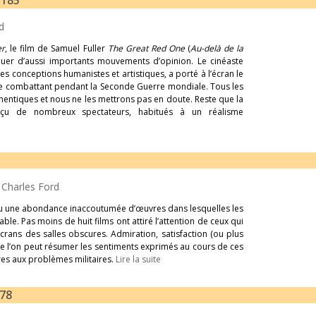
-185
d
er
, le film de Samuel Fuller
The Great Red One
(
Au-delà de la
uer d’aussi importants mouvements d’opinion. Le cinéaste
 ses conceptions humanistes et artistiques, a porté à l’écran le
ns de combattant pendant la Seconde Guerre mondiale. Tous les
hentiques et nous ne les mettrons pas en doute. Reste que la
éçu de nombreux spectateurs, habitués à un réalisme
-
Charles Ford
nu une abondance inaccoutumée d’œuvres dans lesquelles les
ble. Pas moins de huit films ont attiré l’attention de ceux qui
écrans des salles obscures. Admiration, satisfaction (ou plus
que l’on peut résumer les sentiments exprimés au cours de ces
res aux problèmes militaires.
Lire la suite
178