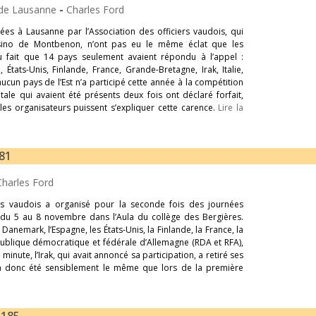
re de Lausanne
-
Charles Ford
sées à Lausanne par l’Association des officiers vaudois, qui
sino de Montbenon, n’ont pas eu le même éclat que les
du fait que 14 pays seulement avaient répondu à l’appel :
 États-Unis, Finlande, France, Grande-Bretagne, Irak, Italie,
cun pays de l’Est n’a participé cette année à la compétition
le qui avaient été présents deux fois ont déclaré forfait,
les organisateurs puissent s’expliquer cette carence.
Lire la
181
Charles Ford
rs vaudois a organisé pour la seconde fois des journées
es du 5 au 8 novembre dans l’Aula du collège des Bergières.
 Danemark, l’Espagne, les États-Unis, la Finlande, la France, la
République démocratique et fédérale d’Allemagne (RDA et RFA),
 minute, l’Irak, qui avait annoncé sa participation, a retiré ses
 a donc été sensiblement le même que lors de la première