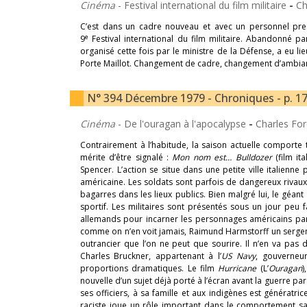
Cinéma
- Festival international du film militaire
-
Ch
C’est dans un cadre nouveau et avec un personnel pres
e
9
Festival international du film militaire. Abandonné par l
organisé cette fois par le ministre de la Défense, a eu li
Porte Maillot. Changement de cadre, changement d’ambian
N° 394 Décembre 1979 - Chroniques - p. 1
Cinéma
- De l'ouragan à l'apocalypse
-
Charles Fo
Contrairement à l’habitude, la saison actuelle comporte 
mérite d’être signalé :
Mon nom est… Bulldozer
(film i
Spencer. L’action se situe dans une petite ville italienn
américaine. Les soldats sont parfois de dangereux rivau
bagarres dans les lieux publics. Bien malgré lui, le géant 
sportif. Les militaires sont présentés sous un jour peu 
allemands pour incarner les personnages américains parf
comme on n’en voit jamais, Raimund Harmstorff un sergent 
outrancier que l’on ne peut que sourire. Il n’en va pas
Charles Bruckner, appartenant à l’
US
Navy
, gouverneur
proportions dramatiques. Le film
Hurricane
(L’
Ouragan
)
nouvelle d’un sujet déjà porté à l’écran avant la guerre par
ses officiers, à sa famille et aux indigènes est génératri
raciste joue un rôle important dans le comportement s