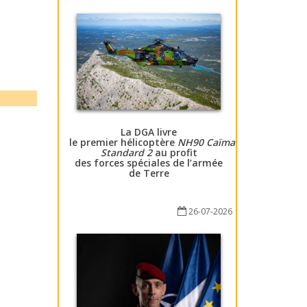
La DGA livre
le premier hélicoptère
NH90 Caïman
Standard 2
au profit
des forces spéciales de l’armée
de Terre
26-07-2026