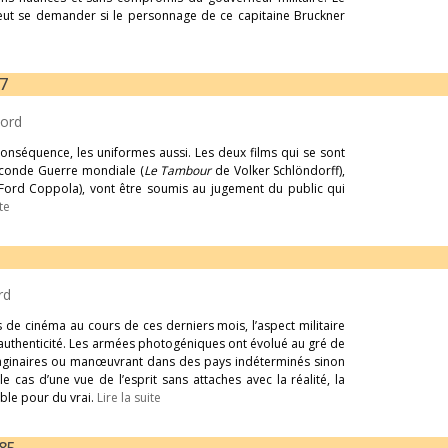
peut se demander si le personnage de ce capitaine Bruckner
67
Ford
onséquence, les uniformes aussi. Les deux films qui se sont
Seconde Guerre mondiale (
Le Tambour
de Volker Schlöndorff),
 Ford Coppola), vont être soumis au jugement du public qui
ite
rd
 de cinéma au cours de ces derniers mois, l’aspect militaire
d’authenticité. Les armées photogéniques ont évolué au gré de
maginaires ou manœuvrant dans des pays indéterminés sinon
 cas d’une vue de l’esprit sans attaches avec la réalité, la
able pour du vrai.
Lire la suite