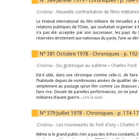
N° 384 Janvier 1979 - Chroniques - p. 184-
Cinéma
- Nouvelle confrontation de films militair
Le Festival international du film militaire de Versailles a 
relations publiques de l’Otan, qui souhaitait organiser 
n’a pas été acceptée par son successeur, les pays du P
réservées strictement aux nationaux du pacte, l’une se déro
N° 381 Octobre 1978 - Chroniques - p. 192
Cinéma
- Du grotesque au sublime
-
Charles Ford
Est-il utile, dans une chronique comme celle-ci, de fai
l’habitude depuis de nombreuses années de qualifier de «
simplement au passage qu’un film comme
Les Bidasses 
faire rire. Devant de pareilles performances, on ne peut 
militaires d’avant-guerre…
Lire la suite
N° 379 Juillet 1978 - Chroniques - p. 174-1
Cinéma
- Les nouveautés du Fort d'Ivry
-
Charles 
Même si le grand public n’en a pas des échos constants, i