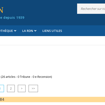
N
e depuis 1939
IOTHÈQUE
LA RDN
LIENS UTILES
 (26 articles - 0 Tribune - 0 e-Recension)
1
2
>
>>
184