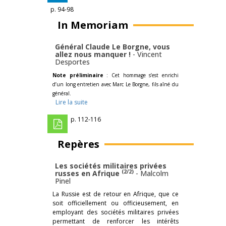
p. 94-98
In Memoriam
Général Claude Le Borgne, vous
allez nous manquer !
-
Vincent
Desportes
Note préliminaire
: Cet hommage s’est enrichi
d’un long entretien avec Marc Le Borgne, fils aîné du
général.
Lire la suite
p. 112-116
Repères
Les sociétés militaires privées
(2/2)
russes en Afrique
-
Malcolm
Pinel
La Russie est de retour en Afrique, que ce
soit officiellement ou officieusement, en
employant des sociétés militaires privées
permettant de renforcer les intérêts