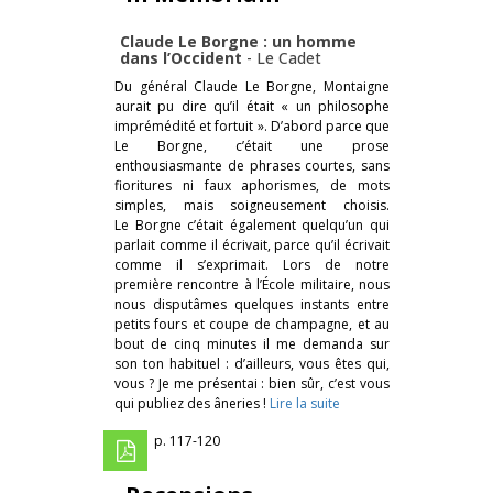
Claude Le Borgne : un homme
dans l’Occident
-
Le Cadet
Du général Claude Le Borgne, Montaigne
aurait pu dire qu’il était « un philosophe
imprémédité et fortuit ». D’abord parce que
Le Borgne, c’était une prose
enthousiasmante de phrases courtes, sans
fioritures ni faux aphorismes, de mots
simples, mais soigneusement choisis.
Le Borgne c’était également quelqu’un qui
parlait comme il écrivait, parce qu’il écrivait
comme il s’exprimait. Lors de notre
première rencontre à l’École militaire, nous
nous disputâmes quelques instants entre
petits fours et coupe de champagne, et au
bout de cinq minutes il me demanda sur
son ton habituel : d’ailleurs, vous êtes qui,
vous ? Je me présentai : bien sûr, c’est vous
qui publiez des âneries !
Lire la suite
p. 117-120