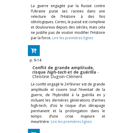
La guerre engagée par la Russie contre
l’Ukraine puise ses racines dans une
relecture de l’Histoire à des fins
idéologiques. Certes, le passé est complexe
et douloureux depuis des siècles, mais cela
ne justifie pas de vouloir modifier l’Histoire
par la force.
Lire les premières lignes
p. 9-14
Conflit de grande amplitude,
risque
high-tech
et de guérilla
-
Christine Dugoin-Clément
Le conflit engagé le 24 février est de grande
amplitude et couvre tout l’éventail de la
guerre, de l’hybridité à la guérilla en y
incluant les dernières générations d’armes
high-tech, d’où le risque d’un dérapage
permanent et la prolongation dans le
temps d’une crise majeure et
meurtrière.
Lire les premières lignes