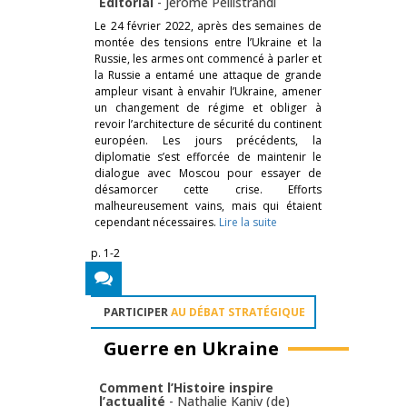
Éditorial
-
Jérôme Pellistrandi
Le 24 février 2022, après des semaines de
montée des tensions entre l’Ukraine et la
Russie, les armes ont commencé à parler et
la Russie a entamé une attaque de grande
ampleur visant à envahir l’Ukraine, amener
un changement de régime et obliger à
revoir l’architecture de sécurité du continent
européen. Les jours précédents, la
diplomatie s’est efforcée de maintenir le
dialogue avec Moscou pour essayer de
désamorcer cette crise. Efforts
malheureusement vains, mais qui étaient
cependant nécessaires.
Lire la suite
p. 1-2
PARTICIPER
AU DÉBAT STRATÉGIQUE
Guerre en Ukraine
Comment l’Histoire inspire
l’actualité
-
Nathalie Kaniv (de)