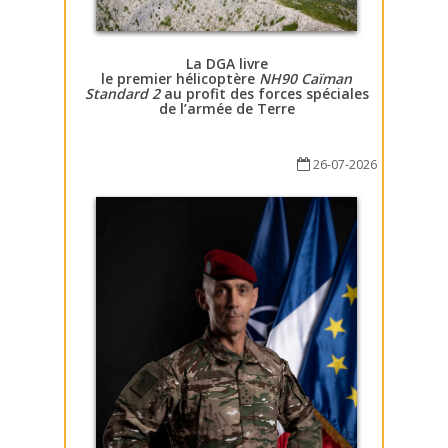
La DGA livre
le premier hélicoptère
NH90 Caïman
Standard 2
au profit des forces spéciales
de l’armée de Terre
26-07-2026