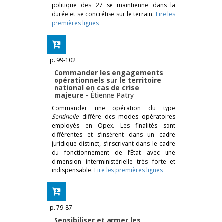
politique des 27 se maintienne dans la
durée et se concrétise sur le terrain.
Lire les
premières lignes
p. 99-102
Commander les engagements
opérationnels sur le territoire
national en cas de crise
majeure
-
Étienne Patry
Commander une opération du type
Sentinelle
diffère des modes opératoires
employés en Opex. Les finalités sont
différentes et s’insèrent dans un cadre
juridique distinct, s’inscrivant dans le cadre
du fonctionnement de l’État avec une
dimension interministérielle très forte et
indispensable.
Lire les premières lignes
p. 79-87
Sensibiliser et armer les