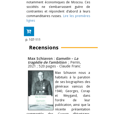
notamment économiques de Moscou. Ces
sociétés ne s’embarrassent guère de
contraintes et répondent d’abord à leurs
commanditaires russes.
Lire les premières
lignes
p. 107-111
Recensions
Max Schiavon :
Gamelin – La
tragédie de l’ambition
; Perrin,
2021 ; 520 pages -
Claude Franc
Max Schiavon nous a
habitués à la parution
de ses biographies des
généraux vaincus de
1940, Georges, Corap
et Weygand, dans
l’ordre de leur
publication, ainsi que la
récente présentation
commentée des
Carnets
d’Huntziger.