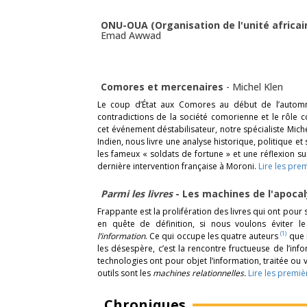
ONU-OUA (Organisation de l'unité africain
Emad Awwad
Comores et mercenaires
-
Michel Klen
Le coup d’État aux Comores au début de l’autom
contradictions de la société comorienne et le rôle 
cet événement déstabilisateur, notre spécialiste Miche
Indien, nous livre une analyse historique, politique et 
les fameux « soldats de fortune » et une réflexion su
dernière intervention française à Moroni.
Lire les pre
Parmi les livres
- Les machines de l'apoca
Frappante est la prolifération des livres qui ont pou
en quête de définition, si nous voulons éviter l
(1)
l’information
. Ce qui occupe les quatre auteurs
que 
les désespère, c’est la rencontre fructueuse de l’in
technologies ont pour objet l’information, traitée ou 
outils sont les
machines relationnelles.
Lire les premiè
Chroniques