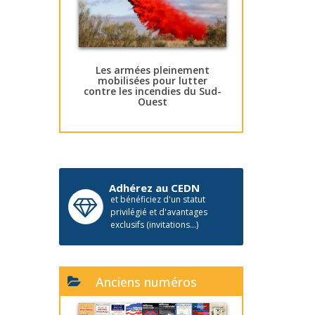
Les armées pleinement
mobilisées pour lutter
contre les incendies du Sud-
Ouest
Adhérez au CEDN
et bénéficiez d'un statut
privilégié et d'avantages
exclusifs (invitations...)
Anciens numéros