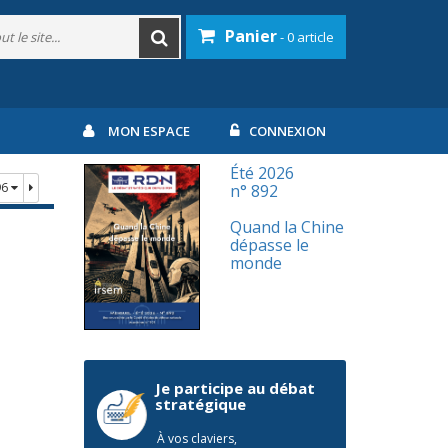
Panier
- 0 article
MON ESPACE
CONNEXION
Été 2026
96
n° 892
Quand la Chine
dépasse le
monde
Je participe au débat
stratégique
À vos claviers,