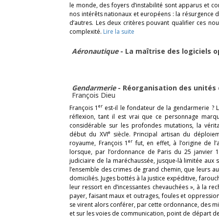
le monde, des foyers d’instabilité sont apparus et c
nos intérêts nationaux et européens : la résurgence 
d’autres. Les deux critères pouvant qualifier ces nou
complexité.
Lire la suite
Aéronautique
- La maîtrise des logiciels 
Gendarmerie
- Réorganisation des unités
François Dieu
er
François 1
est-il le fondateur de la gendarmerie ? 
réflexion, tant il est vrai que ce personnage marqu
considérable sur les profondes mutations, la vérita
e
début du XVI
siècle. Principal artisan du déploie
er
royaume, François 1
fut, en effet, à l’origine de
lorsque, par l’ordonnance de Paris du 25 janvier 1
judiciaire de la maréchaussée, jusque-là limitée aux
l’ensemble des crimes de grand chemin, que leurs aut
domiciliés. Juges bottés à la justice expéditive, farou
leur ressort en d’incessantes chevauchées », à la re
payer, faisant maux et outrages, foules et oppressio
se virent alors conférer, par cette ordonnance, des 
et sur les voies de communication, point de départ de 