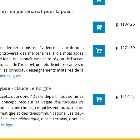
e) : un partenariat pour la paix
-
p. 113-126
ne dernier a mis en évidence les profondes
p. 127-139
controversé des mercenaires. Trois mois après
l Klen, qui connaît bien cette région de l’océan
sociale de l’archipel, une étude intéressante sur
r les principaux enseignements militaires de la
mières lignes
lypse
-
Claude Le Borgne
r sujet… quoi donc ? Dès le départ, nous sommes
p. 141-145
e concept racoleur et vague d’
autoroutes de
nous avons choisis, ce qui les enthousiasme ou
formatique et des télécommunications. Les deux
véhiculée :
télématique,
disent certains, dont les
res lignes