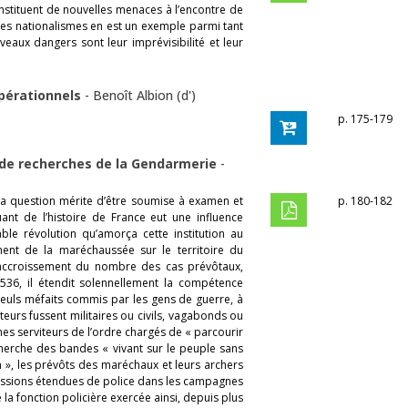
onstituent de nouvelles menaces à l’encontre de
des nationalismes en est un exemple parmi tant
veaux dangers sont leur imprévisibilité et leur
opérationnels
-
Benoît Albion (d')
p. 175-179
 de recherches de la Gendarmerie
-
La question mérite d’être soumise à examen et
p. 180-182
ant de l’histoire de France eut une influence
ble révolution qu’amorça cette institution au
ment de la maréchaussée sur le territoire du
 l’accroissement du nombre des cas prévôtaux,
536, il étendit solennellement la compétence
 seuls méfaits commis par les gens de guerre, à
eurs fussent militaires ou civils, vagabonds ou
ches serviteurs de l’ordre chargés de « parcourir
cherche des bandes « vivant sur le peuple sans
n », les prévôts des maréchaux et leurs archers
missions étendues de police dans les campagnes
la fonction policière exercée ainsi, depuis plus