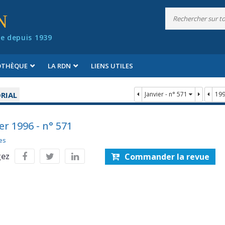
N
e depuis 1939
IOTHÈQUE
LA RDN
LIENS UTILES
RIAL
Janvier - n° 571
19
er 1996 - n° 571
es
gez
Commander la revue