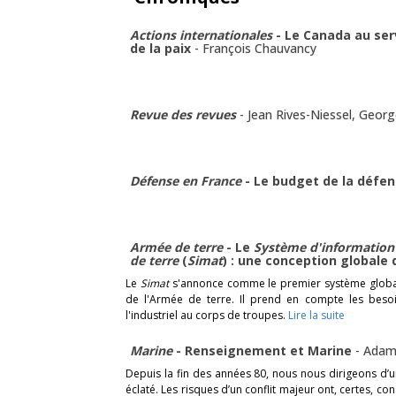
Actions internationales
- Le Canada au ser
de la paix
-
François Chauvancy
Revue des revues
-
Jean Rives-Niessel
,
Georg
Défense en France
- Le budget de la défe
Armée de terre
- Le
Système d'information
de terre
(
Simat
) : une conception globale
Le
Simat
s'annonce comme le premier système global
de l'Armée de terre. Il prend en compte les beso
l'industriel au corps de troupes.
Lire la suite
Marine
- Renseignement et Marine
-
Adam
Depuis la fin des années 80, nous nous dirigeons d’
éclaté. Les risques d’un conflit majeur ont, certes, 