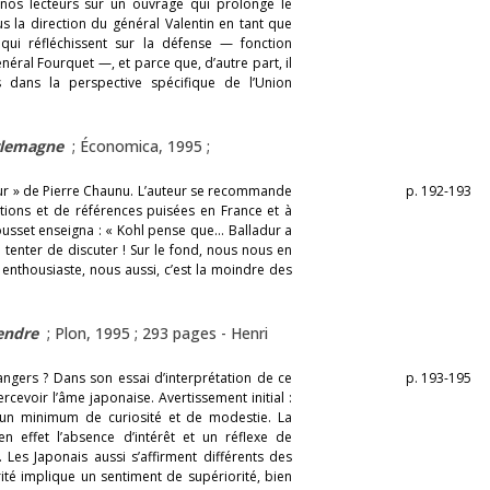
 nos lecteurs sur un ouvrage qui prolonge le
us la direction du général Valentin en tant que
qui réfléchissent sur la défense — fonction
énéral Fourquet —, et parce que, d’autre part, il
s dans la perspective spécifique de l’Union
rlemagne
; Économica, 1995 ;
nheur » de Pierre Chaunu. L’auteur se recommande
p. 192-193
ations et de références puisées en France et à
ousset enseigna : « Kohl pense que… Balladur a
 tenter de discuter ! Sur le fond, nous nous en
 enthousiaste, nous aussi, c’est la moindre des
endre
; Plon, 1995 ; 293 pages -
Henri
rangers ? Dans son essai d’interprétation de ce
p. 193-195
cevoir l’âme japonaise. Avertissement initial :
 un minimum de curiosité et de modestie. La
n effet l’absence d’intérêt et un réflexe de
. Les Japonais aussi s’affirment différents des
rité implique un sentiment de supériorité, bien