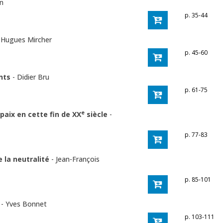
in
p. 35-44
-
Hugues Mircher
p. 45-60
ents
-
Didier Bru
p. 61-75
e
 paix en cette fin de XX
siècle
-
p. 77-83
e la neutralité
-
Jean-François
p. 85-101
t
-
Yves Bonnet
p. 103-111