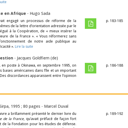
suite
ise en Afrique
-
Hugo Sada
avait engagé un processus de réforme de la
p. 183-185
mêmes de la lettre d’orientation adressée par le
légué à la Coopération, de « mieux insérer la
ieure de la France ». « Vous réformerez sans
le fonctionnement de notre aide publique au
icacité ».
Lire la suite
uestion
-
Jacques Goldfiem (de)
G.I. en poste à Okinawa, en septembre 1995, on
p. 186-188
 bases américaines dans l’île et un important
 Des discordances apparaissent entre l’opinion
Sirpa, 1995 ; 80 pages -
Marcel Duval
ivre a brillamment présenté le dernier livre du
p. 189-192
se de la France
, qu’avait préfacé de façon fort
nt de la Fondation pour les études de défense.