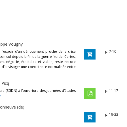
lippe Vougny
e l’espoir d’un dénouement proche de la crise
p. 7-10
on sol depuis la fin de la guerre froide. Certes,
nt négocié, équitable et viable, reste encore
n d’envisager une coexistence normalisée entre
 Picq
nale (SGDN) à l’ouverture des journées d’études
p. 11-17
e
sonneuve (de)
p. 19-33