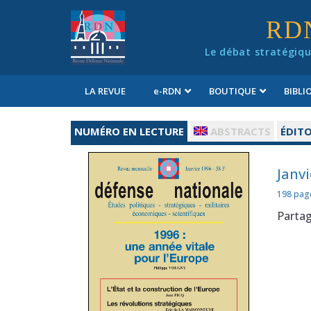
Panneau de gestion des cookies
RD
Le débat stratégiqu
LA REVUE
e
-RDN
BOUTIQUE
BIBL
Conditions générales de vente
NUMÉRO EN LECTURE
ABSTRACTS
ÉDITO
Janvi
198 pag
Parta