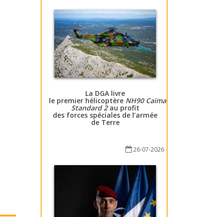
La DGA livre
le premier hélicoptère
NH90 Caïman
Standard 2
au profit
des forces spéciales de l’armée
de Terre
26-07-2026