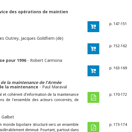
vice des opérations de maintien
p. 147-151
es Outrey
,
Jacques Goldfiem (de)
p. 152-162
nse pour 1996
-
Robert Carmona
p. 163-169
 de la maintenance de l'Armée
 de la maintenance
-
Paul Maraval
 et cohérent d'information de la maintenance
p. 170-172
ins de l'ensemble des acteurs concernés, de
 Galbet
un monde bipolaire structuré vers un ensemble
p. 173-174
considérablement diminué. Pourtant, partout dans