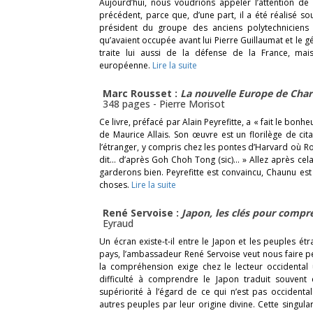
Aujourd’hui, nous voudrions appeler l’attention de
précédent, parce que, d’une part, il a été réalisé so
président du groupe des anciens polytechniciens 
qu’avaient occupée avant lui Pierre Guillaumat et le g
traite lui aussi de la défense de la France, mai
européenne.
Lire la suite
Marc Rousset :
La nouvelle Europe de Cha
348 pages -
Pierre Morisot
Ce livre, préfacé par Alain Peyrefitte, a « fait le bo
de Maurice Allais. Son œuvre est un florilège de cit
l’étranger, y compris chez les pontes d’Harvard où R
dit… d’après Goh Choh Tong (sic)… » Allez après cela
garderons bien. Peyrefitte est convaincu, Chaunu est
choses.
Lire la suite
René Servoise :
Japon, les clés pour compr
Eyraud
Un écran existe-t-il entre le Japon et les peuples ét
pays, l’ambassadeur René Servoise veut nous faire per
la compréhension exige chez le lecteur occidental
difficulté à comprendre le Japon traduit souvent e
supériorité à l’égard de ce qui n’est pas occidental
autres peuples par leur origine divine. Cette singula