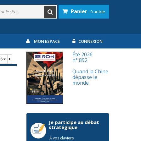
Panier
- 0 article
MON ESPACE
CONNEXION
Été 2026
06
n° 892
Quand la Chine
dépasse le
monde
Je participe au débat
stratégique
À vos claviers,