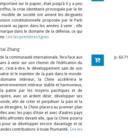
’important sur le papier, était jusqu’à il y a peu
rd’hui, la crise identitaire provoquée par la fin
u modèle de société ont amené les dirigeants
ision constitutionnelle proposée par le Parti
posent au Japon dans les années à venir ; elle
sa marque dans le domaine de la défense, ce qui
one.
Lire les premières lignes
tai Zhang
êt de la communauté internationale, fera face aux
p. 63-71
ans à venir sur son chemin de l’édification du
ser, c’est-à-dire, le développement sain de son
patrie et le maintien de la paix dans le monde.
domaine intérieur, la Chine accélérera le
nvironnement intérieur stable et harmonieux,
 la patrie par les moyens pacifiques et de
espère, avec un ardent désir, développer ses
nde, afin de créer et perpétuer la paix et la
ique étrangère, la Chine placera au premier plan
elles avec les pays d’Asie et avec d’autres pays
éfis affrontés devant elle, que la Chine pourra
ans pour se développer encore davantage et se
randes contributions à toute l’humanité.
Lire les