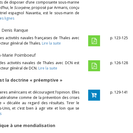
ents de disposer d’une composante sous-marine
d’hui, le
Scorpène
, proposé par Armaris, conçu
riel espagnol Navantia, est le sous-marin de
es lignes
-
Denis Ranque
 activités navales françaises de Thales avec
p. 123-125
cteur général de Thales.
Lire la suite
n-Marie Poimboeuf
s activités navales de Thales avec DCN est
p. 126-128
ecteur général de DCN.
Lire la suite
est la doctrine « préemptive »
taires américains et découragent l’opinion. Elles
p. 129-141
ilatéralisme comme de la prévention des crises
 » décalée au regard des résultats. Tirer le
Unis, et c’est bien à agir vite et loin que se
s
ique à une mondialisation