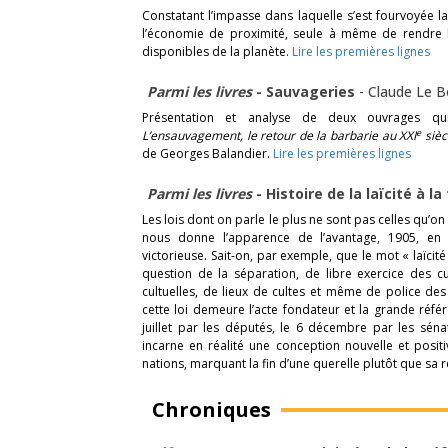
Constatant l’impasse dans laquelle s’est fourvoyée l
l’économie de proximité, seule à même de rendre l
disponibles de la planète.
Lire les premières lignes
Parmi les livres
- Sauvageries
-
Claude Le 
Présentation et analyse de deux ouvrages qu
e
L’ensauvagement, le retour de la barbarie au XXI
sièc
de Georges Balandier.
Lire les premières lignes
Parmi les livres
- Histoire de la laïcité à l
Les lois dont on parle le plus ne sont pas celles qu’on
nous donne l’apparence de l’avantage, 1905, en e
victorieuse. Sait-on, par exemple, que le mot « laïcité
question de la séparation, de libre exercice des cu
cultuelles, de lieux de cultes et même de police des
cette loi demeure l’acte fondateur et la grande référe
juillet par les députés, le 6 décembre par les sén
incarne en réalité une conception nouvelle et positi
nations, marquant la fin d’une querelle plutôt que sa 
Chroniques