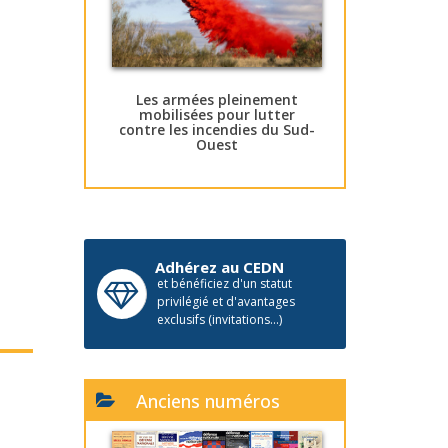
Les armées pleinement
mobilisées pour lutter
contre les incendies du Sud-
Ouest
Adhérez au CEDN
et bénéficiez d'un statut
privilégié et d'avantages
exclusifs (invitations...)
Anciens numéros