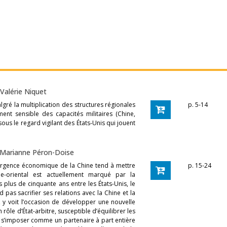
Valérie Niquet
lgré la multiplication des structures régionales
p. 5-14
ent sensible des capacités militaires (Chine,
sous le regard vigilant des États-Unis qui jouent
Marianne Péron-Doise
ergence économique de la Chine tend à mettre
p. 15-24
me-oriental est actuellement marqué par la
s plus de cinquante ans entre les États-Unis, le
 pas sacrifier ses relations avec la Chine et la
 y voit l’occasion de développer une nouvelle
rôle d’État-arbitre, susceptible d’équilibrer les
 s’imposer comme un partenaire à part entière