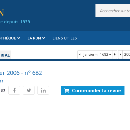
N
e depuis 1939
IOTHÈQUE
LA RDN
LIENS UTILES
RIAL
Janvier - n° 682
20
er 2006 - n° 682
es
gez
Commander la revue