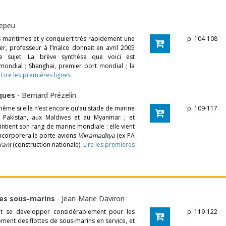
Lepeu
s maritimes et y conquiert très rapidement une
p. 104-108
r, professeur à l’Inalco donnait en avril 2005
 sujet. La brève synthèse que voici est
ondial ; Shanghai, premier port mondial ; la
.
Lire les premières lignes
iques
-
Bernard Prézelin
ême si elle n’est encore qu’au stade de marine
p. 109-117
u Pakistan, aux Maldives et au Myanmar ; et
intient son rang de marine mondiale : elle vient
 incorporera le porte-avions
Vikramaditya
(ex-PA
rant
(construction nationale).
Lire les premières
des sous-marins
-
Jean-Marie Daviron
ait se développer considérablement pour les
p. 119-122
ment des flottes de sous-marins en service, et