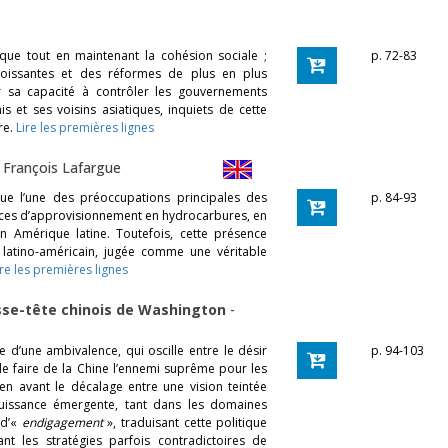
que tout en maintenant la cohésion sociale ;
p. 72-83
croissantes et des réformes de plus en plus
r sa capacité à contrôler les gouvernements
is et ses voisins asiatiques, inquiets de cette
re.
Lire les premières lignes
-
François Lafargue
nue l’une des préoccupations principales des
p. 84-93
ources d’approvisionnement en hydrocarbures, en
’en Amérique latine. Toutefois, cette présence
 latino-américain, jugée comme une véritable
ire les premières lignes
asse-tête chinois de Washington
-
le d’une ambivalence, qui oscille entre le désir
p. 94-103
 de faire de la Chine l’ennemi suprême pour les
en avant le décalage entre une vision teintée
 puissance émergente, tant dans les domaines
 d’«
endigagement
», traduisant cette politique
t les stratégies parfois contradictoires de