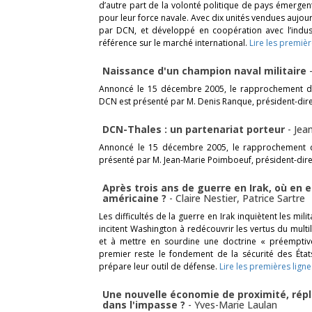
d’autre part de la volonté politique de pays émerg
pour leur force navale. Avec dix unités vendues aujour
par DCN, et développé en coopération avec l’indust
référence sur le marché international.
Lire les premièr
Naissance d'un champion naval militaire
Annoncé le 15 décembre 2005, le rapprochement des
DCN est présenté par M. Denis Ranque, président-dire
DCN-Thales : un partenariat porteur
-
Jea
Annoncé le 15 décembre 2005, le rapprochement de
présenté par M. Jean-Marie Poimboeuf, président-dir
Après trois ans de guerre en Irak, où en 
américaine ?
-
Claire Nestier
,
Patrice Sartre
Les difficultés de la guerre en Irak inquiètent les mili
incitent Washington à redécouvrir les vertus du mult
et à mettre en sourdine une doctrine « préemptive
premier reste le fondement de la sécurité des États-
prépare leur outil de défense.
Lire les premières ligne
Une nouvelle économie de proximité, répl
dans l'impasse ?
-
Yves-Marie Laulan