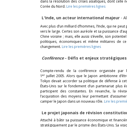
dans la résolution des crises asiatiques, dont celle né
Corée du Nord.
Lire les premières lignes
L'Inde, un acteur international majeur
-
A
Avec plus d’un milliard d’hommes, l’Inde, qui ne peu
vers le large. Certes son auréole et sa puissance d’aujo
Chine voisine ; mais, elle aussi s’éveille, son potentiel
politiques, économiques et même militaires de ce
changement.
Lire les premières lignes
Conférence
- Défis et enjeux stratégiques
Compte-rendu de la conférence organisée par l
er
1
juillet 2005. Alors que le Japon ambitionne d’ê
Tokyo devait accorder sa politique de défense à cet o
États-Unis sur le fondement d’un partenariat plus éq
participent des constantes. En revanche, la révi
l’acquisition des moyens leur permettant d’assumer
camper le Japon dans un nouveau rôle.
Lire les premi
Le projet japonais de révision constituti
Attaché à bâtir sa puissance économique et financiè
stratégiquement par le prisme des États-Unis. Sa visi