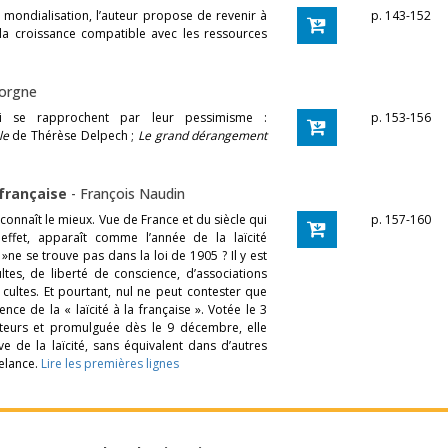
a mondialisation, l’auteur propose de revenir à
p. 143-152
a croissance compatible avec les ressources
Borgne
i se rapprochent par leur pessimisme :
p. 153-156
le
de Thérèse Delpech ;
Le grand dérangement
a française
-
François Naudin
 connaît le mieux. Vue de France et du siècle qui
p. 157-160
ffet, apparaît comme l’année de la laïcité
 »ne se trouve pas dans la loi de 1905 ? Il y est
ltes, de liberté de conscience, d’associations
 cultes. Et pourtant, nul ne peut contester que
nce de la « laïcité à la française ». Votée le 3
ateurs et promulguée dès le 9 décembre, elle
ve de la laïcité, sans équivalent dans d’autres
relance.
Lire les premières lignes