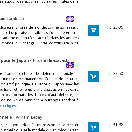
e autour des activités nucléaires illicites de la
lain Lamballe
t plus être ignorée du monde, tourne son regard
p. 25-36
urd’hui paraissent faibles si l’on se réfère à la
 s’affirme et son rôle s’accroît dans les affaires
 monde qui change. L’Inde contribuera à ce
 pour le Japon
-
Hiroshi Hirabayashi
e Comité d’étude de défense nationale le
p. 37-50
tre membre permanent du Conseil de sécurité,
bjectif politique. L’alliance du Japon avec les
uilibré, et le refus d’une dissuasion nucléaire
sion du format des forces d’autodéfense, et
 de nouvelles missions à l’étranger tendent à
ères lignes
onnelle
-
William Leday
re, le Japon a donné l’impression de se penser
p. 51-62
on stratégique et le modèle qui en découle s’en