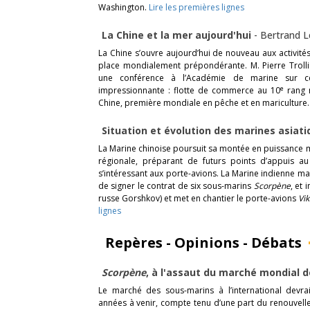
Washington.
Lire les premières lignes
La Chine et la mer aujourd'hui
-
Bertrand 
La Chine s’ouvre aujourd’hui de nouveau aux activité
place mondialement prépondérante. M. Pierre Trollie
une conférence à l’Académie de marine sur ce
e
impressionnante : flotte de commerce au 10
rang m
Chine, première mondiale en pêche et en mariculture
Situation et évolution des marines asiat
La Marine chinoise poursuit sa montée en puissance m
régionale, préparant de futurs points d’appuis a
s’intéressant aux porte-avions. La Marine indienne ma
de signer le contrat de six sous-marins
Scorpène
, et
russe Gorshkov) et met en chantier le porte-avions
Vik
lignes
Repères - Opinions - Débats
Scorpène
, à l'assaut du marché mondial 
Le marché des sous-marins à l’international devr
années à venir, compte tenu d’une part du renouvelle