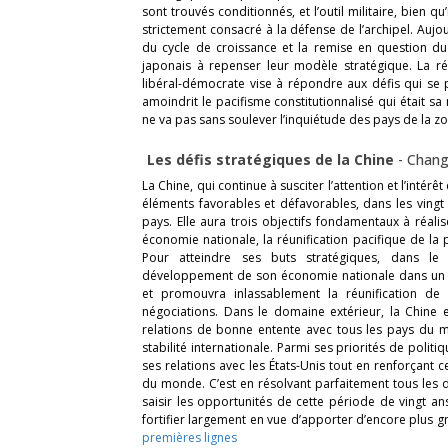
sont trouvés conditionnés, et l’outil militaire, bien qu
strictement consacré à la défense de l’archipel. Aujou
du cycle de croissance et la remise en question d
japonais à repenser leur modèle stratégique. La rév
libéral-démocrate vise à répondre aux défis qui se 
amoindrit le pacifisme constitutionnalisé qui était 
ne va pas sans soulever l’inquiétude des pays de la z
Les défis stratégiques de la Chine
-
Chang
La Chine, qui continue à susciter l’attention et l’intér
éléments favorables et défavorables, dans les vingt 
pays. Elle aura trois objectifs fondamentaux à réali
économie nationale, la réunification pacifique de la 
Pour atteindre ses buts stratégiques, dans le 
développement de son économie nationale dans un e
et promouvra inlassablement la réunification de
négociations. Dans le domaine extérieur, la Chine 
relations de bonne entente avec tous les pays du mo
stabilité internationale. Parmi ses priorités de polit
ses relations avec les États-Unis tout en renforçant c
du monde. C’est en résolvant parfaitement tous les d
saisir les opportunités de cette période de vingt 
fortifier largement en vue d’apporter d’encore plus g
premières lignes