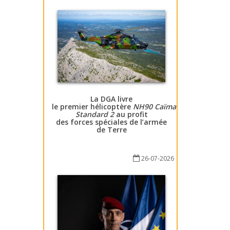
La DGA livre
le premier hélicoptère
NH90 Caïman
Standard 2
au profit
des forces spéciales de l’armée
de Terre
26-07-2026