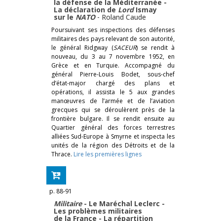
la défense de la Méditerranée -
La déclaration de
Lord
Ismay
sur le
NATO
-
Roland Caude
Poursuivant ses inspections des défenses
militaires des pays relevant de son autorité,
le général Ridgway (
SACEUR
) se rendit à
nouveau, du 3 au 7 novembre 1952, en
Grèce et en Turquie. Accompagné du
général Pierre-Louis Bodet, sous-chef
d’état-major chargé des plans et
opérations, il assista le 5 aux grandes
manœuvres de l’armée et de l’aviation
grecques qui se déroulèrent près de la
frontière bulgare. Il se rendit ensuite au
Quartier général des forces terrestres
alliées Sud-Europe à Smyrne et inspecta les
unités de la région des Détroits et de la
Thrace.
Lire les premières lignes
p. 88-91
Militaire
- Le Maréchal Leclerc -
Les problèmes militaires
de la France - La répartition