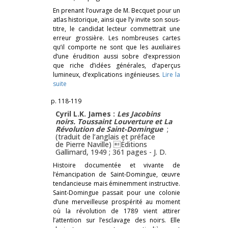
En prenant l’ouvrage de M. Becquet pour un
atlas historique, ainsi que l’y invite son sous-
titre, le candidat lecteur commettrait une
erreur grossière. Les nombreuses cartes
qu’il comporte ne sont que les auxiliaires
d’une érudition aussi sobre d’expression
que riche d’idées générales, d’aperçus
lumineux, d’explications ingénieuses.
Lire la
suite
p. 118-119
Cyril L.K. James :
Les Jacobins
noirs. Toussaint Louverture et La
Révolution de Saint-Domingue
;
(traduit de l’anglais et préface
de Pierre Naville) Éditions
Gallimard, 1949 ; 361 pages -
J. D.
Histoire documentée et vivante de
l’émancipation de Saint-Domingue, œuvre
tendancieuse mais éminemment instructive.
Saint-Domingue passait pour une colonie
d’une merveilleuse prospérité au moment
où la révolution de 1789 vient attirer
l’attention sur l’esclavage des noirs. Elle