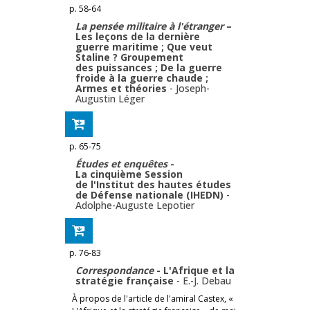
p. 58-64
La pensée militaire à l'étranger
–
Les leçons de la dernière
guerre maritime ; Que veut
Staline ? Groupement
des puissances ; De la guerre
froide à la guerre chaude ;
Armes et théories
-
Joseph-
Augustin Léger
p. 65-75
Études et enquêtes
-
La cinquième Session
de l'Institut des hautes études
de Défense nationale (IHEDN)
-
Adolphe-Auguste Lepotier
p. 76-83
Correspondance
- L'Afrique et la
stratégie française
-
E.-J. Debau
À propos de l'article de l'amiral Castex, «