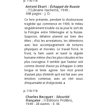
p. 118-118
Antoni Ekart :
Échappé de Russie
; Librairie Hachette, 1949 ;
448 pages -
J. D.
Ce livre présente, pendant la douloureuse
tragédie qui commence en 1939, le milieu
singulièrement trouble où se joue le sort de
la Pologne entre l’Allemagne et la Russie.
Suspicion, délation planent sur bien des
têtes ; d’où les arrestations, les détentions
avec leur accompagnement de tortures
physiques et morales. Le travail forcé, le
froid, la faim usent et tuent la dignité
humaine même chez les plus robustes et les
plus courageux. Il semble que l’auteur soit
comme étonné d’avoir pu échapper à cette
longue et lente agonie. Son récit prend
d’autant plus d’intérêt qu’il est fait avec une
émotion contenue, avec un réel souci
d’impartialité et d’objectivité. ♦
p. 118-118
Charles Becquet :
Sécurité
française
; Éditions Prolibro,
1949 ; 28 pages -
E. M.