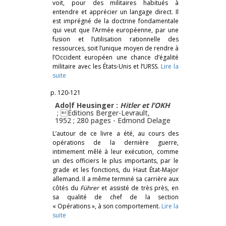
voit, pour des militaires habitués à
entendre et apprécier un langage direct. Il
est imprégné de la doctrine fondamentale
qui veut que l’Armée européenne, par une
fusion et l’utilisation rationnelle des
ressources, soit l’unique moyen de rendre à
l’Occident européen une chance d’égalité
militaire avec les États-Unis et l’URSS.
Lire la
suite
p. 120-121
Adolf Heusinger :
Hitler et l’OKH
; Éditions Berger-Levrault,
1952 ; 280 pages -
Edmond Delage
L’autour de ce livre a été, au cours des
opérations de la dernière guerre,
intimement mêlé à leur exécution, comme
un des officiers le plus importants, par le
grade et les fonctions, du Haut État-Major
allemand. Il a même terminé sa carrière aux
côtés du
Führer
et assisté de très près, en
sa qualité de chef de la section
« Opérations », à son comportement.
Lire la
suite