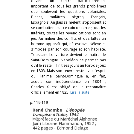
devient un centre particulièrement
important de tous les grands problèmes
que soulèvent les questions coloniales.
Blancs, mulâtres, nègres, Français,
Espagnols, Anglais se mêlent, s’opposent et
se combattent sur ce coin de terre ; tous les
intérêts, toutes les revendications sont en
jeu. Au milieu des conflits et des luttes un
homme apparaît qui, né esclave, s’élève et
s’impose par son courage et son habileté.
Toussaint Louverture devient le maître de
Saint-Domingue. Napoléon ne permet pas
qu’il le reste. Il finit ses jours au Fort-de-Joux
en 1803. Mais son œuvre reste avec l’esprit
qui l’anima. Saint-Domingue a, en fait,
acquis son indépendance en 1804 ;
Charles X est obligé de la reconnaître
officiellement en 1825.
Lire la suite
p. 119-119
René Chambe :
L’épopée
française d’Italie, 1944
;
(préface du Maréchal Alphonse
Juin) Librairie Flammarion, 1952 ;
442 pages -
Edmond Delage