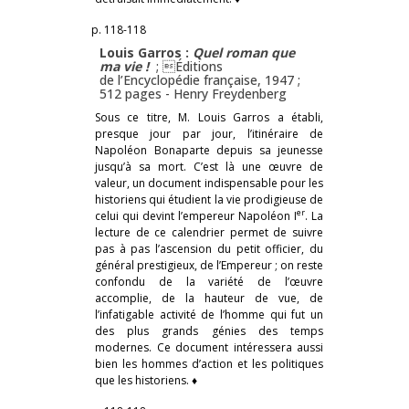
p. 118-118
Louis Garros :
Quel roman que
ma vie !
; Éditions
de l’Encyclopédie française, 1947 ;
512 pages -
Henry Freydenberg
Sous ce titre, M. Louis Garros a établi,
presque jour par jour, l’itinéraire de
Napoléon Bonaparte depuis sa jeunesse
jusqu’à sa mort. C’est là une œuvre de
valeur, un document indispensable pour les
historiens qui étudient la vie prodigieuse de
er
celui qui devint l’empereur Napoléon I
. La
lecture de ce calendrier permet de suivre
pas à pas l’ascension du petit officier, du
général prestigieux, de l’Empereur ; on reste
confondu de la variété de l’œuvre
accomplie, de la hauteur de vue, de
l’infatigable activité de l’homme qui fut un
des plus grands génies des temps
modernes. Ce document intéressera aussi
bien les hommes d’action et les politiques
que les historiens. ♦