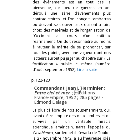
des événements est en tout cas la
bienvenue, car peu de guerres en ont
déroulé une série d’événements plus
contradictoires, et l’on conçoit l’embarras
où doivent se trouver ceux qui ont à faire
choix des matériels et de l’organisation de
l’Occident au cours d’un coûteux
réarmement. On doit reconnaître au moins
à l’auteur le mérite de se prononcer, sur
tous les points, avec une vigueur dont nos
lecteurs auront pu juger au chapitre sur « La
fortification » publié ici même (numéro
d’août-septembre 1952).
Lire la suite
p. 122-123
Commandant Jean L’Herminier :
Entre ciel et mer
; Éditions
France-Empire, 1952 ; 285 pages -
Edmond Delage
Le plus célèbre de nos sous-mariniers, qui,
avant d’être amputé des deux jambes, et de
survivre par un véritable miracle
scientifique américain, narra l’épopée du
Casabianca
, sur lequel il s’évada de Toulon
le 27 novembre 1942, a eu l’heureuse idée