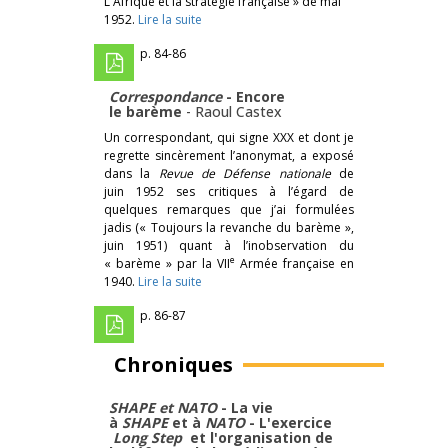
L'Afrique et la stratégie française » de mai
1952.
Lire la suite
p. 84-86
Correspondance
- Encore
le barème
-
Raoul Castex
Un correspondant, qui signe XXX et dont je
regrette sincèrement l’anonymat, a exposé
dans la
Revue de Défense nationale
de
juin 1952 ses critiques à l’égard de
quelques remarques que j’ai formulées
jadis (« Toujours la revanche du barème »,
juin 1951) quant à l’inobservation du
e
« barème » par la VII
Armée française en
1940.
Lire la suite
p. 86-87
Chroniques
SHAPE et NATO
- La vie
à
SHAPE
et à
NATO
- L'exercice
Long Step
et l'organisation de