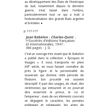
au développement des États de l’Amérique
du Sud, notamment depuis la dernière
guerre, n’est laissé dans l’ombre,
particulièrement tout ce qui a trait à
l’industrialisation des grands États argentin
et brésilien. ♦
p. 117-117
Jean Babelon :
Charles-Quint
;
Sociétés d’éditions françaises
et internationales, 1947 ;
366 pages -
J. D.
C’est un ouvrage très vivant que M. Babelon
a publié dans la collection « Époques et
Visages ». Il nous transporte en plein
e
XVI
siècle, en nous faisant connaître de
près la figure et la personnalité du
souverain qui domine cette période de
l’histoire. Son procédé est souvent
descriptif. Il part des usages, du rituel, des
cérémonies qui entourent et on pourrait
dire enserrent le prince, le roi et
l’empereur ; mais de ces éléments concrets
se dégagent le caractère, les pensées
politiques et religieuses, les actes du