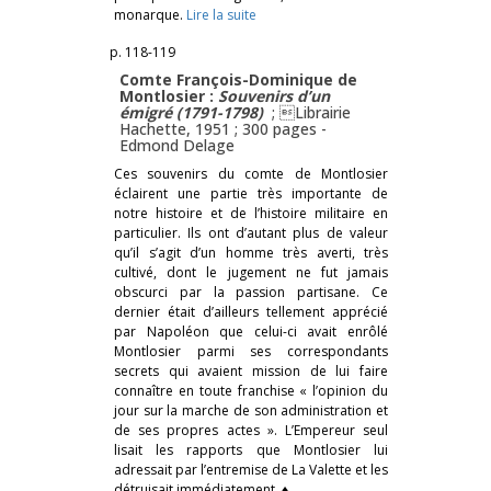
monarque.
Lire la suite
p. 118-119
Comte François-Dominique de
Montlosier :
Souvenirs d’un
émigré (1791-1798)
; Librairie
Hachette, 1951 ; 300 pages -
Edmond Delage
Ces souvenirs du comte de Montlosier
éclairent une partie très importante de
notre histoire et de l’histoire militaire en
particulier. Ils ont d’autant plus de valeur
qu’il s’agit d’un homme très averti, très
cultivé, dont le jugement ne fut jamais
obscurci par la passion partisane. Ce
dernier était d’ailleurs tellement apprécié
par Napoléon que celui-ci avait enrôlé
Montlosier parmi ses correspondants
secrets qui avaient mission de lui faire
connaître en toute franchise « l’opinion du
jour sur la marche de son administration et
de ses propres actes ». L’Empereur seul
lisait les rapports que Montlosier lui
adressait par l’entremise de La Valette et les
détruisait immédiatement. ♦