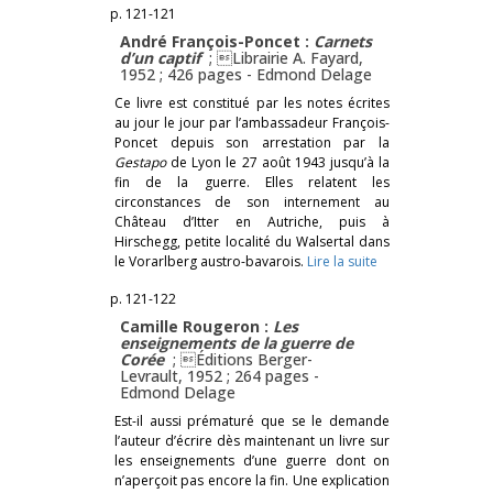
p. 121-121
André François-Poncet :
Carnets
d’un captif
; Librairie A. Fayard,
1952 ; 426 pages -
Edmond Delage
Ce livre est constitué par les notes écrites
au jour le jour par l’ambassadeur François-
Poncet depuis son arrestation par la
Gestapo
de Lyon le 27 août 1943 jusqu’à la
fin de la guerre. Elles relatent les
circonstances de son internement au
Château d’Itter en Autriche, puis à
Hirschegg, petite localité du Walsertal dans
le Vorarlberg austro-bavarois.
Lire la suite
p. 121-122
Camille Rougeron :
Les
enseignements de la guerre de
Corée
; Éditions Berger-
Levrault, 1952 ; 264 pages -
Edmond Delage
Est-il aussi prématuré que se le demande
l’auteur d’écrire dès maintenant un livre sur
les enseignements d’une guerre dont on
n’aperçoit pas encore la fin. Une explication