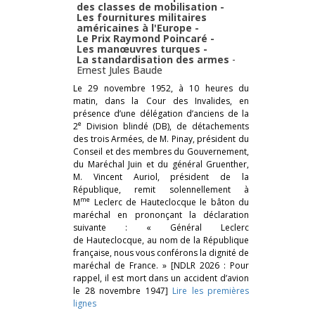
des classes de mobilisation -
Les fournitures militaires
américaines à l'Europe -
Le Prix Raymond Poincaré -
Les manœuvres turques -
La standardisation des armes
-
Ernest Jules Baude
Le 29 novembre 1952, à 10 heures du
matin, dans la Cour des Invalides, en
présence d’une délégation d’anciens de la
e
2
Division blindé (DB), de détachements
des trois Armées, de M. Pinay, président du
Conseil et des membres du Gouvernement,
du Maréchal Juin et du général Gruenther,
M. Vincent Auriol, président de la
République, remit solennellement à
me
M
Leclerc de Hauteclocque le bâton du
maréchal en prononçant la déclaration
suivante : « Général Leclerc
de Hauteclocque, au nom de la République
française, nous vous conférons la dignité de
maréchal de France. » [NDLR 2026 : Pour
rappel, il est mort dans un accident d’avion
le 28 novembre 1947]
Lire les premières
lignes