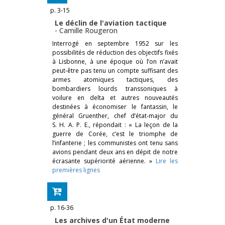
p. 3-15
Le déclin de l'aviation tactique
-
Camille Rougeron
Interrogé en septembre 1952 sur les
possibilités de réduction des objectifs fixés
à Lisbonne, à une époque où l’on n’avait
peut-être pas tenu un compte suffisant des
armes atomiques tactiques, des
bombardiers lourds transsoniques à
voilure en delta et autres nouveautés
destinées à économiser le fantassin, le
général Gruenther, chef d’état-major du
S. H. A. P. E., répondait : « La leçon de la
guerre de Corée, c’est le triomphe de
l’infanterie ; les communistes ont tenu sans
avions pendant deux ans en dépit de notre
écrasante supériorité aérienne. »
Lire les
premières lignes
p. 16-36
Les archives d'un État moderne