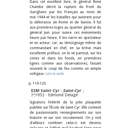
Dans cet excellent livre, le général René
Chambe décrit la rupture du front du
Garigliano par les Français au mois de
mai 1944 et les batailles qui suivirent pour
la délivrance de Rome et de Sienne. Il fut
aux premières loges au quartier général du
général Juin pour suivre ces événements
heure par heure. Il les narre en spectateur
et en acteur, car, au témoignage même du
commandant en chef, en sa brève mais
excellente préface, on le vit partout, sur les
cimes et dans les fonds, en premières
lignes comme aux observatoires, faisant
souvent le coup de feu comme un simple
voltigeur.
Lire la suite
p. 119-120
ESM Saint-Cyr :
Saint-Cyr
;
1952 -
Edmond Delage
Signalons l’intérêt de la jolie plaquette
publiée sur l’École de Saint-Cyr. Elle contient
de passionnants renseignements sur son
histoire et sur son recrutement. On y voit
d’ailleurs combien celui-ci est devenu
précaire et l’effort qu’il faudrait faire pour