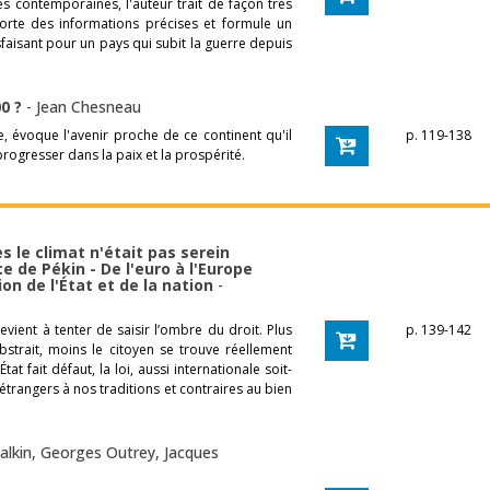
es contemporaines, l'auteur trait de façon très
porte des informations précises et formule un
isfaisant pour un pays qui subit la guerre depuis
00 ?
-
Jean Chesneau
e, évoque l'avenir proche de ce continent qu'il
p. 119-138
progresser dans la paix et la prospérité.
s le climat n'était pas serein
e de Pékin - De l'euro à l'Europe
on de l'État et de la nation
-
evient à tenter de saisir l’ombre du droit. Plus
p. 139-142
strait, moins le citoyen se trouve réellement
t fait défaut, la loi, aussi internationale soit-
 étrangers à nos traditions et contraires au bien
alkin
,
Georges Outrey
,
Jacques