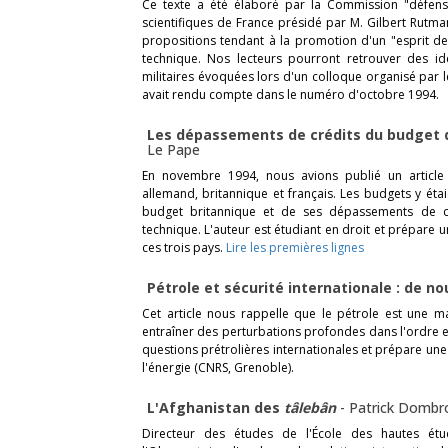
Ce texte a été élaboré par la Commission "défense
scientifiques de France présidé par M. Gilbert Rutm
propositions tendant à la promotion d'un "esprit d
technique. Nos lecteurs pourront retrouver des idé
militaires évoquées lors d'un colloque organisé par 
avait rendu compte dans le numéro d'octobre 1994.
Les dépassements de crédits du budget 
Le Pape
En novembre 1994, nous avions publié un articl
allemand, britannique et français. Les budgets y étaie
budget britannique et de ses dépassements de créd
technique. L'auteur est étudiant en droit et prépare 
ces trois pays.
Lire les premières lignes
Pétrole et sécurité internationale : de 
Cet article nous rappelle que le pétrole est une m
entraîner des perturbations profondes dans l'ordre et
questions prétrolières internationales et prépare une 
l'énergie (CNRS, Grenoble).
L'Afghanistan des
tâlebân
-
Patrick Dombr
Directeur des études de l'École des hautes étu