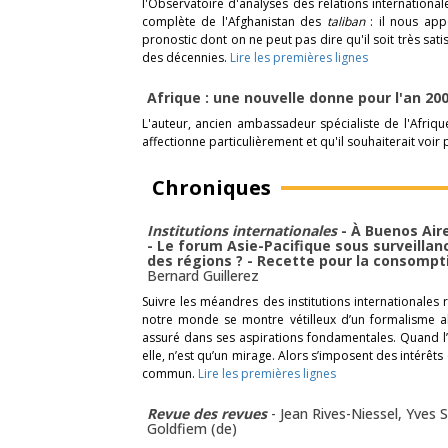
l'Observatoire d'analyses des relations international
complète de l'Afghanistan des
taliban
: il nous ap
pronostic dont on ne peut pas dire qu'il soit très sat
des décennies.
Lire les premières lignes
Afrique : une nouvelle donne pour l'an 20
L'auteur, ancien ambassadeur spécialiste de l'Afriqu
affectionne particulièrement et qu'il souhaiterait voir 
Chroniques
Institutions internationales
- À Buenos Aire
- Le forum Asie-Pacifique sous surveillanc
des régions ? - Recette pour la consompti
Bernard Guillerez
Suivre les méandres des institutions internationales r
notre monde se montre vétilleux d’un formalisme ab
assuré dans ses aspirations fondamentales. Quand l’Éta
elle, n’est qu’un mirage. Alors s’imposent des intérêts
commun.
Lire les premières lignes
Revue des revues
-
Jean Rives-Niessel
,
Yves S
Goldfiem (de)