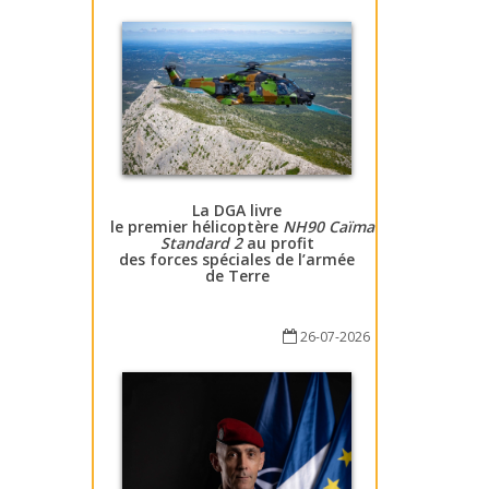
La DGA livre
le premier hélicoptère
NH90 Caïman
Standard 2
au profit
des forces spéciales de l’armée
de Terre
26-07-2026