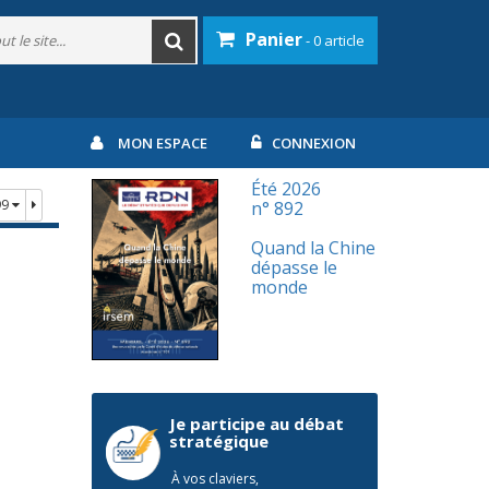
Panier
- 0 article
MON ESPACE
CONNEXION
Été 2026
99
n° 892
Quand la Chine
dépasse le
monde
Je participe au débat
stratégique
À vos claviers,