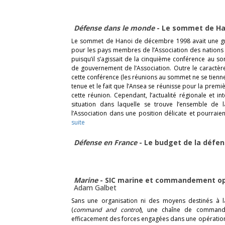
Défense dans le monde
- Le sommet de H
Le sommet de Hanoi de décembre 1998 avait une gr
pour les pays membres de l’Association des nations 
puisqu’il s’agissait de la cinquième conférence au s
de gouvernement de l’Association. Outre le caractèr
cette conférence (les réunions au sommet ne se tiennen
tenue et le fait que l’Ansea se réunisse pour la premi
cette réunion. Cependant, l’actualité régionale et i
situation dans laquelle se trouve l’ensemble d
l’Association dans une position délicate et pourrai
suite
Défense en France
- Le budget de la défe
Marine
- SIC marine et commandement opé
Adam Galbet
Sans une organisation ni des moyens destinés à la
(
command and control
), une chaîne de command
efficacement des forces engagées dans une opération