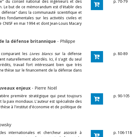
" du conseil national des ingénieurs et des
p. 70-79
an. Le but de ce mémorandum est d'établir des
e défense" dans la communauté scientifique et
es fondamentales sur les activités civiles et
le CNISF en mai 1994 et dont Jean-Louis Macary
de la défense britannique
-
Philippe
e comparant les
Livres blancs
sur la défense
p. 80-89
nt naturellement abordés. Ici, il s'agit du seul
its, travail fort intéressant bien que très
une thèse sur le financement de la défense dans
nouveaux enjeux
-
Pierre Noël
atière première stratégique qui peut toujours
p. 90-105
 la paix mondiaux. L'auteur est spécialiste des
thèse à l'institut d'économie et de politique de
owsky
des internationales et chercheur asosicé à
p. 106-118