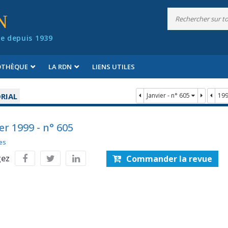
N
e depuis 1939
IOTHÈQUE
LA RDN
LIENS UTILES
RIAL
Janvier - n° 605
19
er 1999 - n° 605
es
gez
Commander la revue