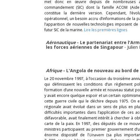
met donc en œuvre depuis de nombreuses an
commandement (SIC) dont la famille ACOM (Aid
constitue la dernière version. Cependant, l’év
opérationnel, un besoin accru d’informations de la pa
l’apparition de nouvelles technologies imposent de 
futur SIC de la marine.
Lire les premières lignes
Aéronautique
- Le partenariat entre l'Arm
les forces aériennes de Singapour
-
Julien
Afrique
- L'Angola de nouveau au bord de l
Le 20 novembre 1997, à l’occasion du troisième anni
qui définissaient les conditions d’un règlement pol
formation d’une nouvelle armée et nouveau statut pol
y avait encore quelque espoir et un certain optimisme
cette guerre civile qui le déchire depuis 1975. On es
régionale avait évolué dans un sens de plus en pl
difficultés importantes dans l’application de ces ac
défavorable, avait finalement intérêt à chercher à ob
carte de la paix. En 1997, des députés de ce mouv
ministres participaient au premier gouvernement d’un
énorme dispositif de l’
Unavem
(sa plus importan