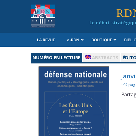
Panneau de gestion des cookies
RD
Le débat stratégiqu
LA REVUE
e
-RDN
BOUTIQUE
BIBL
Conditions générales de vente
NUMÉRO EN LECTURE
ABSTRACTS
ÉDITO
Janvi
192 pag
Parta