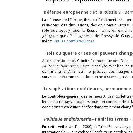
Défense européenne : et la Russie ?
-
Bern
La défense de l'Europe, thème décidément très pérocc
réflexions, des discussions, des opinions diverses.
rôle que peut y jouer la Russie : amie ou ennemie 
géographiques ? Le général de Bressy de Guast, f
inédit.
Lire les premières lignes
Trois ou quatre crises qui peuvent chan
Ancien président du Comité économique de l'Otan, 
La Planète balkanisée
, l'auteur analyse avec beaucoup
de millénaire. Ainsi qu'il le précise, des nuages s
survenues récemment et dont on ne discerne pas les
Les opérations extérieures, permanence 
Le contrôleur-général des armées André Collet tra
lequel notre pays a toujours joué – et continue de le fa
conditions d'exécution ont fondamentalement changé
Politique et diplomatie
- Punir les tyrans
-
En cette veille de l’an 2000, l’affaire Pinochet sy
internationale ? Tout d’abord, les faits. En octobre 