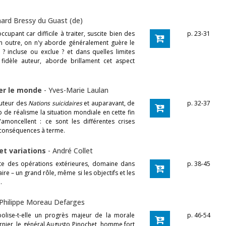
ard Bressy du Guast (de)
upant car difficile à traiter, suscite bien des
p. 23-31
 En outre, on n'y aborde généralement guère le
? incluse ou exclue ? et dans quelles limites
idèle auteur, aborde brillament cet aspect
ger le monde
-
Yves-Marie Laulan
auteur des
Nations suicidaires
et auparavant, de
p. 32-37
 de réalisme la situation mondiale en cette fin
'amoncellent : ce sont les différentes crises
 conséquences à terme.
et variations
-
André Collet
ite des opérations extérieures, domaine dans
p. 38-45
ire – un grand rôle, même si les objectifs et les
.
Philippe Moreau Defarges
mbolise-t-elle un progrès majeur de la morale
p. 46-54
dernier, le général Augusto Pinochet, homme fort