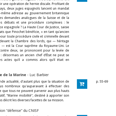
ir une opération de hernie discale. Profitant de
 pays, deux juges espagnols lancent un mandat
lui-même adresse au gouvernement britannique
 des demandes analogues de la Suisse et de la
des débats et une procédure complexes : le
tice espagnole ? La Haute Cour de Justice, saisie
rats que Pinochet bénéficie, « en tant qu’ancien
pour toute procédure civile et criminelle devant
ée devant la Chambre des lords, qui — héritage
ge — est la Cour suprême du Royaume-Uni. Le
 contre deux, se prononcent pour la levée de
e : désormais un ancien chef d’État ne peut se
 actes qu’il a commis alors qu’il était en
ue de la Marine
-
Luc Barbier
nde actualité, d'autant plus que la situation de
p. 55-69
plus nombreux qu'auparavant à effectuer des
rce que tous ne peuvent parvenir aux plus hauts
itif, "Marine mobilité", destiné à apporter son
s décrit les diverses facettes de sa mission.
on “défense” du CNISF