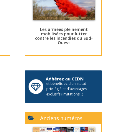
Les armées pleinement
mobilisées pour lutter
contre les incendies du Sud-
Ouest
Adhérez au CEDN
et bénéficiez d'un statut
privilégié et d'avantages
exclusifs (invitations...)
Anciens numéros