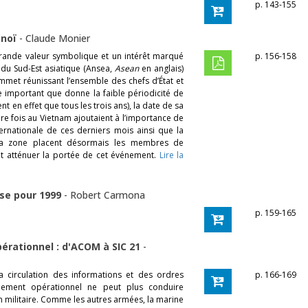
p. 143-155
anoï
-
Claude Monier
ande valeur symbolique et un intérêt marqué
p. 156-158
du Sud-Est asiatique (Ansea,
Asean
en anglais)
ommet réunissant l’ensemble des chefs d’État et
e important que donne la faible périodicité de
t en effet que tous les trois ans), la date de sa
ère fois au Vietnam ajoutaient à l’importance de
nternationale de ces derniers mois ainsi que la
e la zone placent désormais les membres de
ent atténuer la portée de cet événement.
Lire la
nse pour 1999
-
Robert Carmona
p. 159-165
rationnel : d'ACOM à SIC 21
-
 circulation des informations et des ordres
p. 166-169
ement opérationnel ne peut plus conduire
 militaire. Comme les autres armées, la marine