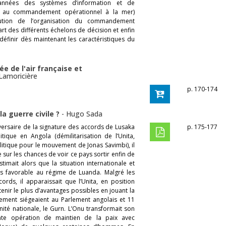
nées des systèmes d’information et de
e au commandement opérationnel à la mer)
olution de l’organisation du commandement
rt des différents échelons de décision et enfin
définir dès maintenant les caractéristiques du
ée de l'air française et
 Lamoricière
p. 170-174
a guerre civile ?
-
Hugo Sada
versaire de la signature des accords de Lusaka
p. 175-177
itique en Angola (démilitarisation de l’Unita,
itique pour le mouvement de Jonas Savimbi), il
 sur les chances de voir ce pays sortir enfin de
timait alors que la situation internationale et
us favorable au régime de Luanda. Malgré les
cords, il apparaissait que l’Unita, en position
tenir le plus d’avantages possibles en jouant la
ement siégeaient au Parlement angolais et 11
ité nationale, le Gurn. L’Onu transformait son
te opération de maintien de la paix avec