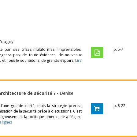
 Vougny
é par des crises multiformes, imprévisibles,
p. 5-7
rgnera pas, de toute évidence, de nouveaux
i, et nous le souhaitons, de grands espoirs.
Lire
architecture de sécurité ?
-
Denise
'une grande clarté, mais la stratégie précise
p. 8-22
isation de la sécurité prête à discussions. C'est
oigneusement la politique américaine à l'égard
s lignes