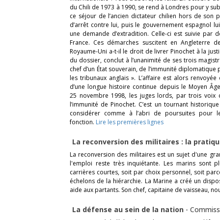
du Chili de 1973 à 1990, se rend à Londres pour y sub
ce séjour de l’ancien dictateur chilien hors de son
d’arrêt contre lui, puis le gouvernement espagnol 
une demande d’extradition. Celle-ci est suivie par
France. Ces démarches suscitent en Angleterre 
Royaume-Uni a-t-il le droit de livrer Pinochet à la jus
du dossier, conclut à l’unanimité de ses trois magist
chef d’un État souverain, de l’immunité diplomatique 
les tribunaux anglais ». L’affaire est alors renvoy
d’une longue histoire continue depuis le Moyen Â
25 novembre 1998, les juges lords, par trois voix
l’immunité de Pinochet. C’est un tournant historiqu
considérer comme à l’abri de poursuites pour les
fonction.
Lire les premières lignes
La reconversion des militaires : la pratiq
La reconversion des militaires est un sujet d'une gra
l'emploi reste très inquiétante. Les marins sont 
carrières courtes, soit par choix personnel, soit pa
échelons de la hiérarchie. La Marine a créé un dispos
aide aux partants. Son chef, capitaine de vaisseau, nou
La défense au sein de la nation
-
Commissi