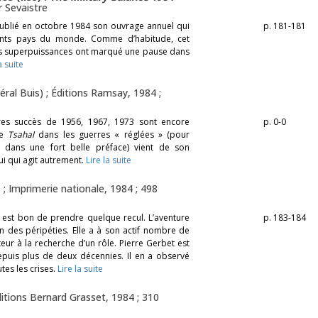
r Sevaistre
publié en octobre 1984 son ouvrage annuel qui
p. 181-181
érents pays du monde. Comme d’habitude, cet
, les superpuissances ont marqué une pause dans
a suite
éral Buis) ; Éditions Ramsay, 1984 ;
ires succès de 1956, 1967, 1973 sont encore
p. 0-0
de
Tsahal
dans les guerres « réglées » (pour
s dans une fort belle préface) vient de son
ui qui agit autrement.
Lire la suite
; Imprimerie nationale, 1984 ; 498
l est bon de prendre quelque recul. L’aventure
p. 183-184
n des péripéties. Elle a à son actif nombre de
cteur à la recherche d’un rôle. Pierre Gerbet est
epuis plus de deux décennies. Il en a observé
tes les crises.
Lire la suite
ditions Bernard Grasset, 1984 ; 310