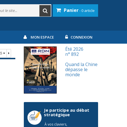
Panier
- 0 article
MON ESPACE
CONNEXION
Été 2026
85
n° 892
Quand la Chine
dépasse le
monde
Je participe au débat
stratégique
À vos claviers,