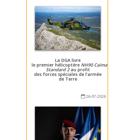
La DGA livre
le premier hélicoptère
NH90 Caïman
Standard 2
au profit
des forces spéciales de l’armée
de Terre
26-07-2026