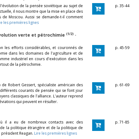
 l'évolution de la pensée soviétique au sujet de
p. 35-44
ctuelle, il nous montre que la mise en place des
ns de Moscou. Aussi se demande-t-il comment
re les premières lignes
(1/2)
évolution verte et pétrochimie
-
ion les efforts considérables, et couronnés de
p. 45-59
omie dans les domaines de l'agriculture et de
amme industriel en cours d'exécution dans les
urtout de la pétrochimie.
.) de Robert Gessert, spécialiste américain des
p. 61-69
différents courants de pensée qui se font jour
ens classiques de l'alliance. L'auteur reprend
viations qui peuvent en résulter.
s où il a eu de nombreux contacts avec des
p. 71-85
de la politique étrangère et de la politique de
u président Reagan.
Lire les premières lignes