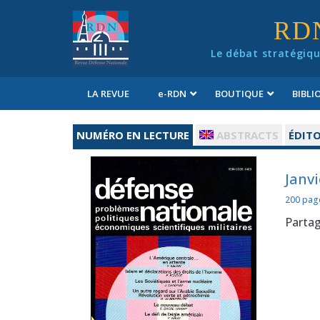
Panneau de gestion des cookies
RD
Le débat stratégiqu
LA REVUE
e
-RDN
BOUTIQUE
BIBL
Conditions générales de vente
NUMÉRO EN LECTURE
ABSTRACTS
ÉDITO
Janvi
200 pag
Parta