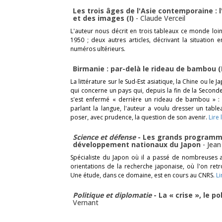
Les trois âges de l'Asie contemporaine : l
et des images (I)
-
Claude Verceil
L'auteur nous décrit en trois tableaux ce monde loin
1950 ; deux autres articles, décrivant la situation
numéros ultérieurs.
Birmanie : par-delà le rideau de bambou (
La littérature sur le Sud-Est asiatique, la Chine ou l
qui concerne un pays qui, depuis la fin de la Second
s'est enfermé « derrière un rideau de bambou » : 
parlant la langue, l'auteur a voulu dresser un tabl
poser, avec prudence, la question de son avenir.
Lire
Science et défense
- Les grands programm
développement nationaux du Japon
-
Jean
Spécialiste du Japon où il a passé de nombreuses a
orientations de la recherche japonaise, où l'on retr
Une étude, dans ce domaine, est en cours au CNRS.
Li
Politique et diplomatie
- La « crise », le po
Vernant