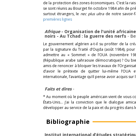
de la protection des zones économiques. C’est la rai
se sont réunis au Bourget fin octobre 1984 afin de pré
surtout étrangers, le
nec plus ultra
de notre savoir-f
premières lignes
Afrique
- Organisation de l'unité africaine
noirs - Au Tchad : la guerre des nerfs
-
Be
Le gouvernement algérien a-t-il su profiter de la cré
par la signature du Traité d’Oujda (août 1984), pou
admettre au « Sommet » de l’OUA (novembre 198
(République arabe sahraouie démocratique) ? Ou bien, 
amis de renoncer à bloquer les travaux de l’Organisat
d’avoir le prétexte de quitter lui-même l’OUA e
internationale, l’avantage qu’il pense avoir acquis sur l
Faits et dires
-
* Au moment où le peuple américain vient de vous c
États-Unis… j’ai la conviction que le dialogue ami
développer au service de la paix et du progrès dans
Bibliographie
Institut international d’études stratégique