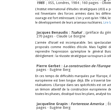
1985
; IISS, Londres, 1984 ; 160 pages -
Olivie
L’Institut international d’études stratégiques (
IISS
) a 
est l’inventaire des forces armées dans les diff
ouvrage est fort intéressant. L’on y voit qu’en 1984
le développement de leurs arsenaux nucléaires.
Lire l
Jacques Benaudis :
Tsahal
; (préface du gén
270 pages -
Claude Le Borgne
L’armée d’Israël est incomparable. Ses spectacula
proposés comme modèles d’école. Mais l’agilité 
reprendre l’expression qu’emploie le général Bui
dérèglement : la réussite stratégique va toujours à cel
Pierre Gerbet :
La construction de l’Europe
pages -
Eugène Berg
En ces temps de difficultés marquées par l’Europe, i
européenne est bien longue déjà. Elle a traversé bie
réalisations. L’Europe dans ses spécificités est cet a
un témoin attentif de la construction européenne d
toutes les phases, disséqué tous les plans, analysé tou
Jacqueline Grapin :
Forteresse America
; É
pages -
Eugène Berg