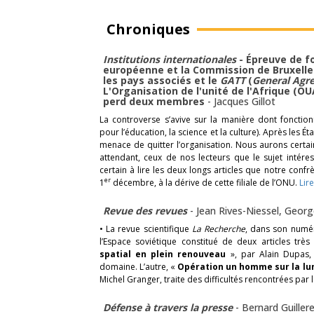
Chroniques
Institutions internationales
- Épreuve de f
européenne et la Commission de Bruxelles
les pays associés et le
GATT
(
General Agre
L'Organisation de l'unité de l'Afrique (OU
perd deux membres
-
Jacques Gillot
La controverse s’avive sur la manière dont fonction
pour l’éducation, la science et la culture). Après les É
menace de quitter l’organisation. Nous aurons certain
attendant, ceux de nos lecteurs que le sujet intére
certain à lire les deux longs articles que notre confr
er
1
décembre, à la dérive de cette filiale de l’ONU.
Lir
Revue des revues
-
Jean Rives-Niessel
,
Georg
• La revue scientifique
La Recherche
, dans son numé
l’Espace soviétique constitué de deux articles très 
spatial en plein renouveau
», par Alain Dupas, 
domaine. L’autre, «
Opération un homme sur la lun
Michel Granger, traite des difficultés rencontrées par 
Défense à travers la presse
-
Bernard Guiller