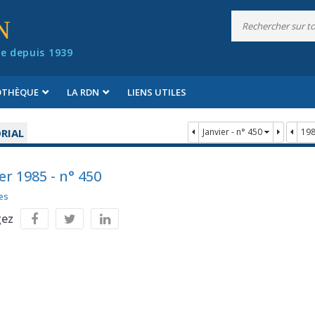
N
e depuis 1939
IOTHÈQUE
LA RDN
LIENS UTILES
RIAL
Janvier - n° 450
19
er 1985 - n° 450
es
gez