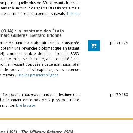
son pour laquelle plus de 80 exposants français
senter à un public de spécialistes français mais
aire en matière d’équipements navals.
Lire les
 (OUA) : la lassitude des États
rnard Guillerez
,
Bernard Brionne
ation de l’union « arabo-africaine », consacrée
p. 171-178
r obtenir une revanche diplomatique en faisant
4), comme membre de plein droit, la RASD
le Maroc, avec habileté, a-t-il conseillé à ses
ion, en restant opposés à cette admission, afin
t de pouvoir ainsi exploiter, sans retenue
e terrain ?
Lire les premières lignes
onfier pour un nouveau mandat la destinée des
p. 179-180
cal et confiant entre nos deux pays pourra se
 le monde.
Lire la suite
s (IISS) :
The Military Balance 1984-