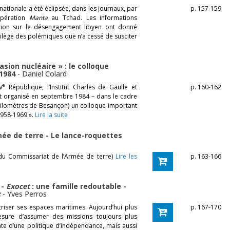
ationale a été éclipsée, dans les journaux, par
p. 157-159
opération
Manta
au Tchad. Les informations
pinion sur le désengagement libyen ont donné
rilège des polémiques que n’a cessé de susciter
asion nucléaire » : le colloque
 1984
-
Daniel Colard
e
V
République, l’Institut Charles de Gaulle et
p. 160-162
ont organisé en septembre 1984 – dans le cadre
5 kilomètres de Besançon) un colloque important
 1958-1969 ».
Lire la suite
ée de terre - Le lance-roquettes
e du Commissariat de l’Armée de terre)
Lire les
p. 163-166
 -
Exocet
: une famille redoutable -
c
-
Yves Perros
triser ses espaces maritimes. Aujourd’hui plus
p. 167-170
sure d’assumer des missions toujours plus
nte d’une politique d’indépendance, mais aussi