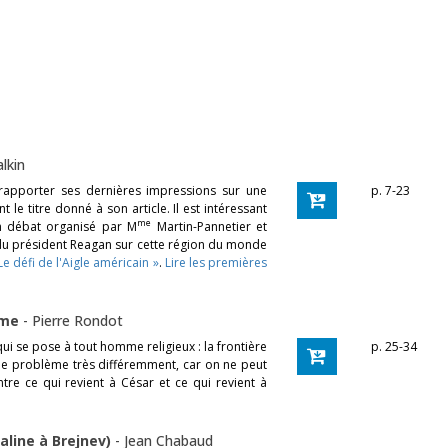
lkin
 rapporter ses dernières impressions sur une
p. 7-23
t le titre donné à son article. Il est intéressant
me
un débat organisé par M
Martin-Pannetier et
e du président Reagan sur cette région du monde
Le défi de l'Aigle américain »
.
Lire les premières
omme
-
Pierre Rondot
i se pose à tout homme religieux : la frontière
p. 25-34
se le problème très différemment, car on ne peut
ntre ce qui revient à César et ce qui revient à
taline à Brejnev)
-
Jean Chabaud