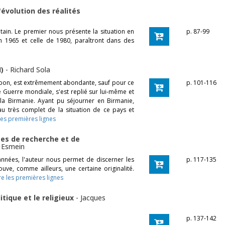
'évolution des réalités
tain. Le premier nous présente la situation en
p. 87-99
 en 1965 et celle de 1980, paraîtront dans des
I)
-
Richard Sola
e Japon, est extrêmement abondante, sauf pour ce
p. 101-116
e Guerre mondiale, s'est replié sur lui-même et
la Birmanie. Ayant pu séjourner en Birmanie,
eau très complet de la situation de ce pays et
 les premières lignes
es de recherche et de
 Esmein
nnées, l'auteur nous permet de discerner les
p. 117-135
ouve, comme ailleurs, une certaine originalité.
re les premières lignes
litique et le religieux
-
Jacques
p. 137-142