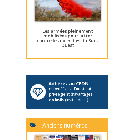
Les armées pleinement
mobilisées pour lutter
contre les incendies du Sud-
Ouest
Adhérez au CEDN
et bénéficiez d'un statut
privilégié et d'avantages
exclusifs (invitations...)
Anciens numéros