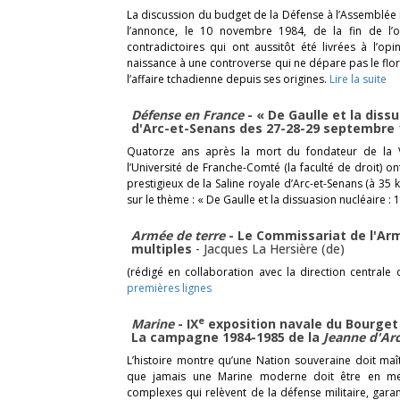
La discussion du budget de la Défense à l’Assemblée n
l’annonce, le 10 novembre 1984, de la fin de l’
contradictoires qui ont aussitôt été livrées à l’o
naissance à une controverse qui ne dépare pas le flo
l’affaire tchadienne depuis ses origines.
Lire la suite
Défense en France
- « De Gaulle et la dissu
d'Arc-et-Senans des 27-28-29 septembre
Quatorze ans après la mort du fondateur de la 
l’Université de Franche-Comté (la faculté de droit) 
prestigieux de la Saline royale d’Arc-et-Senans (à 3
sur le thème : « De Gaulle et la dissuasion nucléaire :
Armée de terre
- Le Commissariat de l'Arm
multiples
-
Jacques La Hersière (de)
(rédigé en collaboration avec la direction central
premières lignes
e
Marine
- IX
exposition navale du Bourget
La campagne 1984-1985 de la
Jeanne d'Ar
L’histoire montre qu’une Nation souveraine doit maî
que jamais une Marine moderne doit être en me
complexes qui relèvent de la défense militaire, gara