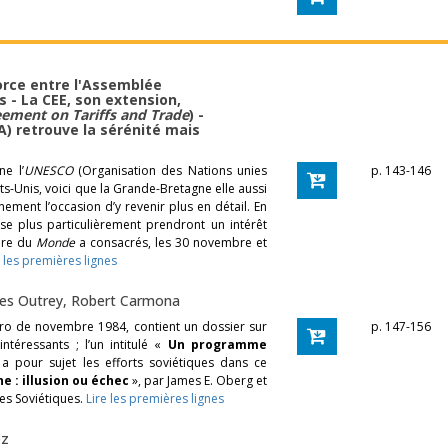
orce entre l'Assemblée
 - La CEE, son extension,
ement on Tariffs and Trade
) -
A) retrouve la sérénité mais
ne l’
UNESCO
(Organisation des Nations unies
p. 143-146
tats-Unis, voici que la Grande-Bretagne elle aussi
ement l’occasion d’y revenir plus en détail. En
sse plus particulièrement prendront un intérêt
ère du
Monde
a consacrés, les 30 novembre et
e les premières lignes
es Outrey
,
Robert Carmona
ro de novembre 1984, contient un dossier sur
p. 147-156
intéressants ; l’un intitulé «
Un programme
a pour sujet les efforts soviétiques dans ce
e : illusion ou échec
», par James E. Oberg et
les Soviétiques.
Lire les premières lignes
ez