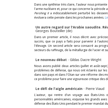
Dans une synthèse très claire, l'auteur nous présente
l'arme nucléaire et, pour ce qui concerne la période a
Pershing II
a indiscutablement perturbé les dessei
évoluera cette pensée dans les prochaines années.
Li
Un autre regard sur l'Arabie saoudite. R
Georges Bouteiller (de)
Dans un premier article, il nous décrit avec précis
succès, que ce pays a faits pour parvenir à l'auton
l'élevage. Un second article sera consacré au progr
secteurs du raffinage, de la métallurgie de l'acier et s
Le nouveau débat
-
Gildas Dacre-Wright
Nous avons publié deux articles (juillet et août-sept
problèmes de défense, qui nous ont éclairés sur les 
dans son pays et dans l'Otan sur une réforme des moy
ce problème pour faire une vigoureuse critique des dé
Le défi de l'aigle américain
-
Pierre Viaud
L'auteur, qui rentre d'un voyage aux États-Uni
personnalités américaines, esquisse les grands axes 
défense des États-Unis pendant le premier mandat d