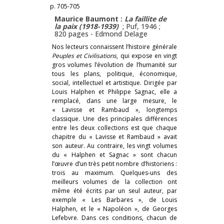
p. 705-705
Maurice Baumont :
La faillite de
la paix (1918-1939)
; Puf, 1946 ;
820 pages -
Edmond Delage
Nos lecteurs connaissent l’histoire générale
Peuples et Civilisations
, qui expose en vingt
gros volumes l’évolution de l’humanité sur
tous les plans, politique, économique,
social, intellectuel et artistique. Dirigée par
Louis Halphen et Philippe Sagnac, elle a
remplacé, dans une large mesure, le
« Lavisse et Rambaud », longtemps
classique. Une des principales différences
entre les deux collections est que chaque
chapitre du « Lavisse et Rambaud » avait
son auteur. Au contraire, les vingt volumes
du « Halphen et Sagnac » sont chacun
l’œuvre d’un très petit nombre d’historiens :
trois au maximum. Quelques-uns des
meilleurs volumes de la collection ont
même été écrits par un seul auteur, par
exemple « Les Barbares », de Louis
Halphen, et le « Napoléon », de Georges
Lefebvre. Dans ces conditions, chacun de