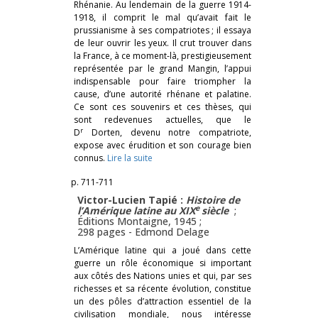
Rhénanie. Au lendemain de la guerre 1914-
1918, il comprit le mal qu’avait fait le
prussianisme à ses compatriotes ; il essaya
de leur ouvrir les yeux. Il crut trouver dans
la France, à ce moment-là, prestigieusement
représentée par le grand Mangin, l’appui
indispensable pour faire triompher la
cause, d’une autorité rhénane et palatine.
Ce sont ces souvenirs et ces thèses, qui
sont redevenues actuelles, que le
r
D
Dorten, devenu notre compatriote,
expose avec érudition et son courage bien
connus.
Lire la suite
p. 711-711
Victor-Lucien Tapié :
Histoire de
e
l’Amérique latine au XIX
siècle
;
Éditions Montaigne, 1945 ;
298 pages -
Edmond Delage
L’Amérique latine qui a joué dans cette
guerre un rôle économique si important
aux côtés des Nations unies et qui, par ses
richesses et sa récente évolution, constitue
un des pôles d’attraction essentiel de la
civilisation mondiale, nous intéresse