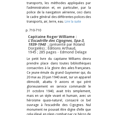
transports, les méthodes appliquées par
l’administration et, en particulier, par la
police de la navigation aérienne, ceci dans
le cadre général des différentes polices des
transports, air, terre, eau.
Lire la suite
p. 710-710
Capitaine Roger Williame :
L’Escadrille des Cigognes, Spa-3,
1939-1940
; (présenté par Roland
Dorgelès) ; Éditions Arthaud,
1945 ; 285 pages -
Edmond Delage
Le petit livre du capitaine Williams devra
prendre place dans toutes bibliothèques
consacrées à la gloire des ailes françaises.
Ce jeune émule du grand Guynemer qui, du
20 mai au 20 juin 1940 avait, sur un appareil
démodé, abattu 9 avions et qui périt
glorieusement en service commandé le
31 octobre 1940, avait très simplement,
mais en un style vivant et humain, avec un
héroïsme quasi-naturel, consacré ce bel
ouvrage à l’escadrille des Cigognes. Nul
monument ne pouvait être digne d’elle que
celui élevé en plein combat par ce héros de