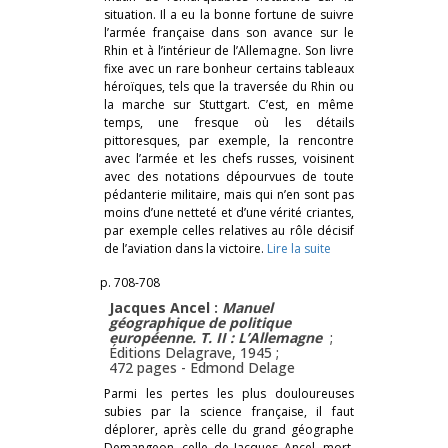
situation. Il a eu la bonne fortune de suivre
l’armée française dans son avance sur le
Rhin et à l’intérieur de l’Allemagne. Son livre
fixe avec un rare bonheur certains tableaux
héroïques, tels que la traversée du Rhin ou
la marche sur Stuttgart. C’est, en même
temps, une fresque où les détails
pittoresques, par exemple, la rencontre
avec l’armée et les chefs russes, voisinent
avec des notations dépourvues de toute
pédanterie militaire, mais qui n’en sont pas
moins d’une netteté et d’une vérité criantes,
par exemple celles relatives au rôle décisif
de l’aviation dans la victoire.
Lire la suite
p. 708-708
Jacques Ancel :
Manuel
géographique de politique
européenne. T. II : L’Allemagne
;
Éditions Delagrave, 1945 ;
472 pages -
Edmond Delage
Parmi les pertes les plus douloureuses
subies par la science française, il faut
déplorer, après celle du grand géographe
Demangeon, celle de Jacques Ancel, mort,