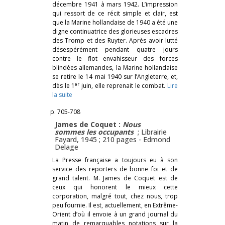
décembre 1941 à mars 1942. L’impression
qui ressort de ce récit simple et clair, est
que la Marine hollandaise de 1940 a été une
digne continuatrice des glorieuses escadres
des Tromp et des Ruyter. Après avoir lutté
désespérément pendant quatre jours
contre le flot envahisseur des forces
blindées allemandes, la Marine hollandaise
se retire le 14 mai 1940 sur l’Angleterre, et,
er
dès le 1
juin, elle reprenait le combat.
Lire
la suite
p. 705-708
James de Coquet :
Nous
sommes les occupants
; Librairie
Fayard, 1945 ; 210 pages -
Edmond
Delage
La Presse française a toujours eu à son
service des reporters de bonne foi et de
grand talent. M. James de Coquet est de
ceux qui honorent le mieux cette
corporation, malgré tout, chez nous, trop
peu fournie. Il est, actuellement, en Extrême-
Orient d’où il envoie à un grand journal du
matin de remarquables notations sur la