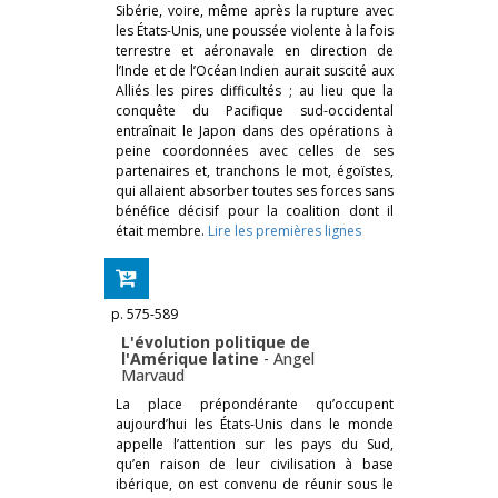
Sibérie, voire, même après la rupture avec
les États-Unis, une poussée violente à la fois
terrestre et aéronavale en direction de
l’Inde et de l’Océan Indien aurait suscité aux
Alliés les pires difficultés ; au lieu que la
conquête du Pacifique sud-occidental
entraînait le Japon dans des opérations à
peine coordonnées avec celles de ses
partenaires et, tranchons le mot, égoïstes,
qui allaient absorber toutes ses forces sans
bénéfice décisif pour la coalition dont il
était membre.
Lire les premières lignes
p. 575-589
L'évolution politique de
l'Amérique latine
-
Angel
Marvaud
La place prépondérante qu’occupent
aujourd’hui les États-Unis dans le monde
appelle l’attention sur les pays du Sud,
qu’en raison de leur civilisation à base
ibérique, on est convenu de réunir sous le