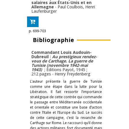
salaires aux États-Unis et en
Allemagne
-
Paul Coulbois
,
Henri
Laufenburger
p. 699-703
Bibliographie
Commandant Louis Audouin-
Dubreuil :
Au prestigieux rendez-
vous de Carthage. La guerre de
Tunisie (novembre 1942-mai
1943)
; Éditions Payot, 1945 ;
212 pages -
Henry Freydenberg
L’auteur présente la guerre de Tunisie
comme une étape dans la lutte pour la
Libération. Il fait ressortir l’importance
stratégique de cette contrée qui commande
le passage entre Méditerranée occidentale
et orientale et constitue une base d’action
contre l’Italie et l’Europe du Sud. Le succès
de cette campagne, c’est la revanche de
Carthage sur Rome. Le raccourci qu’il donne
des actions militaires, fort documenté mais