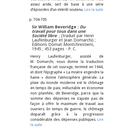
assez aride, sert de base à une série
d’épisodes d’un intérêt soutenu.
Lire la suite
p. 704-705
Sir William Beveridge :
Du
travail pour tous dans une
Société libre
; (traduit par Henri
Laufenburger et Jean Domarchi) ;
Éditions Domat-Montchrestiem,
1945 ; 453 pages -
P. C.
Henry Laufenburger, assisté de
M. Domarchi, nous donne la traduction
française de cet ouvrage, terminé en 1944,
et dont l’épigraphe « La misère engendre la
haine » donne l’atmosphère générale. La
plaie du monde moderne est le chômage
en temps de paix, inéluctable en économie
non planifiée, dit Beveridge, parce que la
somme des dépenses ne s’ajuste pas de
façon à offrir le maximum de travail aux
ouvriers. En temps de guerre, le chômage
disparaît grâce à la progression
considérable des dépenses publiques.
Lire
la suite