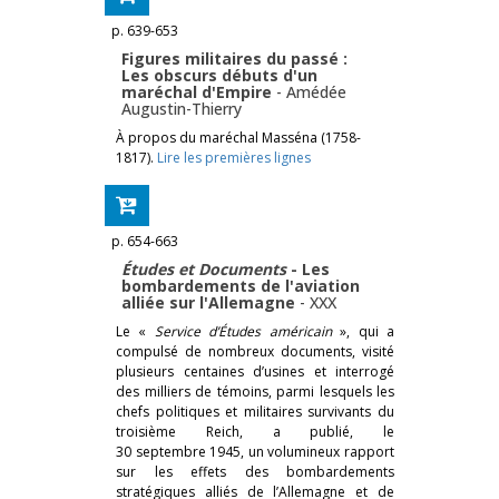
p. 639-653
Figures militaires du passé :
Les obscurs débuts d'un
maréchal d'Empire
-
Amédée
Augustin-Thierry
À propos du maréchal Masséna (1758-
1817).
Lire les premières lignes
p. 654-663
Études et Documents
- Les
bombardements de l'aviation
alliée sur l'Allemagne
-
XXX
Le «
Service d’Études américain
», qui a
compulsé de nombreux documents, visité
plusieurs centaines d’usines et interrogé
des milliers de témoins, parmi lesquels les
chefs politiques et militaires survivants du
troisième Reich, a publié, le
30 septembre 1945, un volumineux rapport
sur les effets des bombardements
stratégiques alliés de l’Allemagne et de