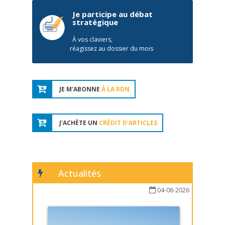
Je participe au débat
stratégique
À vos claviers,
réagissez au dossier du mois
JE M'ABONNE
À LA RDN
J'ACHÈTE UN
CRÉDIT D'ARTICLES
Actualités
04-08-2026