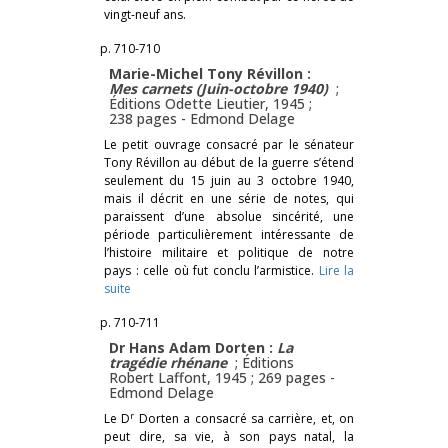
vingt-neuf ans.
p. 710-710
Marie-Michel Tony Révillon :
Mes carnets (Juin-octobre 1940)
;
Éditions Odette Lieutier, 1945 ;
238 pages -
Edmond Delage
Le petit ouvrage consacré par le sénateur
Tony Révillon au début de la guerre s’étend
seulement du 15 juin au 3 octobre 1940,
mais il décrit en une série de notes, qui
paraissent d’une absolue sincérité, une
période particulièrement intéressante de
l’histoire militaire et politique de notre
pays : celle où fut conclu l’armistice.
Lire la
suite
p. 710-711
Dr Hans Adam Dorten :
La
tragédie rhénane
; Éditions
Robert Laffont, 1945 ; 269 pages -
Edmond Delage
r
Le D
Dorten a consacré sa carrière, et, on
peut dire, sa vie, à son pays natal, la