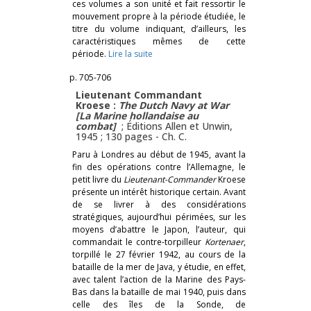
ces volumes a son unité et fait ressortir le
mouvement propre à la période étudiée, le
titre du volume indiquant, d’ailleurs, les
caractéristiques mêmes de cette
période.
Lire la suite
p. 705-706
Lieutenant Commandant
Kroese :
The Dutch Navy at War
[La Marine hollandaise au
combat]
; Éditions Allen et Unwin,
1945 ; 130 pages -
Ch. C.
Paru à Londres au début de 1945, avant la
fin des opérations contre l’Allemagne, le
petit livre du
Lieutenant-Commander
Kroese
présente un intérêt historique certain. Avant
de se livrer à des considérations
stratégiques, aujourd’hui périmées, sur les
moyens d’abattre le Japon, l’auteur, qui
commandait le contre-torpilleur
Kortenaer
,
torpillé le 27 février 1942, au cours de la
bataille de la mer de Java, y étudie, en effet,
avec talent l’action de la Marine des Pays-
Bas dans la bataille de mai 1940, puis dans
celle des îles de la Sonde, de