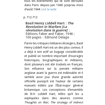
tous les événements qui se sont déroulés
dans Paris depuis juin 1940 jusqu’au mois
d’août 1944.
Lire la suite
p. 712-712
Basil Henry Liddell Hart :
The
Revolution in Warfare [La
révolution dans la guerre]
;
Éditions Faber and Faber, 1946 ;
100 pages -
Edmond Delage
Parmi les critiques militaires étrangers, Basil
Henry Liddell Hart est un des plus connus. Il
a déjà à son actif un bagage considérable
et publié un nombre important d’ouvrages
historiques, biographiques et militaires,
dont plusieurs ont été traduits en français.
Son influence sur la pensée militaire
anglaise avant la guerre est indéniable et il
semble avoir joui d’une grande autorité
officielle puisqu’il est l’auteur de certains
manuels édités par l’État-major général
britannique. Les conceptions d’ensemble
de B.H. Liddell Hart, telles qu’il les a
expliquées dans des œuvres comme
Thoughts on War
,
The strategy of indirect