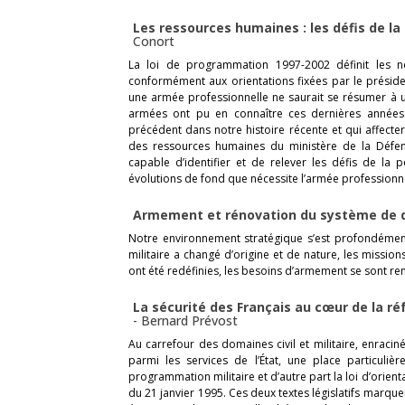
Les ressources humaines : les défis de la
Conort
La loi de programmation 1997-2002 définit les n
conformément aux orientations fixées par le présid
une armée professionnelle ne saurait se résumer à 
armées ont pu en connaître ces dernières années. I
précédent dans notre histoire récente et qui affect
des ressources humaines du ministère de la Défen
capable d’identifier et de relever les défis de la 
évolutions de fond que nécessite l’armée professionn
Armement et rénovation du système de
Notre environnement stratégique s’est profondéme
militaire a changé d’origine et de nature, les missio
ont été redéfinies, les besoins d’armement se sont ren
La sécurité des Français au cœur de la r
-
Bernard Prévost
Au carrefour des domaines civil et militaire, enracin
parmi les services de l’État, une place particuliè
programmation militaire et d’autre part la loi d’orien
du 21 janvier 1995. Ces deux textes législatifs marquen