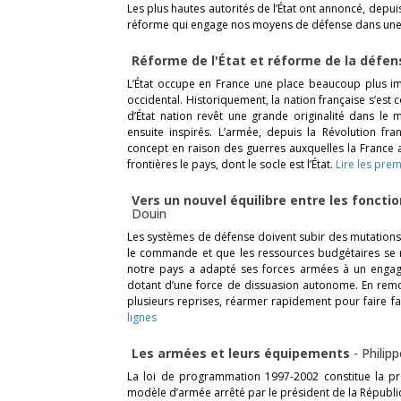
Les plus hautes autorités de l’État ont annoncé, depui
réforme qui engage nos moyens de défense dans une 
Réforme de l'État et réforme de la défe
L’État occupe en France une place beaucoup plus i
occidental. Historiquement, la nation française s’est c
d’État nation revêt une grande originalité dans l
ensuite inspirés. L’armée, depuis la Révolution f
concept en raison des guerres auxquelles la France 
frontières le pays, dont le socle est l’État.
Lire les prem
Vers un nouvel équilibre entre les foncti
Douin
Les systèmes de défense doivent subir des mutations
le commande et que les ressources budgétaires se réd
notre pays a adapté ses forces armées à un engag
dotant d’une force de dissuasion autonome. En remonta
plusieurs reprises, réarmer rapidement pour faire 
lignes
Les armées et leurs équipements
-
Philip
La loi de programmation 1997-2002 constitue la pre
modèle d’armée arrêté par le président de la Républ