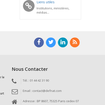
Liens utiles
Institutions, ministères,
médias...
Nous Contacter
r le
Tél. : 01 44 42 31 90
Email : contact@defnat.com
ourt
Adresse : BP 8607, 75325 Paris cedex 07