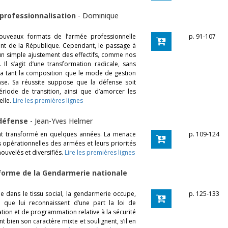
 professionnalisation
-
Dominique
ouveaux formats de l’armée professionnelle
p. 91-107
ent de la République. Cependant, le passage à
un simple ajustement des effectifs, comme nos
l s’agit d’une transformation radicale, sans
era tant la composition que le mode de gestion
se. Sa réussite suppose que la défense soit
période de transition, ainsi que d’amorcer les
elle.
Lire les premières lignes
 défense
-
Jean-Yves Helmer
nt transformé en quelques années. La menace
p. 109-124
ns opérationnelles des armées et leurs priorités
ouvelés et diversifiés.
Lire les premières lignes
éforme de la Gendarmerie nationale
ée dans le tissu social, la gendarmerie occupe,
p. 125-133
re que lui reconnaissent d’une part la loi de
tation et de programmation relative à la sécurité
t bien son caractère mixte et soulignent, s’il en