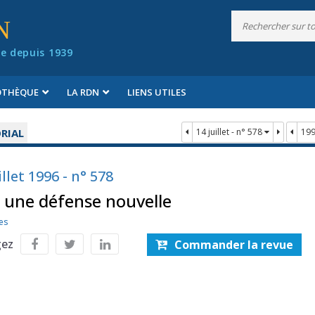
N
e depuis 1939
IOTHÈQUE
LA RDN
LIENS UTILES
RIAL
14 juillet - n° 578
19
illet 1996 - n° 578
 une défense nouvelle
es
gez
Commander la revue