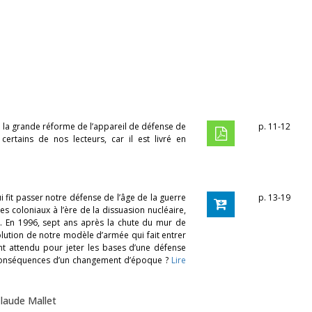
 la grande réforme de l’appareil de défense de
p. 11-12
certains de nos lecteurs, car il est livré en
i fit passer notre défense de l’âge de la guerre
p. 13-19
s coloniaux à l’ère de la dissuasion nucléaire,
. En 1996, sept ans après la chute du mur de
olution de notre modèle d’armée qui fait entrer
nt attendu pour jeter les bases d’une défense
s conséquences d’un changement d’époque ?
Lire
laude Mallet