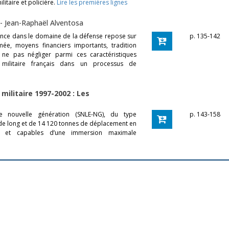
litaire et policière.
Lire les premières lignes
-
Jean-Raphaël Alventosa
ance dans le domaine de la défense repose sur
p. 135-142
rmée, moyens financiers importants, tradition
de ne pas négliger parmi ces caractéristiques
rt militaire français dans un processus de
ilitaire 1997-2002 : Les
de nouvelle génération (SNLE-NG), du type
p. 143-158
de long et de 14 120 tonnes de déplacement en
es et capables d’une immersion maximale