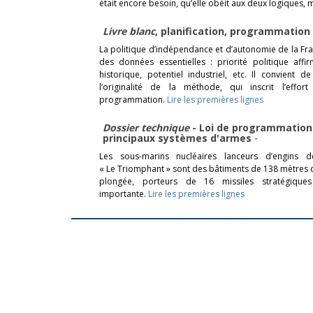
était encore besoin, qu’elle obéit aux deux logiques, mi
Livre blanc
, planification, programmation
La politique d’indépendance et d’autonomie de la Fr
des données essentielles : priorité politique affi
historique, potentiel industriel, etc. Il convient 
l’originalité de la méthode, qui inscrit l’effo
programmation.
Lire les premières lignes
Dossier technique
- Loi de programmation m
principaux systèmes d'armes
-
Les sous-marins nucléaires lanceurs d’engins 
« Le Triomphant » sont des bâtiments de 138 mètres 
plongée, porteurs de 16 missiles stratégiqu
importante.
Lire les premières lignes