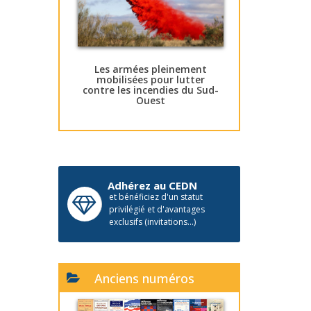
Les armées pleinement
mobilisées pour lutter
contre les incendies du Sud-
Ouest
Adhérez au CEDN
et bénéficiez d'un statut
privilégié et d'avantages
exclusifs (invitations...)
Anciens numéros