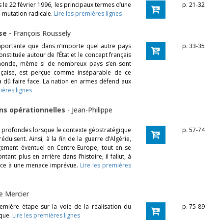
s le 22 février 1996, les principaux termes d’une
p. 21-32
mutation radicale.
Lire les premières lignes
nse
-
François Roussely
mportante que dans n’importe quel autre pays
p. 33-35
onstituée autour de l’État et le concept français
e monde, même si de nombreux pays s’en sont
rançaise, est perçue comme inséparable de ce
a dû faire face. La nation en armes défend aux
ières lignes
ons opérationnelles
-
Jean-Philippe
 profondes lorsque le contexte géostratégique
p. 57-74
uisent. Ainsi, à la fin de la guerre d’Algérie,
ement éventuel en Centre-Europe, tout en se
nt plus en arrière dans l’histoire, il fallut, à
face à une menace imprévue.
Lire les premières
pe Mercier
mière étape sur la voie de la réalisation du
p. 75-89
ique.
Lire les premières lignes