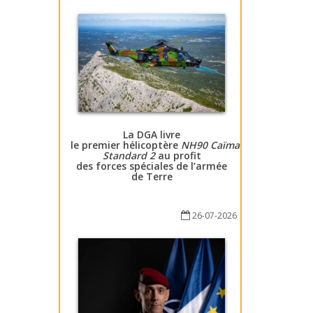
La DGA livre
le premier hélicoptère
NH90 Caïman
Standard 2
au profit
des forces spéciales de l’armée
de Terre
26-07-2026