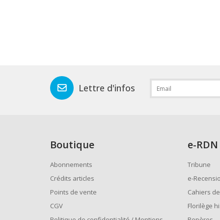
Lettre d'infos
Boutique
e
-RDN
Abonnements
Tribune
Crédits articles
e-Recensi
Points de vente
Cahiers de
CGV
Florilège h
Politique de confidentialité / Mentions
Repères