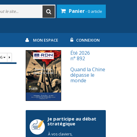
Panier
- 0 article
MON ESPACE
CONNEXION
Été 2026
96
n° 892
Quand la Chine
dépasse le
monde
Je participe au débat
stratégique
À vos claviers,