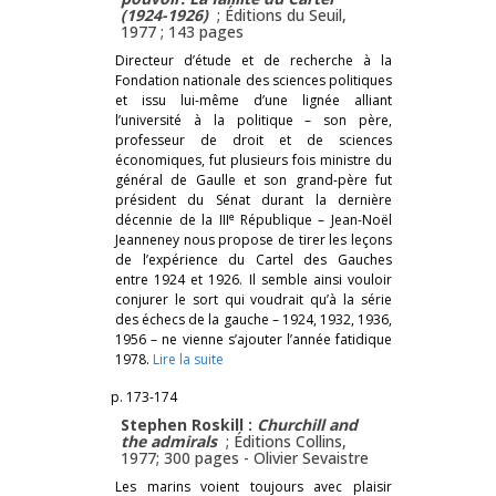
(1924-1926)
; Éditions du Seuil,
1977 ; 143 pages
Directeur d’étude et de recherche à la
Fondation nationale des sciences politiques
et issu lui-même d’une lignée alliant
l’université à la politique – son père,
professeur de droit et de sciences
économiques, fut plusieurs fois ministre du
général de Gaulle et son grand-père fut
président du Sénat durant la dernière
e
décennie de la III
République – Jean-Noël
Jeanneney nous propose de tirer les leçons
de l’expérience du Cartel des Gauches
entre 1924 et 1926. Il semble ainsi vouloir
conjurer le sort qui voudrait qu’à la série
des échecs de la gauche – 1924, 1932, 1936,
1956 – ne vienne s’ajouter l’année fatidique
1978.
Lire la suite
p. 173-174
Stephen Roskill :
Churchill and
the admirals
; Éditions Collins,
1977; 300 pages -
Olivier Sevaistre
Les marins voient toujours avec plaisir