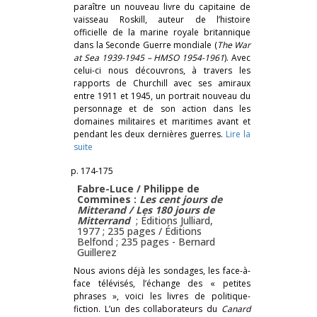
paraître un nouveau livre du capitaine de
vaisseau Roskill, auteur de l’histoire
officielle de la marine royale britannique
dans la Seconde Guerre mondiale (
The War
at Sea 1939-1945 – HMSO 1954-1961
). Avec
celui-ci nous découvrons, à travers les
rapports de Churchill avec ses amiraux
entre 1911 et 1945, un portrait nouveau du
personnage et de son action dans les
domaines militaires et maritimes avant et
pendant les deux dernières guerres.
Lire la
suite
p. 174-175
Fabre-Luce / Philippe de
Commines :
Les cent jours de
Mitterand
/
Les 180 jours de
Mitterrand
; Éditions Julliard,
1977 ; 235 pages / Éditions
Belfond ; 235 pages -
Bernard
Guillerez
Nous avions déjà les sondages, les face-à-
face télévisés, l’échange des « petites
phrases », voici les livres de politique-
fiction. L’un des collaborateurs du
Canard