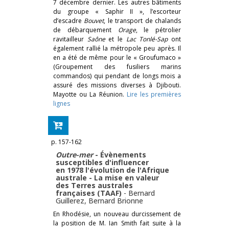
7 décembre dernier. Les autres bâtiments
du groupe « Saphir II », l’escorteur
d’escadre
Bouvet
, le transport de chalands
de débarquement
Orage
, le pétrolier
ravitailleur
Saône
et le
Lac Tonlé-Sap
ont
également rallié la métropole peu après. Il
en a été de même pour le « Groufumaco »
(Groupement des fusiliers marins
commandos) qui pendant de longs mois a
assuré des missions diverses à Djibouti.
Mayotte ou La Réunion.
Lire les premières
lignes
p. 157-162
Outre-mer
- Évènements
susceptibles d'influencer
en 1978 l'évolution de l'Afrique
australe - La mise en valeur
des Terres australes
françaises (TAAF)
-
Bernard
Guillerez
,
Bernard Brionne
En Rhodésie, un nouveau durcissement de
la position de M. Ian Smith fait suite à la