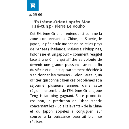
p. 59-66
L'Extrême-Orient après Mao
Tsé-tung
-
Pierre Le Rouho
Cet Extrême-Orient – entendu ici comme la
zone comprenant la Chine, la Sibérie, le
Japon, la péninsule indochinoise et les pays
de l'Ansea (Thaïlande, Malaysia, Philippines,
Indonésie et Singapour) – comment réagit-il
face à une Chine qui affiche sa volonté de
devenir une grande puissance avant la fin
du siècle et qui est apparemment décidée à
s'en donner les moyens ? Selon l'auteur, un
officier qui connaît bien ces problèmes et a
séjourné plusieurs années dans cette
région, l'ensemble de l'Extrême-Orient joue
Teng Hsiao-ping gagnant. Si ce pronostic
est bon, la prédiction de Tibor Mende
concernant les « Soleils levants » de la Chine
et du Japon appelés à conjuguer leur
course à la puissance pourrait bien se
réaliser.