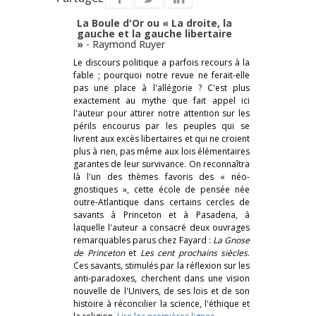
La Boule d'Or ou « La droite, la
gauche et la gauche libertaire
»
-
Raymond Ruyer
Le discours politique a parfois recours à la
fable ; pourquoi notre revue ne ferait-elle
pas une place à l'allégorie ? C'est plus
exactement au mythe que fait appel ici
l'auteur pour attirer notre attention sur les
périls encourus par les peuples qui se
livrent aux excès libertaires et qui ne croient
plus à rien, pas même aux lois élémentaires
garantes de leur survivance. On reconnaîtra
là l'un des thèmes favoris des « néo-
gnostiques », cette école de pensée née
outre-Atlantique dans certains cercles de
savants à Princeton et à Pasadena, à
laquelle l'auteur a consacré deux ouvrages
remarquables parus chez Fayard :
La Gnose
de Princeton
et
Les cent prochains siècles
.
Ces savants, stimulés par la réflexion sur les
anti-paradoxes, cherchent dans une vision
nouvelle de l'Univers, de ses lois et de son
histoire à réconcilier la science, l'éthique et