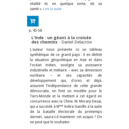
vitalité et, en quelque sorte, de sa
santé ».
Lire la suite
p. 45-58
L'Inde : un géant à la croisée
des chemins
-
Daniel Delacroix
L'auteur nous présente ici un tableau
synthétique de ce grand pays : il en définit
la situation géopolitique en Asie et dans
l'océan Indien, souligne sa puissance
industrielle et militaire – avec sa dimension
nucléaire – et ses capacités de
développement qui, d'ores et déjà,
assurent l'indépendance de cette grande
démocratie, en font un modèle pour le
Tiers-Monde et la mettent à cet égard en
concurrence avec la Chine. M. Morarji Desai,
me
qui a succédé à M
Indira Gandhi à la suite
de la bataille électorale du printemps
dernier, saura-t-il maintenir cet acquis ? On
ne peut que le souhaiter.