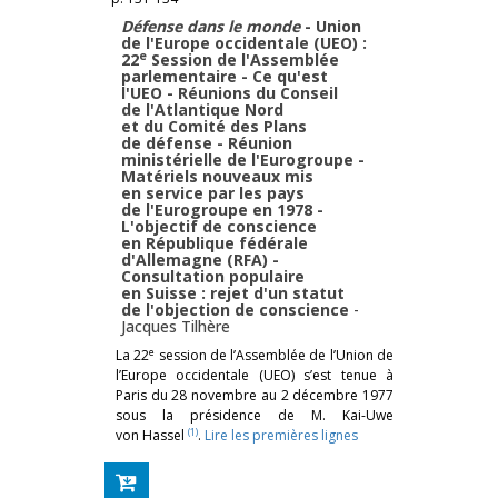
Défense dans le monde
- Union
de l'Europe occidentale (UEO) :
e
22
Session de l'Assemblée
parlementaire - Ce qu'est
l'UEO - Réunions du Conseil
de l'Atlantique Nord
et du Comité des Plans
de défense - Réunion
ministérielle de l'Eurogroupe -
Matériels nouveaux mis
en service par les pays
de l'Eurogroupe en 1978 -
L'objectif de conscience
en République fédérale
d'Allemagne (RFA) -
Consultation populaire
en Suisse : rejet d'un statut
de l'objection de conscience
-
Jacques Tilhère
e
La 22
session de l’Assemblée de l’Union de
l’Europe occidentale (UEO) s’est tenue à
Paris du 28 novembre au 2 décembre 1977
sous la présidence de M. Kai-Uwe
(1)
von Hassel
.
Lire les premières lignes