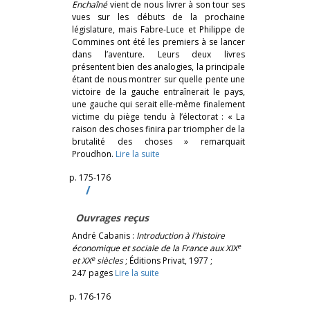
Enchaîné
vient de nous livrer à son tour ses
vues sur les débuts de la prochaine
législature, mais Fabre-Luce et Philippe de
Commines ont été les premiers à se lancer
dans l’aventure. Leurs deux livres
présentent bien des analogies, la principale
étant de nous montrer sur quelle pente une
victoire de la gauche entraînerait le pays,
une gauche qui serait elle-même finalement
victime du piège tendu à l’électorat : « La
raison des choses finira par triompher de la
brutalité des choses » remarquait
Proudhon.
Lire la suite
p. 175-176
/
Ouvrages reçus
André Cabanis :
Introduction à l'histoire
e
économique et sociale de la France aux XIX
e
et XX
siècles
; Éditions Privat, 1977 ;
247 pages
Lire la suite
p. 176-176