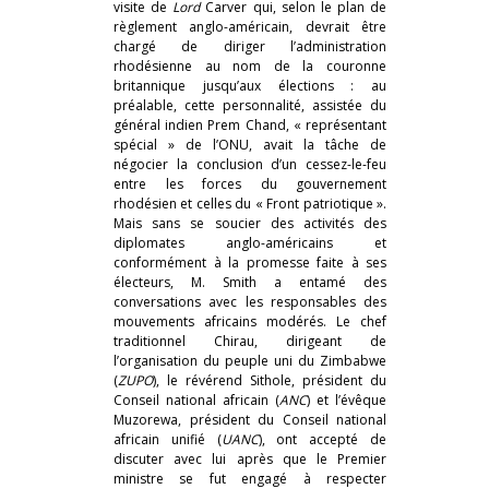
visite de
Lord
Carver qui, selon le plan de
règlement anglo-américain, devrait être
chargé de diriger l’administration
rhodésienne au nom de la couronne
britannique jusqu’aux élections : au
préalable, cette personnalité, assistée du
général indien Prem Chand, « représentant
spécial » de l’ONU, avait la tâche de
négocier la conclusion d’un cessez-le-feu
entre les forces du gouvernement
rhodésien et celles du « Front patriotique ».
Mais sans se soucier des activités des
diplomates anglo-américains et
conformément à la promesse faite à ses
électeurs, M. Smith a entamé des
conversations avec les responsables des
mouvements africains modérés. Le chef
traditionnel Chirau, dirigeant de
l’organisation du peuple uni du Zimbabwe
(
ZUPO
), le révérend Sithole, président du
Conseil national africain (
ANC
) et l’évêque
Muzorewa, président du Conseil national
africain unifié (
UANC
), ont accepté de
discuter avec lui après que le Premier
ministre se fut engagé à respecter