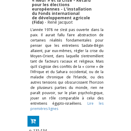
« Neuf » et la crise - Retard
pour les élections
européennes - L'installation
du Fonds international
de développement agricole
(Fida)
-
René Jacquot
L’année 1978 ne s’est pas ouverte dans la
paix. Il aurait fallu faire abstraction de
certaines réalités fondamentales pour
penser que les entretiens Sadate-Bégin
allaient, par eux-mêmes, régler la crise du
Moyen-Orient, dans laquelle s’entremêlent
tant de facteurs raciaux et religieux. Mais
qu’il s’agisse des conflits de la « corne » de
l’Afrique et du Sahara occidental, ou de la
maladie chronique de l’Irlande, ou des
autres tensions qui obscurcissent l’horizon
de plusieurs parties du monde, rien ne
paraît pouvoir, sur le plan psychologique,
jouer un rôle comparable à celui des
entretiens égypto-israéliens.
Lire les
premières lignes
p. 131-134