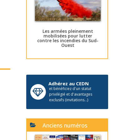
Les armées pleinement
mobilisées pour lutter
contre les incendies du Sud-
Ouest
Adhérez au CEDN
et bénéficiez d'un statut
privilégié et d'avantages
exclusifs (invitations...)
Anciens numéros