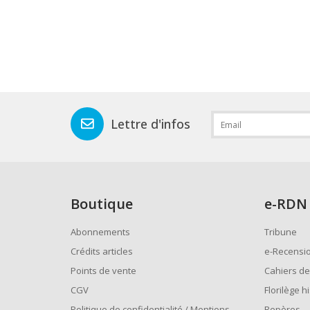
Lettre d'infos
Boutique
e
-RDN
Abonnements
Tribune
Crédits articles
e-Recensi
Points de vente
Cahiers de
CGV
Florilège h
Politique de confidentialité / Mentions
Repères