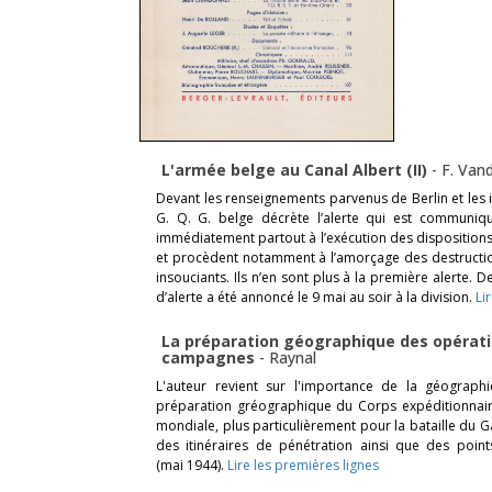
L'armée belge au Canal Albert (II)
-
F. Van
Devant les renseignements parvenus de Berlin et les in
G. Q. G. belge décrète l’alerte qui est communiq
immédiatement partout à l’exécution des dispositions
et procèdent notamment à l’amorçage des destructi
insouciants. Ils n’en sont plus à la première alerte.
d’alerte a été annoncé le 9 mai au soir à la division.
Li
La préparation géographique des opérati
campagnes
-
Raynal
L'auteur revient sur l'importance de la géograp
préparation gréographique du Corps expéditionnaire
mondiale, plus particulièrement pour la bataille du G
des itinéraires de pénétration ainsi que des point
(mai 1944).
Lire les premières lignes