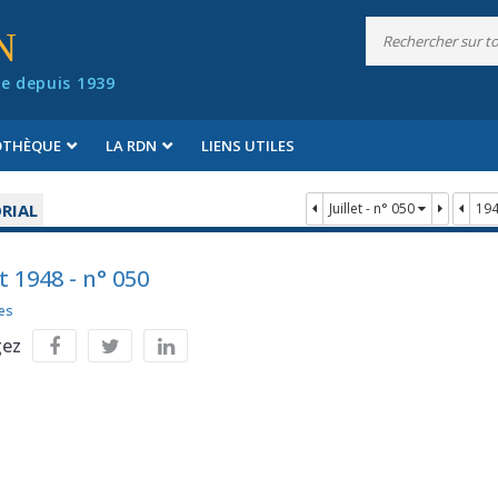
N
e depuis 1939
IOTHÈQUE
LA RDN
LIENS UTILES
RIAL
Juillet - n° 050
19
et 1948 - n° 050
es
gez