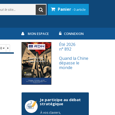
Panier
- 0 article
MON ESPACE
CONNEXION
Été 2026
48
n° 892
Quand la Chine
dépasse le
monde
Je participe au débat
stratégique
À vos claviers,