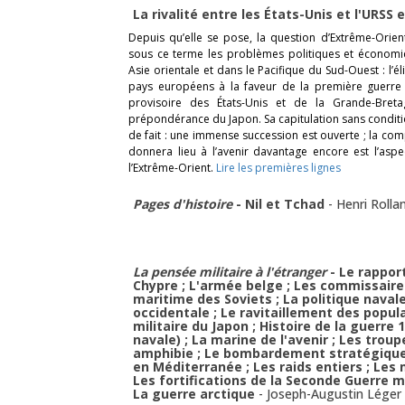
La rivalité entre les États-Unis et l'URS
Depuis qu’elle se pose, la question d’Extrême-Orien
sous ce terme les problèmes politiques et économi
Asie orientale et dans le Pacifique du Sud-Ouest : l’é
pays européens à la faveur de la première guerre m
provisoire des États-Unis et de la Grande-Bretag
prépondérance du Japon. Sa capitulation sans condit
de fait : une immense succession est ouverte ; la com
donnera lieu à l’avenir davantage encore est l’asp
l’Extrême-Orient.
Lire les premières lignes
Pages d'histoire
- Nil et Tchad
-
Henri Rolla
La pensée militaire à l'étranger
- Le rapport
Chypre ; L'armée belge ; Les commissaire
maritime des Soviets ; La politique navale 
occidentale ; Le ravitaillement des popul
militaire du Japon ; Histoire de la guerre 
navale) ; La marine de l'avenir ; Les trou
amphibie ; Le bombardement stratégique 
en Méditerranée ; Les raids entiers ; Les
Les fortifications de la Seconde Guerre 
La guerre arctique
-
Joseph-Augustin Léger