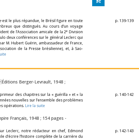
le
est le plus répandue, le Brésil figure en toute
p. 139-139
mbreux que distingués. Au cours d’un voyage
e
ident de l’Association amicale de la 2
Division
Paulo deux conférences sur le général Leclerc qui
ée par M. Hubert Guérin, ambassadeur de France,
sociation de la Presse brésilienne), et, à Sao-
suite
Éditions Berger-Levrault, 1948 ;
rimeur des chapitres sur la « guérilla » et « la
p. 140-142
nnées nouvelles sur l’ensemble des problèmes
ses opérations.
Lire la suite
pire Français, 1948 ; 154 pages -
 sur Leclerc, notre rédacteur en chef, Edmond
p. 142-143
ile d’écrire l’histoire complète de la carrière du