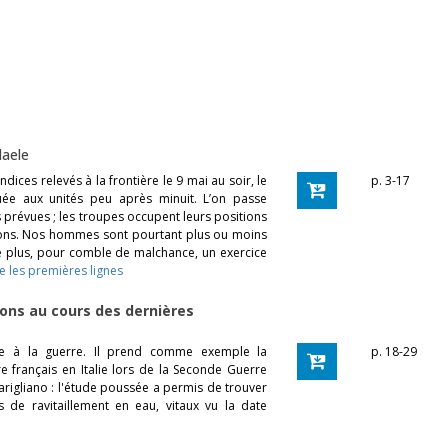
daele
dices relevés à la frontière le 9 mai au soir, le
p. 3-17
uée aux unités peu après minuit. L’on passe
 prévues ; les troupes occupent leurs positions
ons. Nos hommes sont pourtant plus ou moins
 De plus, pour comble de malchance, un exercice
re les premières lignes
ons au cours des dernières
hie à la guerre. Il prend comme exemple la
p. 18-29
 français en Italie lors de la Seconde Guerre
arigliano : l'étude poussée a permis de trouver
s de ravitaillement en eau, vitaux vu la date