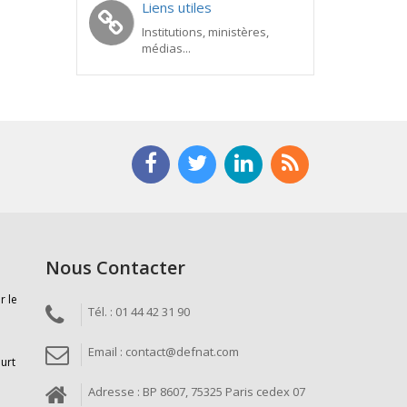
Liens utiles
Institutions, ministères,
médias...
Nous Contacter
r le
Tél. : 01 44 42 31 90
Email : contact@defnat.com
ourt
Adresse : BP 8607, 75325 Paris cedex 07