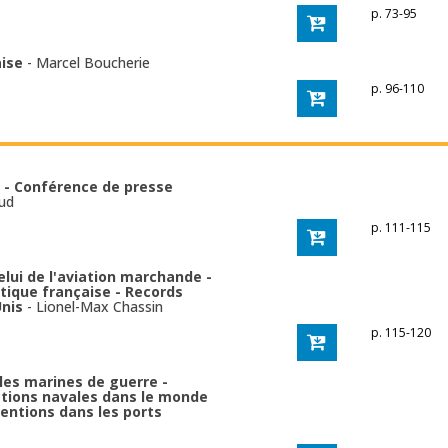
p. 73-95
aise
-
Marcel Boucherie
p. 96-110
s - Conférence de presse
ud
p. 111-115
celui de l'aviation marchande -
tique française - Records
Unis
-
Lionel-Max Chassin
p. 115-120
les marines de guerre -
ctions navales dans le monde
entions dans les ports