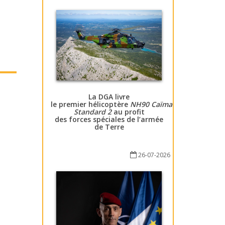
La DGA livre
le premier hélicoptère
NH90 Caïman
Standard 2
au profit
des forces spéciales de l’armée
de Terre
26-07-2026