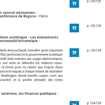
p. 120-125
 central vietnamien -
 Conférence de Bogota
-
Pierre
p. 125-129
 Union soviétique - Les évènements
monwealth
britannique -
Radio-Moscou
faisait connaître qu’un important
p. 130-134
’État [américain] et le gouvernement soviétique
océdé était contraire aux usages diplomatiques,
e voir enfin se détendre les relations russo-
de la forme pour ne retenir que l’espoir d’une
saccord risquait à chaque instant de déchaîner
 Washington devait bientôt couper court aux
caractère et la portée véritable des notes
 extérieur, les finances publiques
-
p. 134-139