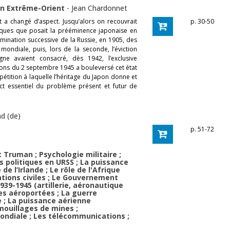
S en Extrême-Orient
-
Jean Chardonnet
t a changé d’aspect. Jusqu’alors on recouvrait
p. 30-50
ques que posait la prééminence japonaise en
limination successive de la Russie, en 1905, des
ondiale, puis, lors de la seconde, l’éviction
ne avaient consacré, dès 1942, l’exclusive
ions du 2 septembre 1945 a bouleversé cet état
pétition à laquelle l’héritage du Japon donne et
ect essentiel du problème présent et futur de
nd (de)
p. 51-72
 Truman ; Psychologie militaire ;
s politiques en URSS ; La puissance
de l’Irlande ; Le rôle de l'Afrique
ations civiles ; Le Gouvernement
1939-1945 (artillerie, aéronautique
pes aéroportées ; La guerre
; La puissance aérienne
 mouillages de mines ;
mondiale ; Les télécommunications ;