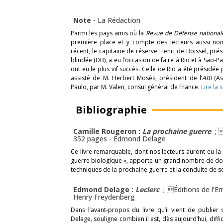
Note
-
La Rédaction
Parmi les pays amis où la
Revue de Défense nationa
première place et y compte des lecteurs aussi no
récent, le capitaine de réserve Henri de Boissel, prés
blindée (DB), a eu l’occasion de faire à Rio et à Sao-
ont eu le plus vif succès. Celle de Rio a été présid
assisté de M. Herbert Mosès, président de l’
ABI
(As
Paulo, par M. Valen, consul général de France.
Lire la 
Bibliographie
Camille Rougeron :
La prochaine guerre
; 
352 pages -
Edmond Delage
Ce livre remarquable, dont nos lecteurs auront eu la p
guerre biologique », apporte un grand nombre de do
techniques de la prochaine guerre et la conduite de 
Edmond Delage :
Leclerc
; Éditions de l’Em
Henry Freydenberg
Dans l’avant-propos du livre qu’il vient de publier
Delage, souligne combien il est, dès aujourd’hui, diffic