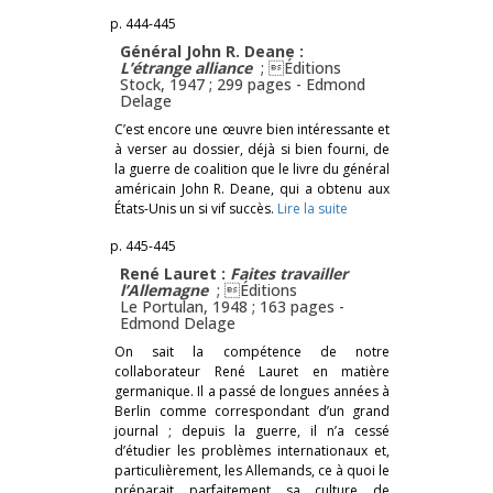
p. 444-445
Général John R. Deane :
L’étrange alliance
; Éditions
Stock, 1947 ; 299 pages -
Edmond
Delage
C’est encore une œuvre bien intéressante et
à verser au dossier, déjà si bien fourni, de
la guerre de coalition que le livre du général
américain John R. Deane, qui a obtenu aux
États-Unis un si vif succès.
Lire la suite
p. 445-445
René Lauret :
Faites travailler
l’Allemagne
; Éditions
Le Portulan, 1948 ; 163 pages -
Edmond Delage
On sait la compétence de notre
collaborateur René Lauret en matière
germanique. Il a passé de longues années à
Berlin comme correspondant d’un grand
journal ; depuis la guerre, il n’a cessé
d’étudier les problèmes internationaux et,
particulièrement, les Allemands, ce à quoi le
préparait parfaitement sa culture de