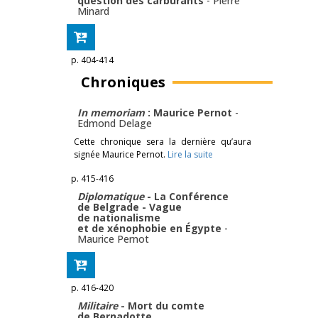
question des carburants
-
Pierre
Minard
p. 404-414
Chroniques
In memoriam
: Maurice Pernot
-
Edmond Delage
Cette chronique sera la dernière qu’aura
signée Maurice Pernot.
Lire la suite
p. 415-416
Diplomatique
- La Conférence
de Belgrade - Vague
de nationalisme
et de xénophobie en Égypte
-
Maurice Pernot
p. 416-420
Militaire
- Mort du comte
de Bernadotte