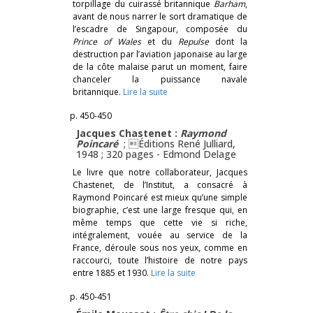
torpillage du cuirassé britannique
Barham
,
avant de nous narrer le sort dramatique de
l’escadre de Singapour, composée du
Prince of Wales
et du
Repulse
dont la
destruction par l’aviation japonaise au large
de la côte malaise parut un moment, faire
chanceler la puissance navale
britannique.
Lire la suite
p. 450-450
Jacques Chastenet :
Raymond
Poincaré
; Éditions René Julliard,
1948 ; 320 pages -
Edmond Delage
Le livre que notre collaborateur, Jacques
Chastenet, de l’Institut, a consacré à
Raymond Poincaré est mieux qu’une simple
biographie, c’est une large fresque qui, en
même temps que cette vie si riche,
intégralement, vouée au service de la
France, déroule sous nos yeux, comme en
raccourci, toute l’histoire de notre pays
entre 1885 et 1930.
Lire la suite
p. 450-451