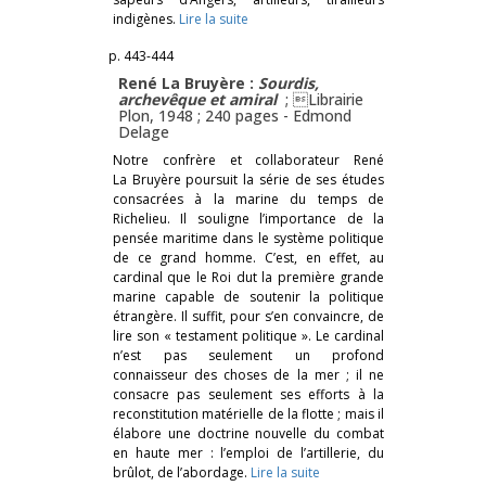
indigènes.
Lire la suite
p. 443-444
René La Bruyère :
Sourdis,
archevêque et amiral
; Librairie
Plon, 1948 ; 240 pages -
Edmond
Delage
Notre confrère et collaborateur René
La Bruyère poursuit la série de ses études
consacrées à la marine du temps de
Richelieu. Il souligne l’importance de la
pensée maritime dans le système politique
de ce grand homme. C’est, en effet, au
cardinal que le Roi dut la première grande
marine capable de soutenir la politique
étrangère. Il suffit, pour s’en convaincre, de
lire son « testament politique ». Le cardinal
n’est pas seulement un profond
connaisseur des choses de la mer ; il ne
consacre pas seulement ses efforts à la
reconstitution matérielle de la flotte ; mais il
élabore une doctrine nouvelle du combat
en haute mer : l’emploi de l’artillerie, du
brûlot, de l’abordage.
Lire la suite