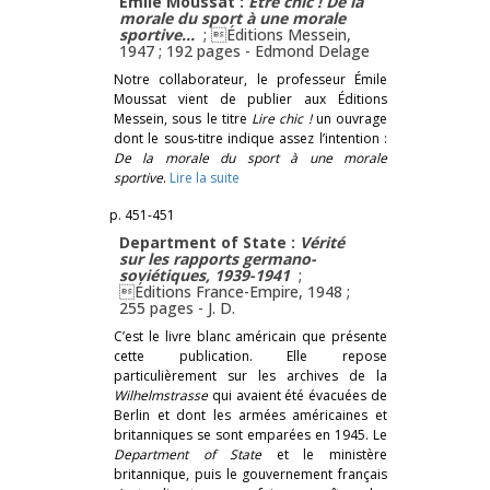
Émile Moussat :
Être chic !
De la
morale du sport à une morale
sportive…
; Éditions Messein,
1947 ; 192 pages -
Edmond Delage
Notre collaborateur, le professeur Émile
Moussat vient de publier aux Éditions
Messein, sous le titre
Lire chic !
un ouvrage
dont le sous-titre indique assez l’intention :
De la morale du sport à une morale
sportive
.
Lire la suite
p. 451-451
Department of State :
Vérité
sur les rapports germano-
soviétiques, 1939-1941
;
Éditions France-Empire, 1948 ;
255 pages -
J. D.
C’est le livre blanc américain que présente
cette publication. Elle repose
particulièrement sur les archives de la
Wilhelmstrasse
qui avaient été évacuées de
Berlin et dont les armées américaines et
britanniques se sont emparées en 1945. Le
Department of State
et le ministère
britannique, puis le gouvernement français