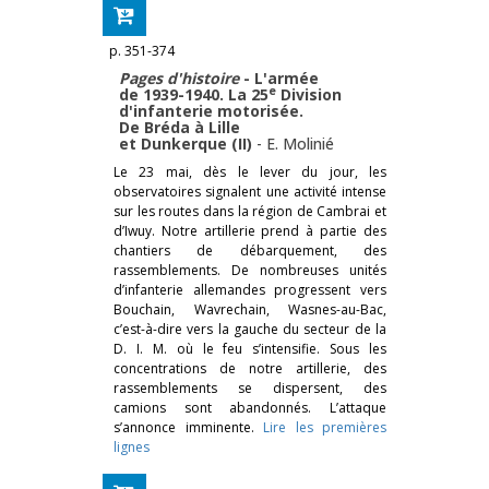
p. 351-374
Pages d'histoire
- L'armée
e
de 1939-1940. La 25
Division
d'infanterie motorisée.
De Bréda à Lille
et Dunkerque (II)
-
E. Molinié
Le 23 mai, dès le lever du jour, les
observatoires signalent une activité intense
sur les routes dans la région de Cambrai et
d’Iwuy. Notre artillerie prend à partie des
chantiers de débarquement, des
rassemblements. De nombreuses unités
d’infanterie allemandes progressent vers
Bouchain, Wavrechain, Wasnes-au-Bac,
c’est-à-dire vers la gauche du secteur de la
D. I. M. où le feu s’intensifie. Sous les
concentrations de notre artillerie, des
rassemblements se dispersent, des
camions sont abandonnés. L’attaque
s’annonce imminente.
Lire les premières
lignes