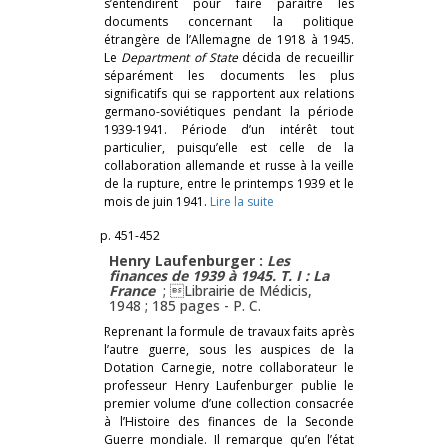
s’entendirent pour faire paraître les
documents concernant la politique
étrangère de l’Allemagne de 1918 à 1945.
Le
Department of State
décida de recueillir
séparément les documents les plus
significatifs qui se rapportent aux relations
germano-soviétiques pendant la période
1939-1941. Période d’un intérêt tout
particulier, puisqu’elle est celle de la
collaboration allemande et russe à la veille
de la rupture, entre le printemps 1939 et le
mois de juin 1941.
Lire la suite
p. 451-452
Henry Laufenburger :
Les
finances de 1939 à 1945. T. I : La
France
; Librairie de Médicis,
1948 ; 185 pages -
P. C.
Reprenant la formule de travaux faits après
l’autre guerre, sous les auspices de la
Dotation Carnegie, notre collaborateur le
professeur Henry Laufenburger publie le
premier volume d’une collection consacrée
à l’Histoire des finances de la Seconde
Guerre mondiale. Il remarque qu’en l’état