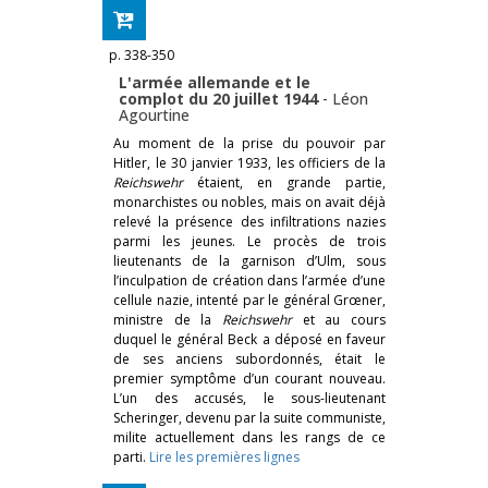
p. 338-350
L'armée allemande et le
complot du 20 juillet 1944
-
Léon
Agourtine
Au moment de la prise du pouvoir par
Hitler, le 30 janvier 1933, les officiers de la
Reichswehr
étaient, en grande partie,
monarchistes ou nobles, mais on avait déjà
relevé la présence des infiltrations nazies
parmi les jeunes. Le procès de trois
lieutenants de la garnison d’Ulm, sous
l’inculpation de création dans l’armée d’une
cellule nazie, intenté par le général Grœner,
ministre de la
Reichswehr
et au cours
duquel le général Beck a déposé en faveur
de ses anciens subordonnés, était le
premier symptôme d’un courant nouveau.
L’un des accusés, le sous-lieutenant
Scheringer, devenu par la suite communiste,
milite actuellement dans les rangs de ce
parti.
Lire les premières lignes