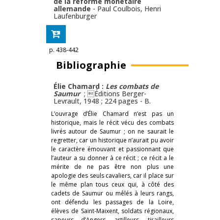
de la réforme monétaire
allemande
-
Paul Coulbois
,
Henri
Laufenburger
p. 438-442
Bibliographie
Élie Chamard :
Les combats de
Saumur
; Éditions Berger-
Levrault, 1948 ; 224 pages -
B.
L’ouvrage d’Élie Chamard n’est pas un
historique, mais le récit vécu des combats
livrés autour de Saumur ; on ne saurait le
regretter, car un historique n’aurait pu avoir
le caractère émouvant et passionnant que
l’auteur a su donner à ce récit ; ce récit a le
mérite de ne pas être non plus une
apologie des seuls cavaliers, car il place sur
le même plan tous ceux qui, à côté des
cadets de Saumur ou mêlés à leurs rangs,
ont défendu les passages de la Loire,
élèves de Saint-Maixent, soldats régionaux,
sapeurs d’Angers, artilleurs, tirailleurs