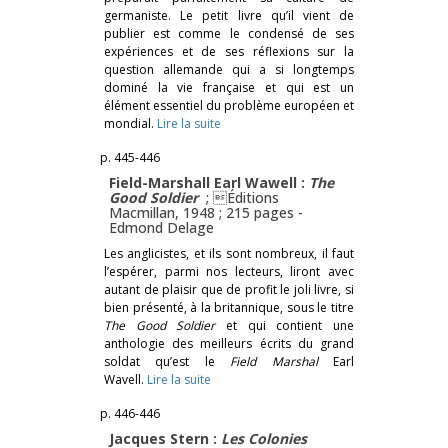
germaniste. Le petit livre qu’il vient de
publier est comme le condensé de ses
expériences et de ses réflexions sur la
question allemande qui a si longtemps
dominé la vie française et qui est un
élément essentiel du problème européen et
mondial.
Lire la suite
p. 445-446
Field-Marshall Earl Wawell :
The
Good Soldier
; Éditions
Macmillan, 1948 ; 215 pages -
Edmond Delage
Les anglicistes, et ils sont nombreux, il faut
l’espérer, parmi nos lecteurs, liront avec
autant de plaisir que de profit le joli livre, si
bien présenté, à la britannique, sous le titre
The Good Soldier
et qui contient une
anthologie des meilleurs écrits du grand
soldat qu’est le
Field Marshal
Earl
Wavell.
Lire la suite
p. 446-446
Jacques Stern :
Les Colonies