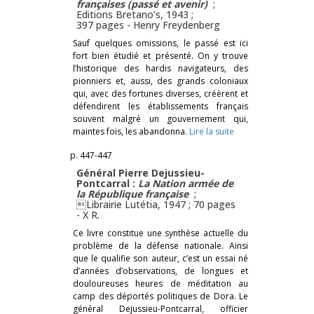
françaises (passé et avenir)
;
Editions Bretano’s, 1943 ;
397 pages -
Henry Freydenberg
Sauf quelques omissions, le passé est ici
fort bien étudié et présenté. On y trouve
l’historique des hardis navigateurs, des
pionniers et, aussi, des grands coloniaux
qui, avec des fortunes diverses, créèrent et
défendirent les établissements français
souvent malgré un gouvernement qui,
maintes fois, les abandonna.
Lire la suite
p. 447-447
Général Pierre Dejussieu-
Pontcarral :
La Nation armée de
la République française
;
Librairie Lutétia, 1947 ; 70 pages
-
X R.
Ce livre constitue une synthèse actuelle du
problème de la défense nationale. Ainsi
que le qualifie son auteur, c’est un essai né
d’années d’observations, de longues et
douloureuses heures de méditation au
camp des déportés politiques de Dora. Le
général Dejussieu-Pontcarral, officier