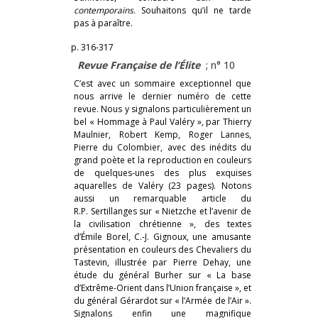
contemporains
. Souhaitons qu’il ne tarde
pas à paraître.
p. 316-317
Revue Française de l’Élite
; n° 10
C’est avec un sommaire exceptionnel que
nous arrive le dernier numéro de cette
revue. Nous y signalons particulièrement un
bel « Hommage à Paul Valéry », par Thierry
Maulnier, Robert Kemp, Roger Lannes,
Pierre du Colombier, avec des inédits du
grand poète et la reproduction en couleurs
de quelques-unes des plus exquises
aquarelles de Valéry (23 pages). Notons
aussi un remarquable article du
R.P. Sertillanges sur « Nietzche et l’avenir de
la civilisation chrétienne », des textes
d’Émile Borel, C.-J. Gignoux, une amusante
présentation en couleurs des Chevaliers du
Tastevin, illustrée par Pierre Dehay, une
étude du général Burher sur « La base
d’Extrême-Orient dans l’Union française », et
du général Gérardot sur « l’Armée de l’Air ».
Signalons enfin une magnifique