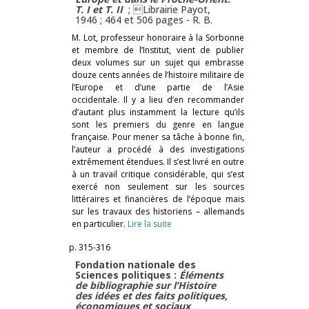
T. I
et
T. II
; Librairie Payot,
1946 ; 464 et 506 pages -
R. B.
M. Lot, professeur honoraire à la Sorbonne
et membre de l’Institut, vient de publier
deux volumes sur un sujet qui embrasse
douze cents années de l’histoire militaire de
l’Europe et d’une partie de l’Asie
occidentale. Il y a lieu d’en recommander
d’autant plus instamment la lecture qu’ils
sont les premiers du genre en langue
française. Pour mener sa tâche à bonne fin,
l’auteur a procédé à des investigations
extrêmement étendues. Il s’est livré en outre
à un travail critique considérable, qui s’est
exercé non seulement sur les sources
littéraires et financières de l’époque mais
sur les travaux des historiens – allemands
en particulier.
Lire la suite
p. 315-316
Fondation nationale des
Sciences politiques :
Éléments
de bibliographie sur l’Histoire
des idées et des faits politiques,
économiques et sociaux