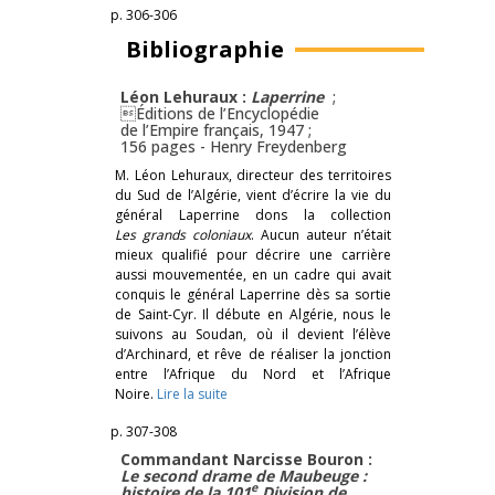
p. 306-306
Bibliographie
Léon Lehuraux :
Laperrine
;
Éditions de l’Encyclopédie
de l’Empire français, 1947 ;
156 pages -
Henry Freydenberg
M. Léon Lehuraux, directeur des territoires
du Sud de l’Algérie, vient d’écrire la vie du
général Laperrine dons la collection
Les grands coloniaux
. Aucun auteur n’était
mieux qualifié pour décrire une carrière
aussi mouvementée, en un cadre qui avait
conquis le général Laperrine dès sa sortie
de Saint-Cyr. Il débute en Algérie, nous le
suivons au Soudan, où il devient l’élève
d’Archinard, et rêve de réaliser la jonction
entre l’Afrique du Nord et l’Afrique
Noire.
Lire la suite
p. 307-308
Commandant Narcisse Bouron :
Le second drame de Maubeuge :
e
histoire de la 101
Division de