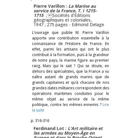
Pierre Varillon :
La Marine au
service de la France
.
T. I 1215-
1715
; Sociétés d’Éditions
géographiques et coloniales,
1947 ; 275 pages -
Edmond Delage
L’ouvrage que publie M. Pierre Varillon
apporte une contribution essentielle à la
connaissance de l’Histoire de France. En
effet, parmi les artisans qui ont le plus
contribué à la formation, puis à la grandeur
de notre pays, la marine figure au premier
rang. Mais qui le sait ? Qui se doute, en
dehors des spécialistes, que la France a vu
naître autant de grands marins que de
grands capitaines et qu’à chacune de nos
grandes dates militaires correspondent des
opérations maritimes conduites pour le
même objet au service de la même
politique, contre les mêmes ennemis ?
Lire
la suite
p. 316-316
Ferdinand Lot :
L’Art militaire et
les armées au Moyen-Âge en
Europe et dans le Proche-Orient.