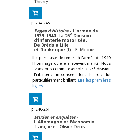
Thierry
p. 234-245
Pages d'histoire
- L'armée de
e
1939-1940. La 25
Division
d'infanterie motorisée.
De Bréda à Lille
et Dunkerque (I)
-
E. Molinié
Il a paru juste de rendre à l'armée de 1940
l'hommage qu'elle a souvent mérité. Nous
e
avons pris comme exemple la 25
division
d'infanterie motorisée dont le rôle fut
particulièrement brillant.
Lire les premières
lignes
p. 246-261
Études et enquêtes
-
L'Allemagne et l'économie
française
-
Olivier Denis