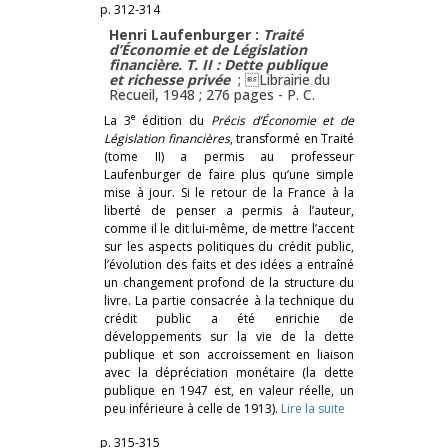
p. 312-314
Henri Laufenburger :
Traité
d’Économie et de Législation
financière. T. II : Dette publique
et richesse privée
; Librairie du
Recueil, 1948 ; 276 pages -
P. C.
e
La 3
édition du
Précis d’Économie et de
Législation financières
, transformé en Traité
(tome II) a permis au professeur
Laufenburger de faire plus qu’une simple
mise à jour. Si le retour de la France à la
liberté de penser a permis à l’auteur,
comme il le dit lui-même, de mettre l’accent
sur les aspects politiques du crédit public,
l’évolution des faits et des idées a entraîné
un changement profond de la structure du
livre. La partie consacrée à la technique du
crédit public a été enrichie de
développements sur la vie de la dette
publique et son accroissement en liaison
avec la dépréciation monétaire (la dette
publique en 1947 est, en valeur réelle, un
peu inférieure à celle de 1913).
Lire la suite
p. 315-315