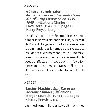
p. 309-310
Général Benoît-Léon
de La Laurencie :
Les opérations
e
du III
Corps d’armée en 1939-
1940
; Éditions Charles
Lavauzelle, 1947 ; 183 pages -
Henry Freydenberg
e
Le III
Corps d’armée mobilisé se voit
confier le secteur défensif de Lille, puis celui
de l’Escaut. Le général de La Laurencie, qui
le commande dès le temps de paix, expose
les déficits d’armement et de matériel
bientôt aggravés par les prélèvements de
pseudo-affectés spéciaux, l’aviation
inexistante et les contacts délicats et
décevants avec les autorités belges.
Lire la
suite
p. 310-311
Lucien Nachin :
Sun Tse et les
anciens Chinois
; Éditions
Berger-Levrault, 1948 ; 182 pages
-
Henry Freydenberg
Les éditions Berger-Levrault ont eu