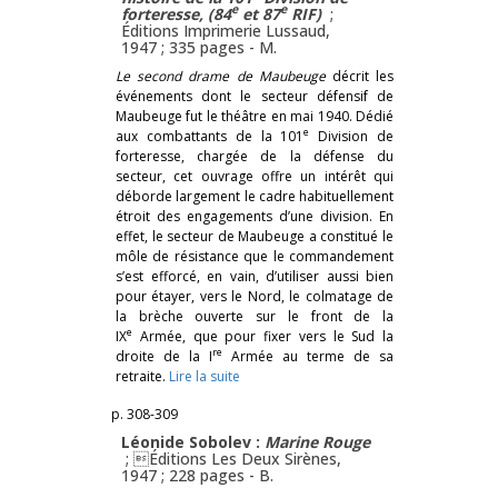
e
e
forteresse, (84
et 87
RIF)
;
Éditions Imprimerie Lussaud,
1947 ; 335 pages -
M.
Le second drame de Maubeuge
décrit les
événements dont le secteur défensif de
Maubeuge fut le théâtre en mai 1940. Dédié
e
aux combattants de la 101
Division de
forteresse, chargée de la défense du
secteur, cet ouvrage offre un intérêt qui
déborde largement le cadre habituellement
étroit des engagements d’une division. En
effet, le secteur de Maubeuge a constitué le
môle de résistance que le commandement
s’est efforcé, en vain, d’utiliser aussi bien
pour étayer, vers le Nord, le colmatage de
la brèche ouverte sur le front de la
e
IX
Armée, que pour fixer vers le Sud la
re
droite de la I
Armée au terme de sa
retraite.
Lire la suite
p. 308-309
Léonide Sobolev :
Marine Rouge
; Éditions Les Deux Sirènes,
1947 ; 228 pages -
B.