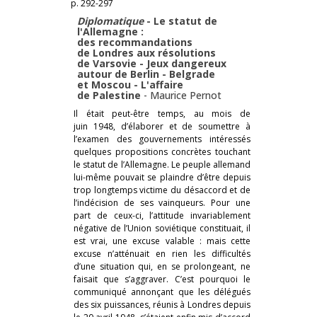
p. 292-297
Diplomatique
- Le statut de
l'Allemagne :
des recommandations
de Londres aux résolutions
de Varsovie - Jeux dangereux
autour de Berlin - Belgrade
et Moscou - L'affaire
de Palestine
-
Maurice Pernot
Il était peut-être temps, au mois de
juin 1948, d’élaborer et de soumettre à
l’examen des gouvernements intéressés
quelques propositions concrètes touchant
le statut de l’Allemagne. Le peuple allemand
lui-même pouvait se plaindre d’être depuis
trop longtemps victime du désaccord et de
l’indécision de ses vainqueurs. Pour une
part de ceux-ci, l’attitude invariablement
négative de l’Union soviétique constituait, il
est vrai, une excuse valable : mais cette
excuse n’atténuait en rien les difficultés
d’une situation qui, en se prolongeant, ne
faisait que s’aggraver. C’est pourquoi le
communiqué annonçant que les délégués
des six puissances, réunis à Londres depuis