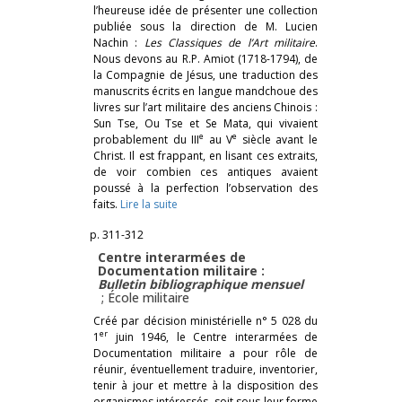
l’heureuse idée de présenter une collection
publiée sous la direction de M. Lucien
Nachin :
Les Classiques de l’Art militaire
.
Nous devons au R.P. Amiot (1718-1794), de
la Compagnie de Jésus, une traduction des
manuscrits écrits en langue mandchoue des
livres sur l’art militaire des anciens Chinois :
Sun Tse, Ou Tse et Se Mata, qui vivaient
e
e
probablement du III
au V
siècle avant le
Christ. Il est frappant, en lisant ces extraits,
de voir combien ces antiques avaient
poussé à la perfection l’observation des
faits.
Lire la suite
p. 311-312
Centre interarmées de
Documentation militaire :
Bulletin bibliographique mensuel
; École militaire
Créé par décision ministérielle n° 5 028 du
er
1
juin 1946, le Centre interarmées de
Documentation militaire a pour rôle de
réunir, éventuellement traduire, inventorier,
tenir à jour et mettre à la disposition des
organismes intéressés, soit sous leur forme