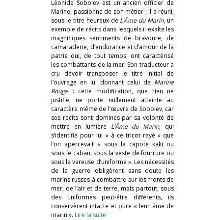
Léonide Sobolev est un ancien officier de
Marine, passionné de son métier ; il a réuni,
sous le titre heureux de
L’Âme du Marin
, un
exemple de récits dans lesquels il exalte les
magnifiques sentiments de bravoure, de
camaraderie, d’endurance et d’amour de la
patrie qui, de tout temps, ont caractérisé
les combattants de la mer. Son traducteur a
cru devoir transposer le titre initial de
l’ouvrage en lui donnant celui de
Marine
Rouge
: cette modification, que rien ne
justifie, ne porte nullement atteinte au
caractère même de l’œuvre de Sobolev, car
ses récits sont dominés par sa volonté de
mettre en lumière
L’Âme du Marin
, qui
s’identifie pour lui « à ce tricot rayé » que
l’on apercevait « sous la capote kaki ou
sous le caban, sous la veste de fourrure ou
sous la vareuse d’uniforme ». Les nécessités
de la guerre obligèrent sans doute les
marins russes à combattre sur les fronts de
mer, de l’air et de terre, mais partout, sous
des uniformes peut-être différents, ils
conservèrent intacte et pure « leur âme de
marin ».
Lire la suite