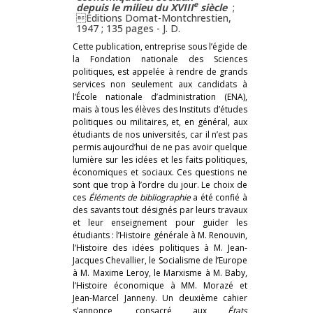
e
depuis le milieu du XVIII
siècle
;
Éditions Domat-Montchrestien,
1947 ; 135 pages -
J. D.
Cette publication, entreprise sous l’égide de
la Fondation nationale des Sciences
politiques, est appelée à rendre de grands
services non seulement aux candidats à
l’École nationale d’administration (ENA),
mais à tous les élèves des Instituts d’études
politiques ou militaires, et, en général, aux
étudiants de nos universités, car il n’est pas
permis aujourd’hui de ne pas avoir quelque
lumière sur les idées et les faits politiques,
économiques et sociaux. Ces questions ne
sont que trop à l’ordre du jour. Le choix de
ces
Éléments de bibliographie
a
été confié à
des savants tout désignés par leurs travaux
et leur enseignement pour guider les
étudiants : l’Histoire générale à M. Renouvin,
l’Histoire des idées politiques à M. Jean-
Jacques Chevallier, le Socialisme de l’Europe
à M. Maxime Leroy, le Marxisme à M. Baby,
l’Histoire économique à MM. Morazé et
Jean-Marcel Janneny. Un deuxième cahier
s’annonce, consacré aux
États