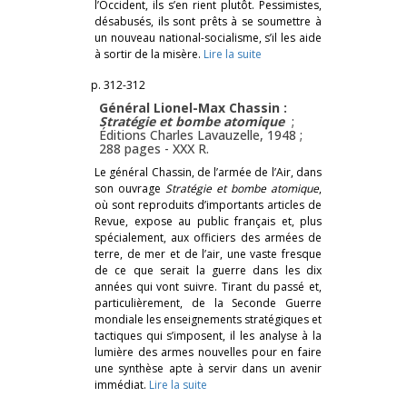
l’Occident, ils s’en rient plutôt. Pessimistes,
désabusés, ils sont prêts à se soumettre à
un nouveau national-socialisme, s’il les aide
à sortir de la misère.
Lire la suite
p. 312-312
Général Lionel-Max Chassin :
Stratégie et bombe atomique
;
Éditions Charles Lavauzelle, 1948 ;
288 pages -
XXX R.
Le général Chassin, de l’armée de l’Air, dans
son ouvrage
Stratégie et bombe atomique
,
où sont reproduits d’importants articles de
Revue, expose au public français et, plus
spécialement, aux officiers des armées de
terre, de mer et de l’air, une vaste fresque
de ce que serait la guerre dans les dix
années qui vont suivre. Tirant du passé et,
particulièrement, de la Seconde Guerre
mondiale les enseignements stratégiques et
tactiques qui s’imposent, il les analyse à la
lumière des armes nouvelles pour en faire
une synthèse apte à servir dans un avenir
immédiat.
Lire la suite