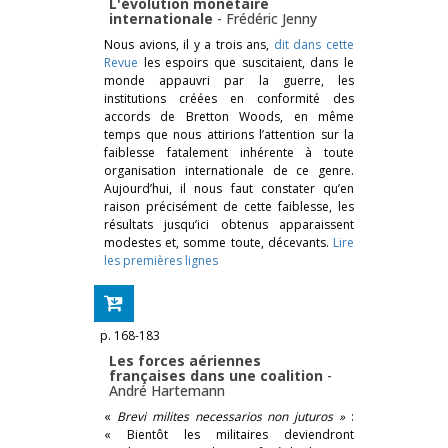
L'évolution monétaire
internationale
-
Frédéric Jenny
Nous avions, il y a trois ans,
dit dans cette
Revue
les espoirs que suscitaient, dans le
monde appauvri par la guerre, les
institutions créées en conformité des
accords de Bretton Woods, en même
temps que nous attirions l’attention sur la
faiblesse fatalement inhérente à toute
organisation internationale de ce genre.
Aujourd’hui, il nous faut constater qu’en
raison précisément de cette faiblesse, les
résultats jusqu’ici obtenus apparaissent
modestes et, somme toute, décevants.
Lire
les premières lignes
p. 168-183
Les forces aériennes
françaises dans une coalition
-
André Hartemann
«
Brevi milites necessarios non juturos »
:
« Bientôt les militaires deviendront