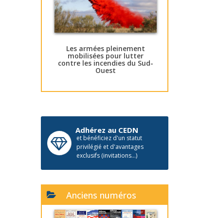
Les armées pleinement
mobilisées pour lutter
contre les incendies du Sud-
Ouest
Adhérez au CEDN
et bénéficiez d'un statut
privilégié et d'avantages
exclusifs (invitations...)
Anciens numéros