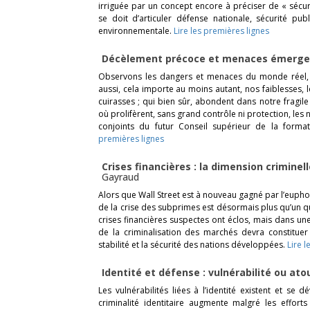
irriguée par un concept encore à préciser de « sécur
se doit d’articuler défense nationale, sécurité pub
environnementale.
Lire les premières lignes
Décèlement précoce et menaces émerg
Observons les dangers et menaces du monde réel, 
aussi, cela importe au moins autant, nos faiblesses, l
cuirasses ; qui bien sûr, abondent dans notre fragile
où prolifèrent, sans grand contrôle ni protection, les 
conjoints du futur Conseil supérieur de la forma
premières lignes
Crises financières : la dimension criminel
Gayraud
Alors que Wall Street est à nouveau gagné par l’euphor
de la crise des subprimes est désormais plus qu’un qu
crises financières suspectes ont éclos, mais dans une 
de la criminalisation des marchés devra constituer
stabilité et la sécurité des nations développées.
Lire 
Identité et défense : vulnérabilité ou at
Les vulnérabilités liées à l’identité existent et se 
criminalité identitaire augmente malgré les effort