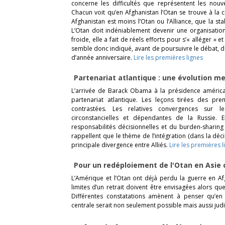
concerne les difficultés que représentent les nouv
Chacun voit qu’en Afghanistan l’Otan se trouve à la 
Afghanistan est moins l’Otan ou l’Alliance, que la s
L’Otan doit indéniablement devenir une organisation 
froide, elle a fait de réels efforts pour s’« alléger » et
semble donc indiqué, avant de poursuivre le débat, 
d’année anniversaire.
Lire les premières lignes
Partenariat atlantique : une évolution 
L’arrivée de Barack Obama à la présidence américai
partenariat atlantique. Les leçons tirées des p
contrastées. Les relatives convergences sur l
circonstancielles et dépendantes de la Russie.
responsabilités décisionnelles et du burden-sharing
rappellent que le thème de l’intégration (dans la décis
principale divergence entre Alliés.
Lire les premières l
Pour un redéploiement de l'Otan en Asie
L’Amérique et l’Otan ont déjà perdu la guerre en Afg
limites d’un retrait doivent être envisagées alors qu
Différentes constatations amènent à penser qu’en
centrale serait non seulement possible mais aussi jud