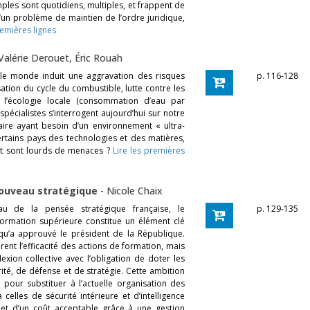
les sont quotidiens, multiples, et frappent de
 d’un problème de maintien de l’ordre juridique,
remières lignes
Valérie Derouet
,
Éric Rouah
s le monde induit une aggravation des risques
p. 116-128
isation du cycle du combustible, lutte contre les
 l’écologie locale (consommation d’eau par
 spécialistes s’interrogent aujourd’hui sur notre
éaire ayant besoin d’un environnement « ultra-
certains pays des technologies et des matières,
nt sont lourds de menaces ?
Lire les premières
enouveau stratégique
-
Nicole Chaix
au de la pensée stratégique française, le
p. 129-135
formation supérieure constitue un élément clé
qu’a approuvé le président de la République.
rent l’efficacité des actions de formation, mais
xion collective avec l’obligation de doter les
é, de défense et de stratégie. Cette ambition
 pour substituer à l’actuelle organisation des
lles de sécurité intérieure et d’intelligence
et d’un coût acceptable grâce à une gestion