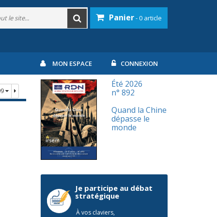
Panier
- 0 article
MON ESPACE
CONNEXION
Été 2026
09
n° 892
Quand la Chine
dépasse le
monde
Je participe au débat
stratégique
À vos claviers,