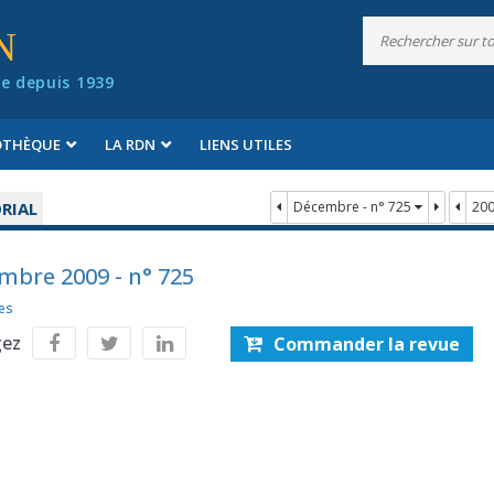
N
e depuis 1939
IOTHÈQUE
LA RDN
LIENS UTILES
RIAL
Décembre - n° 725
20
mbre 2009 - n° 725
es
gez
Commander la revue