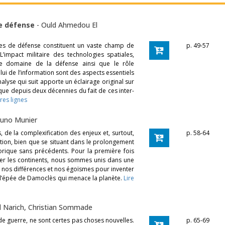
de défense
-
Ould Ahmedou El
ales de défense constituent un vaste champ de
p. 49-57
L’impact militaire des technologies spatiales,
 le domaine de la défense ainsi que le rôle
lui de l’information sont des aspects essentiels
nalyse qui suit apporte un éclairage original sur
que depuis deux décennies du fait de ces inter-
res lignes
uno Munier
, de la complexification des enjeux et, surtout,
p. 58-64
ation, bien que se situant dans le prolongement
torique sans précédents. Pour la première fois
er les continents, nous sommes unis dans une
 nos différences et nos égoïsmes pour inventer
 l’épée de Damoclès qui menace la planète.
Lire
d Narich
,
Christian Sommade
e guerre, ne sont certes pas choses nouvelles.
p. 65-69