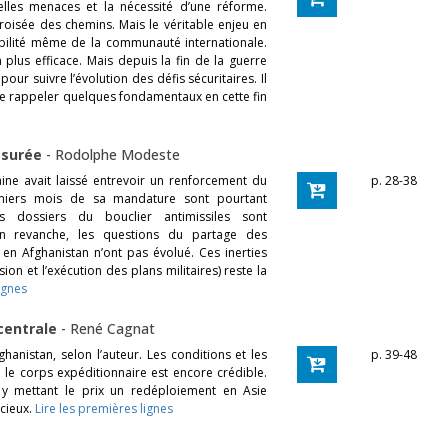
elles menaces et la nécessité d’une réforme.
croisée des chemins. Mais le véritable enjeu en
tabilité même de la communauté internationale.
plus efficace. Mais depuis la fin de la guerre
 pour suivre l’évolution des défis sécuritaires. Il
de rappeler quelques fondamentaux en cette fin
mesurée
-
Rodolphe Modeste
ne avait laissé entrevoir un renforcement du
p. 28-38
remiers mois de sa mandature sont pourtant
es dossiers du bouclier antimissiles sont
 En revanche, les questions du partage des
 en Afghanistan n’ont pas évolué. Ces inerties
ion et l’exécution des plans militaires) reste la
ignes
 centrale
-
René Cagnat
hanistan, selon l’auteur. Les conditions et les
p. 39-48
e le corps expéditionnaire est encore crédible.
 y mettant le prix un redéploiement en Asie
icieux.
Lire les premières lignes