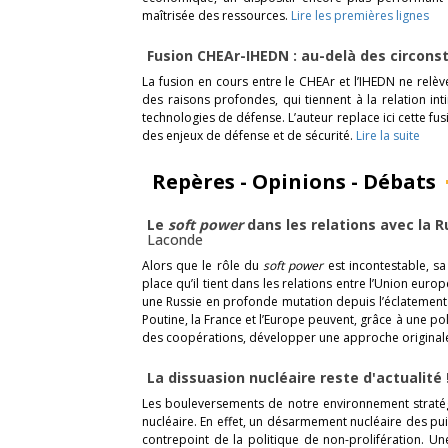
maîtrisée des ressources.
Lire les premières lignes
Fusion CHEAr-IHEDN : au-delà des circon
La fusion en cours entre le CHEAr et l’IHEDN ne relèv
des raisons profondes, qui tiennent à la relation int
technologies de défense. L’auteur replace ici cette fu
des enjeux de défense et de sécurité.
Lire la suite
Repères - Opinions - Débats
Le
soft power
dans les relations avec la 
Laconde
Alors que le rôle du
soft power
est incontestable, sa
place qu’il tient dans les relations entre l’Union europ
une Russie en profonde mutation depuis l’éclatement 
Poutine, la France et l’Europe peuvent, grâce à une po
des coopérations, développer une approche origina
La dissuasion nucléaire reste d'actualité 
Les bouleversements de notre environnement stratégi
nucléaire. En effet, un désarmement nucléaire des pu
contrepoint de la politique de non-prolifération. Une t