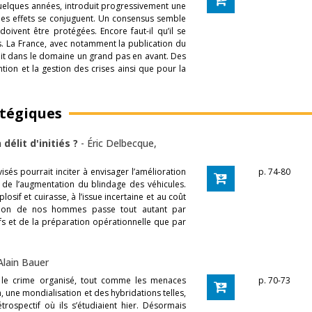
quelques années, introduit progressivement une
 les effets se conjuguent. Un consensus semble
oivent être protégées. Encore faut-il qu’il se
ues. La France, avec notamment la publication du
fait dans le domaine un grand pas en avant. Des
tion et la gestion des crises ainsi que pour la
atégiques
délit d'initiés ?
-
Éric Delbecque
,
sés pourrait inciter à envisager l’amélioration
p. 74-80
 de l’augmentation du blindage des véhicules.
osif et cuirasse, à l’issue incertaine et au coût
tection de nos hommes passe tout autant par
fs et de la préparation opérationnelle que par
Alain Bauer
et le crime organisé, tout comme les menaces
p. 70-73
n, une mondialisation et des hybridations telles,
rospectif où ils s’étudiaient hier. Désormais