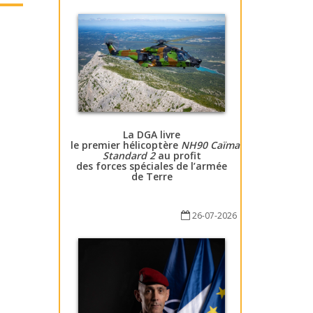
La DGA livre
le premier hélicoptère
NH90 Caïman
Standard 2
au profit
des forces spéciales de l’armée
de Terre
26-07-2026