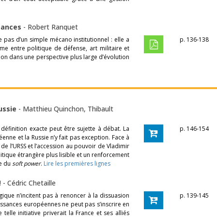
stances
-
Robert Ranquet
e pas d’un simple mécano institutionnel : elle a
p. 136-138
ime entre politique de défense, art militaire et
sion dans une perspective plus large d’évolution
Russie
-
Matthieu Quinchon
,
Thibault
 définition exacte peut être sujette à débat. La
p. 146-154
éenne et la Russie n’y fait pas exception. Face à
de l’URSS et l’accession au pouvoir de Vladimir
litique étrangère plus lisible et un renforcement
le du
soft power
.
Lire les premières lignes
!
-
Cédric Chetaille
que n’incitent pas à renoncer à la dissuasion
p. 139-145
issances européennes ne peut pas s’inscrire en
elle initiative priverait la France et ses alliés