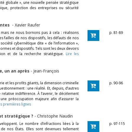
ité globale », une nouvelle pensée stratégique
lique, protection des entreprises ou sécurité
entes
-
Xavier Raufer
mais ne nous bornons pas à cela : réalisons
p. 81-89
es failles de nos dispositifs, les défauts de nos
 société cybernétique dite « de l’information »,
normes et dispositifs. Tels sont les deux devoirs
tion et de la recherche stratégique.
Lire les
le, un an après
-
Jean-François
ie et les profits géants, la dimension criminelle
p. 90-96
estionnement : une réalité. Et, depuis, d’autres
relative indifférence. À l’avenir, le décèlement
 une préoccupation majeure afin d’assurer la
les premières lignes
out stratégique ?
-
Christophe Naudin
développent. Le nombre d’infractions liées à la
p. 97-115
s de nos États. Elles sont devenues tellement