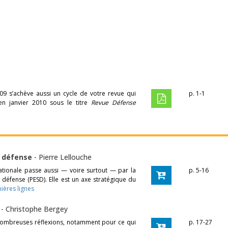
09 s’achève aussi un cycle de votre revue qui
p. 1-1
n janvier 2010 sous le titre
Revue Défense
a défense
-
Pierre Lellouche
nationale passe aussi — voire surtout — par la
p. 5-16
 défense (PESD). Elle est un axe stratégique du
mières lignes
x
-
Christophe Bergey
e nombreuses réflexions, notamment pour ce qui
p. 17-27