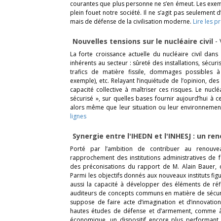
courantes que plus personne ne s’en émeut. Les exemp
plein fouet notre société. Il ne s’agit pas seulement
mais de défense de la civilisation moderne.
Lire les p
Nouvelles tensions sur le nucléaire civil
-
La forte croissance actuelle du nucléaire civil dan
inhérents au secteur : sûreté des installations, sécur
trafics de matière fissile, dommages possibles à
exemple), etc. Relayant l’inquiétude de l’opinion, des
capacité collective à maîtriser ces risques. Le nucl
sécurisé », sur quelles bases fournir aujourd’hui à 
alors même que leur situation ou leur environneme
lignes
Synergie entre l'IHEDN et l'INHESJ : un r
Porté par l’ambition de contribuer au renouve
rapprochement des institutions administratives de 
des préconisations du rapport de M. Alain Bauer, 
Parmi les objectifs donnés aux nouveaux instituts figu
aussi la capacité à développer des éléments de réfle
auditeurs de concepts communs en matière de sécurit
suppose de faire acte d’imagination et d’innovation
hautes études de défense et d’armement, comme à ce
économique, un dispositif encore plus performant 