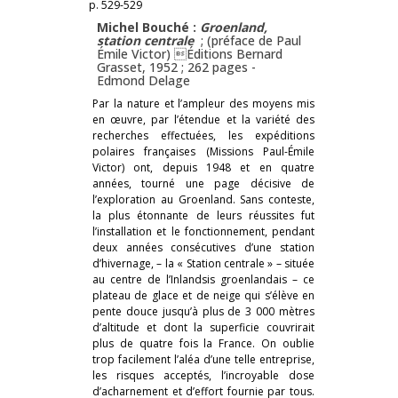
p. 529-529
Michel Bouché :
Groenland,
station centrale
; (préface de Paul
Émile Victor) Éditions Bernard
Grasset, 1952 ; 262 pages -
Edmond Delage
Par la nature et l’ampleur des moyens mis
en œuvre, par l’étendue et la variété des
recherches effectuées, les expéditions
polaires françaises (Missions Paul-Émile
Victor) ont, depuis 1948 et en quatre
années, tourné une page décisive de
l’exploration au Groenland. Sans conteste,
la plus étonnante de leurs réussites fut
l’installation et le fonctionnement, pendant
deux années consécutives d’une station
d’hivernage, – la « Station centrale » – située
au centre de l’Inlandsis groenlandais – ce
plateau de glace et de neige qui s’élève en
pente douce jusqu’à plus de 3 000 mètres
d’altitude et dont la superficie couvrirait
plus de quatre fois la France. On oublie
trop facilement l’aléa d’une telle entreprise,
les risques acceptés, l’incroyable dose
d’acharnement et d’effort fournie par tous.