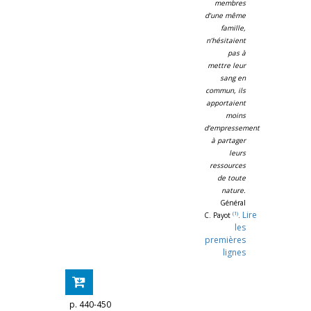
membres
d’une même
famille,
n’hésitaient
pas à
mettre leur
sang en
commun, ils
apportaient
moins
d’empressement
à partager
leurs
ressources
de toute
nature.
Général
Lire
(1)
C. Payot
.
les
premières
lignes
p. 440-450