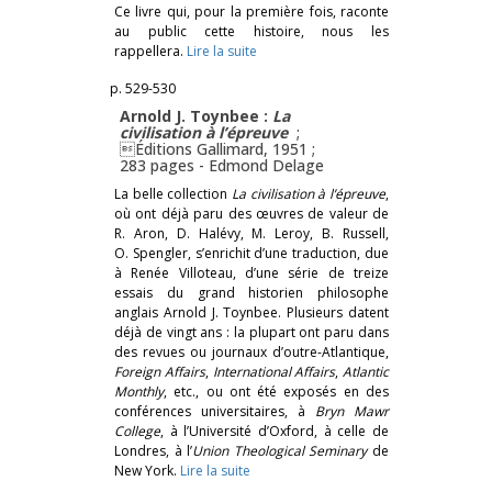
Ce livre qui, pour la première fois, raconte
au public cette histoire, nous les
rappellera.
Lire la suite
p. 529-530
Arnold J. Toynbee :
La
civilisation à l’épreuve
;
Éditions Gallimard, 1951 ;
283 pages -
Edmond Delage
La belle collection
La civilisation à l’épreuve
,
où ont déjà paru des œuvres de valeur de
R. Aron, D. Halévy, M. Leroy, B. Russell,
O. Spengler, s’enrichit d’une traduction, due
à Renée Villoteau, d’une série de treize
essais du grand historien philosophe
anglais Arnold J. Toynbee. Plusieurs datent
déjà de vingt ans : la plupart ont paru dans
des revues ou journaux d’outre-Atlantique,
Foreign Affairs
,
International Affairs
,
Atlantic
Monthly
, etc., ou ont été exposés en des
conférences universitaires, à
Bryn Mawr
College
, à l’Université d’Oxford, à celle de
Londres, à l’
Union Theological Seminary
de
New York.
Lire la suite