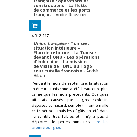
française : opérations et
constructions - La flotte
de commerce et les ports
français
-
André Reussner
p. 512-517
Union française
- Tunisie :
situation intérieure -
Plan de réforme - La Tunisie
devant l'ONU - Les opérations
d'Indochine - La mission
de visite de l'ONU au Togo
sous tutelle française
-
André
Hibon
Pendant le mois de septembre, la situation
intérieure tunisienne a été beaucoup plus
calme que les mois précédents. Quelques
attentats causés par engins explosifs
déposés au hasard, semble-t-il, ont émaillé
cette période, mais les dégâts ont été dans
l’ensemble très faibles et il n’y a pas à
déplorer de pertes humaines.
Lire les
premières lignes