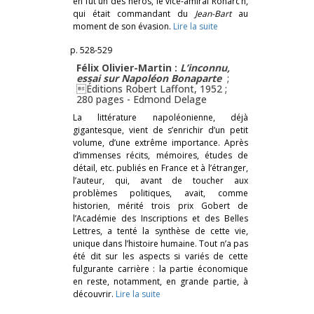
en fut un des héros, le vice-amiral Ronarc’h,
qui était commandant du
Jean-Bart
au
moment de son évasion.
Lire la suite
p. 528-529
Félix Olivier-Martin :
L’inconnu,
essai sur Napoléon Bonaparte
;
Éditions Robert Laffont, 1952 ;
280 pages -
Edmond Delage
La littérature napoléonienne, déjà
gigantesque, vient de s’enrichir d’un petit
volume, d’une extrême importance. Après
d’immenses récits, mémoires, études de
détail, etc. publiés en France et à l’étranger,
l’auteur, qui, avant de toucher aux
problèmes politiques, avait, comme
historien, mérité trois prix Gobert de
l’Académie des Inscriptions et des Belles
Lettres, a tenté la synthèse de cette vie,
unique dans l’histoire humaine. Tout n’a pas
été dit sur les aspects si variés de cette
fulgurante carrière : la partie économique
en reste, notamment, en grande partie, à
découvrir.
Lire la suite