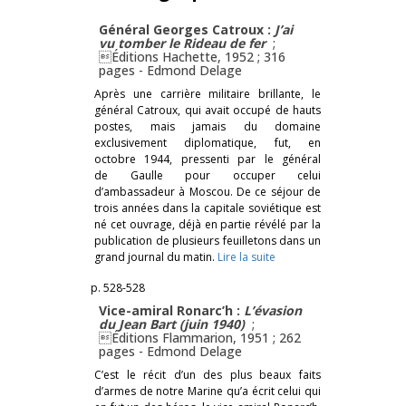
Général Georges Catroux :
J’ai
vu tomber le Rideau de fer
;
Éditions Hachette, 1952 ; 316
pages -
Edmond Delage
Après une carrière militaire brillante, le
général Catroux, qui avait occupé de hauts
postes, mais jamais du domaine
exclusivement diplomatique, fut, en
octobre 1944, pressenti par le général
de Gaulle pour occuper celui
d’ambassadeur à Moscou. De ce séjour de
trois années dans la capitale soviétique est
né cet ouvrage, déjà en partie révélé par la
publication de plusieurs feuilletons dans un
grand journal du matin.
Lire la suite
p. 528-528
Vice-amiral Ronarc’h :
L’évasion
du
Jean Bart
(juin 1940)
;
Éditions Flammarion, 1951 ; 262
pages -
Edmond Delage
C’est le récit d’un des plus beaux faits
d’armes de notre Marine qu’a écrit celui qui