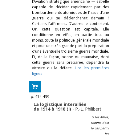
l’Aviation stratégique américaine — est-elle
capable de décider rapidement par des
bombardements atomiques de l’issue d’une
guerre qui se déclencherait demain ?
Certains l’affirment. D’autres le contestent.
Or, cette question est capitale. Elle
conditionne en effet, en partie tout au
moins, toute la politique générale mondiale
et pour une très grande part la préparation
d’une éventuelle troisième guerre mondiale.
Et, de la façon, bonne ou mauvaise, dont
cette guerre sera préparée, dépendra la
victoire ou la défaite.
Lire les premières
lignes
p. 414-439
La logistique interalliée
de 1914 à 1918 (I)
-
P.-L. Philibert
Si les Alliés,
comme c’est
le cas parmi
les