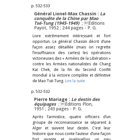
p. 532-533
Général Lionel-Max Chassin :
La
conquête de la Chine par Mao
Tsé-Tung (1945-1949)
; Éditions
Payot, 1952 ; 244 pages -
P. G.
Livre extrêmement intéressant et fort
opportun. Le général Chassin décrit d’une
façon assez détaillée (mais on regrette
l’insuffisance des cartes) les opérations
victorieuses des « Armées de la Libération »
contre les Armées nationalistes de Chang
Kaï Chek, de la fin du Second Conflit
mondial à la victoire complète et définitive
de Mao Tsé-Tung.
Lire la suite
p. 532-532
Pierre Mariage :
Le destin des
équipages
; Éditions Plon,
1951 ; 243 pages -
P. G.
Après l’armistice, quatre officiers d’un
groupe de reconnaissance se séparent à
Alger et suivent leur destin. C’est leur
histoire que nous conte l’auteur d’une façon
fort vivante et quelquefois un peu