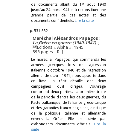
er
de documents allant du 1
août 1940
jusqu’au 24 mars 1941 et à reconstituer une
grande partie de ces notes et des
documents confidentiels.
Lire la suite
p. 531-532
Maréchal Aléxandros Papagos :
La Grèce en guerre (1940-1941)
;
Éditions « Alpha », 1945 ;
395 pages -
R. J.
Le maréchal Papagos, qui commanda les
armées grecques lors de l’agression
italienne d’octobre 1940 et de l’agression
allemande d’avril 1941, nous apporte dans
ce livre un récit détaillé des deux
campagnes qu’il dirigea. L’ouvrage
comprend deux parties. La première traite
de la période d’entre les deux guerres, du
Pacte balkanique, de l’alliance gréco-turque
et des garanties franco-anglaises, ainsi que
de la politique italienne et allemande
envers la Grèce. Elle est suivie par
d’abondants documents officiels.
Lire la
suite