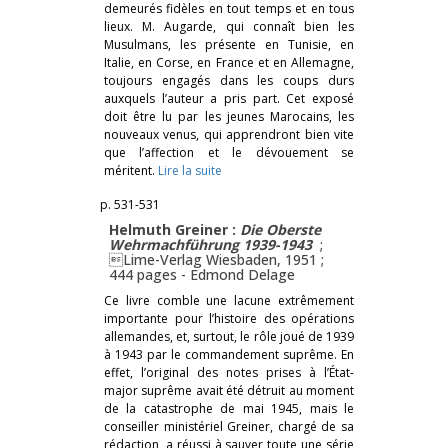
demeurés fidèles en tout temps et en tous
lieux. M. Augarde, qui connaît bien les
Musulmans, les présente en Tunisie, en
Italie, en Corse, en France et en Allemagne,
toujours engagés dans les coups durs
auxquels l’auteur a pris part. Cet exposé
doit être lu par les jeunes Marocains, les
nouveaux venus, qui apprendront bien vite
que l’affection et le dévouement se
méritent.
Lire la suite
p. 531-531
Helmuth Greiner :
Die Oberste
Wehrmachführung 1939-1943
;
Lime-Verlag Wiesbaden, 1951 ;
444 pages -
Edmond Delage
Ce livre comble une lacune extrêmement
importante pour l’histoire des opérations
allemandes, et, surtout, le rôle joué de 1939
à 1943 par le commandement suprême. En
effet, l’original des notes prises à l’État-
major suprême avait été détruit au moment
de la catastrophe de mai 1945, mais le
conseiller ministériel Greiner, chargé de sa
rédaction, a réussi à sauver toute une série