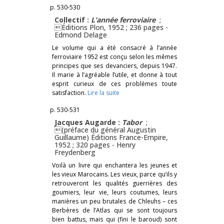
p. 530-530
Collectif :
L’année ferroviaire
;
Éditions Plon, 1952 ; 236 pages -
Edmond Delage
Le volume qui a été consacré à l’année
ferroviaire 1952 est conçu selon les mêmes
principes que ses devanciers, depuis 1947.
Il marie à l’agréable l’utile, et donne à tout
esprit curieux de ces problèmes toute
satisfaction.
Lire la suite
p. 530-531
Jacques Augarde :
Tabor
;
(préface du général Augustin
Guillaume) Éditions France-Empire,
1952 ; 320 pages -
Henry
Freydenberg
Voilà un livre qui enchantera les jeunes et
les vieux Marocains. Les vieux, parce qu’ils y
retrouveront les qualités guerrières des
goumiers, leur vie, leurs coutumes, leurs
manières un peu brutales de Chleuhs – ces
Berbères de l’Atlas qui se sont toujours
bien battus, mais qui (fini le baroud) sont