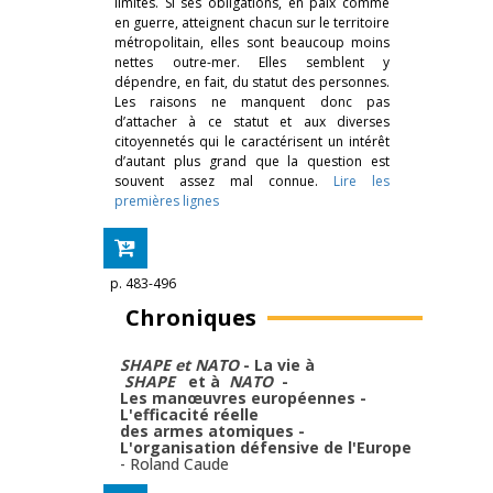
limites. Si ses obligations, en paix comme
en guerre, atteignent chacun sur le territoire
métropolitain, elles sont beaucoup moins
nettes outre-mer. Elles semblent y
dépendre, en fait, du statut des personnes.
Les raisons ne manquent donc pas
d’attacher à ce statut et aux diverses
citoyennetés qui le caractérisent un intérêt
d’autant plus grand que la question est
souvent assez mal connue.
Lire les
premières lignes
p. 483-496
Chroniques
SHAPE et NATO
- La vie à
SHAPE
et à
NATO
-
Les manœuvres européennes -
L'efficacité réelle
des armes atomiques -
L'organisation défensive de l'Europe
-
Roland Caude