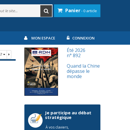
Panier
- 0 article
MON ESPACE
CONNEXION
Été 2026
67
n° 892
Quand la Chine
dépasse le
monde
Je participe au débat
stratégique
À vos claviers,