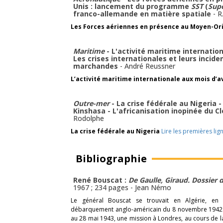
Unis : lancement du programme
SST
(
Supe
franco-allemande en matière spatiale
-
R
Les Forces aériennes en présence au Moyen-Or
Maritime
- L'activité maritime internation
Les crises internationales et leurs incid
marchandes
-
André Reussner
L’activité maritime internationale aux mois d’av
Outre-mer
- La crise fédérale au Nigeria -
Kinshasa - L'africanisation inopinée du 
Rodolphe
La crise fédérale au Nigeria
Lire les premières lig
Bibliographie
René Bouscat :
De Gaulle, Giraud. Dossier 
1967 ; 234 pages -
Jean Némo
Le général Bouscat se trouvait en Algérie, en 
débarquement anglo-américain du 8 novembre 1942. Aya
au 28 mai 1943, une mission à Londres, au cours de laq