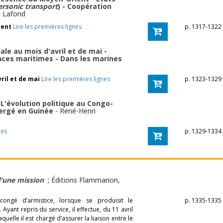
rsonic transport
) - Coopération
. Lafond
ient
Lire les premières lignes
p. 1317-1322
ale au mois d'avril et de mai -
ences maritimes - Dans les marines
ril et de mai
Lire les premières lignes
p. 1323-1329
 L'évolution politique au Congo-
Clergé en Guinée
-
René-Henri
nes
p. 1329-1334
d’une mission
; Éditions Flammarion,
congé d’armistice, lorsque se produisit le
p. 1335-1335
nt repris du service, il effectue, du 11 avril
uelle il est chargé d’assurer la liaison entre le