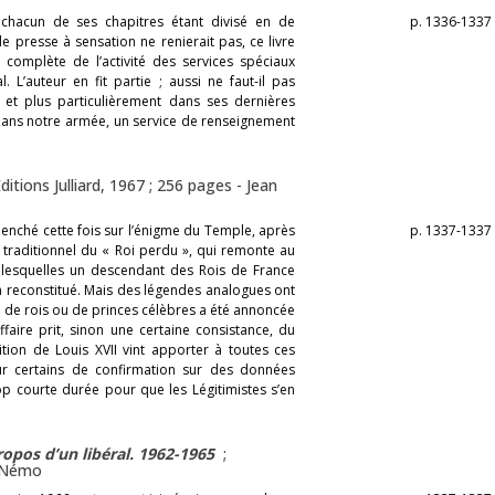
chacun de ses chapitres étant divisé en de
p. 1336-1337
 presse à sensation ne renierait pas, ce livre
 complète de l’activité des services spéciaux
. L’auteur en fit partie ; aussi ne faut-il pas
 et plus particulièrement dans ses dernières
ait dans notre armée, un service de renseignement
Éditions Julliard, 1967 ; 256 pages -
Jean
 penché cette fois sur l’énigme du Temple, après
p. 1337-1337
he traditionnel du « Roi perdu », qui remonte au
 lesquelles un descendant des Rois de France
in reconstitué. Mais des légendes analogues ont
n de rois ou de princes célèbres a été annoncée
faire prit, sinon une certaine consistance, du
tion de Louis XVII vint apporter à toutes ces
ur certains de confirmation sur des données
rop courte durée pour que les Légitimistes s’en
Propos d’un libéral. 1962-1965
;
 Némo