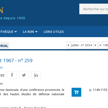
N
e depuis 1939
IOTHÈQUE
LA RDN
LIENS UTILES
RIAL
Juillet - n° 259
19
et 1967 - n° 259
es
gez
en
nse Nationale
, d'une conférence prononcée, le
p. 1149-1155
tut des hautes études de défense nationale