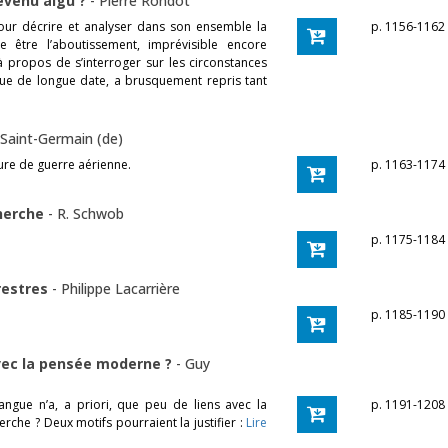
devenu aigu ?
-
Pierre Rondot
 pour décrire et analyser dans son ensemble la
p. 1156-1162
e être l’aboutissement, imprévisible encore
à propos de s’interroger sur les circonstances
ique de longue date, a brusquement repris tant
 Saint-Germain (de)
ure de guerre aérienne.
p. 1163-1174
cherche
-
R. Schwob
p. 1175-1184
rrestres
-
Philippe Lacarrière
p. 1185-1190
avec la pensée moderne ?
-
Guy
angue n’a, a priori, que peu de liens avec la
p. 1191-1208
rche ? Deux motifs pourraient la justifier :
Lire