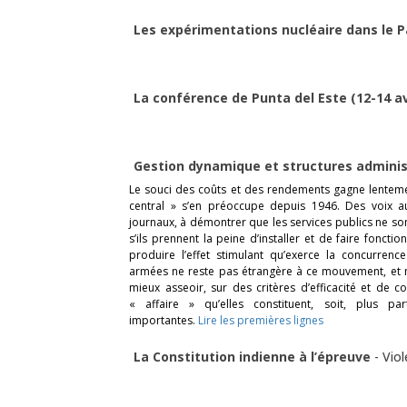
Les expérimentations nucléaire dans le P
La conférence de Punta del Este (12-14 av
Gestion dynamique et structures admini
Le souci des coûts et des rendements gagne lenteme
central » s’en préoccupe depuis 1946. Des voix au
journaux, à démontrer que les services publics ne s
s’ils prennent la peine d’installer et de faire fonc
produire l’effet stimulant qu’exerce la concurrence
armées ne reste pas étrangère à ce mouvement, et n
mieux asseoir, sur des critères d’efficacité et de c
« affaire » qu’elles constituent, soit, plus par
importantes.
Lire les premières lignes
La Constitution indienne à l’épreuve
-
Viol