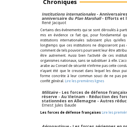
Chroniques
Institutions internationales
- Anniversaire
anniversaire du
Plan Marshall
- Efforts et
René Jacquot
Certains des événements qui se sont déroulés à partir
mis en évidence ce fait qui, pour fondamental qu’i
institutions internationales subissent plus qu’elle
longtemps que ces institutions ne disposeront pas 
comment de tels pouvoirs pourraient leur être attribué
être autrement. Aussi bien l’activité de ces institu
organismes nationaux, sans se substituer à elle. L’acc
arabe au Conseil de sécurité n’infirme pas cette consta
n’ayant été que le creuset dans lequel les deux p
forme concrète à leur commun souci de ne pas perme
conflit général.
Lire les premières lignes
Militaire
- Les forces de défense français
réserve - Au Vietnam - Réduction des for
stationnées en Allemagne - Autres réduc
Ernest Jules Baude
Les forces de défense françaises
Lire les premièr
Aéronautique
- Les forces aériennes en p