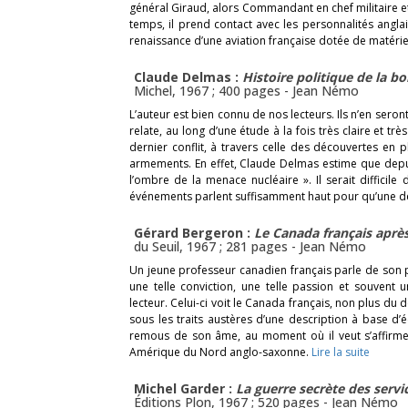
général Giraud, alors Commandant en chef militaire et 
temps, il prend contact avec les personnalités angla
renaissance d’une aviation française dotée de matér
Claude Delmas :
Histoire politique de la 
Michel, 1967 ; 400 pages -
Jean Némo
L’auteur est bien connu de nos lecteurs. Ils n’en seron
relate, au long d’une étude à la fois très claire et trè
dernier conflit, à travers celle des découvertes en 
armements. En effet, Claude Delmas estime que depuis
l’ombre de la menace nucléaire ». Il serait difficile
événements parlent suffisamment haut pour qu’une dé
Gérard Bergeron :
Le Canada français après
du Seuil, 1967 ; 281 pages -
Jean Némo
Un jeune professeur canadien français parle de son 
une telle conviction, une telle passion et souvent 
lecteur. Celui-ci voit le Canada français, non plus du
sous les traits austères d’une description à base d’
remous de son âme, au moment où il veut s’affirmer
Amérique du Nord anglo-saxonne.
Lire la suite
Michel Garder :
La guerre secrète des servi
Éditions Plon, 1967 ; 520 pages -
Jean Némo