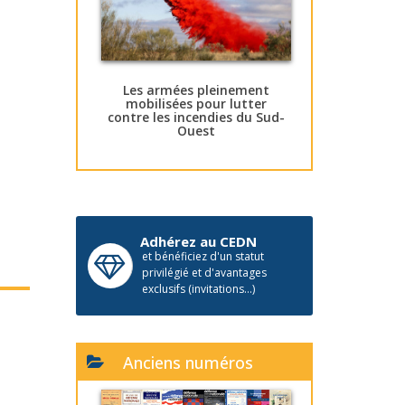
Les armées pleinement
mobilisées pour lutter
contre les incendies du Sud-
Ouest
Adhérez au CEDN
et bénéficiez d'un statut
privilégié et d'avantages
exclusifs (invitations...)
Anciens numéros