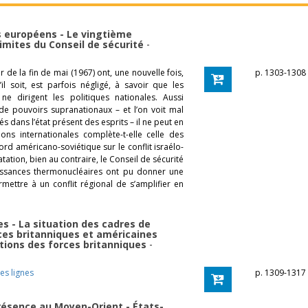
s européens - Le vingtième
 limites du Conseil de sécurité
-
 de la fin de mai (1967) ont, une nouvelle fois,
p. 1303-1308
l soit, est parfois négligé, à savoir que les
s ne dirigent les politiques nationales. Aussi
de pouvoirs supranationaux – et l’on voit mal
s dans l’état présent des esprits – il ne peut en
tions internationales complète-t-elle celle des
ord américano-soviétique sur le conflit israélo-
tation, bien au contraire, le Conseil de sécurité
uissances thermonucléaires ont pu donner une
ttre à un conflit régional de s’amplifier en
es - La situation des cadres de
ces britanniques et américaines
tions des forces britanniques
-
es lignes
p. 1309-1317
résence au Moyen-Orient - États-