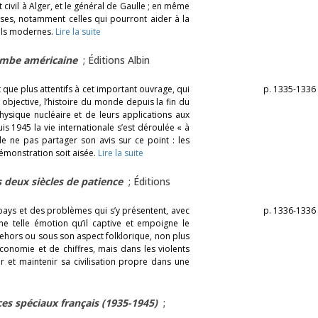
civil à Alger, et le général de Gaulle ; en même
ises, notamment celles qui pourront aider à la
iels modernes.
Lire la suite
bombe américaine
; Éditions Albin
t que plus attentifs à cet important ouvrage, qui
p. 1335-1336
s objective, l’histoire du monde depuis la fin du
physique nucléaire et de leurs applications aux
 1945 la vie internationale s’est déroulée « à
 de ne pas partager son avis sur ce point : les
monstration soit aisée.
Lire la suite
 deux siècles de patience
; Éditions
pays et des problèmes qui s’y présentent, avec
p. 1336-1336
une telle émotion qu’il captive et empoigne le
 dehors ou sous son aspect folklorique, non plus
économie et de chiffres, mais dans les violents
 et maintenir sa civilisation propre dans une
ces spéciaux français (1935-1945)
;