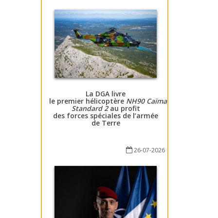
La DGA livre
le premier hélicoptère
NH90 Caïman
Standard 2
au profit
des forces spéciales de l’armée
de Terre
26-07-2026