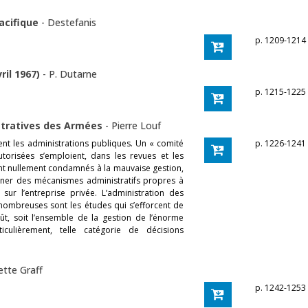
acifique
-
Destefanis
p. 1209-1214
ril 1967)
-
P. Dutarne
p. 1215-1225
stratives des Armées
-
Pierre Louf
nt les administrations publiques. Un « comité
p. 1226-1241
torisées s’emploient, dans les revues et les
ont nullement condamnés à la mauvaise gestion,
tionner des mécanismes administratifs propres à
 sur l’entreprise privée. L’administration des
ombreuses sont les études qui s’efforcent de
oût, soit l’ensemble de la gestion de l’énorme
ticulièrement, telle catégorie de décisions
ette Graff
p. 1242-1253