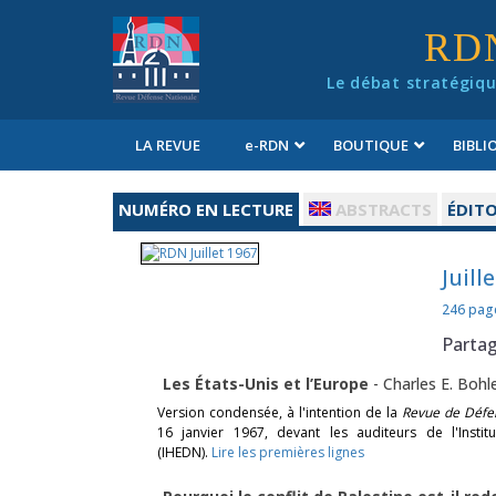
Panneau de gestion des cookies
RD
Le débat stratégiqu
LA REVUE
e
-RDN
BOUTIQUE
BIBL
Conditions générales de vente
NUMÉRO EN LECTURE
ABSTRACTS
ÉDITO
Juill
246 pag
Parta
Les États-Unis et l’Europe
-
Charles E. Bohl
Version condensée, à l'intention de la
Revue de Défe
16 janvier 1967, devant les auditeurs de l'Insti
(IHEDN).
Lire les premières lignes