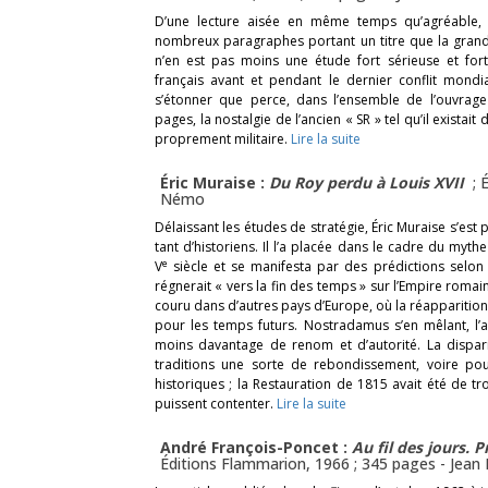
D’une lecture aisée en même temps qu’agréable, 
nombreux paragraphes portant un titre que la grande
n’en est pas moins une étude fort sérieuse et fort
français avant et pendant le dernier conflit mondial
s’étonner que perce, dans l’ensemble de l’ouvrage
pages, la nostalgie de l’ancien « SR » tel qu’il exist
proprement militaire.
Lire la suite
Éric Muraise :
Du Roy perdu à Louis XVII
; 
Némo
Délaissant les études de stratégie, Éric Muraise s’est
tant d’historiens. Il l’a placée dans le cadre du myt
e
V
siècle et se manifesta par des prédictions selon
régnerait « vers la fin des temps » sur l’Empire roma
couru dans d’autres pays d’Europe, où la réapparitio
pour les temps futurs. Nostradamus s’en mêlant, l’af
moins davantage de renom et d’autorité. La dispari
traditions une sorte de rebondissement, voire po
historiques ; la Restauration de 1815 avait été de t
puissent contenter.
Lire la suite
André François-Poncet :
Au fil des jours. 
Éditions Flammarion, 1966 ; 345 pages -
Jean