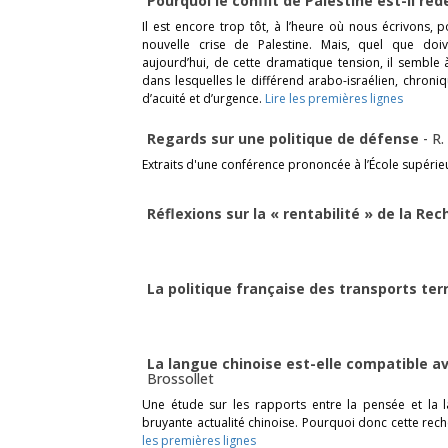
Pourquoi le conflit de Palestine est-il re
Il est encore trop tôt, à l’heure où nous écrivons,
nouvelle crise de Palestine. Mais, quel que doiv
aujourd’hui, de cette dramatique tension, il semble 
dans lesquelles le différend arabo-israélien, chron
d’acuité et d’urgence.
Lire les premières lignes
Regards sur une politique de défense
-
R.
Extraits d'une conférence prononcée à l’École supérie
Réflexions sur la « rentabilité » de la Re
La politique française des transports te
La langue chinoise est-elle compatible 
Brossollet
Une étude sur les rapports entre la pensée et la l
bruyante actualité chinoise. Pourquoi donc cette reche
les premières lignes