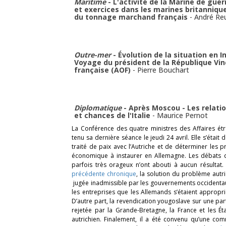
Maritime
- L'activité de la Marine de gue
et exercices dans les marines britannique
du tonnage marchand français
-
André Re
Outre-mer
- Évolution de la situation en 
Voyage du président de la République Vin
française (AOF)
-
Pierre Bouchart
Diplomatique
- Après Moscou - Les relatio
et chances de l'Italie
-
Maurice Pernot
La Conférence des quatre ministres des Affaires é
tenu sa dernière séance le jeudi 24 avril. Elle s’étai
traité de paix avec l’Autriche et de déterminer les p
économique à instaurer en Allemagne. Les débats qu
parfois très orageux n’ont abouti à aucun résultat
précédente chronique
, la solution du problème autri
jugée inadmissible par les gouvernements occidenta
les entreprises que les Allemands s’étaient appropri
D’autre part, la revendication yougoslave sur une par
rejetée par la Grande-Bretagne, la France et les État
autrichien. Finalement, il a été convenu qu’une com