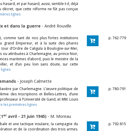
u hasard, et par hasard, aussi, semble-t-il, déjà
 ou décret, que cette réforme ne fût pas conçue
mières lignes
ix et dans la guerre
-
André Rouville
, comme tant de nos plus fortes institutions
p. 762-779
’au grand Empereur, et à la suite des phares
la tour d’Ordre de Caligula à Boulogne-sur-Mer,
s ou attribuées à Charlemagne, au prince Noir,
inces maritimes d’abord, puis le ministre de la
ller, et d’un peu loin sans doute, sur cette
 lignes
llemands
-
Joseph Calmette
a Bavière par Charlemagne. L’œuvre politique de
p. 780-791
émie des Inscriptions et Belles-Lettres, d’une
 professeur à l’Université de Gand, et MM. Louis
re les premières lignes
er
(1
avril - 21 juin 1945)
-
M. Moreau
bale et une tactique insulaire, la campagne du
p. 792-815
pération et de la coordination des trois armes.