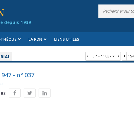
N
e depuis 1939
IOTHÈQUE
LA RDN
LIENS UTILES
RIAL
Juin - n° 037
19
1947 - n° 037
es
gez