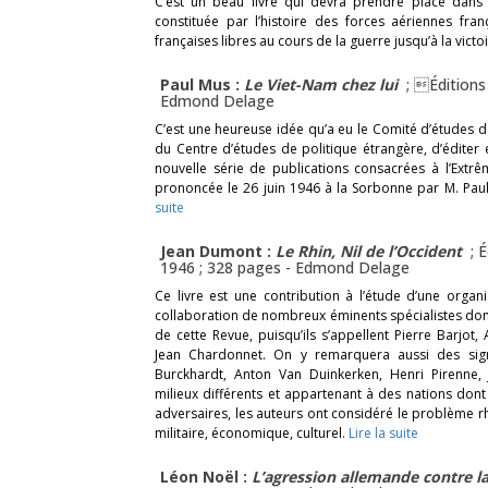
C’est un beau livre qui devra prendre place dans 
constituée par l’histoire des forces aériennes fra
françaises libres au cours de la guerre jusqu’à la victoi
Paul Mus :
Le Viet-Nam chez lui
; Éditions
Edmond Delage
C’est une heureuse idée qu’a eu le Comité d’études
du Centre d’études de politique étrangère, d’éditer 
nouvelle série de publications consacrées à l’Extrê
prononcée le 26 juin 1946 à la Sorbonne par M. Pau
suite
Jean Dumont :
Le Rhin, Nil de l’Occident
; É
1946 ; 328 pages -
Edmond Delage
Ce livre est une contribution à l’étude d’une organi
collaboration de nombreux éminents spécialistes dont 
de cette Revue, puisqu’ils s’appellent Pierre Barjo
Jean Chardonnet. On y remarquera aussi des signa
Burckhardt, Anton Van Duinkerken, Henri Pirenne,
milieux différents et appartenant à des nations do
adversaires, les auteurs ont considéré le problème 
militaire, économique, culturel.
Lire la suite
Léon Noël :
L’agression allemande contre l