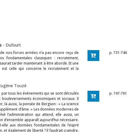
es
-
Dufourt
n de nos forces armées n’a pas encore reçu de
p. 731-746
ois fondamentales classiques : recrutement,
 saurait tarder maintenant à être abordé. Et une
 est celle qui concerne le recrutement et la
Eugène Touzé
 par tous les événements qui se sont déroulés
p. 747-761
t bouleversements économiques et sociaux. Il
, là aussi, la pensée de Bergson : « La science
n supplément d’âme. » Les données modernes de
ié l’administration qui attend, elle aussi, un
on d’ensemble apparaît aujourd’hui nécessaire.
t-elle aux données fondamentales de l’esprit
, et également de liberté ? Il faudrait craindre,