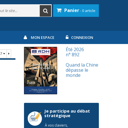
Panier
- 0 article
MON ESPACE
CONNEXION
Été 2026
47
n° 892
Quand la Chine
dépasse le
monde
Je participe au débat
stratégique
À vos claviers,