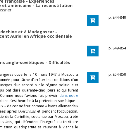
rre française - Expériences
 et américaine - La reconstitution
ussner
p. 844-849
Indochine et à Madagascar -
cent Auriol en Afrique occidentale
p. 849-854
ns anglo-soviétiques - Difficultés
trangères ouverte le 10 mars 1947 à Moscou a
p. 854-859
t donnée pour tâche d’arrêter les conditions d’un
rincipes d’un accord sur le régime politique et
i ont duré quarante-cinq jours et qui furent
. Comme nous l’avions fait prévoir
dans notre
chien s’est heurtée à la prétention soviétique –
ux – de considérer comme « biens allemands »
ées après l’
Anschluss
et pendant l’occupation.
tie de la Carinthie, soutenue par Moscou, a été
s-Unis, qui défendent l’intégrité du territoire
mission quadripartite se réunirait à Vienne le