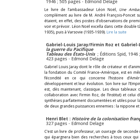
1946 ; 505 pages -
Edmond Delage
Le livre de l’ambassadeur Léon Noël,
Une Ambas
complément au livre de M. André François-Poncet 
étaient, en effet, des postes d’observations de premie
voir et prévoir. Léon Noël excella dans cette double 
1935), puis à Varsovie (1935-1939).
Lire la suite
Gabriel-Louis Jaray/Firmin Roz et Gabriel-
la guerre du Pacifique
Tableau des États-Unis
; Éditions Spid, 1946 
423 pages -
Edmond Delage
Gabriel Louis Jaray dont le rôle de créateur et d’ani
la fondation du Comité France–Amérique, est en mê
fécondité en ce qui concerne l’histoire d’Am
développement et leur évolution. Son livre sur l’Empi
est, dès maintenant, classique. Les deux tableaux qu
collaboration avec Firmin Roz, de l’Institut) et celu
synthèses parfaitement documentées et utiles pour la
de deux grandes puissances ennemies : la nippone et 
Henri Blet :
Histoire de la colonisation fran
327 pages -
Edmond Delage
C’est un livre de professeur, un ouvrage de seconde 
qui épargnera bien des recherches à tous ceux qui n’o