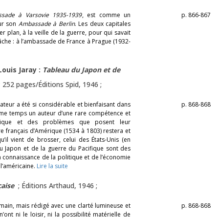
sade à Varsovie 1935-1939
, est comme un
p. 866-867
sur son
Ambassade à Berlin
. Les deux capitales
r plan, à la veille de la guerre, pour qui savait
tâche : à l’ambassade de France à Prague (1932-
Louis Jaray :
Tableau du Japon et de
; 252 pages/Éditions Spid, 1946 ;
mateur a été si considérable et bienfaisant dans
p. 868-868
me temps un auteur d’une rare compétence et
érique et des problèmes que posent leur
re français d’Amérique (1534 à 1803) restera et
’il vient de brosser, celui des États-Unis (en
i du Japon et de la guerre du Pacifique sont des
 connaissance de la politique et de l’économie
l’américaine.
Lire la suite
çaise
; Éditions Arthaud, 1946 ;
main, mais rédigé avec une clarté lumineuse et
p. 868-868
nt ni le loisir, ni la possibilité matérielle de