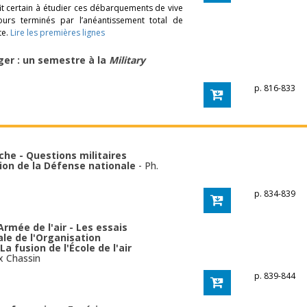
fit certain à étudier ces débarquements de vive
urs terminés par l’anéantissement total de
te.
Lire les premières lignes
nger : un semestre à la
Military
p. 816-833
he - Questions militaires
ion de la Défense nationale
-
Ph.
p. 834-839
Armée de l'air - Les essais
le de l'Organisation
La fusion de l'École de l'air
x Chassin
p. 839-844