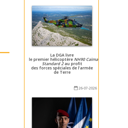
La DGA livre
le premier hélicoptère
NH90 Caïman
Standard 2
au profit
des forces spéciales de l’armée
de Terre
26-07-2026