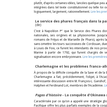
plutôt, d’après certaines idées, lancées quelque peu a
intégrées dans tel texte constitutionnel ou telle loi
logiquement, largement, rationnellement.
Lire les pre
Le service des phares français dans la pa
(de)
er
C’est à Napoléon I
que le Service des Phares doit
nationales, ses origines et sa physionomie. Jusqu
romains de Fréjus et de Marseille (le Pharo), après 
sans omettre les tours successives de Cordouan, due
à Louis de Foix, ce furent les intendants de nos prov
Marine à partir de 1792, qui furent chargés de vei
signalisation encore embryonnaire.
Lire les premières
Charlemagne et les problèmes franco-a
À propos de la difficile conquête de la Saxe et de l
Charlemagne a fait, précédemment, l’objet, à l’Acad
intéressante discussion entre M. François-L. Ganshof,
Halphen et Ferdinand Lot, membres de l’Académie.
Li
Pages d'histoire
- La conquête d'Okinawa 
Caractérisée par ce qu’on a appelé une stratégie glo
Pacifique offre les plus parfaits exemples de la coo