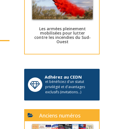
Les armées pleinement
mobilisées pour lutter
contre les incendies du Sud-
Ouest
Adhérez au CEDN
et bénéficiez d'un statut
privilégié et d'avantages
exclusifs (invitations...)
Anciens numéros