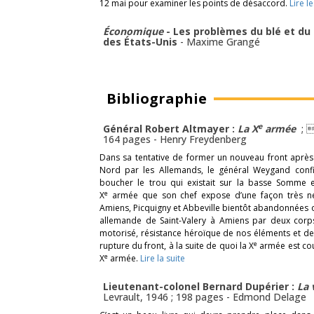
12 mai pour examiner les points de désaccord.
Lire l
Économique
- Les problèmes du blé et du
des États-Unis
-
Maxime Grangé
Bibliographie
e
Général Robert Altmayer :
La X
armée
; 
164 pages -
Henry Freydenberg
Dans sa tentative de former un nouveau front après
Nord par les Allemands, le général Weygand confi
boucher le trou qui existait sur la basse Somme et 
e
X
armée que son chef expose d’une façon très nett
Amiens, Picquigny et Abbeville bientôt abandonnées 
allemande de Saint-Valery à Amiens par deux corp
motorisé, résistance héroïque de nos éléments et de l
e
rupture du front, à la suite de quoi la X
armée est coup
e
X
armée.
Lire la suite
Lieutenant-colonel Bernard Dupérier :
La 
Levrault, 1946 ; 198 pages -
Edmond Delage