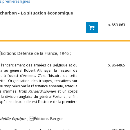
es premières lignes
 charbon - La situation économique
p. 859-863
Éditions Défense de la France, 1946 ;
 l’encerclement des armées de Belgique et du
p. 864-865
a au général Robert Altmayer la mission de
à l’ouest d’Amiens. C’est l’histoire de cette
e. Organisation des troupes, tentatives sur
ou stoppées par la résistance ennemie, attaque
s d’armée, trois
Panzerdivisionen
et un corps
a division anglaise du général Fortune ; enfin,
ée en deux : telle est l’histoire de la première
vieille équipe
; Éditions Berger-