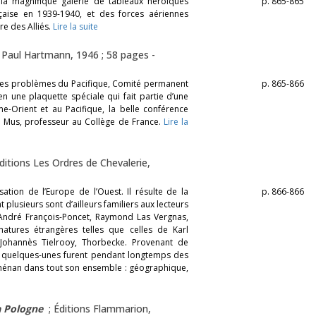
la magnifique galerie de tableaux héroïques
p. 865-865
nçaise en 1939-1940, et des forces aériennes
re des Alliés.
Lire la suite
 Paul Hartmann, 1946 ; 58 pages -
 des problèmes du Pacifique, Comité permanent
p. 865-866
en une plaquette spéciale qui fait partie d’une
me-Orient et au Pacifique, la belle conférence
l Mus, professeur au Collège de France.
Lire la
ditions Les Ordres de Chevalerie,
sation de l’Europe de l’Ouest. Il résulte de la
p. 866-866
plusieurs sont d’ailleurs familiers aux lecteurs
t, André François-Poncet, Raymond Las Vergnas,
tures étrangères telles que celles de Karl
 Johannès Tielrooy, Thorbecke. Provenant de
nt quelques-unes furent pendant longtemps des
rhénan dans tout son ensemble : géographique,
a Pologne
; Éditions Flammarion,