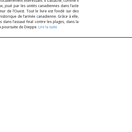
iculièrement intéressant. Il s’attache, comme il
eux, joué par les unités canadiennes dans l’acte
 mur de l’Ouest. Tout le livre est fondé sur des
historique de l’armée canadienne. Grâce à elle,
 dans l’assaut final contre les plages, dans la
 la poursuite de Dieppe.
Lire la suite