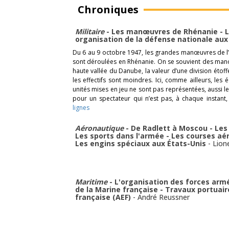
Chroniques
Militaire
- Les manœuvres de Rhénanie - Le 
organisation de la défense nationale aux
Du 6 au 9 octobre 1947, les grandes manœuvres de l’
sont déroulées en Rhénanie. On se souvient des man
haute vallée du Danube, la valeur d’une division étof
les effectifs sont moindres. Ici, comme ailleurs, l
unités mises en jeu ne sont pas représentées, aussi l
pour un spectateur qui n’est pas, à chaque instant, 
lignes
Aéronautique
- De Radlett à Moscou - L
Les sports dans l'armée - Les courses aér
Les engins spéciaux aux États-Unis
-
Lion
Maritime
- L'organisation des forces armé
de la Marine française - Travaux portuair
française (AEF)
-
André Reussner