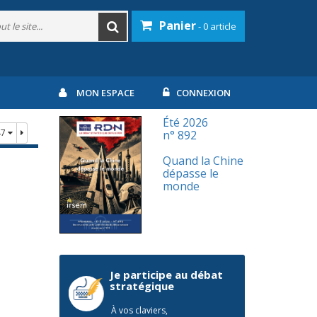
Panier
- 0 article
MON ESPACE
CONNEXION
Été 2026
47
n° 892
Quand la Chine
dépasse le
monde
Je participe au débat
stratégique
À vos claviers,