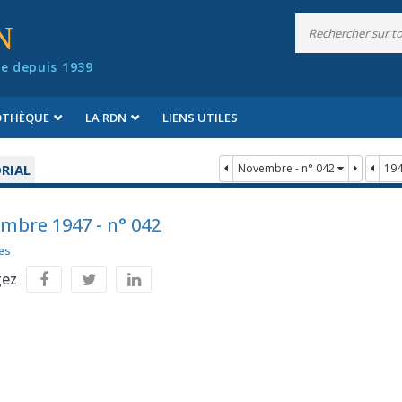
N
e depuis 1939
IOTHÈQUE
LA RDN
LIENS UTILES
RIAL
Novembre - n° 042
19
mbre 1947 - n° 042
es
gez