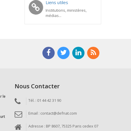
Liens utiles
Institutions, ministères,
médias...
Nous Contacter
r le
Tél. : 01 44 42 31 90
Email : contact@defnat.com
ourt
Adresse : BP 8607, 75325 Paris cedex 07