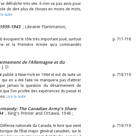
se défraîchir très vite. Il n’en va pas ainsi pour
fficile de dire plus de choses en moins de mots,
 la suite
 1939-1943
; Librairie Flammarion,
) évoquent le rôle très important joué, surtout
p. 717-718
erie et la Première Armée qu’a commandés
armement de l’Allemagne et du
-
J. D.
té publié à New-York en 1944 et eut de suite un
p. 718-719
e qui en a été faite ne manquera pas d’attirer
 que jamais la question du désarmement de
nt que l’on profite des expériences du passé et
ons.
Lire la suite
Normandy: The Canadian Army's Share
44
; King’s Printer and Ottawa, 1946 ;
 Défense nationale du Canada, le livre que vient
p. 719-719
storique de l’État-major général canadien, sur le