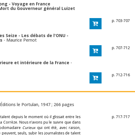
dong - Voyage en France
Mort du Gouverneur général Luizet
p. 703-707
des Seize - Les débats de l'ONU -
es
-
Maurice Pernot
p. 707-712
érieure et intérieure de la France
-
p. 712-716
Éditions le Portulan, 1947 ; 266 pages
 talent depuis le moment où il glissait entre les
p. 717-717
 la Corrèze. Nous n’avons pu le suivre que dans
hebdomadaire
Curieux
qui ont été, avec raison,
peuvent, seuls, subir les journalistes de talent