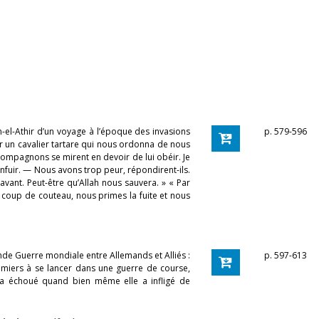
n-el-Athir d’un voyage à l’époque des invasions
p. 579-596
 un cavalier tartare qui nous ordonna de nous
 compagnons se mirent en devoir de lui obéir. Je
 enfuir. — Nous avons trop peur, répondirent-ils.
avant. Peut-être qu’Allah nous sauvera. » « Par
’un coup de couteau, nous primes la fuite et nous
conde Guerre mondiale entre Allemands et Alliés :
p. 597-613
emiers à se lancer dans une guerre de course,
a échoué quand bien même elle a infligé de