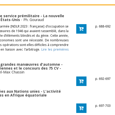
service prémilitaire - La nouvelle
 États-Unis
-
Ph. Gouraud
armée [NDLR 2023 : française] d’occupation se
p. 688-692
œuvres de 1946 qui avaient rassemblé, dans la
fée d’éléments blindés et du génie. Cette année,
es économies sont une nécessité. De nombreuses
es opérations sont-elles difficiles à comprendre
en liaison avec l’arbitrage.
Lire les premières
es grandes manœuvres d'automne -
iennes et le concours des 75 CV -
el-Max Chassin
p. 692-697
es aux Nations unies - L'activité
es en Afrique équatoriale
p. 697-703