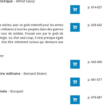
atistique
-
Alfred Sauvy
p. 614-627
es siècles, avec un goût instinctif pour les armes
p. 628-642
s militaires à tous les peuples dans des guerres
e race de soldats. Poussé non par le goût de
atégie, où, d’un seul coup, il s’est presque égalé
é d’un être infiniment curieux qui demeure une
yer
p. 643-660
oire militaire
-
Bernard Biviers
p. 661-677
armée
-
Bocquet
p. 678-687