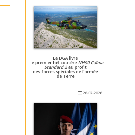
La DGA livre
le premier hélicoptère
NH90 Caïman
Standard 2
au profit
des forces spéciales de l’armée
de Terre
26-07-2026