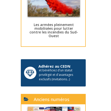
Les armées pleinement
mobilisées pour lutter
contre les incendies du Sud-
Ouest
Adhérez au CEDN
et bénéficiez d'un statut
privilégié et d'avantages
exclusifs (invitations...)
Anciens numéros