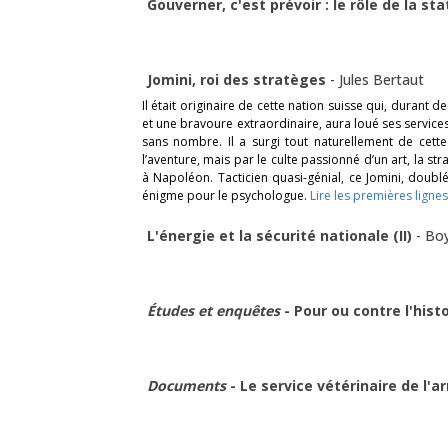
Gouverner, c'est prévoir : le rôle de la st
Jomini, roi des stratèges
-
Jules Bertaut
Il était originaire de cette nation suisse qui, durant d
et une bravoure extraordinaire, aura loué ses service
sans nombre. Il a surgi tout naturellement de cett
l’aventure, mais par le culte passionné d’un art, la str
à Napoléon. Tacticien quasi-génial, ce Jomini, doubl
énigme pour le psychologue.
Lire les premières lignes
L'énergie et la sécurité nationale (II)
-
Bo
Études et enquêtes
- Pour ou contre l'hist
Documents
- Le service vétérinaire de l'