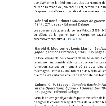
que d’affronter la réédition d’articles qui risquent de 
ceux de Bertrand de Jouvenel ; il est, semble-t-il, di
d’exposer plus d’idées originales et courageuses.
Lire
Général René Prioux :
Souvenirs de guerre
1947 ; 271 pages -
Edmond Delage
Les souvenirs de guerre du général Prioux (1939-1943
au début de la guerre, par le Corps de caval
successivement l’auteur.
Lire la suite
Harold G. Moulton et Louis Marlio :
Le dés
Japon
; Éditions Bretano’s, 1946 ; 235 pages 
Ce livre, œuvre de deux savants de haute valeur, a é
retentissement considérable. La traduction français
l’attention, surtout au moment où se pose plus
l’Allemagne. Harold G. Moulton et Louis Marlio veule
que l’on évite certaines erreurs de la Société des Nati
Colonel C.-P. Stacey :
Canada’s Battle in 
in the Operations, 6 June – 1 September 19
159 pages -
Edmond Delage
Parmi les ouvrages déjà publiés par le ministère de la
de signer le colonel Stacey, directeur de la Section hi