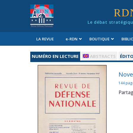
Panneau de gestion des cookies
RD
Le débat stratégiqu
LA REVUE
e
-RDN
BOUTIQUE
BIBL
Conditions générales de vente
NUMÉRO EN LECTURE
ABSTRACTS
ÉDITO
Nove
144 pag
Parta