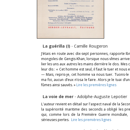
La guérilla (I)
-
Camille Rougeron
J’étais en route avec dix-sept personnes, rapporte Ib
mongoles de Gengis-Khan, lorsque nous vîmes arriver
lier les uns aux autres les mains derrière le dos. Mes
leur dis : « Cet homme est seul, il faut le tuer et nous
— Mais, repris-je, cet homme va nous tuer. Tuons-le 
ma foi, aucun d’eux n’osa le faire. Alors je le tuai d
fûmes ainsi sauvés. »
Lire les premières lignes
La voie de mer
-
Adolphe-Auguste Lepotier
L'auteur revient en détail sur l'aspect naval de la Se
la supériorité maritime des seconds a obligé les pr
qui, comme lors de la Première Guerre mondiale, 
sérieuses pertes.
Lire les premières lignes