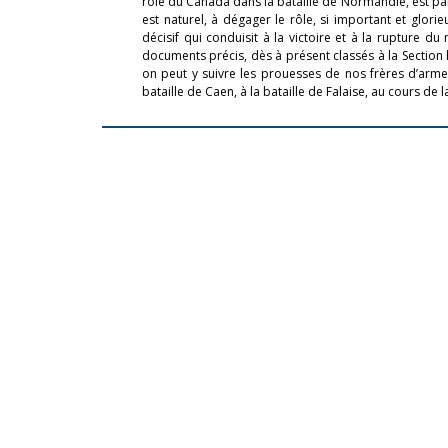
rôle du Canada dans la bataille de Normandie, est part
est naturel, à dégager le rôle, si important et glori
décisif qui conduisit à la victoire et à la rupture du
documents précis, dès à présent classés à la Section 
on peut y suivre les prouesses de nos frères d’armes
bataille de Caen, à la bataille de Falaise, au cours de