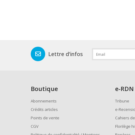
Lettre d'infos
Boutique
e
-RDN
Abonnements
Tribune
Crédits articles
e-Recensi
Points de vente
Cahiers de
CGV
Florilège h
Politique de confidentialité / Mentions
Repères