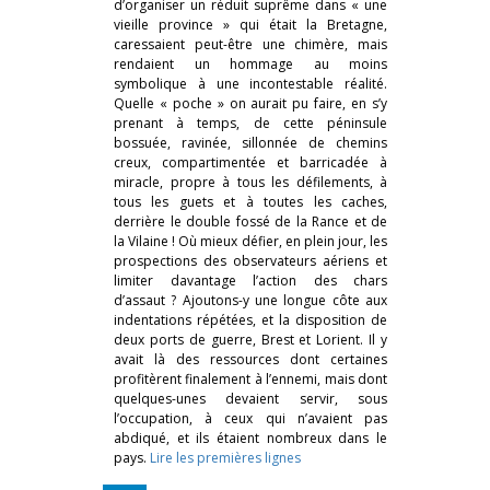
d’organiser un réduit suprême dans « une
vieille province » qui était la Bretagne,
caressaient peut-être une chimère, mais
rendaient un hommage au moins
symbolique à une incontestable réalité.
Quelle « poche » on aurait pu faire, en s’y
prenant à temps, de cette péninsule
bossuée, ravinée, sillonnée de chemins
creux, compartimentée et barricadée à
miracle, propre à tous les défilements, à
tous les guets et à toutes les caches,
derrière le double fossé de la Rance et de
la Vilaine ! Où mieux défier, en plein jour, les
prospections des observateurs aériens et
limiter davantage l’action des chars
d’assaut ? Ajoutons-y une longue côte aux
indentations répétées, et la disposition de
deux ports de guerre, Brest et Lorient. Il y
avait là des ressources dont certaines
profitèrent finalement à l’ennemi, mais dont
quelques-unes devaient servir, sous
l’occupation, à ceux qui n’avaient pas
abdiqué, et ils étaient nombreux dans le
pays.
Lire les premières lignes