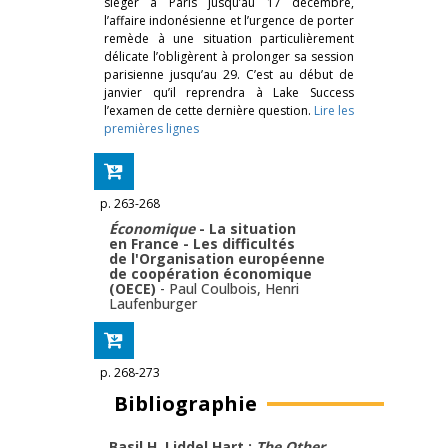
siéger à Paris jusqu’au 17 décembre,
l’affaire indonésienne et l’urgence de porter
remède à une situation particulièrement
délicate l’obligèrent à prolonger sa session
parisienne jusqu’au 29. C’est au début de
janvier qu’il reprendra à Lake Success
l’examen de cette dernière question.
Lire les
premières lignes
p. 263-268
Économique
- La situation
en France - Les difficultés
de l'Organisation européenne
de coopération économique
(OECE)
-
Paul Coulbois
,
Henri
Laufenburger
p. 268-273
Bibliographie
Basil H. Liddel Hart :
The Other