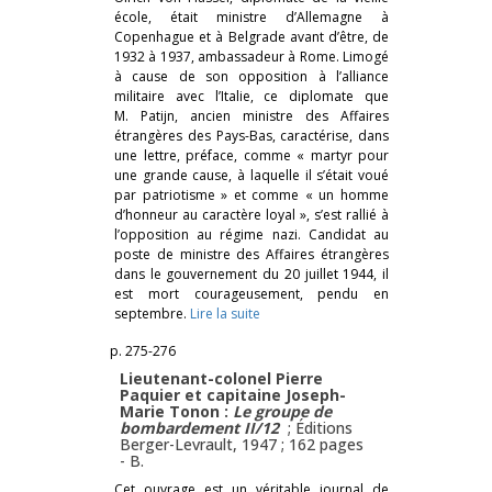
école, était ministre d’Allemagne à
Copenhague et à Belgrade avant d’être, de
1932 à 1937, ambassadeur à Rome. Limogé
à cause de son opposition à l’alliance
militaire avec l’Italie, ce diplomate que
M. Patijn, ancien ministre des Affaires
étrangères des Pays-Bas, caractérise, dans
une lettre, préface, comme « martyr pour
une grande cause, à laquelle il s’était voué
par patriotisme » et comme « un homme
d’honneur au caractère loyal », s’est rallié à
l’opposition au régime nazi. Candidat au
poste de ministre des Affaires étrangères
dans le gouvernement du 20 juillet 1944, il
est mort courageusement, pendu en
septembre.
Lire la suite
p. 275-276
Lieutenant-colonel Pierre
Paquier et capitaine Joseph-
Marie Tonon :
Le groupe de
bombardement II/12
; Éditions
Berger-Levrault, 1947 ; 162 pages
-
B.
Cet
ouvrage est un véritable journal de