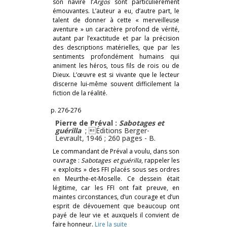
son navire l’
Argos
sont particulièrement
émouvantes. L’auteur a eu, d’autre part, le
talent de donner à cette « merveilleuse
aventure » un caractère profond de vérité,
autant par l’exactitude et par la précision
des descriptions matérielles, que par les
sentiments profondément humains qui
animent les héros, tous fils de rois ou de
Dieux. L’œuvre est si vivante que le lecteur
discerne lui-même souvent difficilement la
fiction de la réalité.
p. 276-276
Pierre de Préval :
Sabotages et
guérilla
; Éditions Berger-
Levrault, 1946 ; 260 pages -
B.
Le commandant de Préval a voulu, dans son
ouvrage :
Sabotages et guérilla
, rappeler les
« exploits » des FFI placés sous ses ordres
en Meurthe-et-Moselle. Ce dessein était
légitime, car les FFI ont fait preuve, en
maintes circonstances, d’un courage et d’un
esprit de dévouement que beaucoup ont
payé de leur vie et auxquels il convient de
faire honneur.
Lire la suite