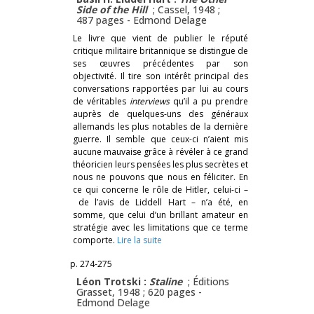
Side of the Hill
; Cassel, 1948 ;
487 pages -
Edmond Delage
Le livre que vient de publier le réputé
critique militaire britannique se distingue de
ses œuvres précédentes par son
objectivité. Il tire son intérêt principal des
conversations rapportées par lui au cours
de véritables
interviews
qu’il a pu prendre
auprès de quelques-uns des généraux
allemands les plus notables de la dernière
guerre. Il semble que ceux-ci n’aient mis
aucune mauvaise grâce à révéler à ce grand
théoricien leurs pensées les plus secrètes et
nous ne pouvons que nous en féliciter. En
ce qui concerne le rôle de Hitler, celui-ci –
de l’avis de Liddell Hart – n’a été, en
somme, que celui d’un brillant amateur en
stratégie avec les limitations que ce terme
comporte.
Lire la suite
p. 274-275
Léon Trotski :
Staline
; Éditions
Grasset, 1948 ; 620 pages -
Edmond Delage