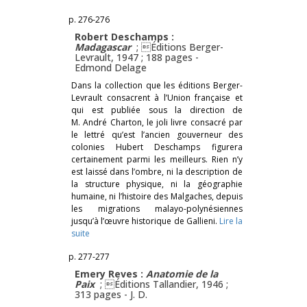
p. 276-276
Robert Deschamps :
Madagascar
; Éditions Berger-
Levrault, 1947 ; 188 pages -
Edmond Delage
Dans la collection que les éditions Berger-
Levrault consacrent à l’Union française et
qui est publiée sous la direction de
M. André Charton, le joli livre consacré par
le lettré qu’est l’ancien gouverneur des
colonies Hubert Deschamps figurera
certainement parmi les meilleurs. Rien n’y
est laissé dans l’ombre, ni la description de
la structure physique, ni la géographie
humaine, ni l’histoire des Malgaches, depuis
les migrations malayo-polynésiennes
jusqu’à l’œuvre historique de Gallieni.
Lire la
suite
p. 277-277
Emery Reves :
Anatomie de la
Paix
; Éditions Tallandier, 1946 ;
313 pages -
J. D.