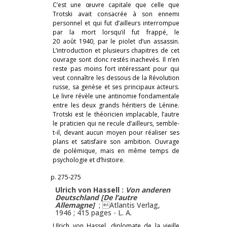
C’est une œuvre capitale que celle que
Trotski avait consacrée à son ennemi
personnel et qui fut d’ailleurs interrompue
par la mort lorsqu’il fut frappé, le
20 août 1940, par le piolet d’un assassin.
L’introduction et plusieurs chapitres de cet
ouvrage sont donc restés inachevés. Il n’en
reste pas moins fort intéressant pour qui
veut connaître les dessous de la Révolution
russe, sa genèse et ses principaux acteurs.
Le livre révèle une antinomie fondamentale
entre les deux grands héritiers de Lénine.
Trotski est le théoricien implacable, l’autre
le praticien qui ne recule d’ailleurs, semble-
t-il, devant aucun moyen pour réaliser ses
plans et satisfaire son ambition. Ouvrage
de polémique, mais en même temps de
psychologie et d’histoire.
p. 275-275
Ulrich von Hassell :
Von anderen
Deutschland [De l’autre
Allemagne]
; Atlantis Verlag,
1946 ; 415 pages -
L. A.
Ulrich von Hassel, diplomate de la vieille