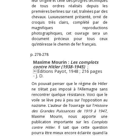
leur origine et celle des progrès techniques
de tous ordres réalisés depuis les
premières berlines sur rail, traînées par des
chevaux. Luxueusement présenté, orné de
croquis très clairs, complété par de
magnifiques reproductions
photographiques, cet ouvrage sera un
document précieux pour tous ceux
qu’intéresse le chemin de fer français.
p. 278-278
Maxime Mourin :
Les complots
contre Hitler (1938-1945)
;
Éditions Payot, 1948 ; 216 pages
-
J. D.
On pouvait penser que le régime de Hitler
ne s’était pas imposé à l’Allemagne sans
rencontrer quelque résistance. Voici que le
voile se lève peu à peu sur l’opposition au
nazisme. L’auteur de l’ouvrage sur l’
Histoire
des Grandes Puissances de 1919 à 1947
,
Maxime Mourin, nous apporte une
publication importante sur les
Complots
contre Hitler
. Il sait que cette question
pourra être mieux encore éclairée quand la