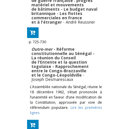
de guerre française : progrès
matériel et mouvements
de bâtiments - Le budget naval
britannique - Les flottes
commerciales en France
et à l'étranger
-
André Reussner
p. 725-730
Outre-mer
- Réforme
constitutionnelle au Sénégal -
La réunion du Conseil
de l'Entente et la question
togolaise - Rapprochement
entre le Congo-Brazzaville
et le Congo-Léopoldville
-
Joseph Desmarescaux
L’Assemblée nationale du Sénégal, réunie le
18 décembre 1962, s’était prononcée à
l’unanimité en faveur d’une modification de
la Constitution, approuvée par voie de
référendum populaire.
Lire les premières
lignes