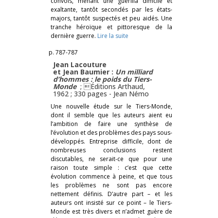
convois, menant une guérilla difficile et
exaltante, tantôt secondés par les états-
majors, tantôt suspectés et peu aidés. Une
tranche héroïque et pittoresque de la
dernière guerre.
Lire la suite
p. 787-787
Jean Lacouture
et Jean Baumier :
Un milliard
d’hommes
:
le poids du Tiers-
Monde
; Éditions Arthaud,
1962 ; 330 pages -
Jean Némo
Une nouvelle étude sur le Tiers-Monde,
dont il semble que les auteurs aient eu
l’ambition de faire une synthèse de
l’évolution et des problèmes des pays sous-
développés. Entreprise difficile, dont de
nombreuses conclusions restent
discutables, ne serait-ce que pour une
raison toute simple : c’est que cette
évolution commence à peine, et que tous
les problèmes ne sont pas encore
nettement définis. D’autre part – et les
auteurs ont insisté sur ce point – le Tiers-
Monde est très divers et n’admet guère de