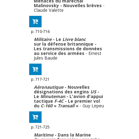
Menaces du maréchal
Malinovsky - Nouvelles brèves
-
Claude Valette
p. 710-716
Militaire
- Le
Livre blanc
sur la défense britannique -
Les transmissions de données
au service des armées
-
Ernest
Jules Baude
p. 717-721
Aéronautique
- Nouvelles
désignations des engins
US
-
Le
Minuteman
- L'avion d'appui
tactique
F-4C
- Le premier vol
du
C-160
«
Transall
»
-
Guy Lepeu
p. 721-725
Maritime
- Dans la Marine