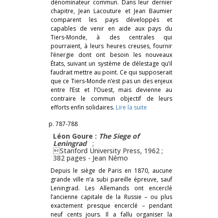
dénominateur commun. Dans leur dernier
chapitre, Jean Lacouture et Jean Baumier
comparent les pays développés et
capables de venir en aide aux pays du
Tiers-Monde, à des centrales qui
pourraient, à leurs heures creuses, fournir
l’énergie dont ont besoin les nouveaux
États, suivant un système de délestage qu’il
faudrait mettre au point. Ce qui supposerait
que ce Tiers-Monde n’est pas un des enjeux
entre l’Est et l’Ouest, mais devienne au
contraire le commun objectif de leurs
efforts enfin solidaires.
Lire la suite
p. 787-788
Léon Goure :
The Siege of
Leningrad
;
Stanford University Press, 1962 ;
382 pages -
Jean Némo
Depuis le siège de Paris en 1870, aucune
grande ville n’a subi pareille épreuve, sauf
Leningrad. Les Allemands ont encerclé
l’ancienne capitale de la Russie – ou plus
exactement presque encerclé – pendant
neuf cents jours. Il a fallu organiser la