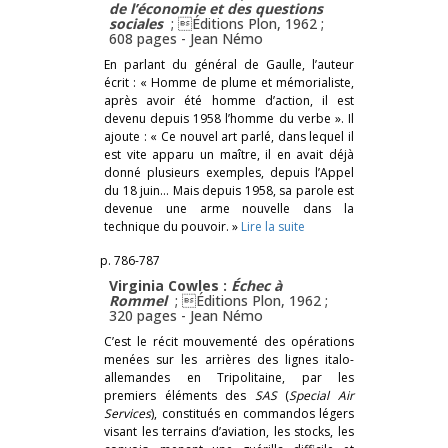
de l’économie et des questions
sociales
; Éditions Plon, 1962 ;
608 pages -
Jean Némo
En parlant du général de Gaulle, l’auteur
écrit : « Homme de plume et mémorialiste,
après avoir été homme d’action, il est
devenu depuis 1958 l’homme du verbe ». Il
ajoute : « Ce nouvel art parlé, dans lequel il
est vite apparu un maître, il en avait déjà
donné plusieurs exemples, depuis l’Appel
du 18 juin… Mais depuis 1958, sa parole est
devenue une arme nouvelle dans la
technique du pouvoir. »
Lire la suite
p. 786-787
Virginia Cowles :
Échec à
Rommel
; Éditions Plon, 1962 ;
320 pages -
Jean Némo
C’est le récit mouvementé des opérations
menées sur les arrières des lignes italo-
allemandes en Tripolitaine, par les
premiers éléments des
SAS
(
Special Air
Services
), constitués en commandos légers
visant les terrains d’aviation, les stocks, les