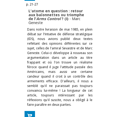
p. 21-27
L'atome en question : retour
aux baïonnettes ou triomphe
de l'
Arms Control
? (I)
-
Marc
Geneste
Dans notre livraison de mai 1985, en plein
débat sur l'Intiative de défense stratégique
(IDS), nous avions publié deux textes
reflétant des opinions différentes sur ce
sujet, celles de l'amiral Sevaistre et de Marc
Geneste. Celui-ci développe à nouveau son
argumentation dans un article au titre
frappant et où l'on trouve un réalisme
féroce quand il juge l'attitude passée des
Américains, mais aussi une certaine
candeur quand il croit à un contrôle des
armements efficace. D'ailleurs, il nous a
semblé qu'il ne paraissait pas toujours
convaincu lui-même ! La longueur de cet
article, toujours intéressant par les
réflexions qu'il suscite, nous a obligé à le
faire paraître en deux parties.