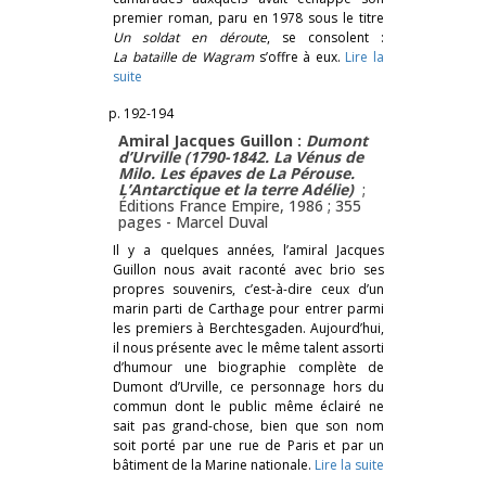
premier roman, paru en 1978 sous le titre
Un soldat en déroute
, se consolent :
La bataille de Wagram
s’offre à eux.
Lire la
suite
p. 192-194
Amiral Jacques Guillon :
Dumont
d’Urville (1790-1842. La Vénus de
Milo. Les épaves de La Pérouse.
L’Antarctique et la terre Adélie)
;
Éditions France Empire, 1986 ; 355
pages -
Marcel Duval
Il y a quelques années, l’amiral Jacques
Guillon nous avait raconté avec brio ses
propres souvenirs, c’est-à-dire ceux d’un
marin parti de Carthage pour entrer parmi
les premiers à Berchtesgaden. Aujourd’hui,
il nous présente avec le même talent assorti
d’humour une biographie complète de
Dumont d’Urville, ce personnage hors du
commun dont le public même éclairé ne
sait pas grand-chose, bien que son nom
soit porté par une rue de Paris et par un
bâtiment de la Marine nationale.
Lire la suite