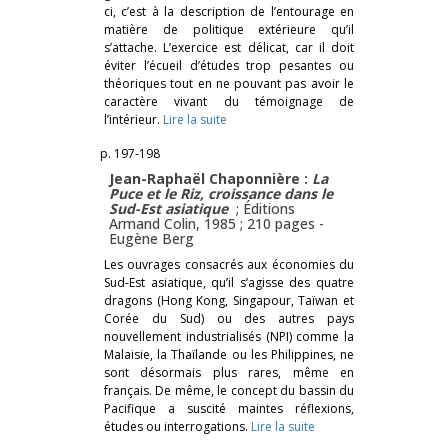
ci, c’est à la description de l’entourage en
matière de politique extérieure qu’il
s’attache. L’exercice est délicat, car il doit
éviter l’écueil d’études trop pesantes ou
théoriques tout en ne pouvant pas avoir le
caractère vivant du témoignage de
l’intérieur.
Lire la suite
p. 197-198
Jean-Raphaël Chaponnière :
La
Puce et le Riz, croissance dans le
Sud-Est asiatique
; Éditions
Armand Colin, 1985 ; 210 pages -
Eugène Berg
Les ouvrages consacrés aux économies du
Sud-Est asiatique, qu’il s’agisse des quatre
dragons (Hong Kong, Singapour, Taïwan et
Corée du Sud) ou des autres pays
nouvellement industrialisés (NPI) comme la
Malaisie, la Thaïlande ou les Philippines, ne
sont désormais plus rares, même en
français. De même, le concept du bassin du
Pacifique a suscité maintes réflexions,
études ou interrogations.
Lire la suite