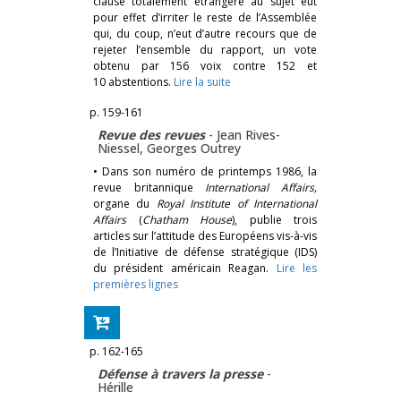
clause totalement étrangère au sujet eut
pour effet d’irriter le reste de l’Assemblée
qui, du coup, n’eut d’autre recours que de
rejeter l’ensemble du rapport, un vote
obtenu par 156 voix contre 152 et
10 abstentions.
Lire la suite
p. 159-161
Revue des revues
-
Jean Rives-
Niessel
,
Georges Outrey
• Dans son numéro de printemps 1986, la
revue britannique
International Affairs,
organe du
Royal Institute of International
Affairs
(
Chatham House
), publie trois
articles sur l’attitude des Européens vis-à-vis
de l’Initiative de défense stratégique (IDS)
du président américain Reagan.
Lire les
premières lignes
p. 162-165
Défense à travers la presse
-
Hérille