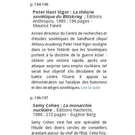
p. 194-196
Peter Hast Vigor :
La théorie
soviétique du
Blitzkrieg
; Éditions
Anthropos, 1985 ; 196 pages -
Maurice Faivre
Ancien directeur du Centre de recherches et
d’études soviétiques de Sandhurst (
Royal
Military Academy
), Peter Hast Vigor souligne
dans ce livre l’intérêt que les Soviétiques
portent à la doctrine de la guerre éclair :
obtenir une victoire rapide, après une
attaque surprise sans emploi nucléaire, tel
serait leur objectif s’ils décidaient de se
battre contre l’Ouest. Il appuie sa
démonstration sur l’analyse des historiens
et des stratèges soviétiques.
Lire la suite
p. 196-197
Samy Cohen :
La monarchie
nucléaire
; Éditions Hachette,
1986 ; 272 pages -
Eugène Berg
Samy Cohen s’est fait une spécialité de
l’étude des divers cercles de conseillers
gravitant autour du chef de l’État. Cette fois-