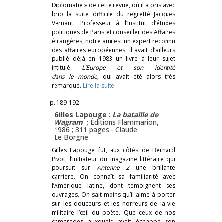
Diplomatie » de cette revue, où il a pris avec
brio la suite difficile du regretté Jacques
Vernant. Professeur à l’Institut d’études
politiques de Paris et conseiller des Affaires
étrangères, notre ami est un expert reconnu
des affaires européennes. Il avait d’ailleurs
publié déjà en 1983 un livre à leur sujet
intitulé
L’Europe et son identité
dans le monde
, qui avait été alors très
remarqué.
Lire la suite
p. 189-192
Gilles Lapouge :
La bataille de
Wagram
; Éditions Flammarion,
1986 ; 311 pages -
Claude
Le Borgne
Gilles Lapouge fut, aux côtés de Bernard
Pivot, l’initiateur du magazine littéraire qui
poursuit sur
Antenne 2
une brillante
carrière. On connaît sa familiarité avec
l’Amérique latine, dont témoignent ses
ouvrages. On sait moins qu’il aime à porter
sur les douceurs et les horreurs de la vie
militaire l’œil du poète. Que ceux de nos
camarades auxquels avait échappé son