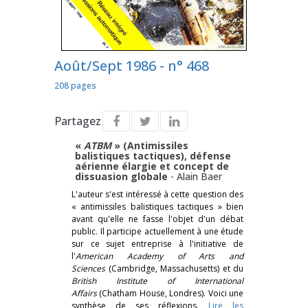
Août/Sept 1986 - n° 468
208 pages
Partagez
«
ATBM
» (Antimissiles
balistiques tactiques), défense
aérienne élargie et concept de
dissuasion globale
-
Alain Baer
L'auteur s'est intéressé à cette question des
« antimissiles balistiques tactiques » bien
avant qu'elle ne fasse l'objet d'un débat
public. Il participe actuellement à une étude
sur ce sujet entreprise à l'initiative de
l'
American Academy of Arts and
Sciences
(Cambridge, Massachusetts) et du
British Institute of International
Affairs
(Chatham House, Londres). Voici une
synthèse de ses réflexions.
Lire les