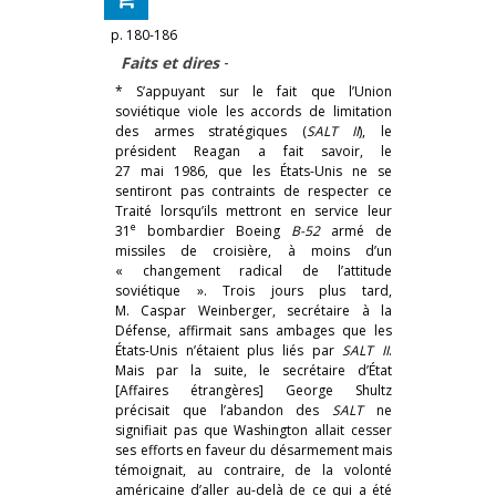
p. 180-186
Faits et dires
-
* S’appuyant sur le fait que l’Union
soviétique viole les accords de limitation
des armes stratégiques (
SALT II
), le
président Reagan a fait savoir, le
27 mai 1986, que les États-Unis ne se
sentiront pas contraints de respecter ce
Traité lorsqu’ils mettront en service leur
e
31
bombardier Boeing
B-52
armé de
missiles de croisière, à moins d’un
« changement radical de l’attitude
soviétique ». Trois jours plus tard,
M. Caspar Weinberger, secrétaire à la
Défense, affirmait sans ambages que les
États-Unis n’étaient plus liés par
SALT II
.
Mais par la suite, le secrétaire d’État
[Affaires étrangères] George Shultz
précisait que l’abandon des
SALT
ne
signifiait pas que Washington allait cesser
ses efforts en faveur du désarmement mais
témoignait, au contraire, de la volonté
américaine d’aller au-delà de ce qui a été