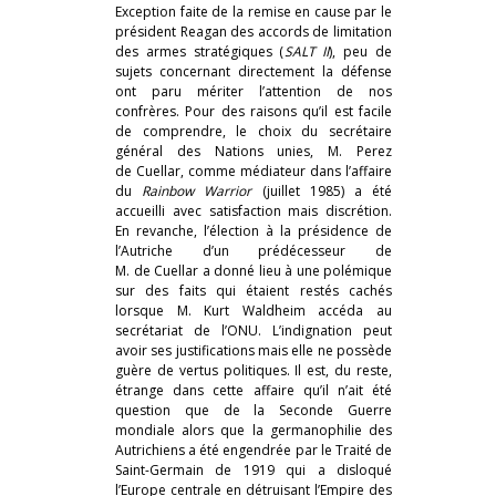
Exception faite de la remise en cause par le
président Reagan des accords de limitation
des armes stratégiques (
SALT
II
), peu de
sujets concernant directement la défense
ont paru mériter l’attention de nos
confrères. Pour des raisons qu’il est facile
de comprendre, le choix du secrétaire
général des Nations unies, M. Perez
de Cuellar, comme médiateur dans l’affaire
du
Rainbow Warrior
(juillet 1985) a été
accueilli avec satisfaction mais discrétion.
En revanche, l’élection à la présidence de
l’Autriche d’un prédécesseur de
M. de Cuellar a donné lieu à une polémique
sur des faits qui étaient restés cachés
lorsque M. Kurt Waldheim accéda au
secrétariat de l’ONU. L’indignation peut
avoir ses justifications mais elle ne possède
guère de vertus politiques. Il est, du reste,
étrange dans cette affaire qu’il n’ait été
question que de la Seconde Guerre
mondiale alors que la germanophilie des
Autrichiens a été engendrée par le Traité de
Saint-Germain de 1919 qui a disloqué
l’Europe centrale en détruisant l’Empire des