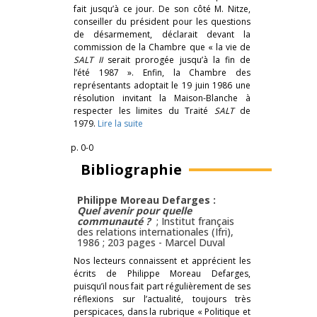
fait jusqu’à ce jour. De son côté M. Nitze,
conseiller du président pour les questions
de désarmement, déclarait devant la
commission de la Chambre que « la vie de
SALT II
serait prorogée jusqu’à la fin de
l’été 1987 ». Enfin, la Chambre des
représentants adoptait le 19 juin 1986 une
résolution invitant la Maison-Blanche à
respecter les limites du Traité
SALT
de
1979.
Lire la suite
p. 0-0
Bibliographie
Philippe Moreau Defarges :
Quel avenir pour quelle
communauté ?
; Institut français
des relations internationales (Ifri),
1986 ; 203 pages -
Marcel Duval
Nos lecteurs connaissent et apprécient les
écrits de Philippe Moreau Defarges,
puisqu’il nous fait part régulièrement de ses
réflexions sur l’actualité, toujours très
perspicaces, dans la rubrique « Politique et