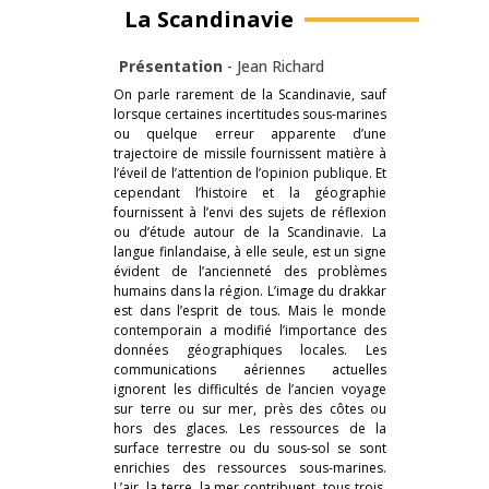
La Scandinavie
Présentation
-
Jean Richard
On parle rarement de la Scandinavie, sauf
lorsque certaines incertitudes sous-marines
ou quelque erreur apparente d’une
trajectoire de missile fournissent matière à
l’éveil de l’attention de l’opinion publique. Et
cependant l’histoire et la géographie
fournissent à l’envi des sujets de réflexion
ou d’étude autour de la Scandinavie. La
langue finlandaise, à elle seule, est un signe
évident de l’ancienneté des problèmes
humains dans la région. L’image du drakkar
est dans l’esprit de tous. Mais le monde
contemporain a modifié l’importance des
données géographiques locales. Les
communications aériennes actuelles
ignorent les difficultés de l’ancien voyage
sur terre ou sur mer, près des côtes ou
hors des glaces. Les ressources de la
surface terrestre ou du sous-sol se sont
enrichies des ressources sous-marines.
L’air, la terre, la mer contribuent, tous trois,