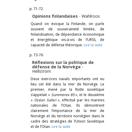
p. 71-72
Opinions finlandaises
-
Wahlroos
Quand on évoque la Finlande, on parle
souvent de souveraineté limitée, de
finlandisation, de dépendance économique
et énergétique vis-à-vis de l’URSS, de
capacité de défense théorique.
Lire la suite
p. 73-76
Réflexions sur la politique de
défense de la Norvège
-
Hellström
Deux exercices navals importants ont eu
lieu cet été dans la mer de Norvège. Le
premier, mené par la flotte soviétique
s’appelait «
Summerex 85
», et le deuxième
«
Océan Safari
», effectué par les marines
nationales de l’Otan. Ils démontrent
clairement l’importance de la mer de
Norvège et du territoire norvégien dans le
cadre des stratégies de l’Union Soviétique
et de l’Otan.
Lire la suite