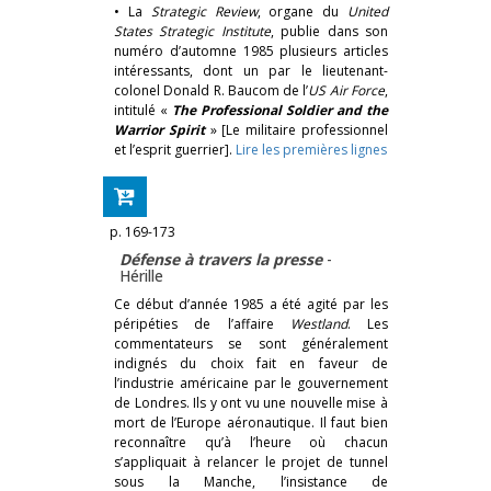
• La
Strategic Review
, organe du
United
States Strategic Institute
, publie dans son
numéro d’automne 1985 plusieurs articles
intéressants, dont un par le lieutenant-
colonel Donald R. Baucom de l’
US Air Force
,
intitulé «
The Professional Soldier and the
Warrior Spirit
» [Le militaire professionnel
et l’esprit guerrier].
Lire les premières lignes
p. 169-173
Défense à travers la presse
-
Hérille
Ce début d’année 1985 a été agité par les
péripéties de l’affaire
Westland
. Les
commentateurs se sont généralement
indignés du choix fait en faveur de
l’industrie américaine par le gouvernement
de Londres. Ils y ont vu une nouvelle mise à
mort de l’Europe aéronautique. Il faut bien
reconnaître qu’à l’heure où chacun
s’appliquait à relancer le projet de tunnel
sous la Manche, l’insistance de