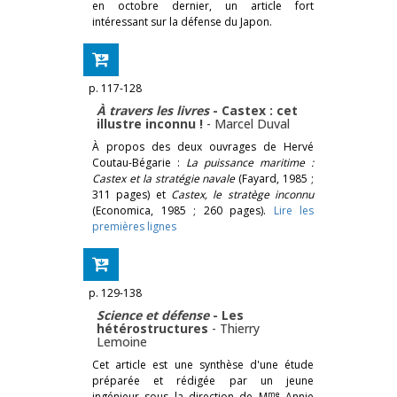
en octobre dernier, un article fort
intéressant sur la défense du Japon.
p. 117-128
À travers les livres
- Castex : cet
illustre inconnu !
-
Marcel Duval
À propos des deux ouvrages de Hervé
Coutau-Bégarie :
La puissance maritime :
Castex et la stratégie navale
(Fayard, 1985 ;
311 pages) et
Castex, le stratège inconnu
(Economica, 1985 ; 260 pages).
Lire les
premières lignes
p. 129-138
Science et défense
- Les
hétérostructures
-
Thierry
Lemoine
Cet article est une synthèse d'une étude
préparée et rédigée par un jeune
me
ingénieur sous la direction de M
Annie