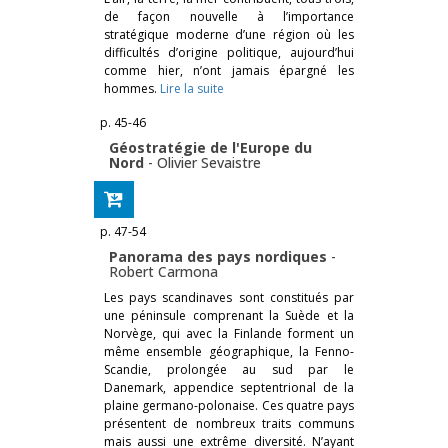
de façon nouvelle à l’importance
stratégique moderne d’une région où les
difficultés d’origine politique, aujourd’hui
comme hier, n’ont jamais épargné les
hommes.
Lire la suite
p. 45-46
Géostratégie de l'Europe du
Nord
-
Olivier Sevaistre
p. 47-54
Panorama des pays nordiques
-
Robert Carmona
Les pays scandinaves sont constitués par
une péninsule comprenant la Suède et la
Norvège, qui avec la Finlande forment un
même ensemble géographique, la Fenno-
Scandie, prolongée au sud par le
Danemark, appendice septentrional de la
plaine germano-polonaise. Ces quatre pays
présentent de nombreux traits communs
mais aussi une extrême diversité. N’ayant