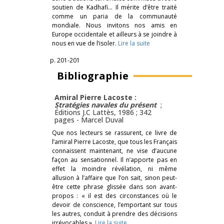
soutien de Kadhafi… Il mérite d’être traité
comme un paria de la communauté
mondiale. Nous invitons nos amis en
Europe occidentale et ailleurs à se joindre à
nous en vue de l’isoler.
Lire la suite
p. 201-201
Bibliographie
Amiral Pierre Lacoste :
Stratégies navales du présent
;
Éditions J.C Lattès, 1986 ; 342
pages -
Marcel Duval
Que nos lecteurs se rassurent, ce livre de
l’amiral Pierre Lacoste, que tous les Français
connaissent maintenant, ne vise d’aucune
façon au sensationnel. Il n’apporte pas en
effet la moindre révélation, ni même
allusion à l’affaire que l’on sait, sinon peut-
être cette phrase glissée dans son avant-
propos : « il est des circonstances où le
devoir de conscience, l’emportant sur tous
les autres, conduit à prendre des décisions
irrévocables ».
Lire la suite