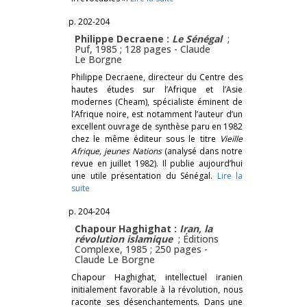
p. 202-204
Philippe Decraene :
Le Sénégal
;
Puf, 1985 ; 128 pages -
Claude
Le Borgne
Philippe Decraene, directeur du Centre des
hautes études sur l’Afrique et l’Asie
modernes (Cheam), spécialiste éminent de
l’Afrique noire, est notamment l’auteur d’un
excellent ouvrage de synthèse paru en 1982
chez le même éditeur sous le titre
Vieille
Afrique, jeunes Nations
(analysé dans notre
revue en juillet 1982). Il publie aujourd’hui
une utile présentation du Sénégal.
Lire la
suite
p. 204-204
Chapour Haghighat :
Iran, la
révolution islamique
; Éditions
Complexe, 1985 ; 250 pages -
Claude Le Borgne
Chapour Haghighat, intellectuel iranien
initialement favorable à la révolution, nous
raconte ses désenchantements. Dans une