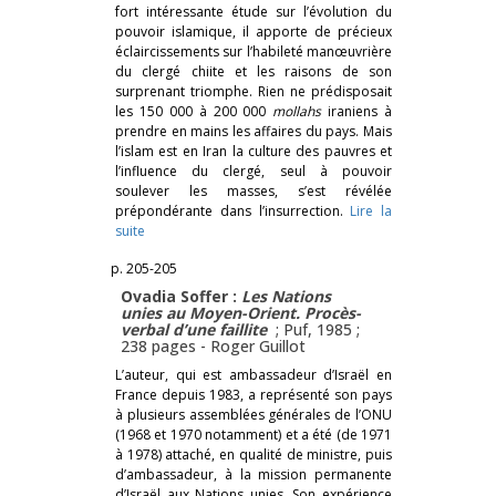
fort intéressante étude sur l’évolution du
pouvoir islamique, il apporte de précieux
éclaircissements sur l’habileté manœuvrière
du clergé chiite et les raisons de son
surprenant triomphe. Rien ne prédisposait
les 150 000 à 200 000
mollahs
iraniens à
prendre en mains les affaires du pays. Mais
l’islam est en Iran la culture des pauvres et
l’influence du clergé, seul à pouvoir
soulever les masses, s’est révélée
prépondérante dans l’insurrection.
Lire la
suite
p. 205-205
Ovadia Soffer :
Les Nations
unies au Moyen-Orient. Procès-
verbal d’une faillite
; Puf, 1985 ;
238 pages -
Roger Guillot
L’auteur, qui est ambassadeur d’Israël en
France depuis 1983, a représenté son pays
à plusieurs assemblées générales de l’ONU
(1968 et 1970 notamment) et a été (de 1971
à 1978) attaché, en qualité de ministre, puis
d’ambassadeur, à la mission permanente
d’Israël aux Nations unies. Son expérience