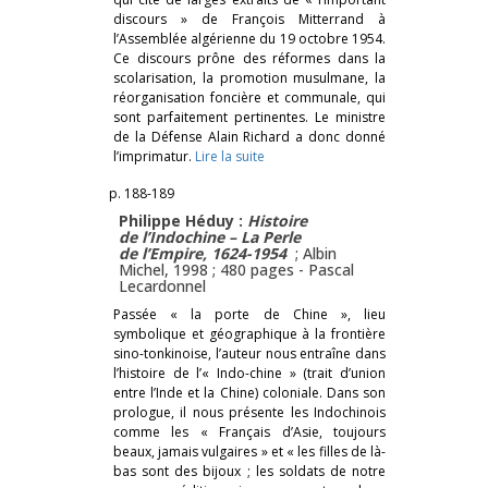
discours » de François Mitterrand à
l’Assemblée algérienne du 19 octobre 1954.
Ce discours prône des réformes dans la
scolarisation, la promotion musulmane, la
réorganisation foncière et communale, qui
sont parfaitement pertinentes. Le ministre
de la Défense Alain Richard a donc donné
l’imprimatur.
Lire la suite
p. 188-189
Philippe Héduy :
Histoire
de l’Indochine – La Perle
de l’Empire, 1624-1954
; Albin
Michel, 1998 ; 480 pages -
Pascal
Lecardonnel
Passée « la porte de Chine », lieu
symbolique et géographique à la frontière
sino-tonkinoise, l’auteur nous entraîne dans
l’histoire de l’« Indo-chine » (trait d’union
entre l’Inde et la Chine) coloniale. Dans son
prologue, il nous présente les Indochinois
comme les « Français d’Asie, toujours
beaux, jamais vulgaires » et « les filles de là-
bas sont des bijoux ; les soldats de notre