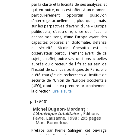
par la clarté et la lucidité de ses analyses, et
qui, en outre, nous est offert à un moment
particulièrement opportun puisqu’on
s’interroge actuellement, plus que jamais,
sur les perpectives d’avenir d’une « Europe
politique », c’est-à-dire, si ce qualificatif a
encore son sens, d’une Europe ayant des
capacités propres en diplomatie, défense
et sécurité. Nicole Gnesotto est un
observateur particulièrement averti de ce
sujet ; en effet, outre ses fonctions actuelles
auprès du directeur de l’Ifri et au sein de
l’Institut de sciences politiques de Paris, elle
a été chargée de recherches à l’Institut de
sécurité de l’Union de l’Europe occidentale
(UEO), dont elle va prendre prochainement
la direction.
Lire la suite
p. 179-181
Michel Bugnon-Mordant :
L’Amérique totalitaire
; Éditions
Favre, Lausanne, 1998 ; 295 pages
-
Marc Bonnefous
Préfacé par Pierre Salinger, cet ouvrage