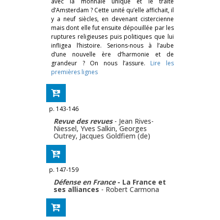
avec la monnaie unique et le traité
d’Amsterdam ? Cette unité qu’elle affichait, il
y a neuf siècles, en devenant cistercienne
mais dont elle fut ensuite dépouillée par les
ruptures religieuses puis politiques que lui
infligea l’histoire. Serions-nous à l’aube
d’une nouvelle ère d’harmonie et de
grandeur ? On nous l’assure.
Lire les
premières lignes
p. 143-146
Revue des revues
-
Jean Rives-
Niessel
,
Yves Salkin
,
Georges
Outrey
,
Jacques Goldfiem (de)
p. 147-159
Défense en France
- La France et
ses alliances
-
Robert Carmona