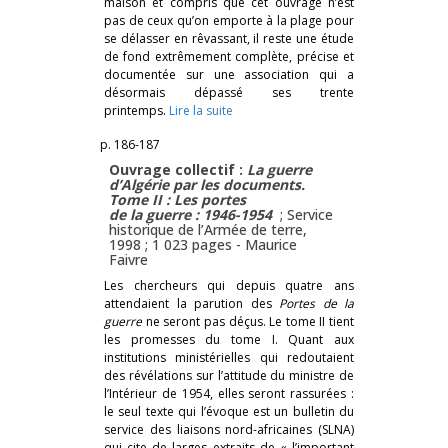
maison et compris que cet ouvrage n’est
pas de ceux qu’on emporte à la plage pour
se délasser en rêvassant, il reste une étude
de fond extrêmement complète, précise et
documentée sur une association qui a
désormais dépassé ses trente
printemps.
Lire la suite
p. 186-187
Ouvrage collectif :
La guerre
d’Algérie par les documents.
Tome II : Les portes
de la guerre : 1946-1954
; Service
historique de l’Armée de terre,
1998 ; 1 023 pages -
Maurice
Faivre
Les chercheurs qui depuis quatre ans
attendaient la parution des
Portes de la
guerre
ne seront pas déçus. Le tome II tient
les promesses du tome I. Quant aux
institutions ministérielles qui redoutaient
des révélations sur l’attitude du ministre de
l’Intérieur de 1954, elles seront rassurées :
le seul texte qui l’évoque est un bulletin du
service des liaisons nord-africaines (SLNA)
qui cite de larges extraits de « l’important