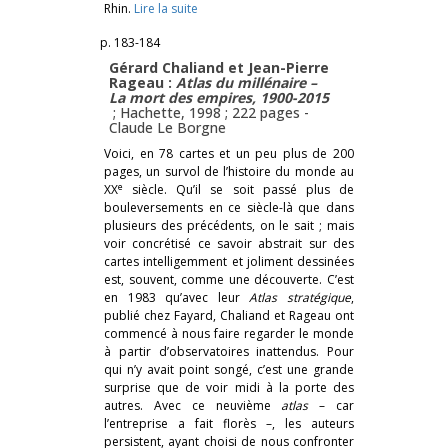
Rhin.
Lire la suite
p. 183-184
Gérard Chaliand et Jean-Pierre
Rageau :
Atlas du millénaire –
La mort des empires, 1900-2015
; Hachette, 1998 ; 222 pages -
Claude Le Borgne
Voici, en 78 cartes et un peu plus de 200
pages, un survol de l’histoire du monde au
e
XX
siècle. Qu’il se soit passé plus de
bouleversements en ce siècle-là que dans
plusieurs des précédents, on le sait ; mais
voir concrétisé ce savoir abstrait sur des
cartes intelligemment et joliment dessinées
est, souvent, comme une découverte. C’est
en 1983 qu’avec leur
Atlas stratégique
,
publié chez Fayard, Chaliand et Rageau ont
commencé à nous faire regarder le monde
à partir d’observatoires inattendus. Pour
qui n’y avait point songé, c’est une grande
surprise que de voir midi à la porte des
autres. Avec ce neuvième
atlas
– car
l’entreprise a fait florès –, les auteurs
persistent, ayant choisi de nous confronter