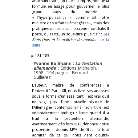
attachant traite, on l’aura compris, non de la
formule en usage pour gouverner le plus
grand pays du monde –
« l’hyperpuissance », comme dit notre
ministre des Affaires étrangères –, mais des
pratiques utilisées sur la scène mondiale. Il
porte, du reste, un sous-titre plus clair :
Les
États-Unis et la maîtrise du monde
.
Lire la
suite
p. 181-183
Yvonne Bollmann :
La Tentation
allemande
; Éditions Michalon,
1998 ; 194 pages -
Bernard
Guillerez
L’auteur, maître de conférences à
l’université Paris XII, nous livre ses analyses
sous la forme d’un essai tant il est vrai qu’il
ne s’agit pas d’une nouvelle histoire de
l’Allemagne contemporaine. Son titre est
volontairement ambigu : litote quand il a
trait à la prétention allemande,
avertissement dès lors qu’il dénonce notre
me
propension, depuis M
de Staël, à tout
admirer de ce qui nous vient d’outre-