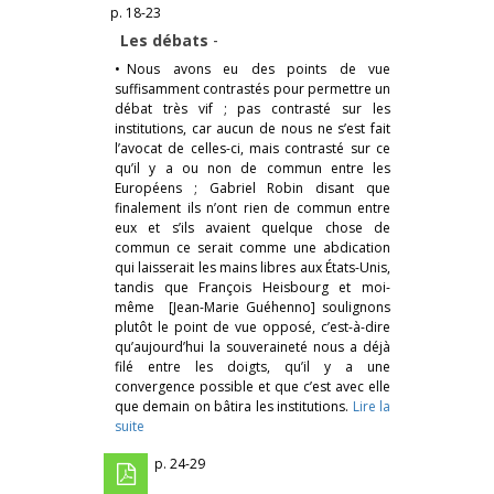
p. 18-23
Les débats
-
• Nous avons eu des points de vue
suffisamment contrastés pour permettre un
débat très vif ; pas contrasté sur les
institutions, car aucun de nous ne s’est fait
l’avocat de celles-ci, mais contrasté sur ce
qu’il y a ou non de commun entre les
Européens ; Gabriel Robin disant que
finalement ils n’ont rien de commun entre
eux et s’ils avaient quelque chose de
commun ce serait comme une abdication
qui laisserait les mains libres aux États-Unis,
tandis que François Heisbourg et moi-
même [Jean-Marie Guéhenno] soulignons
plutôt le point de vue opposé, c’est-à-dire
qu’aujourd’hui la souveraineté nous a déjà
filé entre les doigts, qu’il y a une
convergence possible et que c’est avec elle
que demain on bâtira les institutions.
Lire la
suite
p. 24-29