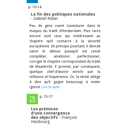
p. 10-14
La fin des politiques nationales
-
Gabriel Robin
Peu de gens osent s’aventurer dans le
maquis du traité d’Amsterdam. Plus rares
encore sont ceux qui s’intéressent au
chapitre qu’il consacre à la sécurité
européenne. En principe pourtant, il devrait
valoir le détour puisqu’il est censé
compléter, améliorer, perfectionner,
corriger le chapitre correspondant du traité
de Maastricht. Il promet, par conséquent,
quelque chef-d’œuvre enrichi par la
réflexion et l’expérience. Or, la vérité oblige
à dire qu’il gagne beaucoup à rester
ignoré.
Lire la suite
p. 15-17
Les prémices
d'une convergence
des objectifs
-
François
Heisbourg