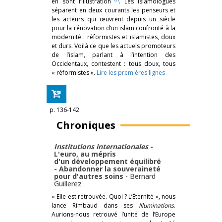
en sont l’illustration
. Les islamologues
séparent en deux courants les penseurs et
les acteurs qui œuvrent depuis un siècle
pour la rénovation d’un islam confronté à la
modernité : réformistes et islamistes, doux
et durs. Voilà ce que les actuels promoteurs
de l’islam, parlant à l’intention des
Occidentaux, contestent : tous doux, tous
« réformistes ».
Lire les premières lignes
p. 136-142
Chroniques
Institutions internationales
-
L'euro, au mépris
d'un développement équilibré
- Abandonner la souveraineté
pour d'autres soins
-
Bernard
Guillerez
« Elle est retrouvée. Quoi ? L’Éternité », nous
lance Rimbaud dans ses
Illuminations
.
Aurions-nous retrouvé l’unité de l’Europe