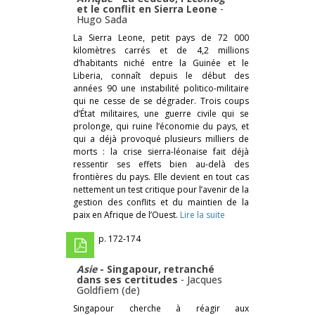
et le conflit en Sierra Leone
-
Hugo Sada
La Sierra Leone, petit pays de 72 000
kilomètres carrés et de 4,2 millions
d’habitants niché entre la Guinée et le
Liberia, connaît depuis le début des
années 90 une instabilité politico-militaire
qui ne cesse de se dégrader. Trois coups
d’État militaires, une guerre civile qui se
prolonge, qui ruine l’économie du pays, et
qui a déjà provoqué plusieurs milliers de
morts : la crise sierra-léonaise fait déjà
ressentir ses effets bien au-delà des
frontières du pays. Elle devient en tout cas
nettement un test critique pour l’avenir de la
gestion des conflits et du maintien de la
paix en Afrique de l’Ouest.
Lire la suite
p. 172-174
Asie
- Singapour, retranché
dans ses certitudes
-
Jacques
Goldfiem (de)
Singapour cherche à réagir aux