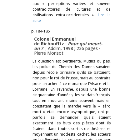
aux « perceptions variées et souvent
contradictoires de cultures et de
civilisations extra-occidentales ».
Lire la
suite
p. 184-185
Colonel Emmanuel
de Richoufftz :
Pour qui meurt-
on ?
; Addim, 1998 ; 236 pages -
Pierre Morisot
La question est pertinente. Mutins ou pas,
les poilus du Chemin des Dames savaient
depuis l’école primaire qu’ils se battaient,
non pour le roi de Prusse, mais au contraire
pour arracher à ce monarque l’Alsace et la
Lorraine. En revanche, depuis une bonne
cinquantaine d’années, les soldats français,
tout en mourant moins souvent mais en
constatant que la marche vers le « zéro
mort » était encore asymptotique, ont pu
parfois se demander quels étaient
exactement les buts des pièces dont ils
étaient, dans toutes sortes de théâtres et
moyennant un modeste cachet, les acteurs
ou les figurants. La couverture du livre, par