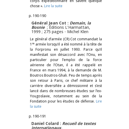
corps expéditionnaire en savent quelque
chose ».
Lire la suite
p. 190-190
Général Jean Cot :
Demain, la
Bosnie
; Éditions L’Harmattan,
1999 ; 275 pages -
Michel Klen
Le général d’armée (CR) Cot commandait la
re
1
armée lorsqu’il a été nommé à la tête de
la Forpronu en juillet 1993. Parce qu’il
manifestait son désaccord avec l’Onu, en
particulier pour l’emploi de la force
aérienne de l’Otan, il a été rappelé en
France en mars 1994, à la demande de M.
Boutros Boutros-Ghali. Peu de temps après
son retour à Paris, ce chef militaire à la
carrière diversifiée a démissionné et s’est
lancé dans de nombreuses études sur l’ex-
Yougoslavie, notamment au sein de la
Fondation pour les études de défense.
Lire
la suite
p. 190-191
Daniel Colard :
Recueil de textes
internationaux.