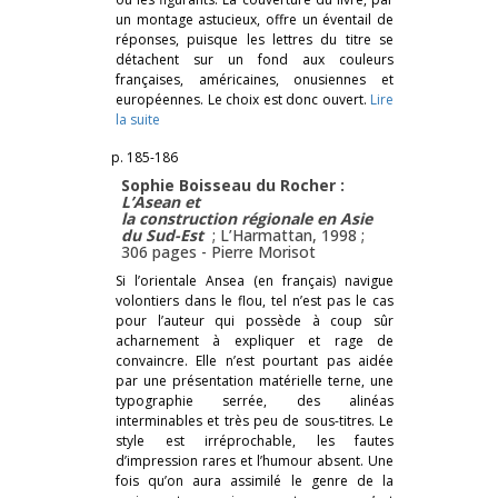
un montage astucieux, offre un éventail de
réponses, puisque les lettres du titre se
détachent sur un fond aux couleurs
françaises, américaines, onusiennes et
européennes. Le choix est donc ouvert.
Lire
la suite
p. 185-186
Sophie Boisseau du Rocher :
L’
Asean
et
la construction régionale en Asie
du Sud-Est
; L’Harmattan, 1998 ;
306 pages -
Pierre Morisot
Si l’orientale Ansea (en français) navigue
volontiers dans le flou, tel n’est pas le cas
pour l’auteur qui possède à coup sûr
acharnement à expliquer et rage de
convaincre. Elle n’est pourtant pas aidée
par une présentation matérielle terne, une
typographie serrée, des alinéas
interminables et très peu de sous-titres. Le
style est irréprochable, les fautes
d’impression rares et l’humour absent. Une
fois qu’on aura assimilé le genre de la