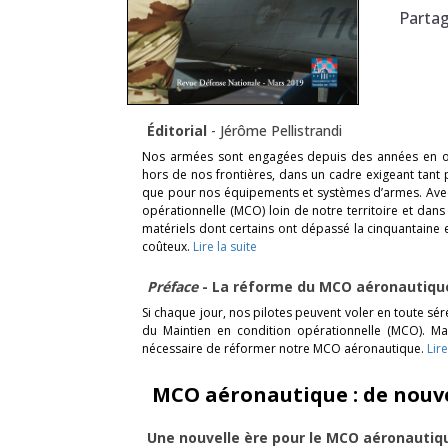
Parta
Éditorial
-
Jérôme Pellistrandi
Nos armées sont engagées depuis des années en opér
hors de nos frontières, dans un cadre exigeant tan
que pour nos équipements et systèmes d’armes. Avec l
opérationnelle (MCO) loin de notre territoire et da
matériels dont certains ont dépassé la cinquantaine
coûteux.
Lire la suite
Préface
- La réforme du MCO aéronautiq
Si chaque jour, nos pilotes peuvent voler en toute séré
du Maintien en condition opérationnelle (MCO). Mais
nécessaire de réformer notre MCO aéronautique.
Lire
MCO aéronautique : de nouv
Une nouvelle ère pour le MCO aéronauti