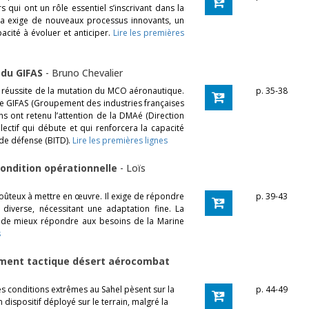
qui ont un rôle essentiel s’inscrivant dans la
la exige de nouveaux processus innovants, un
acité à évoluer et anticiper.
Lire les premières
 du GIFAS
-
Bruno Chevalier
a réussite de la mutation du MCO aéronautique.
p. 35-38
le GIFAS (Groupement des industries françaises
s ont retenu l’attention de la DMAé (Direction
lectif qui débute et qui renforcera la capacité
 de défense (BITD).
Lire les premières lignes
condition opérationnelle
-
Loïs
oûteux à mettre en œuvre. Il exige de répondre
p. 39-43
diverse, nécessitant une adaptation fine. La
 de mieux répondre aux besoins de la Marine
s
ment tactique désert aérocombat
es conditions extrêmes au Sahel pèsent sur la
p. 44-49
dispositif déployé sur le terrain, malgré la