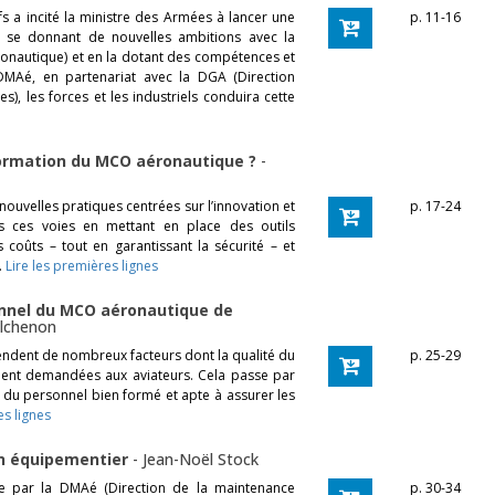
efs a incité la ministre des Armées à lancer une
p. 11-16
 se donnant de nouvelles ambitions avec la
ronautique) et en la dotant des compétences et
DMAé, en partenariat avec la DGA (Direction
), les forces et les industriels conduira cette
sformation du MCO aéronautique ?
-
ouvelles pratiques centrées sur l’innovation et
p. 17-24
 ces voies en mettant en place des outils
 coûts – tout en garantissant la sécurité – et
.
Lire les premières lignes
onnel du MCO aéronautique de
ilchenon
pendent de nombreux facteurs dont la qualité du
p. 25-29
ment demandées aux aviateurs. Cela passe par
r du personnel bien formé et apte à assurer les
es lignes
un équipementier
-
Jean-Noël Stock
e par la DMAé (Direction de la maintenance
p. 30-34