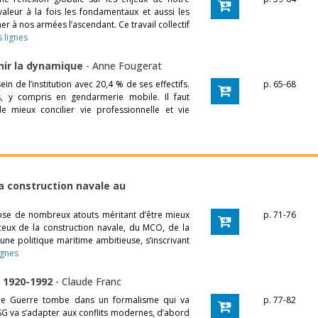
aleur à la fois les fondamentaux et aussi les
 à nos armées l’ascendant. Ce travail collectif
s lignes
enir la dynamique
-
Anne Fougerat
n de l’institution avec 20,4 % de ses effectifs.
p. 65-68
s, y compris en gendarmerie mobile. Il faut
 mieux concilier vie professionnelle et vie
la construction navale au
ose de nombreux atouts méritant d’être mieux
p. 71-76
ceux de la construction navale, du MCO, de la
r une politique maritime ambitieuse, s’inscrivant
ignes
 1920-1992
-
Claude Franc
e de Guerre tombe dans un formalisme qui va
p. 77-82
ESG va s’adapter aux conflits modernes, d’abord