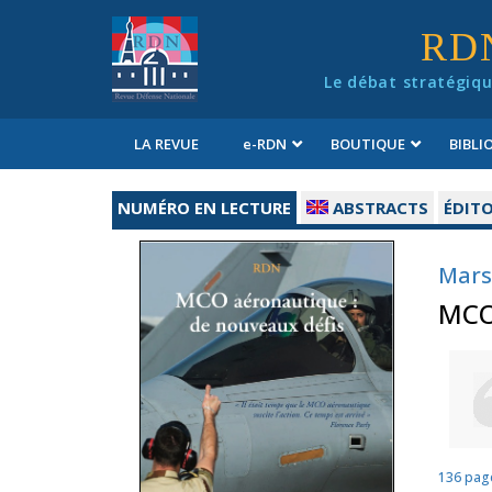
Panneau de gestion des cookies
RD
Le débat stratégiqu
LA REVUE
e
-RDN
BOUTIQUE
BIBL
Conditions générales de vente
NUMÉRO EN LECTURE
ABSTRACTS
ÉDITO
Mars
MCO 
136 pag