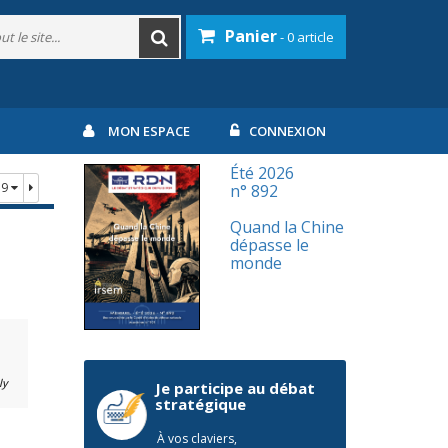
Panier
- 0 article
MON ESPACE
CONNEXION
Été 2026
19
n° 892
Quand la Chine
dépasse le
monde
ly
Je participe au débat
stratégique
À vos claviers,