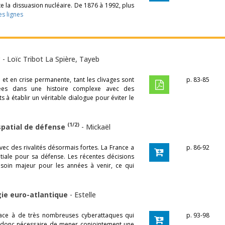
 la dissuasion nucléaire. De 1876 à 1992, plus
es lignes
?
-
Loïc Tribot La Spière
,
Tayeb
e et en crise permanente, tant les clivages sont
p. 83-85
crées dans une histoire complexe avec des
ts à établir un véritable dialogue pour éviter le
(1/2)
spatial de défense
-
Mickaël
ec des rivalités désormais fortes. La France a
p. 86-92
atiale pour sa défense. Les récentes décisions
besoin majeur pour les années à venir, ce qui
gie euro-atlantique
-
Estelle
face à de très nombreuses cyberattaques qui
p. 93-98
ait donc nécessaire de mener conjointement une