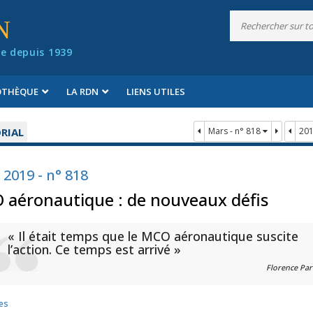
N
e depuis 1939
IOTHÈQUE
LA RDN
LIENS UTILES
RIAL
Mars - n° 818
20
 2019 - n° 818
aéronautique : de nouveaux défis
« Il était temps que le MCO aéronautique suscite
l’action. Ce temps est arrivé »
Florence Par
es