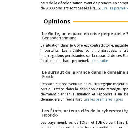
ceux de la décolonisation avant de prendre en compte
de 8 000 officiers sont passés à l’ESG.
Lire les premièr
Opinions
Le Golfe, un espace en crise perpétuelle 
Benabderrahmane
La situation dans le Golfe est contradictoire, instabl
importants. Les rivalités sont nombreuses, an
interrogations persistantes sur la capacité de ces Éta
fatalisme du chaos perpétuel.
Lire la suite
Le sursaut de la France dans le domaine 
Fonck
L’espace est redevenu un enjeu stratégique majeur av
pris du retard dans la définition d’une stratégie sp
devraient clarifier la situation et répondre à un 
demandera un réel effort.
Lire les premières lignes
Les États, acteurs clés de la cyberstraté
Hoorickx
Les pays membres de l’Otan et l’UE doivent faire 
constituent autant d’agressions potentielles. Il ser