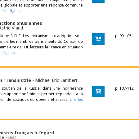
ience globale et apporter une réponse commune
ières lignes
nctions onusiennes
Astrid Viaud
lique à l’UE. Les mécanismes d’adoption sont
p. 99-105
 entre les membres permanents du Conseil de
yaume-Uni de l’UE laissera la France en situation
es lignes
n Transnistrie
-
Michael Éric Lambert
u soutien de la Russie, dans une indifférence
p. 107-112
corruption endémique permet cependant à la
cier de subsides européens et russes.
Lire les
istes français à l’égard
de Franc