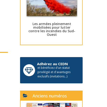
Les armées pleinement
mobilisées pour lutter
contre les incendies du Sud-
Ouest
Adhérez au CEDN
et bénéficiez d'un statut
privilégié et d'avantages
exclusifs (invitations...)
Anciens numéros