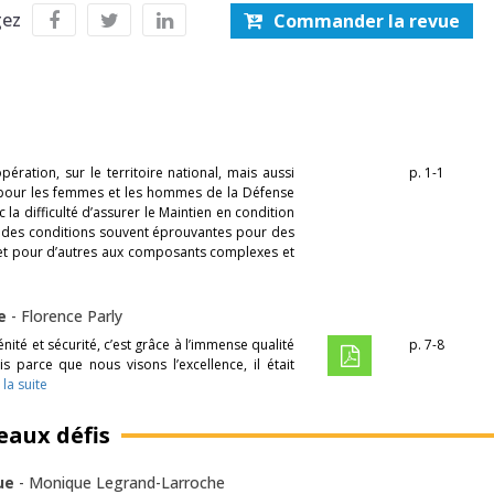
gez
Commander la revue
ation, sur le territoire national, mais aussi
p. 1-1
t pour les femmes et les hommes de la Défense
a difficulté d’assurer le Maintien en condition
ns des conditions souvent éprouvantes pour des
 et pour d’autres aux composants complexes et
ue
-
Florence Parly
nité et sécurité, c’est grâce à l’immense qualité
p. 7-8
 parce que nous visons l’excellence, il était
 la suite
eaux défis
que
-
Monique Legrand-Larroche