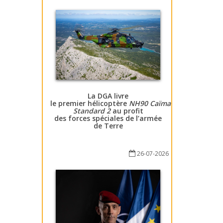
La DGA livre
le premier hélicoptère
NH90 Caïman
Standard 2
au profit
des forces spéciales de l’armée
de Terre
26-07-2026