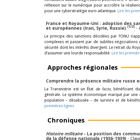
réflexion sur le numérique pour accroître la résil
pour une cyberstratégie euro-atlantique.
Lire les prem
France et Royaume-Uni : adoption des sa
(1/2)
et européennes (Iran, Syrie, Russie)
-
Le principe des sanctions décidées par l’ONU s’app
complexes et passent par de subtiles négociations
sécurité dont les intérêts divergent. Le retrait du Ro
d’assumer une lourde responsabilité.
Lire les premièr
Approches régionales
Comprendre la présence militaire russe e
La Transnistrie est un État
de facto
, bénéficiant d
générale. Le système économique marqué par une 
population – désabusée – de survivre et de bénéfi
premières lignes
Chroniques
Histoire militaire
- La position des commun
de la défense nationale (1936-1939)
-
Clau