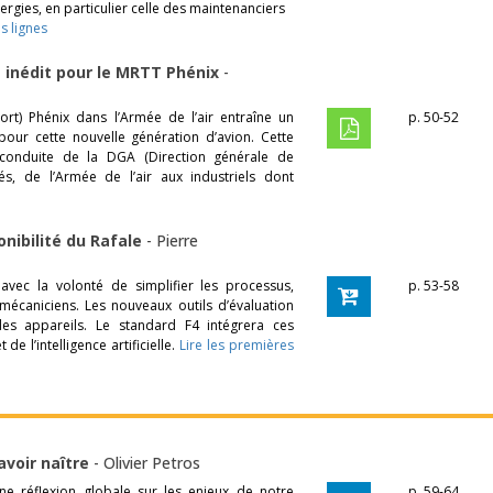
nergies, en particulier celle des maintenanciers
s lignes
 inédit pour le MRTT Phénix
-
ort) Phénix dans l’Armée de l’air entraîne un
p. 50-52
ur cette nouvelle génération d’avion. Cette
 conduite de la DGA (Direction générale de
és, de l’Armée de l’air aux industriels dont
onibilité du Rafale
-
Pierre
vec la volonté de simplifier les processus,
p. 53-58
s mécaniciens. Les nouveaux outils d’évaluation
des appareils. Le standard F4 intégrera ces
e l’intelligence artificielle.
Lire les premières
avoir naître
-
Olivier Petros
ne réflexion globale sur les enjeux de notre
p. 59-64