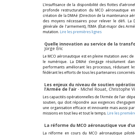
L’insuffisance de la disponibilité des flottes d’aéron
profonde restructuration du MCO aéronautique en
création de la DMAé (Direction de la maintenance aé
des moyens nécessaires pour relever le défi. La 
générale de l'armement), l’EMA (État-major des Armées
mutation.
Lire les premières lignes
Quelle innovation au service de la tran
Jorge Éric
Le MCO aéronautique est en pleine mutation avec de n
le numérique. La DMAé s’engage résolument dans
performants améliorant les processus, réduisant les
fédérant les efforts de tous les partenaires concernés
Les enjeux du niveau de soutien opérati
l’Armée de l’air
-
Michel Rouat
,
Christophe V
Les capacités opérationnelles de l’Armée de l’air dé
soutien, qui doit répondre aux exigences d’engage
une organisation efficace et innovante mais aussi pa
missions en tout lieu et tout le temps.
Lire les premièr
La réforme du MCO aéronautique vue d’
La réforme en cours du MCO aéronautique piloté