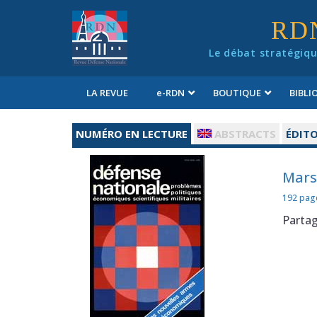
Panneau de gestion des cookies
RD
Le débat stratégiqu
LA REVUE
e
-RDN
BOUTIQUE
BIBL
Conditions générales de vente
NUMÉRO EN LECTURE
ABSTRACTS
ÉDITO
Mars
192 pag
Parta