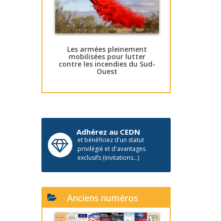
Les armées pleinement
mobilisées pour lutter
contre les incendies du Sud-
Ouest
Adhérez au CEDN
et bénéficiez d'un statut
privilégié et d'avantages
exclusifs (invitations...)
Anciens numéros