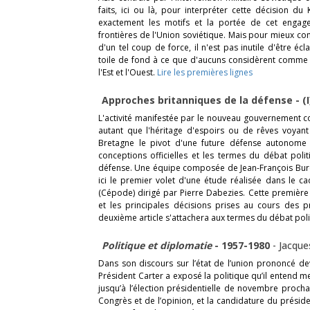
faits, ici ou là, pour interpréter cette décision du
exactement les motifs et la portée de cet enga
frontières de l'Union soviétique. Mais pour mieux co
d'un tel coup de force, il n'est pas inutile d'être écl
toile de fond à ce que d'aucuns considèrent comme l
l'Est et l'Ouest.
Lire les premières lignes
Approches britanniques de la défense - (
L'activité manifestée par le nouveau gouvernement c
autant que l'héritage d'espoirs ou de rêves voyant
Bretagne le pivot d'une future défense autonome de
conceptions officielles et les termes du débat poli
défense. Une équipe composée de Jean-François Bure
ici le premier volet d'une étude réalisée dans le c
(Cépode) dirigé par Pierre Dabezies. Cette première
et les principales décisions prises au cours des
deuxième article s'attachera aux termes du débat poli
Politique et diplomatie
- 1957-1980
-
Jacque
Dans son discours sur l’état de l’union prononcé de
Président Carter a exposé la politique qu’il entend m
jusqu’à l’élection présidentielle de novembre prochai
Congrès et de l’opinion, et la candidature du présid