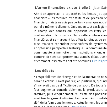
L'arme financière existe-t-elle ?
-
Jean Sai
Afin d’en apprécier la capacité et les limites, j’ado
financière » les mesures d’hostilité et de pression p
financier ; mais je ne suis pas certain – ainsi que nou
par elle-même réellement. On peut en tout cas légiti
le champ des conflits qui opposent les États, et
confrontation de pouvoirs. Dans cette confrontatio
financières et se marquent les effets juridiques de st
ci se trouvent cependant prisonnières de systèmes 
adopter une perspective historique. La communauté f
communauté à mémoire ; les institutions y ont un
comprendre ses comportements actuels, il faut que n
et comment les victoires ont été obtenues.
Lire les pr
Les débats
-
• Les problèmes de l’énergie et de l’alimentation ne
serait à établir. Il n’est pas sûr, en particulier, qu’
s’il n’y avait pas de difficulté de transport. De toute f
faut augmenter considérablement la production, ce
d’œuvre, plus d’équipement. S’il existe des possibil
sont très largement utilisées. Les capacités mondia
défi de la faim dans le monde. Actuellement, les a
c’est là qu’est le problème.
Lire la suite