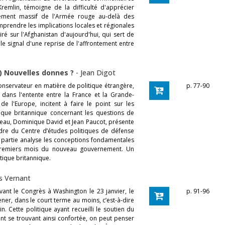
 Kremlin, témoigne de la difficulté d'apprécier
gement massif de l'Armée rouge au-delà des
mprendre les implications locales et régionales
airé sur l'Afghanistan d'aujourd'hui, qui sert de
e signal d'une reprise de l'affrontement entre
I) Nouvelles donnes ?
-
Jean Digot
onservateur en matière de politique étrangère,
p. 77-90
 dans l'entente entre la France et la Grande-
 l'Europe, incitent à faire le point sur les
tique britannique concernant les questions de
au, Dominique David et Jean Paucot, présente
adre du Centre d’études politiques de défense
 partie analyse les conceptions fondamentales
 premiers mois du nouveau gouvernement. Un
tique britannique.
s Vernant
vant le Congrès à Washington le 23 janvier, le
p. 91-96
ener, dans le court terme au moins, c’est-à-dire
n. Cette politique ayant recueilli le soutien du
ent se trouvant ainsi confortée, on peut penser