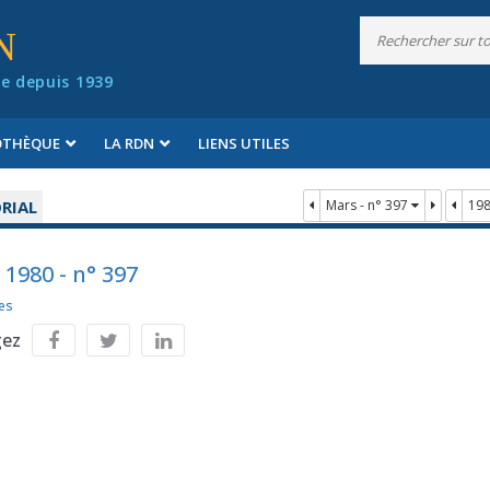
N
e depuis 1939
IOTHÈQUE
LA RDN
LIENS UTILES
RIAL
Mars - n° 397
19
 1980 - n° 397
es
gez