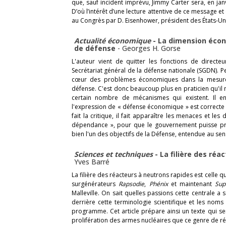
que, sauf incident imprévu, Jimmy Carter sera, en jan
D’où l’intérêt d’une lecture attentive de ce message
au Congrès par D. Eisenhower, président des États-Unis
Actualité économique
- La dimension écon
de défense
-
Georges H. Gorse
L'auteur vient de quitter les fonctions de directe
Secrétariat général de la défense nationale (SGDN). 
cœur des problèmes économiques dans la mesure où
défense. C'est donc beaucoup plus en praticien qu'il 
certain nombre de mécanismes qui existent. Il en
l'expression de « défense économique » est correcte et 
fait la critique, il fait apparaître les menaces et l
dépendance », pour que le gouvernement puisse prés
bien l'un des objectifs de la Défense, entendue au sens
Sciences et techniques
- La filière des ré
Yves Barré
La filière des réacteurs à neutrons rapides est celle 
surgénérateurs
Rapsodie
,
Phénix
et maintenant
Sup
Malleville. On sait quelles passions cette centrale a
derrière cette terminologie scientifique et les nom
programme. Cet article prépare ainsi un texte qui s
prolifération des armes nucléaires que ce genre de ré