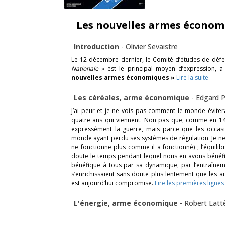
Les nouvelles armes économ
Introduction
-
Olivier Sevaistre
Le 12 décembre dernier, le Comité d’études de défe
Nationale
» est le principal moyen d’expression, a
nouvelles armes économiques »
Lire la suite
Les céréales, arme économique
-
Edgard P
J’ai peur et je ne vois pas comment le monde éviter
quatre ans qui viennent. Non pas que, comme en 14-1
expressément la guerre, mais parce que les occasio
monde ayant perdu ses systèmes de régulation. Je ne 
ne fonctionne plus comme il a fonctionné) ; l’équili
doute le temps pendant lequel nous en avons bénéfic
bénéfique à tous par sa dynamique, par l’entraîneme
s’enrichissaient sans doute plus lentement que les au
est aujourd’hui compromise.
Lire les premières lignes
L'énergie, arme économique
-
Robert Latt