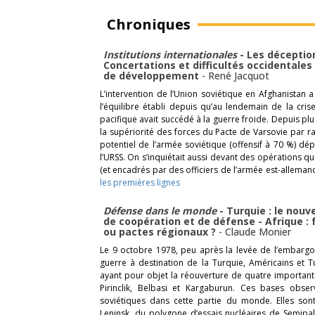
Chroniques
Institutions internationales
- Les déceptio
Concertations et difficultés occidentales
de développement
-
René Jacquot
L’intervention de l’Union soviétique en Afghanistan
l’équilibre établi depuis qu’au lendemain de la cr
pacifique avait succédé à la guerre froide. Depuis plu
la supériorité des forces du Pacte de Varsovie par r
potentiel de l’armée soviétique (offensif à 70 %) dé
l’URSS. On s’inquiétait aussi devant des opérations qu
(et encadrés par des officiers de l’armée est-allemande
les premières lignes
Défense dans le monde
- Turquie : le nou
de coopération et de défense - Afrique : 
ou pactes régionaux ?
-
Claude Monier
Le 9 octobre 1978, peu après la levée de l’embargo 
guerre à destination de la Turquie, Américains et Tu
ayant pour objet la réouverture de quatre importante
Pirinclik, Belbasi et Kargaburun. Ces bases observ
soviétiques dans cette partie du monde. Elles son
Leninsk, du polygone d’essais nucléaires de Semipal