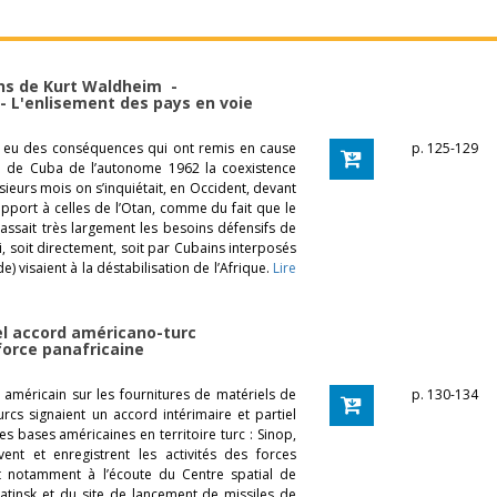
ns de Kurt Waldheim -
 - L'enlisement des pays en voie
 a eu des conséquences qui ont remis en cause
p. 125-129
ise de Cuba de l’autonome 1962 la coexistence
sieurs mois on s’inquiétait, en Occident, devant
apport à celles de l’Otan, comme du fait que le
passait très largement les besoins défensifs de
i, soit directement, soit par Cubains interposés
) visaient à la déstabilisation de l’Afrique.
Lire
vel accord américano-turc
force panafricaine
américain sur les fournitures de matériels de
p. 130-134
rcs signaient un accord intérimaire et partiel
s bases américaines en territoire turc : Sinop,
ent et enregistrent les activités des forces
t notamment à l’écoute du Centre spatial de
atinsk et du site de lancement de missiles de