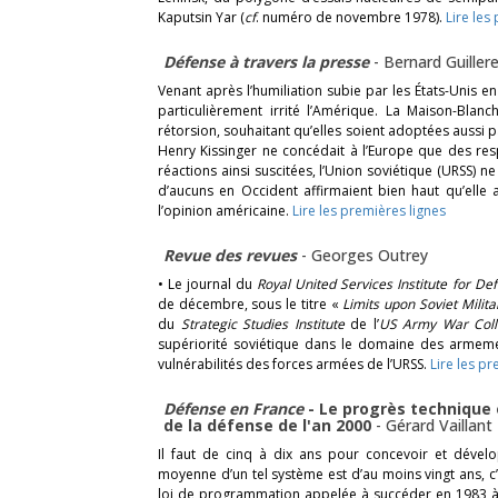
Kaputsin Yar (
cf
. numéro de novembre 1978).
Lire les
Défense à travers la presse
-
Bernard Guiller
Venant après l’humiliation subie par les États-Unis en
particulièrement irrité l’Amérique. La Maison-Bla
rétorsion, souhaitant qu’elles soient adoptées aussi p
Henry Kissinger ne concédait à l’Europe que des res
réactions ainsi suscitées, l’Union soviétique (URSS) 
d’aucuns en Occident affirmaient bien haut qu’elle a
l’opinion américaine.
Lire les premières lignes
Revue des revues
-
Georges Outrey
• Le journal du
Royal United Services Institute for De
de décembre, sous le titre «
Limits upon Soviet Milit
du
Strategic Studies Institute
de l’
US Army War Col
supériorité soviétique dans le domaine des armemen
vulnérabilités des forces armées de l’URSS.
Lire les pr
Défense en France
- Le progrès technique 
de la défense de l'an 2000
-
Gérard Vaillant
Il faut de cinq à dix ans pour concevoir et dével
moyenne d’un tel système est d’au moins vingt ans, c’
loi de programmation appelée à succéder en 1983 à c