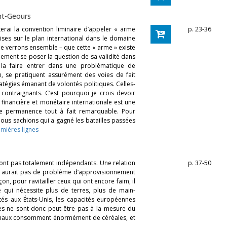
nt-Geours
pterai la convention liminaire d’appeler « arme
p. 23-36
rises sur le plan international dans le domaine
s le verrons ensemble – que cette « arme » existe
mement se poser la question de sa validité dans
 la faire entrer dans une problématique de
n, se pratiquent assurément des voies de fait
ratégies émanant de volontés politiques. Celles-
contraignants. C’est pourquoi je crois devoir
inancière et monétaire internationale est une
e permanence tout à fait remarquable. Pour
ous sachions qui a gagné les batailles passées
emières lignes
 sont pas totalement indépendants. Une relation
p. 37-50
il n’y aurait pas de problème d’approvisionnement
açon, pour ravitailler ceux qui ont encore faim, il
 qui nécessite plus de terres, plus de main-
ités aux États-Unis, les capacités européennes
les ne sont donc peut-être pas à la mesure du
nimaux consomment énormément de céréales, et