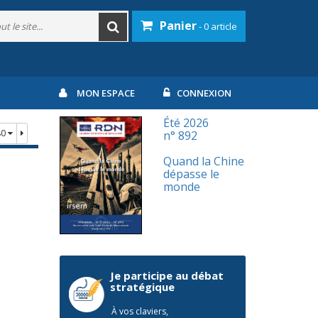
Panier
- 0 article
MON ESPACE
CONNEXION
Été 2026
80
n° 892
Quand la Chine
dépasse le
monde
Je participe au débat
stratégique
À vos claviers,