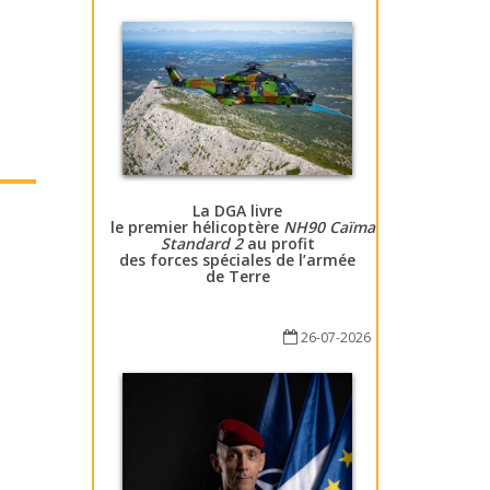
La DGA livre
le premier hélicoptère
NH90 Caïman
Standard 2
au profit
des forces spéciales de l’armée
de Terre
26-07-2026