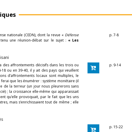
iques
nse nationale (CEDN), dont la revue «
Défense
p. 7-8
 tenu une réunion-débat sur le sujet :
« Les
isani
a des affrontements décisifs dans les trois ou
p. 9-14
8 ou en 39-40, il y ait des pays qui veuillent
ns d’affrontements locaux sont multiples, le
ferai que les énumérer : système monétaire (il
bre de la terreur (un jour nous pleurerons sans
ié) ; la croissance elle-même qui apparaissait
nt qu’elle provoquait, par le fait que les uns
tres, mais s’enrichissaient tout de même ; elle
ès
p. 15-22