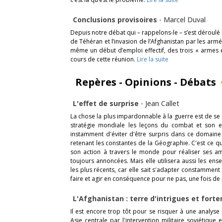
Conclusions provisoires
-
Marcel Duval
Depuis notre débat qui – rappelons-le – s’est déroulé
de Téhéran et l’invasion de l’Afghanistan par les armé
même un début d’emploi effectif, des trois « arme
cours de cette réunion.
Lire la suite
Repères - Opinions - Débats
L'effet de surprise
-
Jean Callet
La chose la plus impardonnable à la guerre est de se 
stratégie mondiale les leçons du combat et son e
instamment d'éviter d'être surpris dans ce domaine 
retenant les constantes de la Géographie. C'est ce q
son action à travers le monde pour réaliser ses am
toujours annoncées. Mais elle utilisera aussi les en
les plus récents, car elle sait s'adapter constamment 
faire et agir en conséquence pour ne pas, une fois de p
L'Afghanistan : terre d'intrigues et fort
Il est encore trop tôt pour se risquer à une analyse
Asie centrale par l'intervention militaire soviétiqu