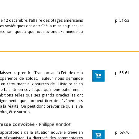
 le 12 décembre, l’affaire des otages américains
p. 51-53
es soviétiques ont entraîné la mise en place, et
s économiques » que nous avions examinées au
laisser surprendre. Transposant à l'étude de la
p. 55-61
xpérience de soldat, l'auteur nous demande
en retournant aux sources de l'Histoire et en
ue fait l'Union soviétique qui mène patiemment
bitions telles que ses grands oracles les ont
seignements que l'on peut tirer des événements
à la réalité. On peut donc prévoir ce qu'elle va
lus, être surpris.
eresse convoitée
-
Philippe Rondot
 approfondie de la situation nouvelle créée en
p. 63-76
e en Afghanistan. La diversité des commentaires