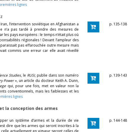
 premières lignes
ez
 Iran, l’intervention soviétique en Afghanistan a
p. 135-138
nche n’a pas tardé à prendre des mesures de
ar les pays européens : le temps n’était plus où
ponsabilités régionales ! Devant l’ampleur des
ne paraissait pas effarouchée outre mesure mais
vait commis une erreur car elle avait réveillé
fence Studies
, le
RUSI
, publie dans son numéro
p. 139-143
ary Power
», un article du docteur Keith A. Dunn,
lege
qui, pour une fois, met en valeur non la
ts conventionnels, mais les faiblesses et les
emières lignes
et la conception des armes
opper un système d’armes et la durée de vie
p. 144-148
est dire que les armes qui seront inscrites à la
elle actuellement en vigueur seront celles de