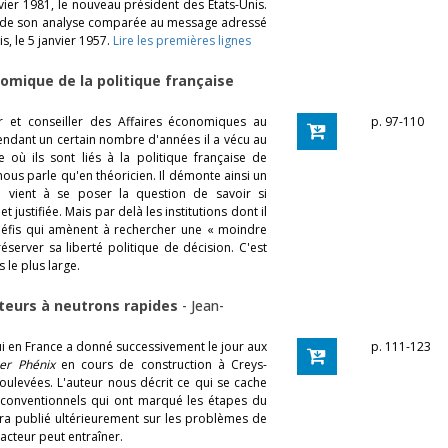
vier 1981, le nouveau président des États-Unis.
 et de son analyse comparée au message adressé
, le 5 janvier 1957.
Lire les premières lignes
omique de la politique française
ur et conseiller des Affaires économiques au
p. 97-110
Pendant un certain nombre d'années il a vécu au
 ils sont liés à la politique française de
nous parle qu'en théoricien. Il démonte ainsi un
 vient à se poser la question de savoir si
justifiée. Mais par delà les institutions dont il
es défis qui amènent à rechercher une « moindre
erver sa liberté politique de décision. C'est
 le plus large.
acteurs à neutrons rapides
-
Jean-
qui en France a donné successivement le jour aux
p. 111-123
er Phénix
en cours de construction à Creys-
 soulevées. L'auteur nous décrit ce qui se cache
s conventionnels qui ont marqué les étapes du
era publié ultérieurement sur les problèmes de
acteur peut entraîner.