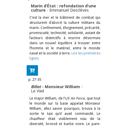
Marin d’État : refondation d’une
culture
-
Emmanuel Desclèves
C’est la mer et le bâtiment de combat qui
structurent d’abord la culture militaire du
marin. Confinement, éloignement, précarité,
promiscuité, technicité, solidarité, autant de
facteurs distinctifs à inscrire désormais
dans un nouvel équilibre à trouver entre
l’homme et le matériel, entre le monde
naval et la société à terre.
Lire les premières
lignes
p. 27-35
Billet
- Monsieur William
-
Le Vieil
Le major William, de l’
US Air Force
, que tout
le monde sur la base appelait Monsieur
William, allez savoir pourquoi, trouva à la
sortie le taxi qu’il avait commandé. Le
chauffeur était visiblement issu de la
diversité, bronzé et barbe noire. Le pare-