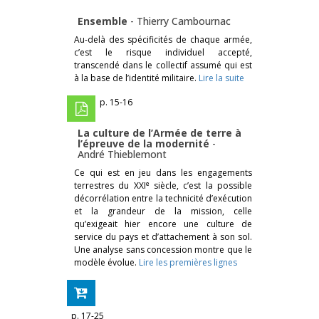
Ensemble
-
Thierry Cambournac
Au-delà des spécificités de chaque armée,
c’est le risque individuel accepté,
transcendé dans le collectif assumé qui est
à la base de l’identité militaire.
Lire la suite
p. 15-16
La culture de l’Armée de terre à
l’épreuve de la modernité
-
André Thieblemont
Ce qui est en jeu dans les engagements
e
terrestres du XXI
siècle, c’est la possible
décorrélation entre la technicité d’exécution
et la grandeur de la mission, celle
qu’exigeait hier encore une culture de
service du pays et d’attachement à son sol.
Une analyse sans concession montre que le
modèle évolue.
Lire les premières lignes
p. 17-25