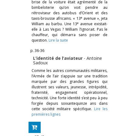
brise de la voiture était agrémenté de la
bimbeloterie qu’on voit pendre au
rétroviseur des autobus d’Orient et des
e
taxis-brousse africains. « 13
avenue », jeta
e
William au barbu. Une 13
avenue existait-
elle à Las Vegas ? William l’ignorait. Pas le
chauffeur, qui démarra sans poser de
question.
Lire la suite
p. 36-36
L’identité de l’aviateur
-
Antoine
Sadoux
Comme les autres communautés militaires,
l’Armée de l’air s’appuie sur une tradition
marquée par des grandes figures qui
illustrent ses valeurs, jeunesse, intrépidité,
fraternité, engagement opérationnel,
technicité. Une forte identité s’est peu à peu
forgée depuis soixantequinze ans dans
cette société militaire spécifique.
Lire les
premières lignes