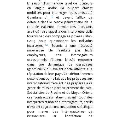
En raison d’un manque cruel de locuteurs
en langue arabe (la plupart étaient
mobilisés pour interroger les islamistes à
(1)
Guantanamo)
et devant l’afflux de
détenus dans le centre pénitentiaire de la
capitale irakienne, l’armée des États-Unis
avait dû faire appel à des interprètes civils
fournis par des compagnies privées (Titan,
CACI) pour questionner les individus
(2)
incarcérés
. Soumis à une nécessité
impérieuse de résultats par leurs
employeurs, ces interrogateurs
occasionnels s’étaient laissés emporter
dans une dynamique de dérapages
ignominieux qui avaient porté atteinte à la
réputation de leur pays. Ces débordements
s’expliquent par le fait que les préposés aux
interrogatoires n’étaient pas préparés à ce
genre de mission particulièrement délicate.
Spécialistes du Proche et du Moyen-Orient,
ces contractuels étaient avant tout des
interprètes et non des interrogateurs, car ils
n’avaient reçu aucune instruction spécifique
pour mener des interrogatoires de
prisonniers. Or, l’obtention de