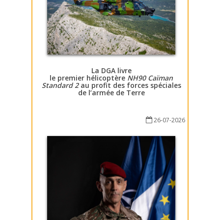
La DGA livre
le premier hélicoptère
NH90 Caïman
Standard 2
au profit des forces spéciales
de l’armée de Terre
26-07-2026