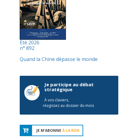
Été 2026
n° 892
Quand la Chine dépasse le monde
Je participe au débat
stratégique
À vos claviers,
réagissez au dossier du mois
JE M'ABONNE
À LA RDN