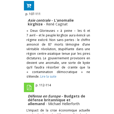
p. 107-111
Asie centrale
- L’anomalie
kirghize
-
René Cagnat
« Deux Glorieuses » à peine – les 6 et
7 avril – et le peuple kirghize aura évincé un
régime exécré. Non sans pertes : le chiffre
annoncé de 87 morts témoigne d’une
véritable révolution, stupéfiante dans une
région centre-asiatique tenue par les pires
dictatures. Le gouvernement provisoire en
devient une anomalie, une sorte de kyste
qu’il faudra résorber de crainte que la
« contamination démocratique » ne
s’étende.
Lire la suite
p. 112-114
Défense en Europe
- Budgets de
défense britannique et
allemand
-
Michael Hellerforth
L’impact de la crise économique actuelle