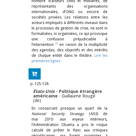
nombre d’acteurs civils et militaires, de
représentants des organisations
internationales, d’ONG ou encore de
sociétés privées. Les relations entre les
acteurs impliqués à différents niveaux dans
le processus de gestion de crise, ne sont ni
formalisées, ni organisées, ce qui provoque
une confusion préjudiciable à
(1)
l’intervention
en raison de la multiplicité
des agendas, des objectifs et des intérêts
de chaque entité dans le théâtre.
Lire les
premières lignes
p. 125-128
États-Unis
- Politique étrangère
américaine
-
Guillaume Rougé
(de)
En consacrant presque un quart de la
National Security Strategy
(
NSS
) de
mai 2010 aux enjeux intérieurs,
l’Administration Obama a pris le risque
calculé de prêter le flanc aux critiques
républicaines, qui furent promptes à