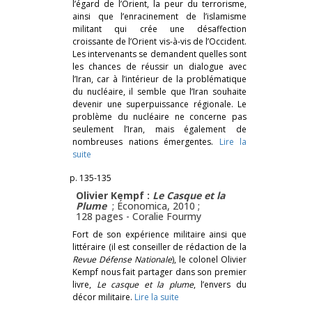
l’égard de l’Orient, la peur du terrorisme,
ainsi que l’enracinement de l’islamisme
militant qui crée une désaffection
croissante de l’Orient vis-à-vis de l’Occident.
Les intervenants se demandent quelles sont
les chances de réussir un dialogue avec
l’Iran, car à l’intérieur de la problématique
du nucléaire, il semble que l’Iran souhaite
devenir une superpuissance régionale. Le
problème du nucléaire ne concerne pas
seulement l’Iran, mais également de
nombreuses nations émergentes.
Lire la
suite
p. 135-135
Olivier Kempf :
Le Casque et la
Plume
; Économica, 2010 ;
128 pages -
Coralie Fourmy
Fort de son expérience militaire ainsi que
littéraire (il est conseiller de rédaction de la
Revue Défense Nationale
), le colonel Olivier
Kempf nous fait partager dans son premier
livre,
Le casque et la plume
, l’envers du
décor militaire.
Lire la suite