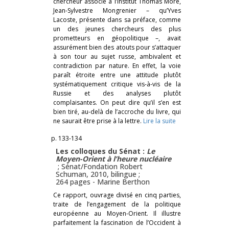
chercheur associé à l’Institut Thomas More,
Jean-Sylvestre Mongrenier – qu’Yves
Lacoste, présente dans sa préface, comme
un des jeunes chercheurs des plus
prometteurs en géopolitique –, avait
assurément bien des atouts pour s’attaquer
à son tour au sujet russe, ambivalent et
contradiction par nature. En effet, la voie
paraît étroite entre une attitude plutôt
systématiquement critique vis-à-vis de la
Russie et des analyses plutôt
complaisantes. On peut dire qu’il s’en est
bien tiré, au-delà de l’accroche du livre, qui
ne saurait être prise à la lettre.
Lire la suite
p. 133-134
Les colloques du Sénat :
Le
Moyen-Orient à l’heure nucléaire
; Sénat/Fondation Robert
Schuman, 2010, bilingue ;
264 pages -
Marine Berthon
Ce rapport, ouvrage divisé en cinq parties,
traite de l’engagement de la politique
européenne au Moyen-Orient. Il illustre
parfaitement la fascination de l’Occident à