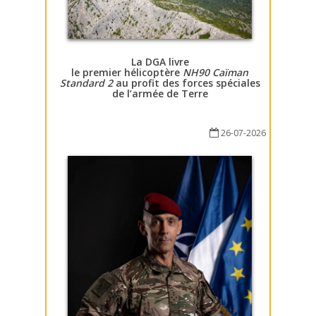
La DGA livre
le premier hélicoptère
NH90 Caïman
Standard 2
au profit des forces spéciales
de l’armée de Terre
26-07-2026