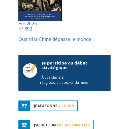
Été 2026
n° 892
Quand la Chine dépasse le monde
Je participe au débat
stratégique
À vos claviers,
réagissez au dossier du mois
JE M'ABONNE
À LA RDN
J'ACHÈTE UN
CRÉDIT D'ARTICLES