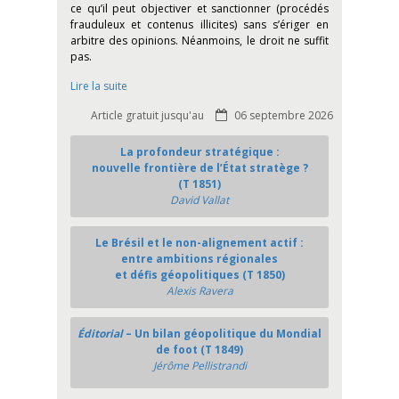
ce qu’il peut objectiver et sanctionner (procédés
frauduleux et contenus illicites) sans s’ériger en
arbitre des opinions. Néanmoins, le droit ne suffit
pas.
Lire la suite
Article gratuit jusqu'au
06 septembre 2026
La profondeur stratégique :
nouvelle frontière de l’État stratège ?
(T 1851)
David Vallat
Le Brésil et le non-alignement actif :
entre ambitions régionales
et défis géopolitiques (T 1850)
Alexis Ravera
Éditorial
– Un bilan géopolitique du Mondial
de foot (T 1849)
Jérôme Pellistrandi