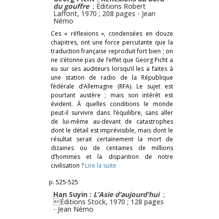
du gouffre
; Éditions Robert
Laffont, 1970 ; 208 pages -
Jean
Némo
Ces « réflexions », condensées en douze
chapitres, ont une force percutante que la
traduction française reproduit fort bien ; on
ne s’étonne pas de l’effet que Georg Picht a
eu sur ses auditeurs lorsqu’il les a faites à
une station de radio de la République
fédérale d’Allemagne (RFA). Le sujet est
pourtant austère ; mais son intérêt est
évident. À quelles conditions le monde
peut-il survivre dans l’équilibre, sans aller
de lui-même au-devant de catastrophes
dont le détail est imprévisible, mais dont le
résultat serait certainement la mort de
dizaines ou de centaines de millions
d’hommes et la disparition de notre
civilisation ?
Lire la suite
p. 525-525
Han Suyin :
L’Asie d’aujourd’hui
;
Éditions Stock, 1970 ; 128 pages
-
Jean Némo