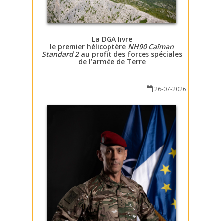
La DGA livre
le premier hélicoptère
NH90 Caïman
Standard 2
au profit des forces spéciales
de l’armée de Terre
26-07-2026