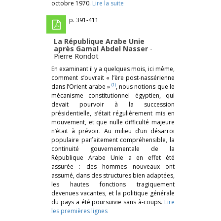
octobre 1970.
Lire la suite
p. 391-411
La République Arabe Unie
après Gamal Abdel Nasser
-
Pierre Rondot
En examinant il y a quelques mois, ici même,
comment s’ouvrait « l’ère post-nassérienne
(1)
dans l’Orient arabe »
, nous notions que le
mécanisme constitutionnel égyptien, qui
devait pourvoir à la succession
présidentielle, s’était régulièrement mis en
mouvement, et que nulle difficulté majeure
n’était à prévoir. Au milieu d’un désarroi
populaire parfaitement compréhensible, la
continuité gouvernementale de la
République Arabe Unie a en effet été
assurée : des hommes nouveaux ont
assumé, dans des structures bien adaptées,
les hautes fonctions tragiquement
devenues vacantes, et la politique générale
du pays a été poursuivie sans à-coups.
Lire
les premières lignes