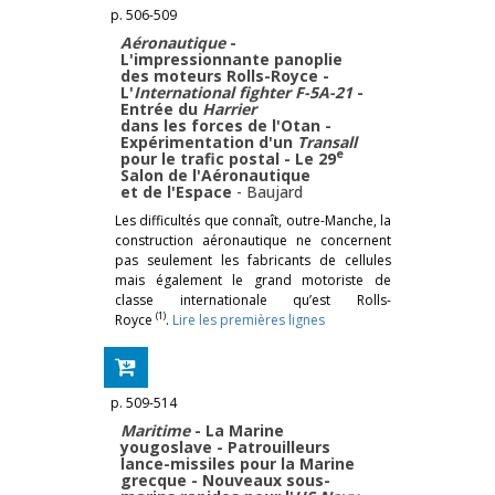
p. 506-509
Aéronautique
-
L'impressionnante panoplie
des moteurs Rolls-Royce -
L'
International fighter F-5A-21
-
Entrée du
Harrier
dans les forces de l'Otan -
Expérimentation d'un
Transall
e
pour le trafic postal - Le 29
Salon de l'Aéronautique
et de l'Espace
-
Baujard
Les difficultés que connaît, outre-Manche, la
construction aéronautique ne concernent
pas seulement les fabricants de cellules
mais également le grand motoriste de
classe internationale qu’est Rolls-
(1)
Royce
.
Lire les premières lignes
p. 509-514
Maritime
- La Marine
yougoslave - Patrouilleurs
lance-missiles pour la Marine
grecque - Nouveaux sous-