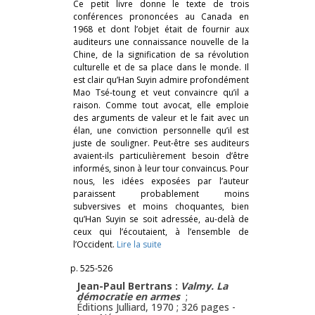
Ce petit livre donne le texte de trois
conférences prononcées au Canada en
1968 et dont l’objet était de fournir aux
auditeurs une connaissance nouvelle de la
Chine, de la signification de sa révolution
culturelle et de sa place dans le monde. Il
est clair qu’Han Suyin admire profondément
Mao Tsé-toung et veut convaincre qu’il a
raison. Comme tout avocat, elle emploie
des arguments de valeur et le fait avec un
élan, une conviction personnelle qu’il est
juste de souligner. Peut-être ses auditeurs
avaient-ils particulièrement besoin d’être
informés, sinon à leur tour convaincus. Pour
nous, les idées exposées par l’auteur
paraissent probablement moins
subversives et moins choquantes, bien
qu’Han Suyin se soit adressée, au-delà de
ceux qui l’écoutaient, à l’ensemble de
l’Occident.
Lire la suite
p. 525-526
Jean-Paul Bertrans :
Valmy. La
démocratie en armes
;
Éditions Julliard, 1970 ; 326 pages -