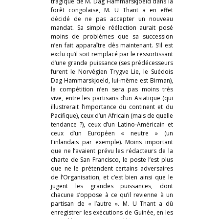
tragique de M. Dag Hammarskjoeld dans la
forêt congolaise, M. U Thant a en effet
décidé de ne pas accepter un nouveau
mandat. Sa simple réélection aurait posé
moins de problèmes que sa succession
n’en fait apparaître dès maintenant. S’il est
exclu qu’il soit remplacé par le ressortissant
d’une grande puissance (ses prédécesseurs
furent le Norvégien Trygve Lie, le Suédois
Dag Hammarskjoeld, lui-même est Birman),
la compétition n’en sera pas moins très
vive, entre les partisans d’un Asiatique (qui
illustrerait l’importance du continent et du
Pacifique), ceux d’un Africain (mais de quelle
tendance ?), ceux d’un Latino-Américain et
ceux d’un Européen « neutre » (un
Finlandais par exemple). Moins important
que ne l’avaient prévu les rédacteurs de la
charte de San Francisco, le poste l’est plus
que ne le prétendent certains adversaires
de l’Organisation, et c’est bien ainsi que le
jugent les grandes puissances, dont
chacune s’oppose à ce qu’il revienne à un
partisan de « l’autre ». M. U Thant a dû
enregistrer les exécutions de Guinée, en les