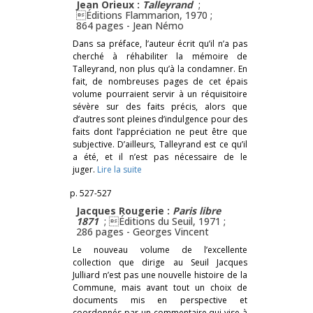
Jean Orieux :
Talleyrand
;
Éditions Flammarion, 1970 ;
864 pages -
Jean Némo
Dans sa préface, l’auteur écrit qu’il n’a pas
cherché à réhabiliter la mémoire de
Talleyrand, non plus qu’à la condamner. En
fait, de nombreuses pages de cet épais
volume pourraient servir à un réquisitoire
sévère sur des faits précis, alors que
d’autres sont pleines d’indulgence pour des
faits dont l’appréciation ne peut être que
subjective. D’ailleurs, Talleyrand est ce qu’il
a été, et il n’est pas nécessaire de le
juger.
Lire la suite
p. 527-527
Jacques Rougerie :
Paris libre
1871
; Éditions du Seuil, 1971 ;
286 pages -
Georges Vincent
Le nouveau volume de l’excellente
collection que dirige au Seuil Jacques
Julliard n’est pas une nouvelle histoire de la
Commune, mais avant tout un choix de
documents mis en perspective et
coordonnés par un commentaire qui vise à