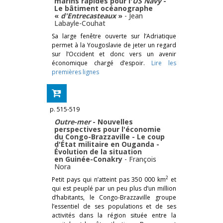
marins rapides pour l'
US Navy
-
Le bâtiment océanographe
«
d'Entrecasteaux
»
-
Jean
Labayle-Couhat
Sa large fenêtre ouverte sur l’Adriatique
permet à la Yougoslavie de jeter un regard
sur l’Occident et donc vers un avenir
économique chargé d’espoir.
Lire les
premières lignes
p. 515-519
Outre-mer
- Nouvelles
perspectives pour l'économie
du Congo-Brazzaville - Le coup
d'État militaire en Ouganda -
Évolution de la situation
en Guinée-Conakry
-
François
Nora
2
Petit pays qui n’atteint pas 350 000 km
et
qui est peuplé par un peu plus d’un million
d’habitants, le Congo-Brazzaville groupe
l’essentiel de ses populations et de ses
activités dans la région située entre la