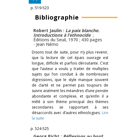
p. 519-523
Bibliographie
Robert Jaulin :
La paix blanche.
Introductions à l’ethnocide
;
Éditions du Seuil, 1970 ; 430 pages
-
Jean Némo
Disons tout de suite, pour n’y plus revenir,
que la lecture de cet épais ouvrage est
longue, difficile et parfois déroutante. C’est
que l’auteur a voulu y traiter de multiples
sujets qui l’on conduit à de nombreuses
digressions, que le style manque souvent
de clarté et ne permet pas toujours de
suivre aisément les méandres d’une pensée
abondante et complexe, et qu’enfin il a
mêlé à son thème principal des thèmes
secondaires se rapportant à ses
désaccords avec d’autres ethnologues.
Lire
la suite
p. 524-525
Georg Picht :
Réflexions au bord