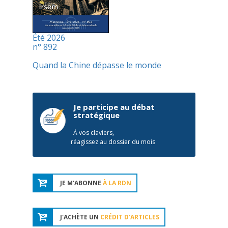
Été 2026
n° 892
Quand la Chine dépasse le monde
Je participe au débat
stratégique
À vos claviers,
réagissez au dossier du mois
JE M'ABONNE
À LA RDN
J'ACHÈTE UN
CRÉDIT D'ARTICLES