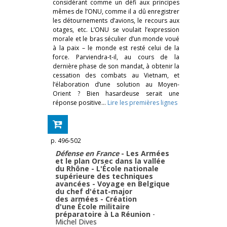
considérant comme un défi aux principes
mêmes de l’ONU, comme il a dû enregistrer
les détournements d’avions, le recours aux
otages, etc. L’ONU se voulait l’expression
morale et le bras séculier d’un monde voué
à la paix – le monde est resté celui de la
force. Parviendra-t-il, au cours de la
dernière phase de son mandat, à obtenir la
cessation des combats au Vietnam, et
l’élaboration d’une solution au Moyen-
Orient ? Bien hasardeuse serait une
réponse positive…
Lire les premières lignes
p. 496-502
Défense en France
- Les Armées
et le plan Orsec dans la vallée
du Rhône - L'École nationale
supérieure des techniques
avancées - Voyage en Belgique
du chef d'état-major
des armées - Création
d'une École militaire
préparatoire à La Réunion
-
Michel Dives