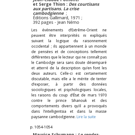
et Serge Thion :
Des courtisans
aux partisans. La crise
cambodgienne
;
Éditions Gallimard, 1971 ;
392 pages -
Jean Némo
Les événements d’Extrême-Orient ne
peuvent être interprétés ni expliqués
suivant la logique du raisonnement
occidental ; ils appartiennent à un monde
de pensées et de conceptions tellement
différentes que le lecteur qui ne connaît pas
le Cambodge sera sans doute désemparé
et atterré de la description qu’en font les
deux auteurs. Celle-ci est certainement
discutable, mais elle a le mérite de tenter
d’exposer, à partir des données
sociologiques et psychologiques locales,
les raisons du coup d’État de mars 1970
contre le prince Sihanouk et des
comportements divers qu’il a provoqués
dans l’intelligentsia et dans la masse
paysanne cambodgienne.
Lire la suite
p. 1054-1054
Maurice Schumann :
Le rendez-