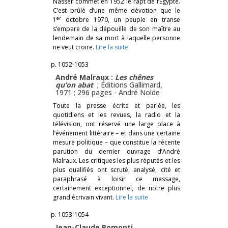
Nasser commet en 1952 le rapt de l’Égypte.
C’est brûlé d’une même dévotion que le
er
1
octobre 1970, un peuple en transe
s’empare de la dépouille de son maître au
lendemain de sa mort à laquelle personne
ne veut croire.
Lire la suite
p. 1052-1053
André Malraux :
Les chênes
qu’on abat
; Éditions Gallimard,
1971 ; 296 pages -
André Nolde
Toute la presse écrite et parlée, les
quotidiens et les revues, la radio et la
télévision, ont réservé une large place à
l’événement littéraire – et dans une certaine
mesure politique – que constitue la récente
parution du dernier ouvrage d’André
Malraux. Les critiques les plus réputés et les
plus qualifiés ont scruté, analysé, cité et
paraphrasé à loisir ce message,
certainement exceptionnel, de notre plus
grand écrivain vivant.
Lire la suite
p. 1053-1054
Jean-Claude Pomonti