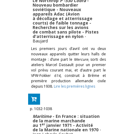
Le Northrop
P -530 Cobra
-
Nouveau bombardier
soviétique - Nouveaux
appareils Adac (Avion
à décollage et atterrissage
courts) de faible tonnage -
Recherches sur les avions
de combat sans pilote - Pistes
d'atterrissage en nylon
-
Baujard
Les premiers jours d’avril ont vu deux
nouveaux appareils quitter leurs halls de
montage : d’une part le
Mercure
, sorti des
ateliers Marcel Dassault pour un premier
vol prévu courant mai, et d’autre part le
VFW-Fokker
614
,
construit à Brême et
première production allemande civile
depuis 1938.
Lire les premières lignes
p. 1032-1038
Maritime
- En France : situation
de la marine marchande
er
au 1
janvier 1971 - Activité
de la Marine nationale en 1970
-