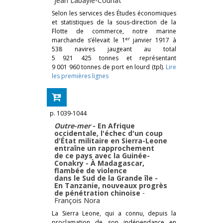
Jean Labayle-Couhat
Selon les services des Études économiques
et statistiques de la sous-direction de la
Flotte de commerce, notre marine
er
marchande s’élevait le 1
janvier 1917 à
538 navires jaugeant au total
5 921 425 tonnes et représentant
9 001 960 tonnes de port en lourd (tpl).
Lire
les premières lignes
p. 1039-1044
Outre-mer
- En Afrique
occidentale, l'échec d'un coup
d'État militaire en Sierra-Leone
entraîne un rapprochement
de ce pays avec la Guinée-
Conakry - À Madagascar,
flambée de violence
dans le Sud de la Grande île -
En Tanzanie, nouveaux progrès
de pénétration chinoise
-
François Nora
La Sierra Leone, qui a connu, depuis la
proclamation de son indépendance en