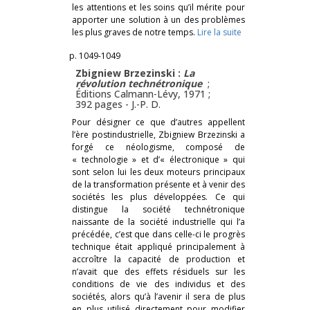
les attentions et les soins qu’il mérite pour
apporter une solution à un des problèmes
les plus graves de notre temps.
Lire la suite
p. 1049-1049
Zbigniew Brzezinski :
La
révolution technétronique
;
Éditions Calmann-Lévy, 1971 ;
392 pages -
J.-P. D.
Pour désigner ce que d’autres appellent
l’ère postindustrielle, Zbigniew Brzezinski a
forgé ce néologisme, composé de
« technologie » et d’« électronique » qui
sont selon lui les deux moteurs principaux
de la transformation présente et à venir des
sociétés les plus développées. Ce qui
distingue la société technétronique
naissante de la société industrielle qui l’a
précédée, c’est que dans celle-ci le progrès
technique était appliqué principalement à
accroître la capacité de production et
n’avait que des effets résiduels sur les
conditions de vie des individus et des
sociétés, alors qu’à l’avenir il sera de plus
en plus utilisé directement pour modifier