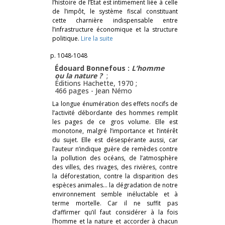
l’histoire de l’État est intimement liée à celle
de l’impôt, le système fiscal constituant
cette charnière indispensable entre
l’infrastructure économique et la structure
politique.
Lire la suite
p. 1048-1048
Édouard Bonnefous :
L’homme
ou la nature ?
;
Éditions Hachette, 1970 ;
466 pages -
Jean Némo
La longue énumération des effets nocifs de
l’activité débordante des hommes remplit
les pages de ce gros volume. Elle est
monotone, malgré l’importance et l’intérêt
du sujet. Elle est désespérante aussi, car
l’auteur n’indique guère de remèdes contre
la pollution des océans, de l’atmosphère
des villes, des rivages, des rivières, contre
la déforestation, contre la disparition des
espèces animales… la dégradation de notre
environnement semble inéluctable et à
terme mortelle. Car il ne suffit pas
d’affirmer qu’il faut considérer à la fois
l’homme et la nature et accorder à chacun