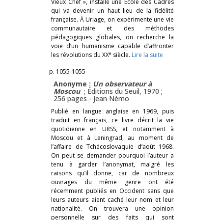
Vieux Chef », installe une École des Cadres
qui va devenir un haut lieu de la fidélité
française. À Uriage, on expérimente une vie
communautaire et des méthodes
pédagogiques globales, on recherche la
voie d’un humanisme capable d’affronter
e
les révolutions du XX
siècle.
Lire la suite
p. 1055-1055
Anonyme :
Un observateur à
Moscou
; Éditions du Seuil, 1970 ;
256 pages -
Jean Némo
Publié en langue anglaise en 1969, puis
traduit en français, ce livre décrit la vie
quotidienne en URSS, et notamment à
Moscou et à Leningrad, au moment de
l’affaire de Tchécoslovaquie d’août 1968.
On peut se demander pourquoi l’auteur a
tenu à garder l’anonymat, malgré les
raisons qu’il donne, car de nombreux
ouvrages du même genre ont été
récemment publiés en Occident sans que
leurs auteurs aient caché leur nom et leur
nationalité. On trouvera une opinion
personnelle sur des faits qui sont