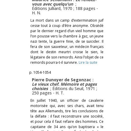
vous avec quelqu’un
;
Éditions Julliard, 1970 ; 188 pages -
H. N.
La mort dans un camp d’extermination juif
cesse tout à coup d’être anonyme. Obsédé
par le dernier regard d’un vieil homme que
l’on pousse vers la chambre à gaz, un jeune
nazi tente, la guerre finie, de se suicider. Il
fera de son sauveteur, un médecin français
dont le destin meurtri croise le sien, le
légataire de son remords. Ainsi l’objet de ce
remords pourra-t-il survivre.
Lire la suite
p. 1054-1054
Pierre Dunoyer de Segonzac :
Le vieux chef. Mémoire et pages
choisies
; Éditions du Seuil, 1971 ;
250 pages -
H. T.
En juillet 1940, un officier de cavalerie
motorisée qui, avec ses chars, avait tenu
tête aux Allemands, tire les conclusions de
la défaite : il faut reconstruire une société,
et pour cela il faut refaire des hommes. Ce
capitaine de 34 ans qu’on baptisera « le