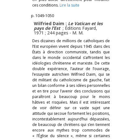
ces conditions.
Lire la suite
p. 1049-1050
Wilfried Daim :
Le Vatican et les
pays de l’Est
; Éditions Fayard,
1971 ; 244 pages -
M. M.
Des dizaines de millions de catholiques de
l’Est européen vivent depuis 1945 dans des
États à direction communiste, tandis que
dans le monde occidental s’affrontent les
idéologies chrétienne et marxiste. De cette
double expérience, l’auteur de l’ouvrage,
l’essayiste autrichien Wilfried Daim, qui se
dit militant du catholicisme de gauche, fait
un bilan conforme à ses idées personnelles
et en tire pour l’avenir des conclusions qui
paraîtront à beaucoup pour le moins
hâtives et risquées. Mais il est intéressant
de voir définir sur ce vaste sujet une
attitude qui secoue fortement les positions,
incontestablement aujourd’hui dépassées,
de beaucoup de chrétiens qui s’en tiennent
encore aux mythes trop commodes de
« l’Église du silence », même si certaines