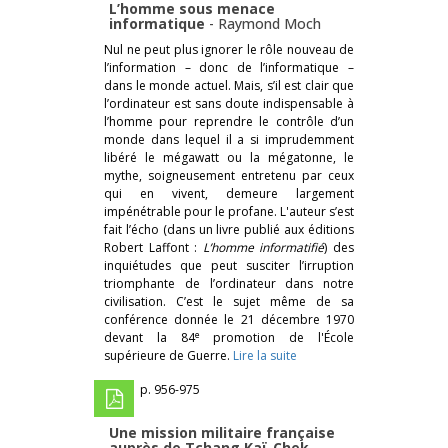
L’homme sous menace
informatique
-
Raymond Moch
Nul ne peut plus ignorer le rôle nouveau de
l’information – donc de l’informatique –
dans le monde actuel. Mais, s’il est clair que
l’ordinateur est sans doute indispensable à
l’homme pour reprendre le contrôle d’un
monde dans lequel il a si imprudemment
libéré le mégawatt ou la mégatonne, le
mythe, soigneusement entretenu par ceux
qui en vivent, demeure largement
impénétrable pour le profane. L'auteur s’est
fait l’écho (dans un livre publié aux éditions
Robert Laffont :
L’homme informatifié
) des
inquiétudes que peut susciter l’irruption
triomphante de l’ordinateur dans notre
civilisation. C’est le sujet même de sa
conférence donnée le 21 décembre 1970
e
devant la 84
promotion de l'École
supérieure de Guerre.
Lire la suite
p. 956-975
Une mission militaire française
auprès de Tchang Kaï-Chek