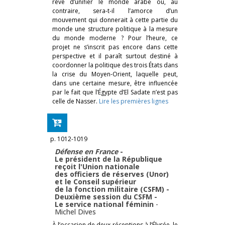
rêvé d’unifier le monde arabe ou, au
contraire, sera-t-il l’amorce d’un
mouvement qui donnerait à cette partie du
monde une structure politique à la mesure
du monde moderne ? Pour l’heure, ce
projet ne s’inscrit pas encore dans cette
perspective et il paraît surtout destiné à
coordonner la politique des trois États dans
la crise du Moyen-Orient, laquelle peut,
dans une certaine mesure, être influencée
par le fait que l’Égypte d’El Sadate n’est pas
celle de Nasser.
Lire les premières lignes
p. 1012-1019
Défense en France
-
Le président de la République
reçoit l'Union nationale
des officiers de réserves (Unor)
et le Conseil supérieur
de la fonction militaire (CSFM) -
Deuxième session du CSFM -
Le service national féminin
-
Michel Dives
À l’occasion de deux réceptions à l’Élysée, le