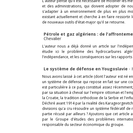
L'auteur pense qu'il est nécessaire de modifier les m
et des administrations, qui doivent adopter de no
s'adapter à un environnement de plus en plus mou
existant actuellement et cherche à en faire ressortir 
de nouveaux outils d'état-major qu'il se retourne.
Pétrole et gaz algériens : de l'affrontem
Chevalier
L'auteur nous a déjà donné un article sur l'indépen
étudie ici le problème des hydrocarbures algé
l'indépendance, et les conséquences sur les rapports 
Le système de défense en Yougoslavie
-
Nous avons laissé à cet article (dont l'auteur est né
un système de défense qui repose en fait sur une co
est particulière à ce pays constitué assez récemment
par sa situation à cheval sur l'empire ottoman et l'emp
la Croatie, la tradition orthodoxe de la Serbie et l'
Déchiré avant 1914 par la rivalité des Karageorgevitch
divisions qu'a cru résoudre un système fédératif de 
partie récusé par ailleurs ? Ajoutons que cet article
par le Groupe d'études des problèmes internation
responsable du secteur économique du groupe.