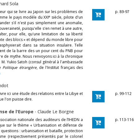
hard Sola
rieur qui se livre au Japon sur les problèmes de
p. 89-97
e
omme le pays modèle du XXI
siècle, pilote d'un
ander s'il n'est pas simplement une anomalie,
ouveraineté, puisqu'elle s'en remet à une autre,
lter, pour elle, qu'une limitation de sa liberté
tante des blocs » et dépend du monde libre pour
phyxierait dans sa situation insulaire. Telle
sement de la barre des un pour cent du PNB pour
re de mythe. Nous renvoyons ici à la chronique
e M. Yukio Satoh (consul général à l'ambassade
de
Politique étrangère
, de l'Institut français des
s
ndot
re ici une étude des relations entre la Libye et
p. 99-112
ue l'on puisse dire.
nse de l'Europe
-
Claude Le Borgne
sociation nationale des auditeurs de l’IHEDN a
p. 113-116
lloque sur le thème « Urbanisation et défense de
s questions : urbanisation et bataille, protection
sme (respectivement présentés par le colonel