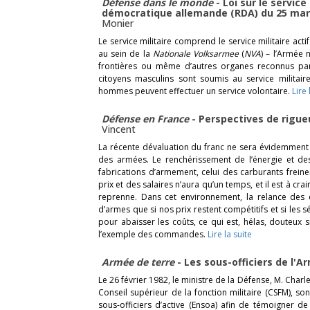
Défense dans le monde
- Loi sur le service
démocratique allemande (RDA) du 25 mars
Monier
Le service militaire comprend le service militaire actif 
au sein de la
Nationale Volksarmee
(
NVA
) – l’Armée 
frontières ou même d’autres organes reconnus par 
citoyens masculins sont soumis au service militaire
hommes peuvent effectuer un service volontaire.
Lire
Défense en France
- Perspectives de rigu
Vincent
La récente dévaluation du franc ne sera évidemment
des armées. Le renchérissement de l’énergie et de
fabrications d’armement, celui des carburants freine
prix et des salaires n’aura qu’un temps, et il est à c
reprenne. Dans cet environnement, la relance des 
d’armes que si nos prix restent compétitifs et si les 
pour abaisser les coûts, ce qui est, hélas, douteu
l’exemple des commandes.
Lire la suite
Armée de terre
- Les sous-officiers de l'
Le 26 février 1982, le ministre de la Défense, M. Cha
Conseil supérieur de la fonction militaire (CSFM), so
sous-officiers d’active (Ensoa) afin de témoigner de