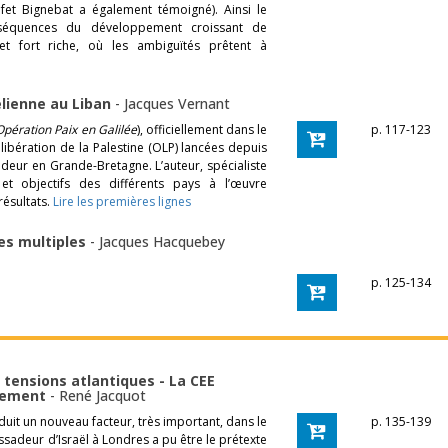
éfet Bignebat a également témoigné). Ainsi le
nséquences du développement croissant de
jet fort riche, où les ambiguïtés prêtent à
élienne au Liban
-
Jacques Vernant
Opération Paix en Galilée
), officiellement dans le
p. 117-123
 libération de la Palestine (OLP) lancées depuis
adeur en Grande-Bretagne. L’auteur, spécialiste
x et objectifs des différents pays à l’œuvre
résultats.
Lire les premières lignes
tes multiples
-
Jacques Hacquebey
p. 125-134
t tensions atlantiques - La CEE
rmement
-
René Jacquot
duit un nouveau facteur, très important, dans le
p. 135-139
ssadeur d’Israël à Londres a pu être le prétexte