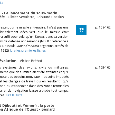
ite
ire - Le lancement du sous-marin
ble
-
Olivier Sevaistre
,
Edouard Cassius
ste pour le missile anti-navire. Il n’est pas une
p. 159-162
brutalement découvert que le missile était
ura suffi pour cela qu’un
Exocet
, dans sa version
s de défense antiaérienne (NDLR : référence à
x Dassault
Super-Étendard
argentins armés de
 1982).
Lire les premières lignes
 évolution
-
Victor Bréhat
systèmes des avions, civils ou militaires,
p. 163-165
même que des limites aient été atteintes et qu’il
 compte des besoins nouveaux – besoins imposés
 les charges de travail qui en résultent ; qu’il
e zone ou d’approche dans des zones terminales
aire, de navigation basse altitude tout temps,
res.
Lire la suite
 Djibouti et Yémen) : la porte
 en Afrique de l'Ouest
-
Bernard