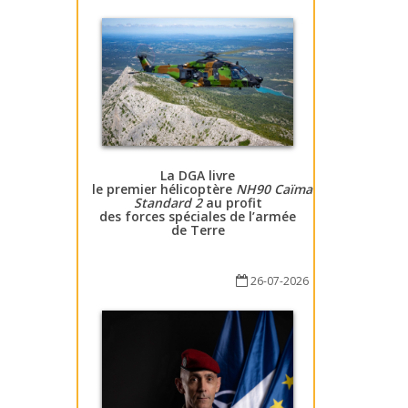
La DGA livre
le premier hélicoptère
NH90 Caïman
Standard 2
au profit
des forces spéciales de l’armée
de Terre
26-07-2026