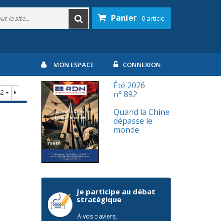
Panier
- 0 article
MON ESPACE
CONNEXION
Été 2026
82
n° 892
Quand la Chine
dépasse le
monde
Je participe au débat
stratégique
À vos claviers,