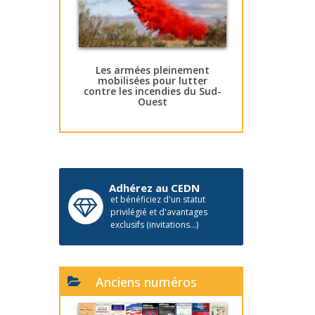
Les armées pleinement
mobilisées pour lutter
contre les incendies du Sud-
Ouest
Adhérez au CEDN
et bénéficiez d'un statut
privilégié et d'avantages
exclusifs (invitations...)
Anciens numéros