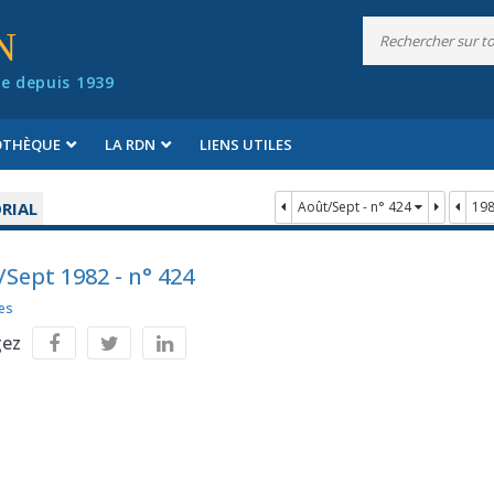
N
e depuis 1939
IOTHÈQUE
LA RDN
LIENS UTILES
RIAL
Août/Sept - n° 424
19
/Sept 1982 - n° 424
es
gez