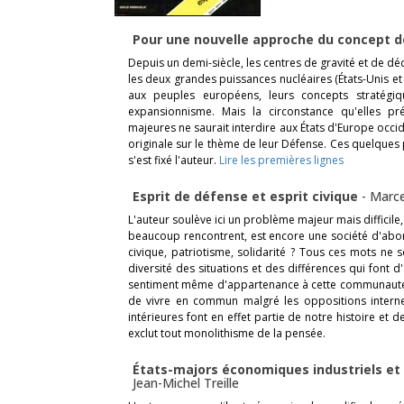
Pour une nouvelle approche du concept 
Depuis un demi-siècle, les centres de gravité et de dé
les deux grandes puissances nucléaires (États-Unis et
aux peuples européens, leurs concepts stratégiqu
expansionnisme. Mais la circonstance qu'elles pr
majeures ne saurait interdire aux États d'Europe occi
originale sur le thème de leur Défense. Ces quelques 
s'est fixé l'auteur.
Lire les premières lignes
Esprit de défense et esprit civique
-
Marce
L'auteur soulève ici un problème majeur mais difficile,
beaucoup rencontrent, est encore une société d'abond
civique, patriotisme, solidarité ? Tous ces mots ne s
diversité des situations et des différences qui font d
sentiment même d'appartenance à cette communauté qu
de vivre en commun malgré les oppositions internes
intérieures font en effet partie de notre histoire et
exclut tout monolithisme de la pensée.
États-majors économiques industriels et
Jean-Michel Treille