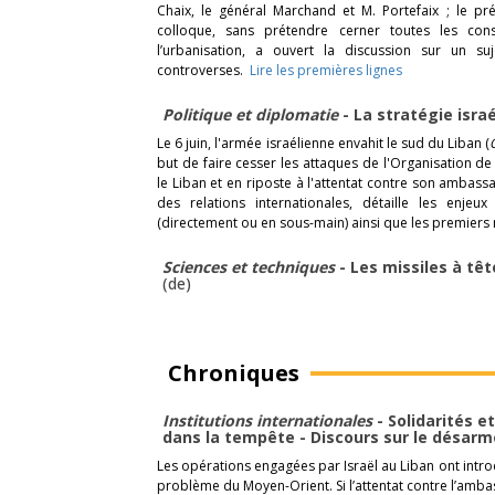
Chaix, le général Marchand et M. Portefaix ; le pr
colloque, sans prétendre cerner toutes les co
l’urbanisation, a ouvert la discussion sur un su
controverses.
Lire les premières lignes
Politique et diplomatie
- La stratégie isra
Le 6 juin, l'armée israélienne envahit le sud du Liban (
but de faire cesser les attaques de l'Organisation de
le Liban et en riposte à l'attentat contre son ambass
des relations internationales, détaille les enjeu
(directement ou en sous-main) ainsi que les premiers 
Sciences et techniques
- Les missiles à tê
(de)
Chroniques
Institutions internationales
- Solidarités e
dans la tempête - Discours sur le désa
Les opérations engagées par Israël au Liban ont intro
problème du Moyen-Orient. Si l’attentat contre l’amba