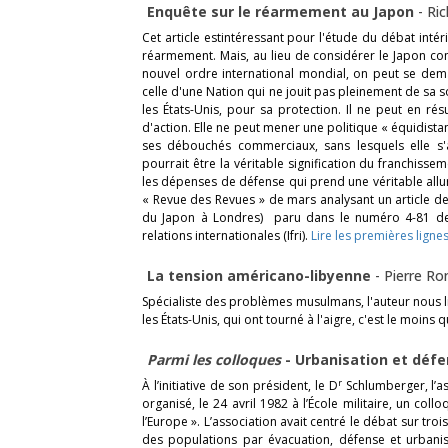
Enquête sur le réarmement au Japon
-
Ric
Cet article estintéressant pour l'étude du débat inté
réarmement. Mais, au lieu de considérer le Japon c
nouvel ordre international mondial, on peut se dem
celle d'une Nation qui ne jouit pas pleinement de sa s
les États-Unis, pour sa protection. Il ne peut en résu
d'action. Elle ne peut mener une politique « équidis
ses débouchés commerciaux, sans lesquels elle s'as
pourrait être la véritable signification du franchis
les dépenses de défense qui prend une véritable allu
« Revue des Revues » de mars analysant un article d
du Japon à Londres) paru dans le numéro 4-81 
relations internationales (Ifri).
Lire les premières ligne
La tension américano-libyenne
-
Pierre Ro
Spécialiste des problèmes musulmans, l'auteur nous liv
les États-Unis, qui ont tourné à l'aigre, c'est le moins q
Parmi les colloques
- Urbanisation et défe
r
À l’initiative de son président, le D
Schlumberger, l’as
organisé, le 24 avril 1982 à l’École militaire, un co
l’Europe ». L’association avait centré le débat sur troi
des populations par évacuation, défense et urbani