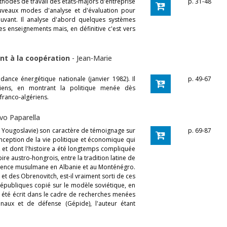
éthodes de travail des états-majors d'entreprise
p. 31-48
uveaux modes d'analyse et d'évaluation pour
vant. Il analyse d'abord quelques systèmes
les enseignements mais, en définitive c'est vers
ent à la coopération
-
Jean-Marie
dance énergétique nationale (janvier 1982). Il
p. 49-67
riens, en montrant la politique menée dès
franco-algériens.
Ivo Paparella
 en Yougoslavie) son caractère de témoignage sur
p. 69-87
nception de la vie politique et économique qui
, et dont l'histoire a été longtemps compliquée
ire austro-hongrois, entre la tradition latine de
influence musulmane en Albanie et au Monténégro.
 et des Obrenovitch, est-il vraiment sorti de ces
républiques copié sur le modèle soviétique, en
 a été écrit dans le cadre de recherches menées
aux et de défense (Gépide), l'auteur étant