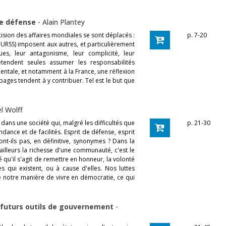
de défense
-
Alain Plantey
cision des affaires mondiales se sont déplacés :
p. 7-20
 URSS) imposent aux autres, et particulièrement
es, leur antagonisme, leur complicité, leur
étendent seules assumer les responsabilités
dentale, et notamment à la France, une réflexion
pages tendent à y contribuer. Tel est le but que
l Wolff
 dans une société qui, malgré les difficultés que
p. 21-30
ance et de facilités. Esprit de défense, esprit
ont-ils pas, en définitive, synonymes ? Dans la
'ailleurs la richesse d'une communauté, c'est le
'il s'agit de remettre en honneur, la volonté
 qui existent, ou à cause d'elles. Nos luttes
 de notre manière de vivre en démocratie, ce qui
 futurs outils de gouvernement
-