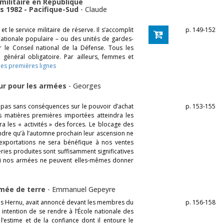
 militaire en République
 1982 - Pacifique-Sud
-
Claude
et le service militaire de réserve. Il s’accomplit
p. 149-152
nationale populaire – ou des unités de gardes-
le Conseil national de la Défense. Tous les
 général obligatoire. Par ailleurs, femmes et
 les premières lignes
eur pour les armées
-
Georges
 pas sans conséquences sur le pouvoir d’achat
p. 153-155
s matières premières importées atteindra les
ra les « activités » des forces. Le blocage des
raindre qu’à l’automne prochain leur ascension ne
exportations ne sera bénéfique à nos ventes
séries produites sont suffisamment significatives
x si nos armées ne peuvent elles-mêmes donner
Armée de terre
-
Emmanuel Gepeyre
rles Hernu, avait annoncé devant les membres du
p. 156-158
n intention de se rendre à l’École nationale des
 l’estime et de la confiance dont il entoure le