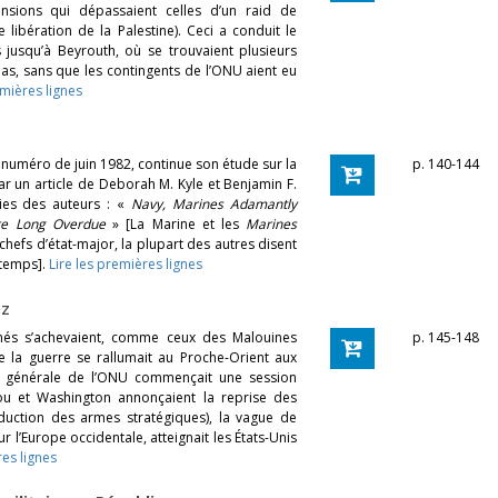
mensions qui dépassaient celles d’un raid de
e libération de la Palestine). Ceci a conduit le
 jusqu’à Beyrouth, où se trouvaient plusieurs
as, sans que les contingents de l’ONU aient eu
emières lignes
 numéro de juin 1982, continue son étude sur la
p. 140-144
 un article de Deborah M. Kyle et Benjamin F.
ies des auteurs : «
Navy, Marines Adamantly
Are Long Overdue
» [La Marine et les
Marines
efs d’état-major, la plupart des autres disent
gtemps].
Lire les premières lignes
ez
armés s’achevaient, comme ceux des Malouines
p. 145-148
que la guerre se rallumait au Proche-Orient aux
e générale de l’ONU commençait une session
u et Washington annonçaient la reprise des
duction des armes stratégiques), la vague de
r l’Europe occidentale, atteignait les États-Unis
res lignes