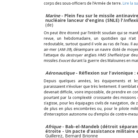
corps des sous-officiers de l’Armée de terre.
Lire la su
Marine
- Plein feu sur le missile antinav
nucléaire lanceur d'engins (SNLE) l'
Inflexi
(de)
On peut être étonné par l’intérêt soudain qui se manife
revue, un hebdomadaire, un quotidien qui n’ait 
redoutable, surtout quand il vole au ras de l’eau. Il a
air-mer (
AM-39
), désempare un navire doté de moyen
l’attaque du
destroyer
anglais
HMS Sheffield
par deu
missiles
Exocet
durant la guerre des Malouines en mai
Aéronautique
- Réflexion sur l'avionique :
Depuis quelques années, les équipements et les 
paraissaient n’évoluer que très lentement. Il semblait 
devenait difficile, voire impossible, de prendre en
pourtant par la complexité croissante des missions et
s’agisse, pour les équipages civils de navigation, d
de plus en plus encombrées ou, pour le pilote milit
d’interception autonome ou d’emploi de contre-mesu
Afrique
- Bab-el-Mandeb (détroit séparant
étroite - Un pacte d'assistance militaire
Guillerez
,
Bernard Brionne