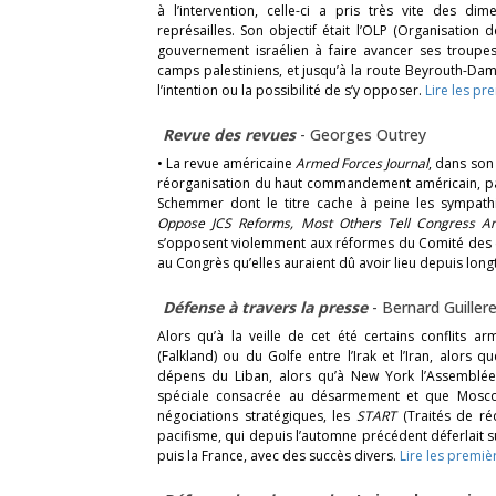
à l’intervention, celle-ci a pris très vite des di
représailles. Son objectif était l’OLP (Organisation d
gouvernement israélien à faire avancer ses troupes
camps palestiniens, et jusqu’à la route Beyrouth-Dam
l’intention ou la possibilité de s’y opposer.
Lire les pr
Revue des revues
-
Georges Outrey
• La revue américaine
Armed Forces Journal
, dans son
réorganisation du haut commandement américain, par
Schemmer dont le titre cache à peine les sympath
Oppose JCS Reforms, Most Others Tell Congress 
s’opposent violemment aux réformes du Comité des ch
au Congrès qu’elles auraient dû avoir lieu depuis lon
Défense à travers la presse
-
Bernard Guiller
Alors qu’à la veille de cet été certains conflits 
(Falkland) ou du Golfe entre l’Irak et l’Iran, alors 
dépens du Liban, alors qu’à New York l’Assemblé
spéciale consacrée au désarmement et que Mosco
négociations stratégiques, les
START
(Traités de ré
pacifisme, qui depuis l’automne précédent déferlait su
puis la France, avec des succès divers.
Lire les premiè