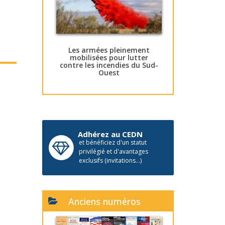
Les armées pleinement
mobilisées pour lutter
contre les incendies du Sud-
Ouest
Adhérez au CEDN
et bénéficiez d'un statut
privilégié et d'avantages
exclusifs (invitations...)
Anciens numéros