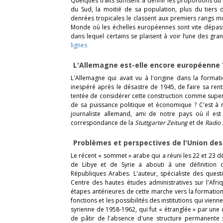
Quelques traits suffisent à définir les proportions du 
du Sud, la moitié de sa population, plus du tiers 
denrées tropicales le classent aux premiers rangs 
Monde où les échelles européennes sont vite dépass
dans lequel certains se plaisent à voir l’une des g
lignes
L'Allemagne est-elle encore européenne
L'Allemagne qui avait vu à l'origine dans la form
inespéré après le désastre de 1945, de faire sa rentr
tentée de considérer cette construction comme superf
de sa puissance politique et économique ? C'est à ré
journaliste allemand, ami de notre pays où il est
correspondance de la
Stuttgarter Zeitung
et de
Radio 
Problèmes et perspectives de l'Union de
Le récent « sommet » arabe qui a réuni les 22 et 23 
de Libye et de Syrie a abouti à une définition d
Républiques Arabes. L'auteur, spécialiste des quest
Centre des hautes études administratives sur l'Afri
étapes antérieures de cette marche vers la formation 
fonctions et les possibilités des institutions qui vienne
syrienne de 1958-1962, qui fut « étranglée » par une 
de pâtir de l'absence d'une structure permanente 