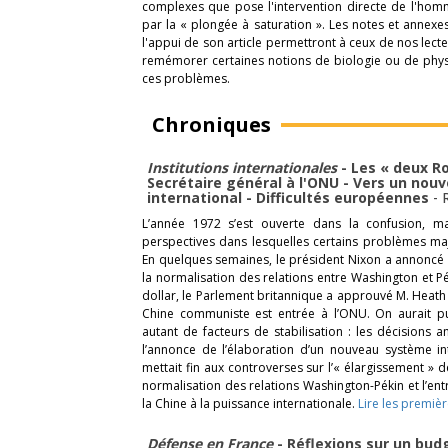
complexes que pose l'intervention directe de l'hom
par la « plongée à saturation ». Les notes et annexes
l'appui de son article permettront à ceux de nos lect
remémorer certaines notions de biologie ou de phys
ces problèmes.
Chroniques
Institutions internationales
- Les « deux R
Secrétaire général à l'ONU - Vers un no
international - Difficultés européennes
-
L’année 1972 s’est ouverte dans la confusion,
perspectives dans lesquelles certains problèmes maj
En quelques semaines, le président Nixon a annoncé u
la normalisation des relations entre Washington et Pék
dollar, le Parlement britannique a approuvé M. Heath (P
Chine communiste est entrée à l’ONU. On aurait p
autant de facteurs de stabilisation : les décisions 
l’annonce de l’élaboration d’un nouveau système in
mettait fin aux controverses sur l’« élargissement 
normalisation des relations Washington-Pékin et l’ent
la Chine à la puissance internationale.
Lire les premièr
Défense en France
- Réflexions sur un budg