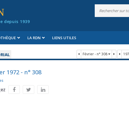
N
e depuis 1939
IOTHÈQUE
LA RDN
LIENS UTILES
RIAL
Février - n° 308
19
er 1972 - n° 308
es
gez