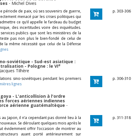
ises
-
Michel Dives
une période de paix, où ses souvenirs de guerre,
p. 303-306
irectement menacé par les crises politiques qui
à admettre ce qu’il appelle le fardeau du budget
omique, des incertitudes voire des inquiétudes.
ervices publics que sont les ministères de la
conteste pas non plus le bien-fondé de celui de
 de la même nécessité que celui de la Défense
ignes
o-soviétique - Sud-est asiatique :
e
ralisation - Pologne : le VI
Jacques Tilhère
lations sino-soviétiques pendant les premiers
p. 306-310
mières lignes
oya - L'anticollision à l'ordre
es forces aériennes indiennes
 Force aérienne guatémaltèque
-
au Japon, il n’a cependant pas donné lieu à la
p. 311-318
nouveaux. Se déroulant quelques mois après le
ut évidemment offrir l’occasion de montrer au
onstructeurs ayant porté antérieurement sur