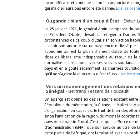
façon efficace et continue selon la conjoncture chan
qui n'a d'ailleurs pas encore été définie.
Lire les prem
Ouganda : bilan d'un coup d'État
-
Didier 
Le 25 janvier 1971, le général Amin s'emparait du p
le Président Obote, devait se réfugier à Dar es Sa
circonstances de ce coup d'État. Par son action habil
asseoir son autorité sur un pays encore divisé par l
économie qui est la plus richement dotée de toute l
dose de libéralisme indispensable au retour de la co
normalisé ses relations avec ses voisins soudanais et
pays et en a goûté récemment les charmes touristiq
qu'il ne s'agisse là d'un coup d'État réussi.
Lire les pr
Vers un réaménagement des relations entr
Sénégal
-
Bertrand Fessard de Foucault
Un aperçu est donné ici des relations existant entre l
République du même nom, la Guinée, le Mali et la Mauri
L'organisation en cause est le fruit de bien des effort
sinon l'unification de la région, du moins la coordin
pays de ce bassin fluvial. C'est ce que s'efforce de mo
d'administration (ENA), que son service au titre de 
cette partie de l'Afrique, ont familiarisé avec les prob