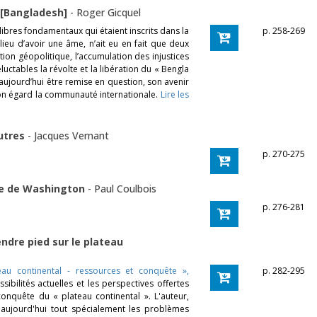
 [Bangladesh]
-
Roger Gicquel
ibres fondamentaux qui étaient inscrits dans la
p. 258-269
ieu d’avoir une âme, n’ait eu en fait que deux
ion géopolitique, l’accumulation des injustices
luctables la révolte et la libération du « Bengla
aujourd’hui être remise en question, son avenir
son égard la communauté internationale.
Lire les
utres
-
Jacques Vernant
p. 270-275
re de Washington
-
Paul Coulbois
p. 276-281
ndre pied sur le plateau
au continental - ressources et conquête »,
p. 282-295
sibilités actuelles et les perspectives offertes
onquête du « plateau continental ». L'auteur,
 aujourd'hui tout spécialement les problèmes