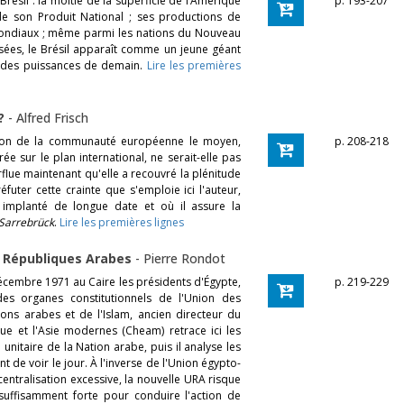
Brésil : la moitié de la superficie de l’Amérique
p. 193-207
de son Produit National ; ses productions de
mondiaux ; même parmi les nations du Nouveau
ées, le Brésil apparaît comme un jeune géant
randes puissances de demain.
Lire les premières
 ?
-
Alfred Frisch
ation de la communauté européenne le moyen,
p. 208-218
ée sur le plan international, ne serait-elle pas
lue maintenant qu'elle a recouvré la plénitude
futer cette crainte que s'emploie ici l'auteur,
 implanté de longue date et où il assure la
Sarrebrück
.
Lire les premières lignes
s Républiques Arabes
-
Pierre Rondot
décembre 1971 au Caire les présidents d'Égypte,
p. 219-229
es organes constitutionnels de l'Union des
ions arabes et de l'Islam, ancien directeur du
que et l'Asie modernes (Cheam) retrace ici les
unitaire de la Nation arabe, puis il analyse les
nt de voir le jour. À l'inverse de l'Union égypto-
centralisation excessive, la nouvelle URA risque
suffisamment forte pour conduire l'action de