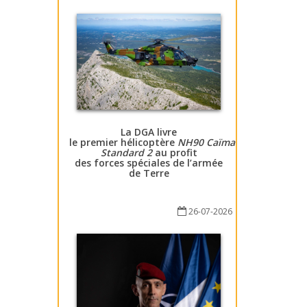
La DGA livre
le premier hélicoptère
NH90 Caïman
Standard 2
au profit
des forces spéciales de l’armée
de Terre
26-07-2026