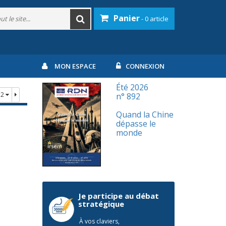
Panier
- 0 article
MON ESPACE
CONNEXION
Été 2026
72
n° 892
Quand la Chine
dépasse le
monde
Je participe au débat
stratégique
À vos claviers,