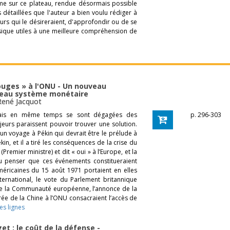
me sur ce plateau, rendue désormais possible
 détaillées que l'auteur a bien voulu rédiger à
eurs qui le désireraient, d'approfondir ou de se
ique utiles à une meilleure compréhension de
ouges » à l'ONU - Un nouveau
uveau système monétaire
René Jacquot
 mais en même temps se sont dégagées des
p. 296-303
eurs paraissent pouvoir trouver une solution.
n voyage à Pékin qui devrait être le prélude à
in, et il a tiré les conséquences de la crise du
remier ministre) et dit « oui » à l’Europe, et la
u penser que ces événements constitueraient
américaines du 15 août 1971 portaient en elles
ternational, le vote du Parlement britannique
» de la Communauté européenne, l’annonce de la
rée de la Chine à l’ONU consacraient l’accès de
es lignes
et : le coût de la défense -