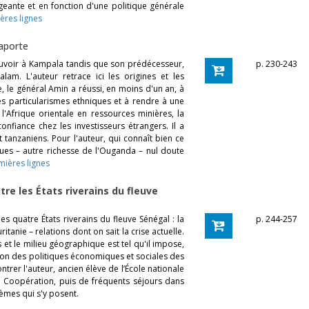
geante et en fonction d'une politique générale
ières lignes
Laporte
ouvoir à Kampala tandis que son prédécesseur,
p. 230-243
lam. L'auteur retrace ici les origines et les
e, le général Amin a réussi, en moins d'un an, à
es particularismes ethniques et à rendre à une
'Afrique orientale en ressources minières, la
nfiance chez les investisseurs étrangers. Il a
 tanzaniens. Pour l'auteur, qui connaît bien ce
ues – autre richesse de l'Ouganda – nul doute
emières lignes
e les États riverains du fleuve
es quatre États riverains du fleuve Sénégal : la
p. 244-257
tanie – relations dont on sait la crise actuelle.
s et le milieu géographique est tel qu'il impose,
ation des politiques économiques et sociales des
ntrer l'auteur, ancien élève de l’École nationale
la Coopération, puis de fréquents séjours dans
lèmes qui s'y posent.