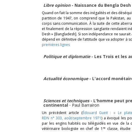
Libre opinion
- Naissance du Bengla Desh
Quand on fait la somme des inégalités et des déséquil
partition de 1947, on comprend que le Pakistan, au l
corps sans communication. À la suite de cette aberrat
et finalement de la répression sanglante rendaient iné
Desh » [Bangladesh]. Si son indépendance ne saurait 
dépend en définitive de l’attitude que va adopter à 
premières lignes
Politique et diplomatie
- Les Trois et les a
Actualité économique
- L'accord monétai
Sciences et techniques
- L'homme peut pre
continental
-
Paul Barrairon
Un précédent article (
Édouard Gueit : « Le plate
RDN n° 303, août/septembre 1971
) a évoqué les pos
par les engins habités ou téléguidés en vue de la c
re
vétérinaire biologiste en chef de 1
classe, étudie