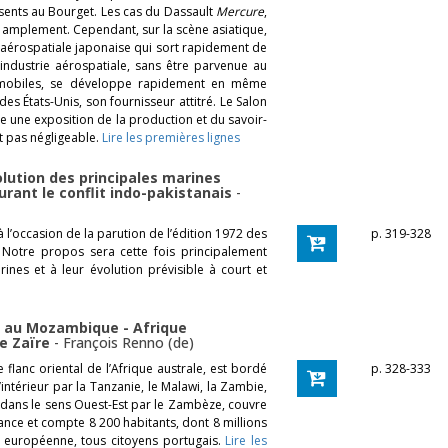
sents au Bourget. Les cas du Dassault
Mercure
,
amplement. Cependant, sur la scène asiatique,
ie aérospatiale japonaise qui sort rapidement de
 industrie aérospatiale, sans être parvenue au
tomobiles, se développe rapidement en même
es États-Unis, son fournisseur attitré. Le Salon
 une exposition de la production et du savoir-
st pas négligeable.
Lire les premières lignes
olution des principales marines
urant le conflit indo-pakistanais
-
 l’occasion de la parution de l’édition 1972 des
p. 319-328
s. Notre propos sera cette fois principalement
ines et à leur évolution prévisible à court et
on au Mozambique - Afrique
le Zaïre
-
François Renno (de)
flanc oriental de l’Afrique australe, est bordé
p. 328-333
’intérieur par la Tanzanie, le Malawi, la Zambie,
sé dans le sens Ouest-Est par le Zambèze, couvre
rance et compte 8 200 habitants, dont 8 millions
e européenne, tous citoyens portugais.
Lire les