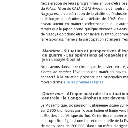
l’accélération de leurs programmes en vue d’être pré
du
Falcon 10
ou du CASA
C-212
Aviocar
le démontrent 
Nagoya est la consécration de la vitalité de l’industr
la léthargie consécutive à la défaite de 1945. Cette
niveau atteint en matière d’électronique ou d’au
temps que le Japon prend quelque distance vis-à-vis d
de Nagoya doit donc être considéré avant tout comme
faire japonais, même si la participation étrangère n’e
Maritime
- Situation et perspectives d'év
de guerre - Les opérations aéronavales d
Jean Labayle-Couhat
Nous avons dans notre chronique de janvier retracé, à
Flottes de combat
, l’évolution des matériels naval
consacré à la situation présente des principales mar
moyen terme.
Lire les premières lignes
Outre-mer
- Afrique australe : la situati
centrale : le Congo-Kinshasa est devenu 
Le Mozambique, possession lusitanienne située sur le 
sur 2 300 kilomètres par l’océan Indien et limité vers l
la Rhodésie et l’Afrique du Sud. Ce territoire, traver
une superficie égale à une fois et demie celle de la F
de noirs, près de 200 000 Blancs ou métis d’origin