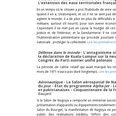
L'extension des eaux territoriales frança
En un temps où le citoyen a pris l’habitude de vivre 
quand il en a, s’estompent, et où il ne se sent pas d
agitent le monde, il a de plus en plus de difficultés 
militaire, surtout s’il nourrit, pour son avenir écon
Cependant il ne met pas en cause le budget de ces s
Justice et de l’Intérieur, et la Gendarmerie. Il ne 
l’Administration pénitentiaire qui procède pourtant
nationale : protéger la collectivité.
Lire les premières l
Défense dans le monde
- L'antagonisme sin
la déclaration de Kuala-Lumpur sur la neut
Congrès du Parti ouvrier unifié polonais
-
La période de calme relatif qui avait marqué les re
mois de 1971 n’aura pas duré longtemps.
Lire les pre
Aéronautique
- Le Salon aérospatial de Nag
du jour - État du programme
Alpha-Jet
- L
et pakistanaises - Cinquantenaire de la
Baujard
Si le Salon de Nagoya a remporté un immense succès 
présentation d’appareils ou équipements totalement 
Salon du Bourget, la manifestation de Nagoya ne pe
public des réalisations inédites, l’effort des c