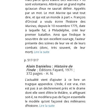
sont volontaires. Attirés par un grand mythe
qu’aucun d’eux ne saurait définir. Appelés
par un mot. Le mot
Marine
qui veut tout
dire, et qui est un monde à part ». François
d’Orcival a voulu écrire l’histoire des
Marines
, depuis le 10 novembre 1775, date
à laquelle fut, à Philadelphie, créé leur
premier bataillon. Ainsi que l’indique le
sous-titre de son excellent ouvrage, l’auteur
présente des scènes de leur vie et de leurs
combats (donc, très souvent, de leur
mort).
Lire la suite
p. 517-517
Alain Danielou :
Histoire de
l’Inde
; Éditions Fayard, 1971 ;
372 pages -
H. N.
L’actualité vient d’ajouter à ce livre un
tragique appendice. L’Inde, il est vrai, n’en
est pas à un déchirement près et le drame
dont elle vient d’être le théâtre, si affligeant
soit-il, ne modifiera pas de façon essentielle
le modèle qu’ont façonné des millénaires
d’histoire.
Lire la suite