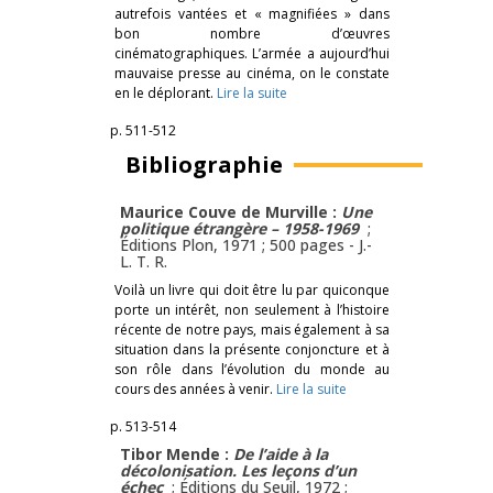
autrefois vantées et « magnifiées » dans
bon nombre d’œuvres
cinématographiques. L’armée a aujourd’hui
mauvaise presse au cinéma, on le constate
en le déplorant.
Lire la suite
p. 511-512
Bibliographie
Maurice Couve de Murville :
Une
politique étrangère – 1958-1969
;
Éditions Plon, 1971 ; 500 pages -
J.-
L. T. R.
Voilà un livre qui doit être lu par quiconque
porte un intérêt, non seulement à l’histoire
récente de notre pays, mais également à sa
situation dans la présente conjoncture et à
son rôle dans l’évolution du monde au
cours des années à venir.
Lire la suite
p. 513-514
Tibor Mende :
De l’aide à la
décolonisation. Les leçons d’un
échec
; Éditions du Seuil, 1972 ;