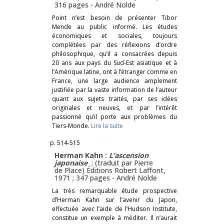
316 pages -
André Nolde
Point n’est besoin de présenter Tibor
Mende au public informé. Les études
économiques et sociales, toujours
complétées par des réflexions d’ordre
philosophique, qu’il a consacrées depuis
20 ans aux pays du Sud-Est asiatique et à
l’Amérique latine, ont à l’étranger comme en
France, une large audience amplement
justifiée par la vaste information de l’auteur
quant aux sujets traités, par ses idées
originales et neuves, et par l’intérêt
passionné qu’il porte aux problèmes du
Tiers-Monde.
Lire la suite
p. 514-515
Herman Kahn :
L’ascension
japonaise
; (traduit par Pierre
de Place) Éditions Robert Laffont,
1971 ; 347 pages -
André Nolde
La très remarquable étude prospective
d’Herman Kahn sur l’avenir du Japon,
effectuée avec l’aide de l’Hudson Institute,
constitue un exemple à méditer. Il n’aurait