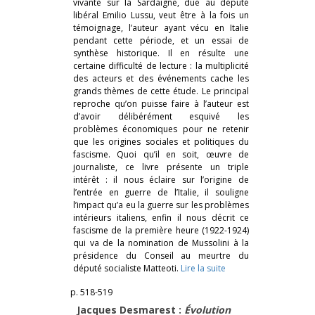
vivante sur la Sardaigne, due au député
libéral Emilio Lussu, veut être à la fois un
témoignage, l’auteur ayant vécu en Italie
pendant cette période, et un essai de
synthèse historique. Il en résulte une
certaine difficulté de lecture : la multiplicité
des acteurs et des événements cache les
grands thèmes de cette étude. Le principal
reproche qu’on puisse faire à l’auteur est
d’avoir délibérément esquivé les
problèmes économiques pour ne retenir
que les origines sociales et politiques du
fascisme. Quoi qu’il en soit, œuvre de
journaliste, ce livre présente un triple
intérêt : il nous éclaire sur l’origine de
l’entrée en guerre de l’Italie, il souligne
l’impact qu’a eu la guerre sur les problèmes
intérieurs italiens, enfin il nous décrit ce
fascisme de la première heure (1922-1924)
qui va de la nomination de Mussolini à la
présidence du Conseil au meurtre du
député socialiste Matteoti.
Lire la suite
p. 518-519
Jacques Desmarest :
Évolution