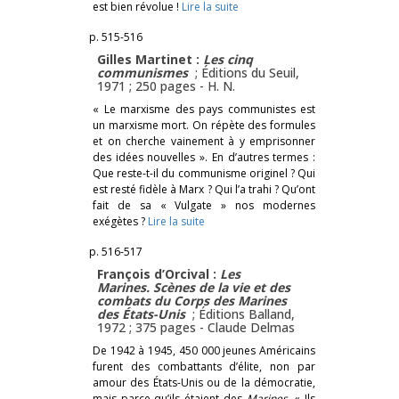
est bien révolue !
Lire la suite
p. 515-516
Gilles Martinet :
Les cinq
communismes
; Éditions du Seuil,
1971 ; 250 pages -
H. N.
« Le marxisme des pays communistes est
un marxisme mort. On répète des formules
et on cherche vainement à y emprisonner
des idées nouvelles ». En d’autres termes :
Que reste-t-il du communisme originel ? Qui
est resté fidèle à Marx ? Qui l’a trahi ? Qu’ont
fait de sa « Vulgate » nos modernes
exégètes ?
Lire la suite
p. 516-517
François d’Orcival :
Les
Marines
. Scènes de la vie et des
combats du Corps des
Marines
des
États-Unis
; Éditions Balland,
1972 ; 375 pages -
Claude Delmas
De 1942 à 1945, 450 000 jeunes Américains
furent des combattants d’élite, non par
amour des États-Unis ou de la démocratie,
mais parce qu’ils étaient des
Marines
. « Ils