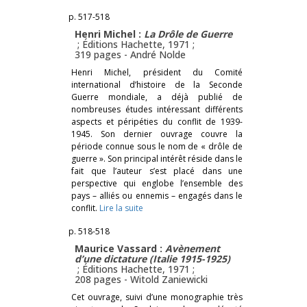
p. 517-518
Henri Michel :
La Drôle de Guerre
; Éditions Hachette, 1971 ;
319 pages -
André Nolde
Henri Michel, président du Comité
international d’histoire de la Seconde
Guerre mondiale, a déjà publié de
nombreuses études intéressant différents
aspects et péripéties du conflit de 1939-
1945. Son dernier ouvrage couvre la
période connue sous le nom de « drôle de
guerre ». Son principal intérêt réside dans le
fait que l’auteur s’est placé dans une
perspective qui englobe l’ensemble des
pays – alliés ou ennemis – engagés dans le
conflit.
Lire la suite
p. 518-518
Maurice Vassard :
Avènement
d’une dictature (Italie 1915-1925)
; Éditions Hachette, 1971 ;
208 pages -
Witold Zaniewicki
Cet ouvrage, suivi d’une monographie très