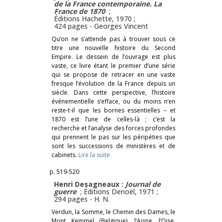
de la France contemporaine. La
France de 1870
;
Éditions Hachette, 1970 ;
424 pages -
Georges Vincent
Qu’on ne s’attende pas à trouver sous ce
titre une nouvelle histoire du Second
Empire. Le dessein de l’ouvrage est plus
vaste, ce livre étant le premier d’une série
qui se propose de retracer en une vaste
fresque l’évolution de la France depuis un
siècle. Dans cette perspective, l’histoire
événementielle s’efface, ou du moins n’en
reste-t-il que les bornes essentielles – et
1870 est l’une de celles-là ; c’est la
recherche et l’analyse des forces profondes
qui prennent le pas sur les péripéties que
sont les successions de ministères et de
cabinets.
Lire la suite
p. 519-520
Henri Desagneaux :
Journal de
guerre
; Éditions Denoël, 1971 ;
294 pages -
H. N.
Verdun, la Somme, le Chemin des Dames, le
Mont Kemmel (Belgique), l’Aisne, l’Oise,