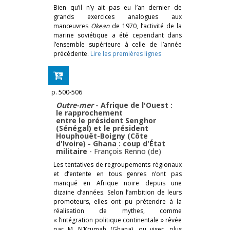
Bien qu’il n’y ait pas eu l’an dernier de
grands exercices analogues aux
manœuvres
Okean
de 1970, l’activité de la
marine soviétique a été cependant dans
l’ensemble supérieure à celle de l’année
précédente.
Lire les premières lignes
p. 500-506
Outre-mer
- Afrique de l'Ouest :
le rapprochement
entre le président Senghor
(Sénégal) et le président
Houphouët-Boigny (Côte
d'Ivoire) - Ghana : coup d'État
militaire
-
François Renno (de)
Les tentatives de regroupements régionaux
et d’entente en tous genres n’ont pas
manqué en Afrique noire depuis une
dizaine d’années. Selon l’ambition de leurs
promoteurs, elles ont pu prétendre à la
réalisation de mythes, comme
« l’intégration politique continentale » rêvée
par M. N’Krumah (Ghana), ou viser, plus