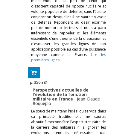
malentendu de la part de ceux qui
dissocient capacité de riposte nucléaire et
volonté populaire de défense, sans l’étroite
conjonction desquelles il ne saurait y avoir
de défense. Répondant au désir exprimé
par de nombreux lecteurs, il nous a paru
intéressant de rappeler ici les éléments
essentiels d’une théorie de la dissuasion et
d’esquisser les grandes lignes de son
application possible au cas d’une puissance
moyenne comme la France.
Lire les
premières lignes
p. 356-381
Perspectives actuelles de
l'évolution de la fonction
militaire en France
-
Jean-Claude
Roqueplo
Le souci de maintenir l'idéal du service dans
sa primauté traditionnelle ne saurait
aboutir à méconnaître l'aspect statutaire de
la carrière des militaires ni à ignorer les
évolutions rendues nécessaires par