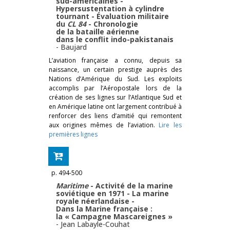
sud-américaines -
Hypersustentation à cylindre
tournant - Évaluation militaire
du
CL 84
- Chronologie
de la bataille aérienne
dans le conflit indo-pakistanais
-
Baujard
L’aviation française a connu, depuis sa
naissance, un certain prestige auprès des
Nations d’Amérique du Sud. Les exploits
accomplis par l’Aéropostale lors de la
création de ses lignes sur l’Atlantique Sud et
en Amérique latine ont largement contribué à
renforcer des liens d’amitié qui remontent
aux origines mêmes de l’aviation.
Lire les
premières lignes
p. 494-500
Maritime
- Activité de la marine
soviétique en 1971 - La marine
royale néerlandaise -
Dans la Marine française :
la « Campagne Mascareignes »
-
Jean Labayle-Couhat